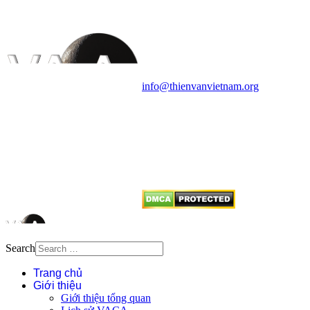
Vietnam Astronomy and
Cosmology Association (VACA)
Văn phòng: 90b Khương Đình,
quận Thanh Xuân, Hà Nội
Điện thoại: 091.530.1116; Email:
info@thienvanvietnam.org
Mọi bài viết tại đây thuộc bản
quyền của VACA, vui lòng ghi rõ
tên tác giả và nguồn trích
dẫn
Thienvanvietnam.org
khi quý
vị tái sử dụng bất cứ nội dung nào
từ website này.
Search
Trang chủ
Giới thiệu
Giới thiệu tổng quan