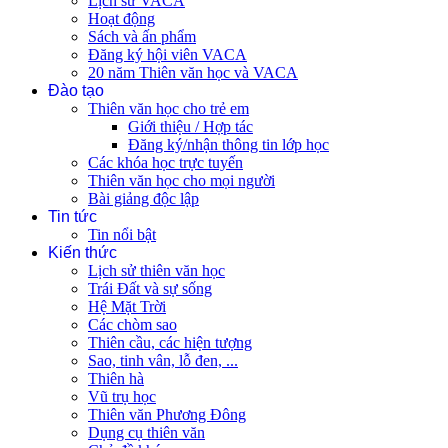
Lịch sử VACA
Hoạt động
Sách và ấn phẩm
Đăng ký hội viên VACA
20 năm Thiên văn học và VACA
Đào tạo
Thiên văn học cho trẻ em
Giới thiệu / Hợp tác
Đăng ký/nhận thông tin lớp học
Các khóa học trực tuyến
Thiên văn học cho mọi người
Bài giảng độc lập
Tin tức
Tin nổi bật
Kiến thức
Lịch sử thiên văn học
Trái Đất và sự sống
Hệ Mặt Trời
Các chòm sao
Thiên cầu, các hiện tượng
Sao, tinh vân, lỗ đen, ...
Thiên hà
Vũ trụ học
Thiên văn Phương Đông
Dụng cụ thiên văn