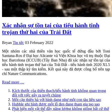
Xác nhận sự tồn tại của tiểu hành tinh
trojan thứ hai của Trái Đất
Bryan
Tin tức
03 February 2022
Một nhóm các nhà thiên văn học quốc tế đứng đầu bởi Toni
Santana-Ros ở Đại học Alicante và Viện Khoa học vũ trụ thuộc Đại
học Barcelona (ICCUB) (Tây Ban Nha) đã xác nhận sự tồn tại của
tiểu hành tinh trojan thứ hai của Trái Đất - tiểu hành tinh 2020 XL5
- sau một thập kỷ tìm kiếm. Kết quả này đã được công bố trên tạp
chí Nature Communications.
Read more …
Kích thước của thiên thạch/tiểu hành tinh không quan trọng
đối với việc gây ra tuyệt chủng
Một cặp thiên hà với hình dạng như một con tàu liên sao
Hubble ghi hình được một lỗ đen đang tham gia tạo sao
Phát hiện một vật thể đầy năng lượng không giống bất cứ thứ