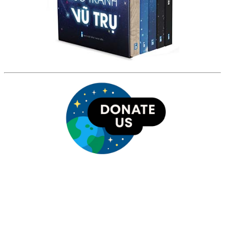
HỘI THIÊN
VĂN VÀ VŨ TRỤ
HỌC VIỆT NAM