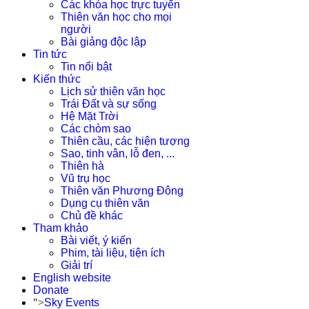
Các khóa học trực tuyến
Thiên văn học cho mọi
người
Bài giảng độc lập
Tin tức
Tin nổi bật
Kiến thức
Lịch sử thiên văn học
Trái Đất và sự sống
Hệ Mặt Trời
Các chòm sao
Thiên cầu, các hiện tượng
Sao, tinh vân, lỗ đen, ...
Thiên hà
Vũ trụ học
Thiên văn Phương Đông
Dụng cụ thiên văn
Chủ đề khác
Tham khảo
Bài viết, ý kiến
Phim, tài liệu, tiện ích
Giải trí
English website
Donate
">
Sky Events