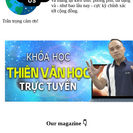
và mang lại kiến thức phong phú, đa dạng
và - như bao lâu nay - cực kỳ chính xác
tới cộng đồng.
Trân trọng cám ơn!
Our magazine 👇