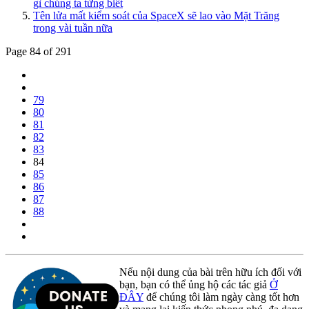
gì chúng ta từng biết
Tên lửa mất kiểm soát của SpaceX sẽ lao vào Mặt Trăng
trong vài tuần nữa
Page 84 of 291
79
80
81
82
83
84
85
86
87
88
Nếu nội dung của bài trên hữu ích đối với
bạn, bạn có thể ủng hộ các tác giả
Ở
ĐÂY
để chúng tôi làm ngày càng tốt hơn