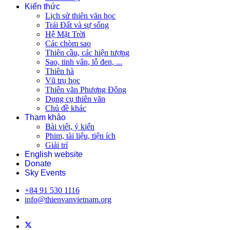
Kiến thức
Lịch sử thiên văn học
Trái Đất và sự sống
Hệ Mặt Trời
Các chòm sao
Thiên cầu, các hiện tượng
Sao, tinh vân, lỗ đen, ...
Thiên hà
Vũ trụ học
Thiên văn Phương Đông
Dụng cụ thiên văn
Chủ đề khác
Tham khảo
Bài viết, ý kiến
Phim, tài liệu, tiện ích
Giải trí
English website
Donate
Sky Events
+84 91 530 1116
info@thienvanvietnam.org