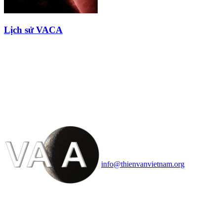
Lịch sử VACA
HỘI THIÊN
VĂN VÀ VŨ TRỤ
HỌC VIỆT NAM
Vietnam Astronomy and
Cosmology Association (VACA)
Văn phòng: 90b Khương Đình,
quận Thanh Xuân, Hà Nội
Điện thoại: 091.530.1116; Email:
info@thienvanvietnam.org
Mọi bài viết tại đây thuộc bản
quyền của VACA, vui lòng ghi rõ
tên tác giả và nguồn trích
dẫn
Thienvanvietnam.org
khi quý
vị tái sử dụng bất cứ nội dung nào