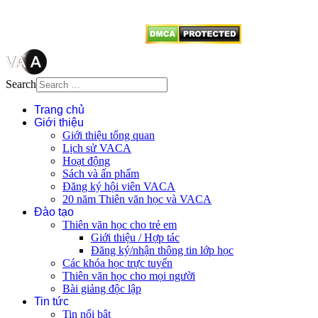
từ website này.
Search
Trang chủ
Giới thiệu
Giới thiệu tổng quan
Lịch sử VACA
Hoạt động
Sách và ấn phẩm
Đăng ký hội viên VACA
20 năm Thiên văn học và VACA
Đào tạo
Thiên văn học cho trẻ em
Giới thiệu / Hợp tác
Đăng ký/nhận thông tin lớp học
Các khóa học trực tuyến
Thiên văn học cho mọi người
Bài giảng độc lập
Tin tức
Tin nổi bật