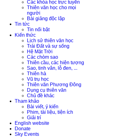
Các khóa học trực tuyến
Thiên văn học cho mọi
người
Bài giảng độc lập
Tin tức
Tin nổi bật
Kiến thức
Lịch sử thiên văn học
Trái Đất và sự sống
Hệ Mặt Trời
Các chòm sao
Thiên cầu, các hiện tượng
Sao, tinh vân, lỗ đen, ...
Thiên hà
Vũ trụ học
Thiên văn Phương Đông
Dụng cụ thiên văn
Chủ đề khác
Tham khảo
Bài viết, ý kiến
Phim, tài liệu, tiện ích
Giải trí
English website
Donate
Sky Events