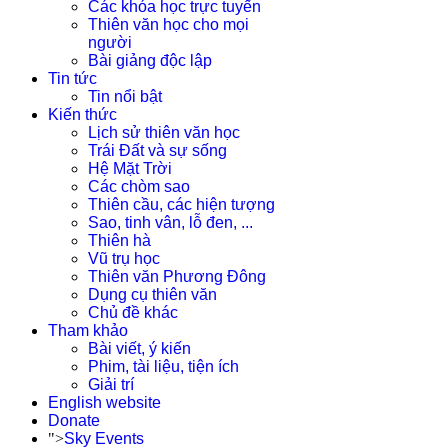
Các khóa học trực tuyến
Thiên văn học cho mọi
người
Bài giảng độc lập
Tin tức
Tin nổi bật
Kiến thức
Lịch sử thiên văn học
Trái Đất và sự sống
Hệ Mặt Trời
Các chòm sao
Thiên cầu, các hiện tượng
Sao, tinh vân, lỗ đen, ...
Thiên hà
Vũ trụ học
Thiên văn Phương Đông
Dụng cụ thiên văn
Chủ đề khác
Tham khảo
Bài viết, ý kiến
Phim, tài liệu, tiện ích
Giải trí
English website
Donate
">
Sky Events