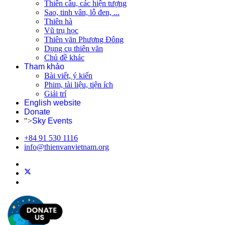
Thiên cầu, các hiện tượng
Sao, tinh vân, lỗ đen, ...
Thiên hà
Vũ trụ học
Thiên văn Phương Đông
Dụng cụ thiên văn
Chủ đề khác
Tham khảo
Bài viết, ý kiến
Phim, tài liệu, tiện ích
Giải trí
English website
Donate
">
Sky Events
+84 91 530 1116
info@thienvanvietnam.org