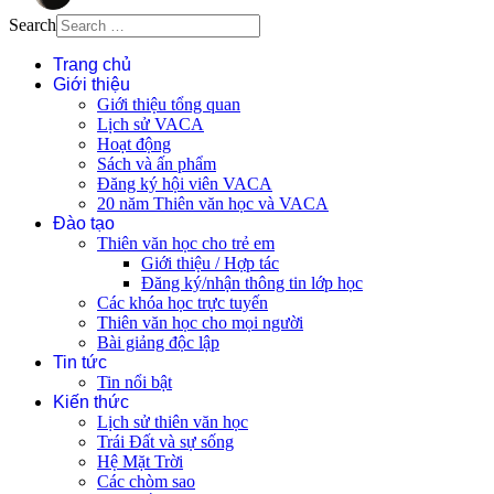
Search
Trang chủ
Giới thiệu
Giới thiệu tổng quan
Lịch sử VACA
Hoạt động
Sách và ấn phẩm
Đăng ký hội viên VACA
20 năm Thiên văn học và VACA
Đào tạo
Thiên văn học cho trẻ em
Giới thiệu / Hợp tác
Đăng ký/nhận thông tin lớp học
Các khóa học trực tuyến
Thiên văn học cho mọi người
Bài giảng độc lập
Tin tức
Tin nổi bật
Kiến thức
Lịch sử thiên văn học
Trái Đất và sự sống
Hệ Mặt Trời
Các chòm sao