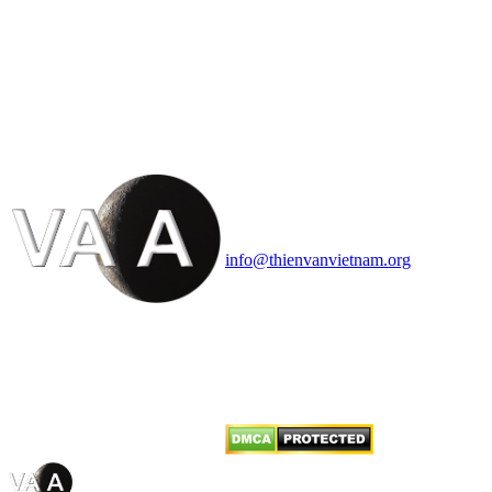
HỘI THIÊN
VĂN VÀ VŨ TRỤ
HỌC VIỆT NAM
Vietnam Astronomy and
Cosmology Association (VACA)
Văn phòng: 90b Khương Đình,
quận Thanh Xuân, Hà Nội
Điện thoại: 091.530.1116; Email:
info@thienvanvietnam.org
Mọi bài viết tại đây thuộc bản
quyền của VACA, vui lòng ghi rõ
tên tác giả và nguồn trích
dẫn
Thienvanvietnam.org
khi quý
vị tái sử dụng bất cứ nội dung nào
từ website này.