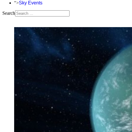
">
Sky Events
Search