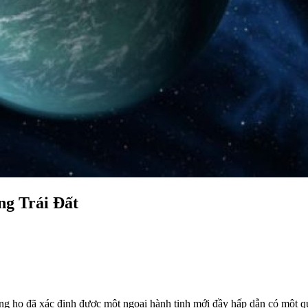
ng Trái Đất
g họ đã xác định được một ngoại hành tinh mới đầy hấp dẫn có một qu