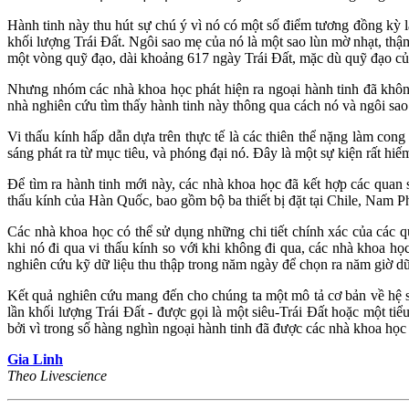
Hành tinh này thu hút sự chú ý vì nó có một số điểm tương đồng kỳ l
khối lượng Trái Đất. Ngôi sao mẹ của nó là một sao lùn mờ nhạt, thậm
một vòng quỹ đạo, dài khoảng 617 ngày Trái Đất, mặc dù quỹ đạo củ
Nhưng nhóm các nhà khoa học phát hiện ra ngoại hành tinh đã không
nhà nghiên cứu tìm thấy hành tinh này thông qua cách nó và ngôi sao
Vi thấu kính hấp dẫn dựa trên thực tế là các thiên thể nặng làm co
sáng phát ra từ mục tiêu, và phóng đại nó. Đây là một sự kiện rất hiế
Để tìm ra hành tinh mới này, các nhà khoa học đã kết hợp các quan
thấu kính của Hàn Quốc, bao gồm bộ ba thiết bị đặt tại Chile, Nam Ph
Các nhà khoa học có thể sử dụng những chi tiết chính xác của các qu
khi nó đi qua vi thấu kính so với khi không đi qua, các nhà khoa họ
nghiên cứu kỹ dữ liệu thu thập trong năm ngày để chọn ra năm giờ dữ l
Kết quả nghiên cứu mang đến cho chúng ta một mô tả cơ bản về hệ s
lần khối lượng Trái Đất - được gọi là một siêu-Trái Đất hoặc một 
bởi vì trong số hàng nghìn ngoại hành tinh đã được các nhà khoa họ
Gia Linh
Theo Livescience