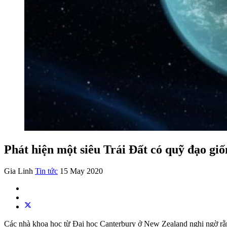
Phát hiện một siêu Trái Đất có quỹ đạo giố
Gia Linh
Tin tức
15 May 2020
Các nhà khoa học từ Đại học Canterbury ở New Zealand nghi ngờ rằn