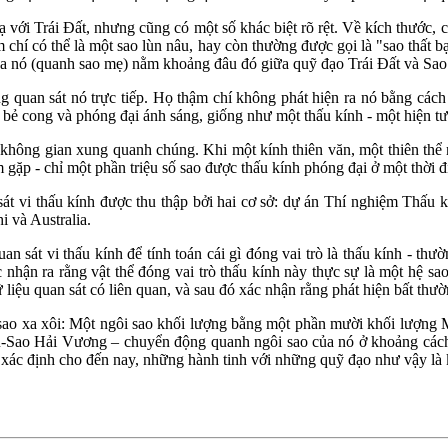
ạ với Trái Đất, nhưng cũng có một số khác biệt rõ rệt. Về kích thước, 
 chí có thể là một sao lùn nâu, hay còn thường được gọi là "sao thất b
a nó (quanh sao mẹ) nằm khoảng đâu đó giữa quỹ đạo Trái Đất và Sao
 quan sát nó trực tiếp. Họ thậm chí không phát hiện ra nó bằng cách 
 bẻ cong và phóng đại ánh sáng, giống như một thấu kính - một hiện tượ
ng không gian xung quanh chúng. Khi một kính thiên văn, một thiên thể
m gặp - chỉ một phần triệu số sao được thấu kính phóng đại ở một thời 
 sát vi thấu kính được thu thập bởi hai cơ sở: dự án Thí nghiệm Thấu
i và Australia.
an sát vi thấu kính để tính toán cái gì đóng vai trò là thấu kính - th
c nhận ra rằng vật thể đóng vai trò thấu kính này thực sự là một hệ sa
iệu quan sát có liên quan, và sau đó xác nhận rằng phát hiện bất thườn
ao xa xôi: Một ngôi sao khối lượng bằng một phần mười khối lượng Mặ
tiểu-Sao Hải Vương – chuyển động quanh ngôi sao của nó ở khoảng cách
c xác định cho đến nay, những hành tinh với những quỹ đạo như vậy là