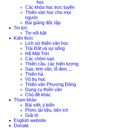
học
Các khóa học trực tuyến
Thiên văn học cho mọi
người
Bài giảng độc lập
Tin tức
Tin nổi bật
Kiến thức
Lịch sử thiên văn học
Trái Đất và sự sống
Hệ Mặt Trời
Các chòm sao
Thiên cầu, các hiện tượng
Sao, tinh vân, lỗ đen, ...
Thiên hà
Vũ trụ học
Thiên văn Phương Đông
Dụng cụ thiên văn
Chủ đề khác
Tham khảo
Bài viết, ý kiến
Phim, tài liệu, tiện ích
Giải trí
English website
Donate