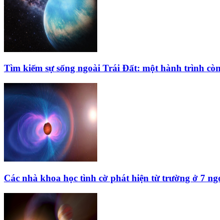
Tìm kiếm sự sống ngoài Trái Đất: một hành trình còn
Các nhà khoa học tình cờ phát hiện từ trường ở 7 ng