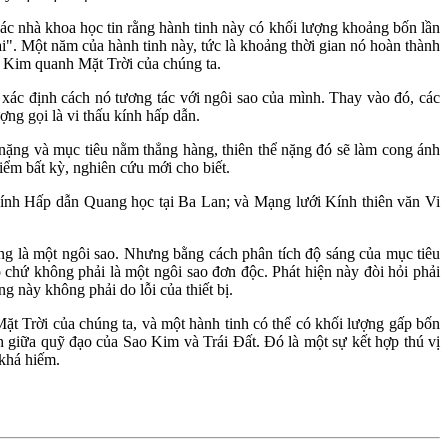
các nhà khoa học tin rằng hành tinh này có khối lượng khoảng bốn lần
ại". Một năm của hành tinh này, tức là khoảng thời gian nó hoàn thành
 Kim quanh Mặt Trời của chúng ta.
xác định cách nó tương tác với ngôi sao của mình. Thay vào đó, các
ng gọi là vi thấu kính hấp dẫn.
 nặng và mục tiêu nằm thẳng hàng, thiên thể nặng đó sẽ làm cong ánh
điểm bất kỳ, nghiên cứu mới cho biết.
 kính Hấp dẫn Quang học tại Ba Lan; và Mạng lưới Kính thiên văn Vi
ường là một ngôi sao. Nhưng bằng cách phân tích độ sáng của mục tiêu
o chứ không phải là một ngôi sao đơn độc. Phát hiện này đòi hỏi phải
g này không phải do lỗi của thiết bị.
t Trời của chúng ta, và một hành tinh có thể có khối lượng gấp bốn
 giữa quỹ đạo của Sao Kim và Trái Đất. Đó là một sự kết hợp thú vị
 khá hiếm.