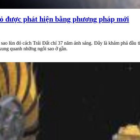
 đỏ được phát hiện bằng phương pháp mới
sao lùn đỏ cách Trái Đất chỉ 37 năm ánh sáng. Đây là khám phá đầu tiê
h xung quanh những ngôi sao ở gần.