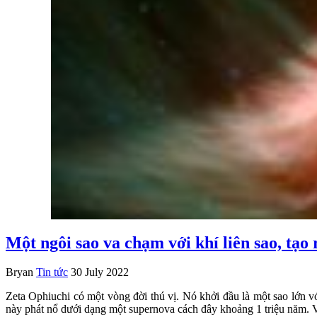
Một ngôi sao va chạm với khí liên sao, tạ
Bryan
Tin tức
30 July 2022
Zeta Ophiuchi có một vòng đời thú vị. Nó khởi đầu là một sao lớn 
này phát nổ dưới dạng một supernova cách đây khoảng 1 triệu năm. V