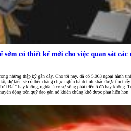
 sớm có thiết kế mới cho việc quan sát các 
 trong những thập kỷ gần đây. Cho tới nay, đã có 5.063 ngoại hành ti
i, dự kiến sẽ có thêm hàng chục nghìn hành tinh khác được tìm thấy n
Trái Đất” hay không, nghĩa là có sự sống phát triển ở đó hay không. T
huyển động trên quỹ đạo gần nó khiến chúng khó được phát hiện hơn.