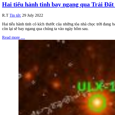
Hai tiểu hành tinh bay ngang qua Trái Đất
R.T
Tin tức
29 July 2022
Hai tiểu hành tinh có kích thước của những tòa nhà chọc trời đang b
còn lại sẽ bay ngang qua chúng ta vào ngày hôm sau.
Read more …