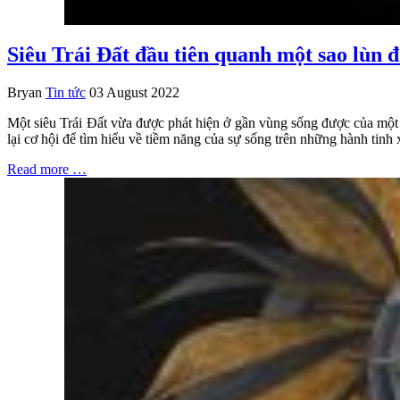
Siêu Trái Đất đầu tiên quanh một sao lùn
Bryan
Tin tức
03 August 2022
Một siêu Trái Đất vừa được phát hiện ở gần vùng sống được của một 
lại cơ hội để tìm hiểu về tiềm năng của sự sống trên những hành tin
Read more …