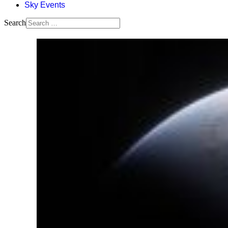
Sky Events
Search