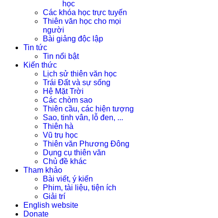
học
Các khóa học trực tuyến
Thiên văn học cho mọi
người
Bài giảng độc lập
Tin tức
Tin nổi bật
Kiến thức
Lịch sử thiên văn học
Trái Đất và sự sống
Hệ Mặt Trời
Các chòm sao
Thiên cầu, các hiện tượng
Sao, tinh vân, lỗ đen, ...
Thiên hà
Vũ trụ học
Thiên văn Phương Đông
Dụng cụ thiên văn
Chủ đề khác
Tham khảo
Bài viết, ý kiến
Phim, tài liệu, tiện ích
Giải trí
English website
Donate