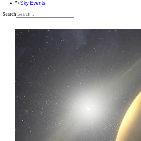
">
Sky Events
Search