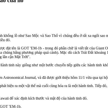
sao của nó
inh khổng lồ như Sao Mộc và Sao Thổ vì chúng đều ở rất xa ngôi sa
iều đó.
 đặt tên là GOT 'EM-1b - trong đó phần chữ là viết tắt của Giant Ou
của chúng bằng phương pháp quá cảnh). Mặc dù cách Trái Đất khoảng 
 lân cận Mặt Trời".
"Hành tinh này giống như một bước chuyển tiếp giữa các hành tinh khổ
n Astronomical Journal, và đã được giới thiệu hôm 11/1 vừa qua tại h
t hiện ra một vật thể mà cuối cùng hóa ra là một hành tinh. Tiếp đó, 
waii để xác định kích thước và mật độ của hành tinh đó.
hư GOT 'EM-1b.