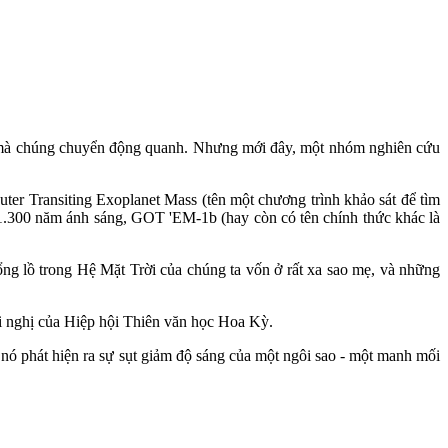
o mà chúng chuyển động quanh. Nhưng mới đây, một nhóm nghiên cứu
ter Transiting Exoplanet Mass (tên một chương trình khảo sát để tìm
1.300 năm ánh sáng, GOT 'EM-1b (hay còn có tên chính thức khác là
ng lồ trong Hệ Mặt Trời của chúng ta vốn ở rất xa sao mẹ, và những
ội nghị của Hiệp hội Thiên văn học Hoa Kỳ.
nó phát hiện ra sự sụt giảm độ sáng của một ngôi sao - một manh mối