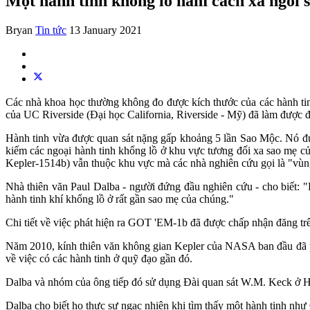
Một hành tinh khổng lồ nằm cách xa ngôi 
Bryan
Tin tức
13 January 2021
Các nhà khoa học thường không đo được kích thước của các hành t
của UC Riverside (Đại học California, Riverside - Mỹ) đã làm được đ
Hành tinh vừa được quan sát nặng gấp khoảng 5 lần Sao Mộc. Nó được
kiếm các ngoại hành tinh khổng lồ ở khu vực tương đối xa sao mẹ 
Kepler-1514b) vẫn thuộc khu vực mà các nhà nghiên cứu gọi là "vùng
Nhà thiên văn Paul Dalba - người đứng đầu nghiên cứu - cho biết: 
hành tinh khí khổng lồ ở rất gần sao mẹ của chúng."
Chi tiết về việc phát hiện ra GOT 'EM-1b đã được chấp nhận đăng trê
Năm 2010, kính thiên văn không gian Kepler của NASA ban đầu đã phá
về việc có các hành tinh ở quỹ đạo gần đó.
Dalba và nhóm của ông tiếp đó sử dụng Đài quan sát W.M. Keck ở Ha
Dalba cho biết họ thực sự ngạc nhiên khi tìm thấy một hành tinh n