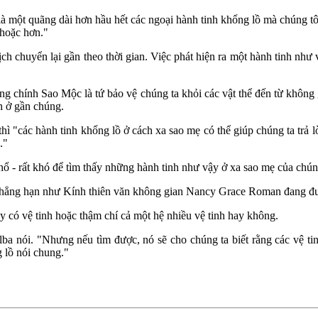
 một quãng dài hơn hầu hết các ngoại hành tinh khổng lồ mà chúng tô
 hoặc hơn."
ch chuyển lại gần theo thời gian. Việc phát hiện ra một hành tinh như
 rằng chính Sao Mộc là tứ bảo vệ chúng ta khỏi các vật thể đến từ khôn
nh ở gần chúng.
hì "các hành tinh khổng lồ ở cách xa sao mẹ có thể giúp chúng ta trả lờ
."
- rất khó để tìm thấy những hành tinh như vậy ở xa sao mẹ của chúng,
hẳng hạn như Kính thiên văn không gian Nancy Grace Roman đang được
y có vệ tinh hoặc thậm chí cả một hệ nhiều vệ tinh hay không.
ba nói. "Nhưng nếu tìm được, nó sẽ cho chúng ta biết rằng các vệ tinh
 lồ nói chung."