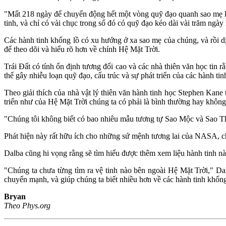
"Mất 218 ngày để chuyển động hết một vòng quỹ đạo quanh sao mẹ là
tinh, và chỉ có vài chục trong số đó có quỹ đạo kéo dài vài trăm ngày
Các hành tinh khổng lồ có xu hướng ở xa sao mẹ của chúng, và rồi dị
để theo dõi và hiểu rõ hơn về chính Hệ Mặt Trời.
Trái Đất có tính ổn định tương đối cao và các nhà thiên văn học tin
thể gây nhiễu loạn quỹ đạo, cấu trúc và sự phát triển của các hành ti
Theo giải thích của nhà vật lý thiên văn hành tinh học Stephen Kane t
triển như của Hệ Mặt Trời chúng ta có phải là bình thường hay không
"Chúng tôi không biết có bao nhiêu mẫu tương tự Sao Mộc và Sao Thổ 
Phát hiện này rất hữu ích cho những sứ mệnh tương lai của NASA, c
Dalba cũng hi vọng rằng sẽ tìm hiểu được thêm xem liệu hành tinh nà
"Chúng ta chưa từng tìm ra vệ tinh nào bên ngoài Hệ Mặt Trời," Dal
chuyển mạnh, và giúp chúng ta biết nhiều hơn về các hành tinh khổng
Bryan
Theo Phys.org