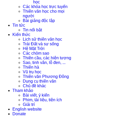
học
Các khóa học trực tuyến
Thiên văn học cho mọi
người
Bài giảng độc lập
Tin tức
Tin nổi bật
Kiến thức
Lịch sử thiên văn học
Trái Đất và sự sống
Hệ Mặt Trời
Các chòm sao
Thiên cầu, các hiện tượng
Sao, tinh vân, lỗ đen, ...
Thiên hà
Vũ trụ học
Thiên văn Phương Đông
Dụng cụ thiên văn
Chủ đề khác
Tham khảo
Bài viết, ý kiến
Phim, tài liệu, tiện ích
Giải trí
English website
Donate