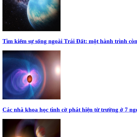
Tìm kiếm sự sống ngoài Trái Đất: một hành trình còn
Các nhà khoa học tình cờ phát hiện từ trường ở 7 ng