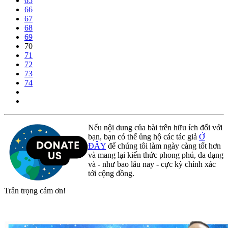
65
66
67
68
69
70
71
72
73
74
Nếu nội dung của bài trên hữu ích đối với
bạn, bạn có thể ủng hộ các tác giả
Ở
ĐÂY
để chúng tôi làm ngày càng tốt hơn
và mang lại kiến thức phong phú, đa dạng
và - như bao lâu nay - cực kỳ chính xác
tới cộng đồng.
Trân trọng cám ơn!