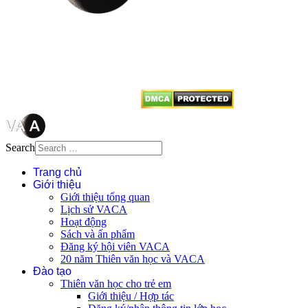
Mọi bài viết tại đây thuộc bản
quyền của VACA, vui lòng ghi rõ
tên tác giả và nguồn trích
dẫn
Thienvanvietnam.org
khi quý
vị tái sử dụng bất cứ nội dung nào
từ website này.
Search
Trang chủ
Giới thiệu
Giới thiệu tổng quan
Lịch sử VACA
Hoạt động
Sách và ấn phẩm
Đăng ký hội viên VACA
20 năm Thiên văn học và VACA
Đào tạo
Thiên văn học cho trẻ em
Giới thiệu / Hợp tác