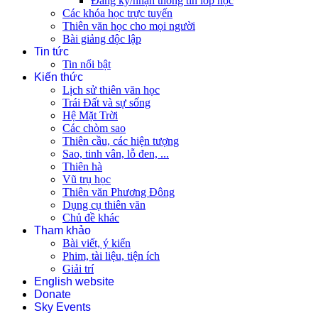
Đăng ký/nhận thông tin lớp học
Các khóa học trực tuyến
Thiên văn học cho mọi người
Bài giảng độc lập
Tin tức
Tin nổi bật
Kiến thức
Lịch sử thiên văn học
Trái Đất và sự sống
Hệ Mặt Trời
Các chòm sao
Thiên cầu, các hiện tượng
Sao, tinh vân, lỗ đen, ...
Thiên hà
Vũ trụ học
Thiên văn Phương Đông
Dụng cụ thiên văn
Chủ đề khác
Tham khảo
Bài viết, ý kiến
Phim, tài liệu, tiện ích
Giải trí
English website
Donate
Sky Events