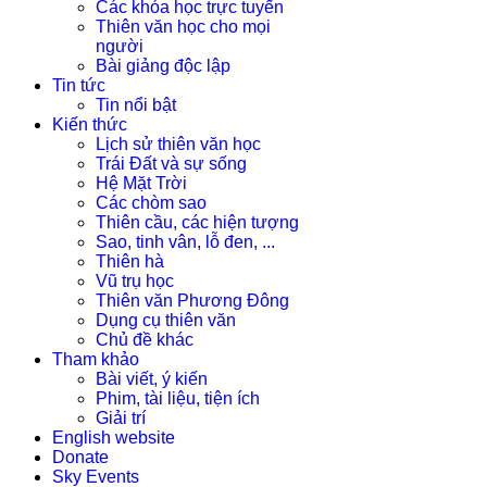
Các khóa học trực tuyến
Thiên văn học cho mọi
người
Bài giảng độc lập
Tin tức
Tin nổi bật
Kiến thức
Lịch sử thiên văn học
Trái Đất và sự sống
Hệ Mặt Trời
Các chòm sao
Thiên cầu, các hiện tượng
Sao, tinh vân, lỗ đen, ...
Thiên hà
Vũ trụ học
Thiên văn Phương Đông
Dụng cụ thiên văn
Chủ đề khác
Tham khảo
Bài viết, ý kiến
Phim, tài liệu, tiện ích
Giải trí
English website
Donate
Sky Events