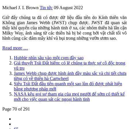
Michael J. I. Brown
Tin tức
09 August 2022
Giờ đây chúng ta đã có được dữ liệu đầu tiên do Kính thiên văn
Không gian James Webb (JWST) chụp được. JWST đã quan sát
thấy khí quyển của những hành tinh ở xa, các nhóm thiên hà lân cận
Milky Way, ánh sáng từ các thiên hà bị bẻ cong bởi vật chất tối vô
hình cùng các đám mây khí và bụi trong những vườn ươm sao.
Read more …
Hubble nhìn sâu vào một cụm đầy sao
Giả thuyết Trái Đất hiếm: có lẽ chúng ta thực sự cô độc trong
vũ trụ
James Webb chụp được hình ảnh đầy màu sắc và chi tiết chưa
từng có về thiên hà Cartwheel
Siêu Trái Đất đầu tiên quanh một sao lùn đỏ được phát hiện
bằng phương pháp mới
NASA kêu gọi sự tham gia của mọi người để sớm có thiết kế
mới cho việc quan sát các ngoại hành tinh
Page 70 of 291