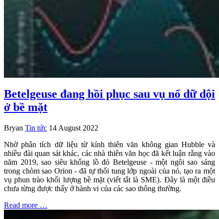
Betelgeuse đang hồi phục sau vụ nổ dữ dội
ở bề mặt
Bryan
Tin tức
14 August 2022
Nhờ phân tích dữ liệu từ kính thiên văn không gian Hubble và
nhiều đài quan sát khác, các nhà thiên văn học đã kết luận rằng vào
năm 2019, sao siêu khổng lồ đỏ Betelgeuse - một ngôi sao sáng
trong chòm sao Orion - đã tự thổi tung lớp ngoài của nó, tạo ra một
vụ phun trào khối lượng bề mặt (viết tắt là SME). Đây là một điều
chưa từng được thấy ở hành vi của các sao thông thường.
Read more …