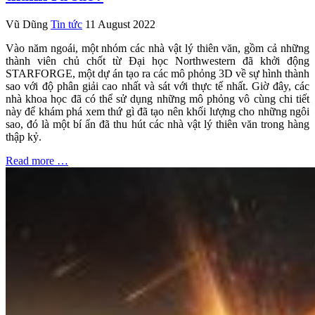
Vũ Dũng
Tin tức
11 August 2022
Vào năm ngoái, một nhóm các nhà vật lý thiên văn, gồm cả những
thành viên chủ chốt từ Đại học Northwestern đã khởi động
STARFORGE, một dự án tạo ra các mô phỏng 3D về sự hình thành
sao với độ phân giải cao nhất và sát với thực tế nhất. Giờ đây, các
nhà khoa học đã có thể sử dụng những mô phỏng vô cùng chi tiết
này để khám phá xem thứ gì đã tạo nên khối lượng cho những ngôi
sao, đó là một bí ẩn đã thu hút các nhà vật lý thiên văn trong hàng
thập kỷ.
Read more …