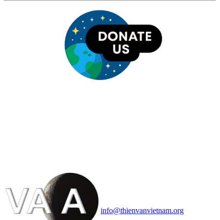
HỘI THIÊN
VĂN VÀ VŨ TRỤ
HỌC VIỆT NAM
Vietnam Astronomy and
Cosmology Association (VACA)
Văn phòng: 90b Khương Đình,
quận Thanh Xuân, Hà Nội
Điện thoại: 091.530.1116; Email:
info@thienvanvietnam.org