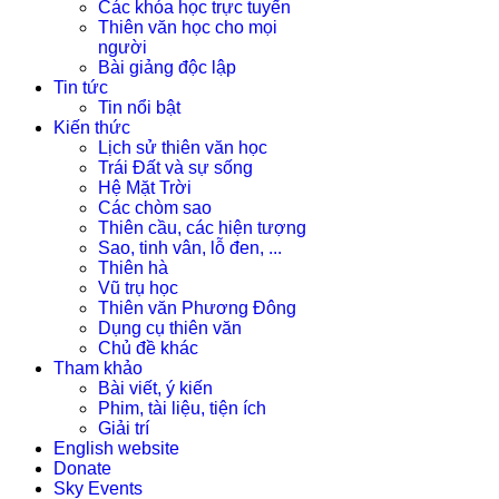
Các khóa học trực tuyến
Thiên văn học cho mọi
người
Bài giảng độc lập
Tin tức
Tin nổi bật
Kiến thức
Lịch sử thiên văn học
Trái Đất và sự sống
Hệ Mặt Trời
Các chòm sao
Thiên cầu, các hiện tượng
Sao, tinh vân, lỗ đen, ...
Thiên hà
Vũ trụ học
Thiên văn Phương Đông
Dụng cụ thiên văn
Chủ đề khác
Tham khảo
Bài viết, ý kiến
Phim, tài liệu, tiện ích
Giải trí
English website
Donate
Sky Events