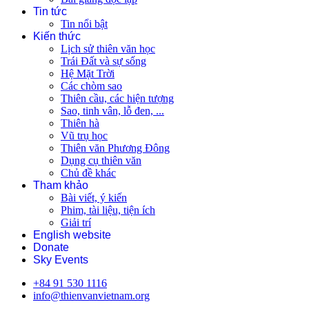
Tin tức
Tin nổi bật
Kiến thức
Lịch sử thiên văn học
Trái Đất và sự sống
Hệ Mặt Trời
Các chòm sao
Thiên cầu, các hiện tượng
Sao, tinh vân, lỗ đen, ...
Thiên hà
Vũ trụ học
Thiên văn Phương Đông
Dụng cụ thiên văn
Chủ đề khác
Tham khảo
Bài viết, ý kiến
Phim, tài liệu, tiện ích
Giải trí
English website
Donate
Sky Events
+84 91 530 1116
info@thienvanvietnam.org