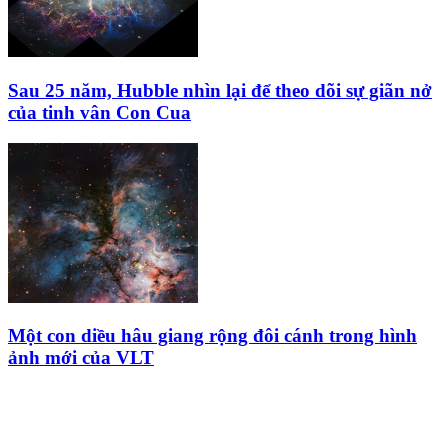
Sau 25 năm, Hubble nhìn lại để theo dõi sự giãn nở
của tinh vân Con Cua
Một con diều hâu giang rộng đôi cánh trong hình
ảnh mới của VLT