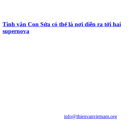
Tinh vân Con Sứa có thể là nơi diễn ra tới hai
supernova
HỘI THIÊN
VĂN VÀ VŨ TRỤ
HỌC VIỆT NAM
Vietnam Astronomy and
Cosmology Association (VACA)
Văn phòng: 90b Khương Đình,
quận Thanh Xuân, Hà Nội
Điện thoại: 091.530.1116; Email:
info@thienvanvietnam.org
Mọi bài viết tại đây thuộc bản
quyền của VACA, vui lòng ghi rõ
tên tác giả và nguồn trích