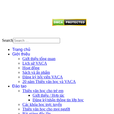
dẫn
Thienvanvietnam.org
khi quý
vị tái sử dụng bất cứ nội dung nào
từ website này.
Search
Trang chủ
Giới thiệu
Giới thiệu tổng quan
Lịch sử VACA
Hoạt động
Sách và ấn phẩm
Đăng ký hội viên VACA
20 năm Thiên văn học và VACA
Đào tạo
Thiên văn học cho trẻ em
Giới thiệu / Hợp tác
Đăng ký/nhận thông tin lớp học
Các khóa học trực tuyến
Thiên văn học cho mọi người
Bài giảng độc lập