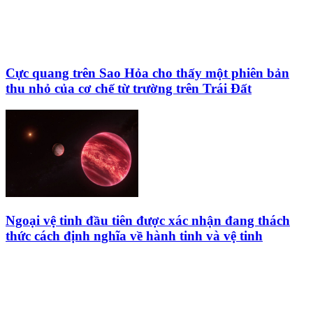
Cực quang trên Sao Hỏa cho thấy một phiên bản
thu nhỏ của cơ chế từ trường trên Trái Đất
Ngoại vệ tinh đầu tiên được xác nhận đang thách
thức cách định nghĩa về hành tinh và vệ tinh