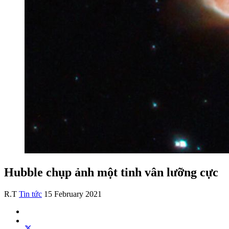
Hubble chụp ảnh một tinh vân lưỡng cực
R.T
Tin tức
15 February 2021