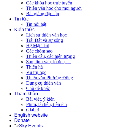
Các khóa học trực tuyến
Thiên văn học cho mọi người
Bài giảng độc lập
Tin tức
Tin nổi bật
Kiến thức
Lịch sử thiên văn học
Trái Đất và sự sống
Hệ Mặt Trời
Các chòm sao
Thiên cầu, các hiện tượng
Sao, tinh vân, lỗ đen, ...
Thiên hà
Vũ trụ học
Thiên văn Phương Đông
Dụng cụ thiên văn
Chủ đề khác
Tham khảo
Bài viết, ý kiến
Phim, tài liệu, tiện ích
Giải trí
English website
Donate
">
Sky Events