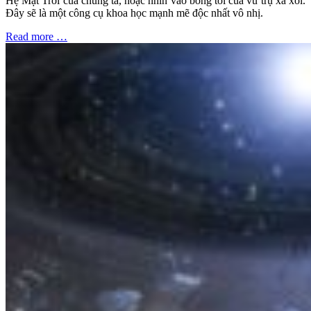
Hệ Mặt Trời của chúng ta, hoặc nhìn vào bóng tối của vũ trụ xa xôi.
Đây sẽ là một công cụ khoa học mạnh mẽ độc nhất vô nhị.
Read more …