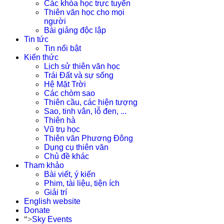
Các khóa học trực tuyến
Thiên văn học cho mọi
người
Bài giảng độc lập
Tin tức
Tin nổi bật
Kiến thức
Lịch sử thiên văn học
Trái Đất và sự sống
Hệ Mặt Trời
Các chòm sao
Thiên cầu, các hiện tượng
Sao, tinh vân, lỗ đen, ...
Thiên hà
Vũ trụ học
Thiên văn Phương Đông
Dụng cụ thiên văn
Chủ đề khác
Tham khảo
Bài viết, ý kiến
Phim, tài liệu, tiện ích
Giải trí
English website
Donate
">
Sky Events