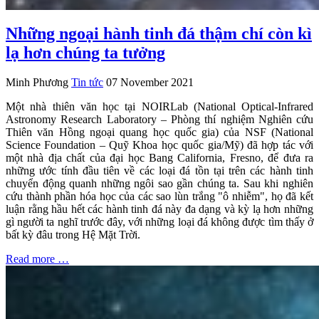
Những ngoại hành tinh đá thậm chí còn kì
lạ hơn chúng ta tưởng
Minh Phương
Tin tức
07 November 2021
Một nhà thiên văn học tại NOIRLab (National Optical-Infrared
Astronomy Research Laboratory – Phòng thí nghiệm Nghiên cứu
Thiên văn Hồng ngoại quang học quốc gia) của NSF (National
Science Foundation – Quỹ Khoa học quốc gia/Mỹ) đã hợp tác với
một nhà địa chất của đại học Bang California, Fresno, để đưa ra
những ước tính đầu tiên về các loại đá tồn tại trên các hành tinh
chuyển động quanh những ngôi sao gần chúng ta. Sau khi nghiên
cứu thành phần hóa học của các sao lùn trắng "ô nhiễm", họ đã kết
luận rằng hầu hết các hành tinh đá này đa dạng và kỳ lạ hơn những
gì người ta nghĩ trước đây, với những loại đá không được tìm thấy ở
bất kỳ đâu trong Hệ Mặt Trời.
Read more …