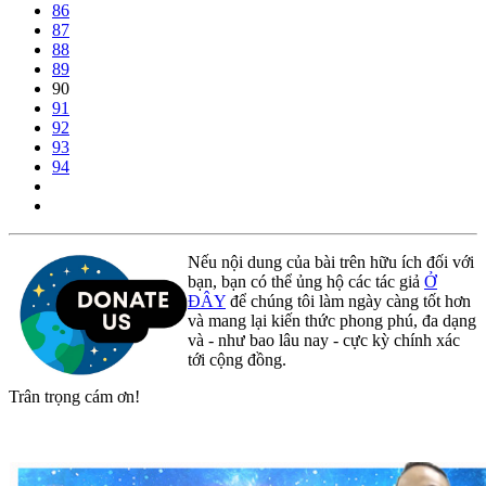
86
87
88
89
90
91
92
93
94
Nếu nội dung của bài trên hữu ích đối với
bạn, bạn có thể ủng hộ các tác giả
Ở
ĐÂY
để chúng tôi làm ngày càng tốt hơn
và mang lại kiến thức phong phú, đa dạng
và - như bao lâu nay - cực kỳ chính xác
tới cộng đồng.
Trân trọng cám ơn!