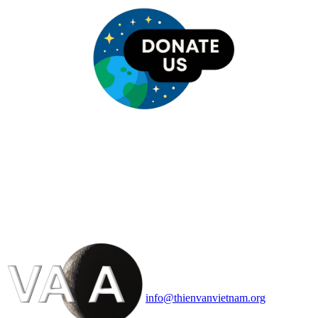
HỘI THIÊN
VĂN VÀ VŨ TRỤ
HỌC VIỆT NAM
Vietnam Astronomy and
Cosmology Association (VACA)
Văn phòng: 90b Khương Đình,
quận Thanh Xuân, Hà Nội
Điện thoại: 091.530.1116; Email:
info@thienvanvietnam.org