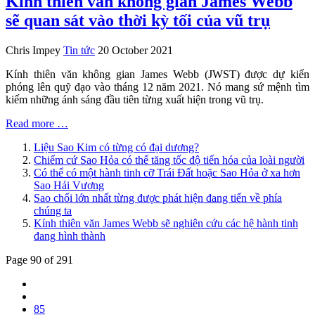
Kính thiên văn không gian James Webb
sẽ quan sát vào thời kỳ tối của vũ trụ
Chris Impey
Tin tức
20 October 2021
Kính thiên văn không gian James Webb (JWST) được dự kiến
phóng lên quỹ đạo vào tháng 12 năm 2021. Nó mang sứ mệnh tìm
kiếm những ánh sáng đầu tiên từng xuất hiện trong vũ trụ.
Read more …
Liệu Sao Kim có từng có đại dương?
Chiếm cứ Sao Hỏa có thể tăng tốc độ tiến hóa của loài người
Có thể có một hành tinh cỡ Trái Đất hoặc Sao Hỏa ở xa hơn
Sao Hải Vương
Sao chổi lớn nhất từng được phát hiện đang tiến về phía
chúng ta
Kính thiên văn James Webb sẽ nghiên cứu các hệ hành tinh
đang hình thành
Page 90 of 291
85