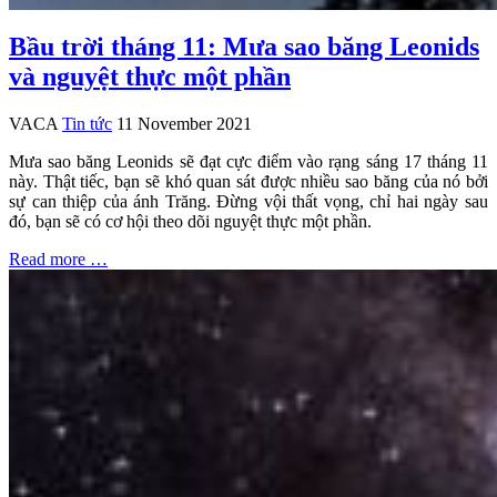
Bầu trời tháng 11: Mưa sao băng Leonids
và nguyệt thực một phần
VACA
Tin tức
11 November 2021
Mưa sao băng Leonids sẽ đạt cực điểm vào rạng sáng 17 tháng 11
này. Thật tiếc, bạn sẽ khó quan sát được nhiều sao băng của nó bởi
sự can thiệp của ánh Trăng. Đừng vội thất vọng, chỉ hai ngày sau
đó, bạn sẽ có cơ hội theo dõi nguyệt thực một phần.
Read more …