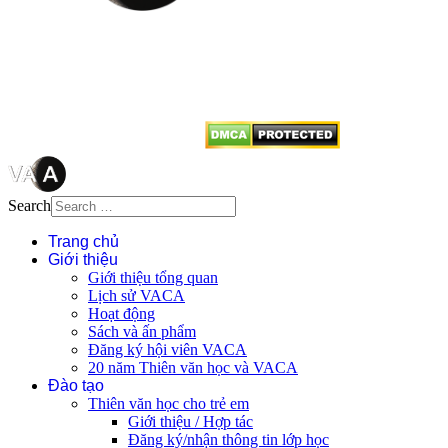
Mọi bài viết tại đây thuộc bản
quyền của VACA, vui lòng ghi rõ
tên tác giả và nguồn trích
dẫn
Thienvanvietnam.org
khi quý
vị tái sử dụng bất cứ nội dung nào
từ website này.
Search
Trang chủ
Giới thiệu
Giới thiệu tổng quan
Lịch sử VACA
Hoạt động
Sách và ấn phẩm
Đăng ký hội viên VACA
20 năm Thiên văn học và VACA
Đào tạo
Thiên văn học cho trẻ em
Giới thiệu / Hợp tác
Đăng ký/nhận thông tin lớp học