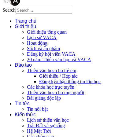
Search
Trang chủ
Giới thiệu
Giới thiệu tổng quan
Lịch sử VACA
Hoạt động
Sách và ấn phẩm
Đăng ký hội viên VACA
20 năm Thiên văn học và VACA
Đào tạo
Thiên văn học cho trẻ em
Giới thiệu / Hợp tác
Đăng ký/nhận thông tin lớp học
Các khóa học trực tuyến
Thiên văn học cho mọi người
Bài giảng độc lập
Tin tức
Tin nổi bật
Kiến thức
Lịch sử thiên văn học
Trái Đất và sự sống
Hệ Mặt Trời
Các chòm sao