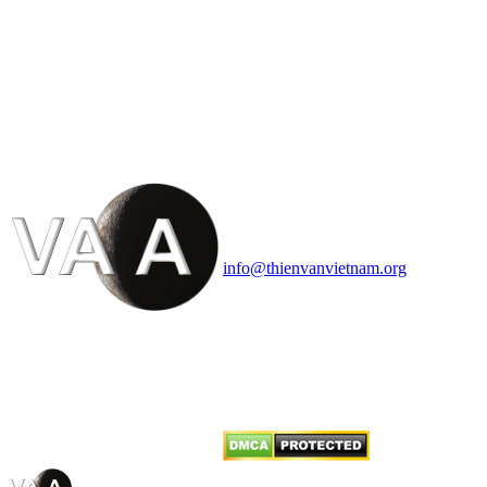
HỘI THIÊN
VĂN VÀ VŨ TRỤ
HỌC VIỆT NAM
Vietnam Astronomy and
Cosmology Association (VACA)
Văn phòng: 90b Khương Đình,
quận Thanh Xuân, Hà Nội
Điện thoại: 091.530.1116; Email:
info@thienvanvietnam.org
Mọi bài viết tại đây thuộc bản
quyền của VACA, vui lòng ghi rõ
tên tác giả và nguồn trích
dẫn
Thienvanvietnam.org
khi quý
vị tái sử dụng bất cứ nội dung nào
từ website này.