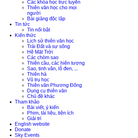
Các khóa học trực tuyến
Thiên văn học cho mọi
người
Bài giảng độc lập
Tin tức
Tin nổi bật
Kiến thức
Lịch sử thiên văn học
Trái Đất và sự sống
Hệ Mặt Trời
Các chòm sao
Thiên cầu, các hiện tượng
Sao, tinh vân, lỗ đen, ...
Thiên hà
Vũ trụ học
Thiên văn Phương Đông
Dụng cụ thiên văn
Chủ đề khác
Tham khảo
Bài viết, ý kiến
Phim, tài liệu, tiện ích
Giải trí
English website
Donate
Sky Events