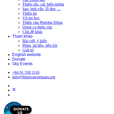
Thiên cầu, các hiện tượng
Sao, tinh vân, lỗ đen, ...
Thiên hà
Vũ trụ học
Thiên văn Phương Đông
Dụng cụ thiên văn
Chủ đề khác
Tham khảo
Bài viết, ý kiến
Phim, tài liệu, tiện ích
Giải trí
English website
Donate
Sky Events
+84 91 530 1116
info@thienvanvietnam.org