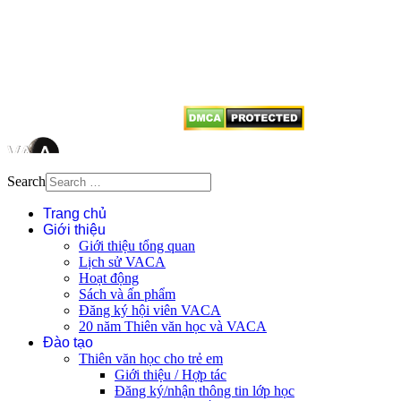
Mọi bài viết tại đây thuộc bản
quyền của VACA, vui lòng ghi rõ
tên tác giả và nguồn trích
dẫn
Thienvanvietnam.org
khi quý
vị tái sử dụng bất cứ nội dung nào
từ website này.
Search
Trang chủ
Giới thiệu
Giới thiệu tổng quan
Lịch sử VACA
Hoạt động
Sách và ấn phẩm
Đăng ký hội viên VACA
20 năm Thiên văn học và VACA
Đào tạo
Thiên văn học cho trẻ em
Giới thiệu / Hợp tác
Đăng ký/nhận thông tin lớp học