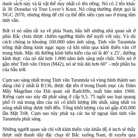
danh sách này và là vật thể duy nhất có tên riêng. Nó có 2 tên khác
là 30 Doradus và True Lover’s Knot. Nó cũng thường được gọi là
NGC 2070, nhưng dùng để chỉ cụ thể đến siêu cụm sao ở trung tâm
tinh vân.
Bởi vì nó nằm rất xa về phía Nam, hầu hết những nhà quan sát ở
phía Bắc chưa được chiêm ngưỡng thiên thể tuyệt vời này. Và dù
cách chúng ta khoảng 160.000 năm ánh sáng, Tinh vân Tarantula
trông thật đáng kinh ngạc ngay cả khi nhìn qua kính thiên văn cỡ
trung bình. Mặc dù đường kính biểu kiến của nó là 40’ x 25’, đường
kính thực của nó dài hơn 1.800 năm ánh sáng một chút. Nếu nó ở
gần như Tinh vân Orion (M42), nó sẽ trải dài hơn 60° - một phần ba
của bầu trời.
Cụm sao sáng nhất trong Tinh vân Tarantula và vùng hình thành sao
đáng chú ý nhất là R136, được đặt tên ở trong Danh mục các Đám
Mây Magellan của Đài quan sát Radcliffe, xuất bản năm 1960.
Riêng cụm sao này đã phát sáng ở cấp 9,5. 75 ngôi sao loại quang
phổ O mà trung tâm của nó có khối lượng lớn nhất, sáng nhất và
nóng nhất từng được biết đến. Tổng khối lượng của nó gấp 450.000
lần Mặt Trời. Cụm sao này phát xạ các tia tử ngoại làm tinh vân
Tarantula phát sáng.
Những người quan sát chỉ với kính thiên văn khẩu độ 4 inch sẽ thấy
được một thanh dày đặc chạy từ Bắc xuống Nam, đi xuyên qua