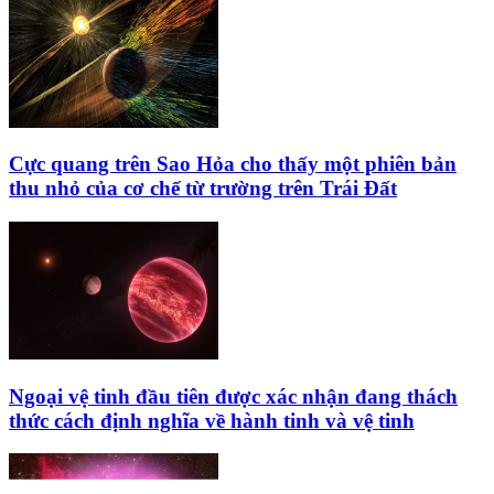
Cực quang trên Sao Hỏa cho thấy một phiên bản
thu nhỏ của cơ chế từ trường trên Trái Đất
Ngoại vệ tinh đầu tiên được xác nhận đang thách
thức cách định nghĩa về hành tinh và vệ tinh