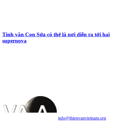
Tinh vân Con Sứa có thể là nơi diễn ra tới hai
supernova
HỘI THIÊN
VĂN VÀ VŨ TRỤ
HỌC VIỆT NAM
Vietnam Astronomy and
Cosmology Association (VACA)
Văn phòng: 90b Khương Đình,
quận Thanh Xuân, Hà Nội
Điện thoại: 091.530.1116; Email:
info@thienvanvietnam.org