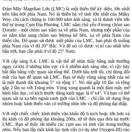
Đám Mây Magellan Lớn (LMC) là một thiên thể kỳ diệu, lớn nhất
trên bầu trời phía Nam. Nó là thiên hà vệ tinh lớn nhất của Milky
Way, chỉ cách chúng ta 160.000 năm ánh sáng, và là thành viên lớn
thứ tư trong Cụm Địa Phương. LMC nằm chủ yếu ở trong chòm sao
Dorado - một chòm sao nằm xa về phía Nam, nhưng một phần của
nó nằm tràn sang chòm sao Mensa kế bên, xa về phía Nam của
thiên cầu. Để quan sát được một phần của LMC, bạn phải đi xuống
phía Nam của vĩ độ 20° Bắc. Và để nó có được vị trí cao nhất trên
bầu trời, bạn cần phải ở vĩ độ 25° Nam.
Với cấp sáng 0,4, LMC là vật thể dễ nhìn thấy bằng mắt thường
ngay cả khi ở những khu vực có ô nhiễm ánh sáng nhẹ, vì vậy hãy
bắt đầu bằng việc quan sát tổng thể. Dưới bầu trời tối, chỉ dùng đôi
mắt của bạn để quan sát LMC. Bạn sẽ thấy vùng sáng nhất của nó
là một thanh dài khoảng 5° và rộng 1°. Nó dài gấp 10 lần và rộng
gấp 2 lần so với Trăng tròn. Vùng xung quanh là một đám mây mờ
hình bầu dục, có kích thước đáng kinh ngạc là 6°x4°. Và bạn có thể
quan sát ra xa bên ngoài ranh giới của LMC - chỉ cần sử dụng ống
nhòm hoặc kính thiên văn có trường nhìn lớn và độ phóng đại thấp.
Với một chiếc chiếc kính thiên văn khẩu độ 6 inch hoặc lớn hơn và
thị kính có độ phóng đại khoảng 200x, từ từ đưa qua đưa lại trước
LMC. Bạn sẽ thấy rất nhiều các cụm sao và tinh vân trong trường
nhìn. Nếu bạn lắp một kính lọc tinh vân (ví dụ như Oxygen-III) vào