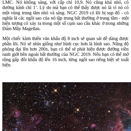
LMC. Nó không sáng, với cấp chỉ 10,9. Nó cũng khá nhỏ, có
đường kính chỉ 1’. Lý do mà bạn có thể thấy được nó là vì nó có
một vùng trung tâm nhỏ và sáng. NGC 2019 có lõi bị sụp đổ - có
nghĩa là các ngôi sao của nó tập trung bất thường ở trung tâm - một
hiện tượng có xảy ra trong một số cụm sao cầu khác ở trong những
Đám Mây Magellan.
Một chiếc kính thiên văn khẩu độ 8 inch sẽ quan sát dễ dàng được
phần lõi. Nó sẽ nhìn giống như hình cục hơn là hình sao. Nâng độ
phóng đại lên hơn 200x, bạn có thể sẽ phát hiện được đường viền
ranh giới bên ngoài bất thường của NGC 2019. Nếu bạn có thể mở
rộng gấp đôi khẩu độ lên 16 inch, từng ngôi sao riêng biệt sẽ xuất
hiện.