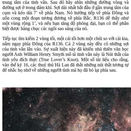
trung tâm của tinh vân. Sau đó hãy nhìn những đường vòng và
đường sợi ở trong đám khí. Sợi dài nhất bắt đầu ở gần trung tâm của
cụm và kéo dài 7’ về phía Nam. Nó hướng tiếp về phía Đông và
uốn cong một đoạn tương đương về phía Bắc. R136 dễ thấy như
một vùng rộng 1’, và nếu bạn tăng độ phóng đại, bạn có thể phân
biệt được hàng chục các ngôi sao sáng của nó.
Tiếp tục tìm kiếm 2 vùng tối, một cái tối hơn một chút so với cái kia,
nằm ngay phía Đông của R136. Cả 2 vùng này đều có những sợi
của tinh vân lấn vào. Sự xuất hiện này đã khiến nhà thiên văn học
người Anh William Henry Smyth mô tả tinh vân này là Nút thắt của
tình yêu đích thực (True Lover’s Knot). Một số tài liệu cho rằng,
vào thế kỷ 16, các thuỷ thủ Hà Lan đã thắt những nút thắt tương tự
để nhắc họ nhớ về những người tình mà họ đã bỏ lại phía sau.