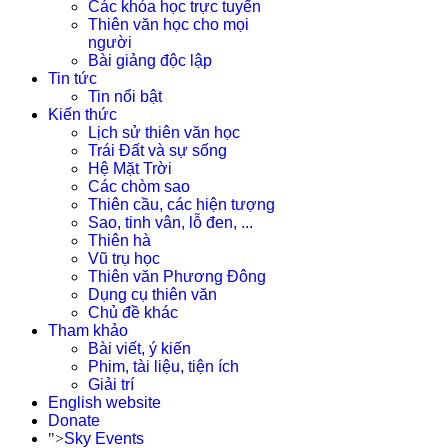
Các khóa học trực tuyến
Thiên văn học cho mọi
người
Bài giảng độc lập
Tin tức
Tin nổi bật
Kiến thức
Lịch sử thiên văn học
Trái Đất và sự sống
Hệ Mặt Trời
Các chòm sao
Thiên cầu, các hiện tượng
Sao, tinh vân, lỗ đen, ...
Thiên hà
Vũ trụ học
Thiên văn Phương Đông
Dụng cụ thiên văn
Chủ đề khác
Tham khảo
Bài viết, ý kiến
Phim, tài liệu, tiện ích
Giải trí
English website
Donate
">
Sky Events