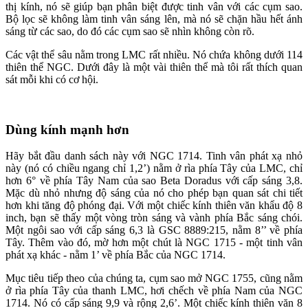
thị kính, nó sẽ giúp bạn phân biệt được tinh vân với các cụm sao.
Bộ lọc sẽ không làm tinh vân sáng lên, mà nó sẽ chặn hầu hết ánh
sáng từ các sao, do đó các cụm sao sẽ nhìn không còn rõ.
Các vật thể sâu nằm trong LMC rất nhiều. Nó chứa không dưới 114
thiên thể NGC. Dưới đây là một vài thiên thể mà tôi rất thích quan
sát mỗi khi có cơ hội.
Dùng kính mạnh hơn
Hãy bắt đầu danh sách này với NGC 1714. Tinh vân phát xạ nhỏ
này (nó có chiều ngang chỉ 1,2’) nằm ở rìa phía Tây của LMC, chỉ
hơn 6° về phía Tây Nam của sao Beta Doradus với cấp sáng 3,8.
Mặc dù nhỏ nhưng độ sáng của nó cho phép bạn quan sát chi tiết
hơn khi tăng độ phóng đại. Với một chiếc kính thiên văn khẩu độ 8
inch, bạn sẽ thấy một vòng tròn sáng và vành phía Bắc sáng chói.
Một ngôi sao với cấp sáng 6,3 là GSC 8889:215, nằm 8’’ về phía
Tây. Thêm vào đó, mờ hơn một chút là NGC 1715 - một tinh vân
phát xạ khác - nằm 1’ về phía Bắc của NGC 1714.
Mục tiêu tiếp theo của chúng ta, cụm sao mở NGC 1755, cũng nằm
ở rìa phía Tây của thanh LMC, hơi chếch về phía Nam của NGC
1714. Nó có cấp sáng 9,9 và rộng 2,6’. Một chiếc kính thiên văn 8