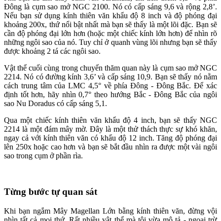
Đông là cụm sao mở NGC 2100. Nó có cấp sáng 9,6 và rộng 2,8’.
Nếu bạn sử dụng kính thiên văn khẩu độ 8 inch và độ phóng đại
khoảng 200x, thứ nổi bật nhất mà bạn sẽ thấy là một lõi đặc. Bạn sẽ
cần độ phóng đại lớn hơn (hoặc một chiếc kính lớn hơn) để nhìn rõ
những ngôi sao của nó. Tuy chỉ ở quanh vùng lõi nhưng bạn sẽ thấy
được khoảng 2 tá các ngôi sao.
Vật thể cuối cùng trong chuyến thăm quan này là cụm sao mở NGC
2214. Nó có đường kính 3,6’ và cấp sáng 10,9. Bạn sẽ thấy nó nằm
cách trung tâm của LMC 4,5° về phía Đông - Đông Bắc. Để xác
định tốt hơn, hãy nhìn 0,7° theo hướng Bắc - Đông Bắc của ngôi
sao Nu Doradus có cấp sáng 5,1.
Qua một chiếc kính thiên văn khẩu độ 4 inch, bạn sẽ thấy NGC
2214 là một đám mây mờ. Đây là một thử thách thực sự khó khăn,
ngay cả với kính thiên văn có khẩu độ 12 inch. Tăng độ phóng đại
lên 250x hoặc cao hơn và bạn sẽ bắt đầu nhìn ra được một vài ngôi
sao trong cụm ở phần rìa.
Từng bước tự quan sát
Khi bạn ngắm Mây Magellan Lớn bằng kính thiên văn, đừng vội
nhìn tất cả mọi thứ. Rất nhiều vật thể mà tôi vừa mô tả - ngoại trừ