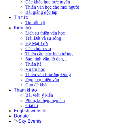
Các khóa học trực tuyến
Thiên văn học cho mọi người
Bài giảng độc lập
Tin tức
Tin nổi bật
Kiến thức
Lịch sử thiên văn học
Trái Đất và sự sống
Hệ Mặt Trời
Các chòm sao
Thiên cầu, các hiện tượng
Sao, tinh vân, lỗ đen, ...
Thiên hà
Vũ trụ học
Thiên văn Phương Đông
Dụng cụ thiên văn
Chủ đề khác
Tham khảo
Bài viết, ý kiến
Phim, tài liệu, tiện ích
Giải trí
English website
Donate
">
Sky Events