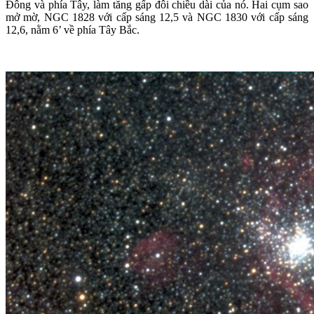
Đông và phía Tây, làm tăng gấp đôi chiều dài của nó. Hai cụm sao
mở mờ, NGC 1828 với cấp sáng 12,5 và NGC 1830 với cấp sáng
12,6, nằm 6’ về phía Tây Bắc.