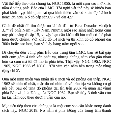
Vật thể tiếp theo của chúng ta, NGC 1866, là một cụm sao mở khác
nằm ở vùng phía Bắc của LMC. Tôi nghĩ vật thể này sẽ khiến bạn
phải kinh ngạc khi quan sát qua kính thiên văn có khẩu độ 12 inch
hoặc lớn hơn. Nó có cấp sáng 9,7 và dài 4,5’.
Cách dễ nhất để tìm được nó là bắt đầu từ Beta Doradus và dịch
3,7° về phía Nam - Tây Nam. Những ngôi sao sáng nhất trong cụm
này phát sáng ở cấp 15, vì vậy bạn cần khẩu độ lớn mới có thể phát
hiện được chúng. Với khẩu độ 14 inch và thị kính có độ phóng đại
300x hoặc cao hơn, bạn sẽ thấy hàng trăm ngôi sao.
Di chuyển đến vùng phía Bắc của trung tâm LMC, bạn sẽ bắt gặp
một cụm gồm 4 tinh vân phát xạ, nhưng chúng nằm còn gần nhau
hơn cả cụm mà tôi đã mô tả phía trên. Thật vậy, NGC 1962, NGC
1965, NGC 1966 và NGC 1970 vừa vặn nằm bên trong một vùng
rộng chỉ 5'.
Qua một kính thiên văn khẩu độ 8 inch và độ phóng đại thấp, NGC
1962 sẽ nhìn rõ nhất, mặc dù nó nhìn có vẻ tròn trịa và không có gì
nổi bật. Sau đó tăng độ phóng đại lên trên 200x và quan sát vùng
phía Bắc và phía Đông của NGC 1962. Bạn sẽ thấy 3 tinh vân còn
lại kia nằm dọc theo đường viền của nó.
Mục tiêu tiếp theo của chúng ta là một cụm sao cầu khác trong danh
sách này, NGC 2019. Nó nằm ở phía Đông của trung tâm thanh