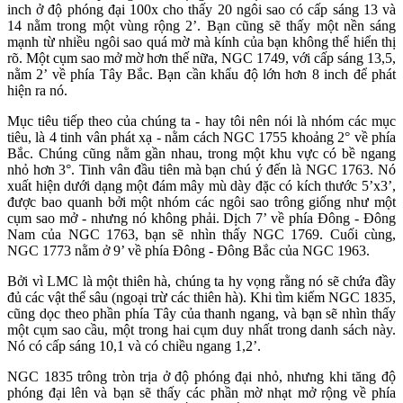
inch ở độ phóng đại 100x cho thấy 20 ngôi sao có cấp sáng 13 và
14 nằm trong một vùng rộng 2’. Bạn cũng sẽ thấy một nền sáng
mạnh từ nhiều ngôi sao quá mờ mà kính của bạn không thể hiển thị
rõ. Một cụm sao mở mờ hơn thế nữa, NGC 1749, với cấp sáng 13,5,
nằm 2’ về phía Tây Bắc. Bạn cần khẩu độ lớn hơn 8 inch để phát
hiện ra nó.
Mục tiêu tiếp theo của chúng ta - hay tôi nên nói là nhóm các mục
tiêu, là 4 tinh vân phát xạ - nằm cách NGC 1755 khoảng 2° về phía
Bắc. Chúng cũng nằm gần nhau, trong một khu vực có bề ngang
nhỏ hơn 3°. Tinh vân đầu tiên mà bạn chú ý đến là NGC 1763. Nó
xuất hiện dưới dạng một đám mây mù dày đặc có kích thước 5’x3’,
được bao quanh bởi một nhóm các ngôi sao trông giống như một
cụm sao mở - nhưng nó không phải. Dịch 7’ về phía Đông - Đông
Nam của NGC 1763, bạn sẽ nhìn thấy NGC 1769. Cuối cùng,
NGC 1773 nằm ở 9’ về phía Đông - Đông Bắc của NGC 1963.
Bởi vì LMC là một thiên hà, chúng ta hy vọng rằng nó sẽ chứa đầy
đủ các vật thể sâu (ngoại trừ các thiên hà). Khi tìm kiếm NGC 1835,
cũng dọc theo phần phía Tây của thanh ngang, và bạn sẽ nhìn thấy
một cụm sao cầu, một trong hai cụm duy nhất trong danh sách này.
Nó có cấp sáng 10,1 và có chiều ngang 1,2’.
NGC 1835 trông tròn trịa ở độ phóng đại nhỏ, nhưng khi tăng độ
phóng đại lên và bạn sẽ thấy các phần mờ nhạt mở rộng về phía