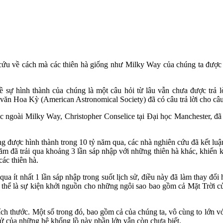
ứu về cách mà các thiên hà giống như Milky Way của chúng ta được hì
 về sự hình thành của chúng là một câu hỏi từ lâu vẫn chưa được trả
 văn Hoa Kỳ (American Astronomical Society) đã có câu trả lời cho câu
c ngoài Milky Way, Christopher Conselice tại Đại học Manchester, đã 
g được hình thành trong 10 tỷ năm qua, các nhà nghiên cứu đã kết luậ
 năm đã trải qua khoảng 3 lần sáp nhập với những thiên hà khác, khiến 
các thiên hà.
ua ít nhất 1 lần sáp nhập trong suốt lịch sử, điều này đã làm thay đổi
thể là sự kiện khởi nguồn cho những ngôi sao bao gồm cả Mặt Trời của 
ích thước. Một số trong đó, bao gồm cả của chúng ta, vô cùng to lớn vớ
 sử của những hệ khổng lồ này phần lớn vẫn còn chưa biết.