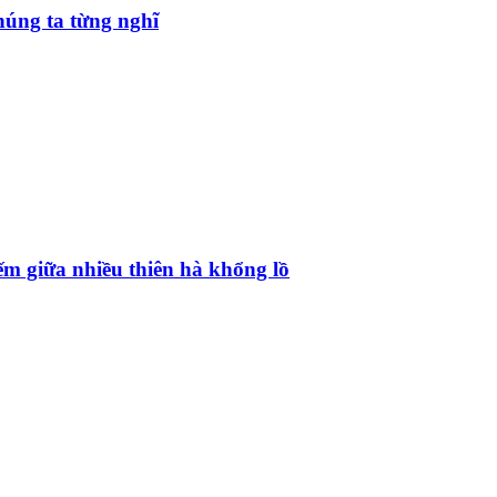
úng ta từng nghĩ
ếm giữa nhiều thiên hà khổng lồ