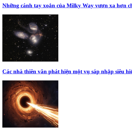
Những cánh tay xoắn của Milky Way vươn xa hơn ch
Các nhà thiên văn phát hiện một vụ sáp nhập siêu hi