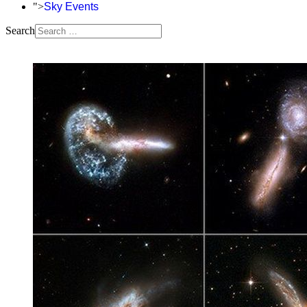
">
Sky Events
Search