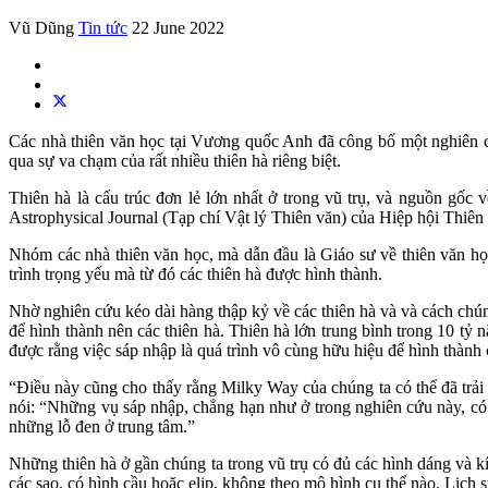
Vũ Dũng
Tin tức
22 June 2022
Các nhà thiên văn học tại Vương quốc Anh đã công bố một nghiên c
qua sự va chạm của rất nhiều thiên hà riêng biệt.
Thiên hà là cấu trúc đơn lẻ lớn nhất ở trong vũ trụ, và nguồn gốc
Astrophysical Journal (Tạp chí Vật lý Thiên văn) của Hiệp hội Thiên
Nhóm các nhà thiên văn học, mà dẫn đầu là Giáo sư về thiên văn họ
trình trọng yếu mà từ đó các thiên hà được hình thành.
Nhờ nghiên cứu kéo dài hàng thập kỷ về các thiên hà và và cách chún
để hình thành nên các thiên hà. Thiên hà lớn trung bình trong 10 tỷ
được rằng việc sáp nhập là quá trình vô cùng hữu hiệu để hình thành 
“Điều này cũng cho thấy rằng Milky Way của chúng ta có thể đã trải q
nói: “Những vụ sáp nhập, chẳng hạn như ở trong nghiên cứu này, có 
những lỗ đen ở trung tâm.”
Những thiên hà ở gần chúng ta trong vũ trụ có đủ các hình dáng và k
các sao, có hình cầu hoặc elip, không theo mô hình cụ thể nào. Lịch