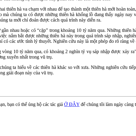
ai thiên hà va chạm với nhau để tạo thành một thiên hà mới hoàn toàn, 
o mà chúng ta có được những thiên hà khổng lồ đang thấy ngày nay vẫn 
ng ta mới chỉ đoán được cách quá trình này diễn ra.
 ở gần nhau hoặc có “cặp” trong khoảng 10 tỷ năm qua. Những thiên h
iệc nắm bắt được những thiên hà này trong quá trình sáp nhập, nghiên
ỉ có các ước tính lý thuyết. Nghiên cứu này là một phép đo rõ ràng về 
ong vòng 10 tỷ năm qua, có khoảng 2 nghìn tỷ vụ sáp nhập được xảy r
ng xuyên nhất trong vũ trụ.
o chúng ta hiểu về các thiên hà khác so với xưa. Những nghiên cứu ti
ong giải đoạn này của vũ trụ.
ạn, bạn có thể ủng hộ các tác giả
Ở ĐÂY
để chúng tôi làm ngày càng t