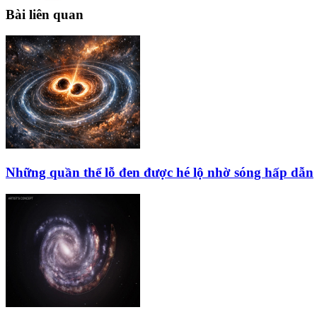
Bài liên quan
Những quần thể lỗ đen được hé lộ nhờ sóng hấp dẫn