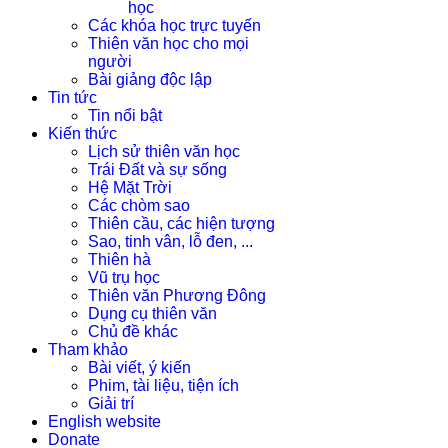
học
Các khóa học trực tuyến
Thiên văn học cho mọi
người
Bài giảng độc lập
Tin tức
Tin nổi bật
Kiến thức
Lịch sử thiên văn học
Trái Đất và sự sống
Hệ Mặt Trời
Các chòm sao
Thiên cầu, các hiện tượng
Sao, tinh vân, lỗ đen, ...
Thiên hà
Vũ trụ học
Thiên văn Phương Đông
Dụng cụ thiên văn
Chủ đề khác
Tham khảo
Bài viết, ý kiến
Phim, tài liệu, tiện ích
Giải trí
English website
Donate