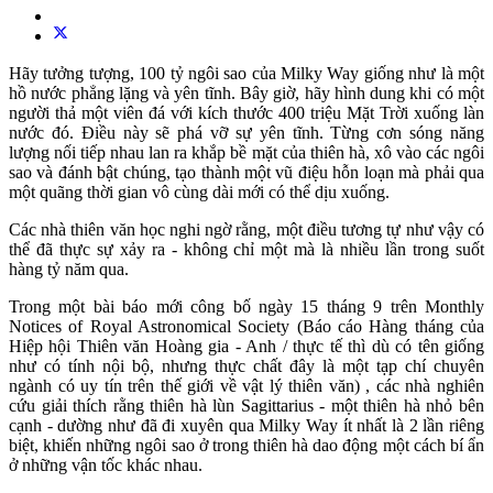
Hãy tưởng tượng, 100 tỷ ngôi sao của Milky Way giống như là một
hồ nước phẳng lặng và yên tĩnh. Bây giờ, hãy hình dung khi có một
người thả một viên đá với kích thước 400 triệu Mặt Trời xuống làn
nước đó. Điều này sẽ phá vỡ sự yên tĩnh. Từng cơn sóng năng
lượng nối tiếp nhau lan ra khắp bề mặt của thiên hà, xô vào các ngôi
sao và đánh bật chúng, tạo thành một vũ điệu hỗn loạn mà phải qua
một quãng thời gian vô cùng dài mới có thể dịu xuống.
Các nhà thiên văn học nghi ngờ rằng, một điều tương tự như vậy có
thể đã thực sự xảy ra - không chỉ một mà là nhiều lần trong suốt
hàng tỷ năm qua.
Trong một bài báo mới công bố ngày 15 tháng 9 trên Monthly
Notices of Royal Astronomical Society (Báo cáo Hàng tháng của
Hiệp hội Thiên văn Hoàng gia - Anh / thực tế thì dù có tên giống
như có tính nội bộ, nhưng thực chất đây là một tạp chí chuyên
ngành có uy tín trên thế giới về vật lý thiên văn) , các nhà nghiên
cứu giải thích rằng thiên hà lùn Sagittarius - một thiên hà nhỏ bên
cạnh - dường như đã đi xuyên qua Milky Way ít nhất là 2 lần riêng
biệt, khiến những ngôi sao ở trong thiên hà dao động một cách bí ẩn
ở những vận tốc khác nhau.