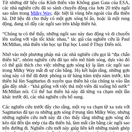
Từ những dữ liệu của Kính thiên văn Không gian Gaia của ESA,
các nhà nghiên cứu đã so sánh chuyển động của hơn 20 triệu ngôi
sao nằm trong
Milky Way
, đặc biệt là vùng bên ngoài của đĩa thiên
hà. Dữ liệu đã cho thấy có một gợn sóng bí ẩn, hoặc là một rung
động, đang xô đẩy các ngôi sao trên khắp thiên hà.
“Chúng ta có thể thấy, những ngôi sao này dao động và di chuyển
lên xuống với vận tốc khác nhau,” tác giả của nghiên cứu là Paul
McMillan, nhà thiên văn học tại Đại học Lund ở Thụy Điển nói.
Nhờ vào một phương pháp mà các nhà nghiên cứu gọi là “địa chấn
thiên hà”, nhóm nghiên cứu đã tạo nên mô hình sóng, dựa vào đó
có thể giải thích cho việc những gợn sóng kỳ lạ làm các ngôi sao
trong Milky Way mất đi sự cân bằng. Họ kết luận rằng, những gợn
sóng này có thể đã được phóng ra từ hàng trăm triệu năm trước, khi
thiên hà lùn Sagittarius đi xuyên qua thiên hà của chúng ta vào lần
gần đây nhất - “khá giống với việc thả một viên đá xuống hồ nước”
McMillan nói. Có thể hai thiên hà này đã từng va chạm một lần
khác trước đó, các nhà nghiên cứu bổ sung.
Các nghiên cứu trước đây cho rằng, một vụ va chạm từ xa xưa với
Sagittarius đã tạo ra những gợn sóng ở trung tâm Milky Way, nhưng
những nghiên cứu mới này đã cho thấy rằng những gợn sóng đó
kéo dài đến tận mép của đĩa thiên hà, làm mất cân bằng các ngôi sao
trên đường đi. Nghiên cứu mới này giúp liên kết những mảnh ghép