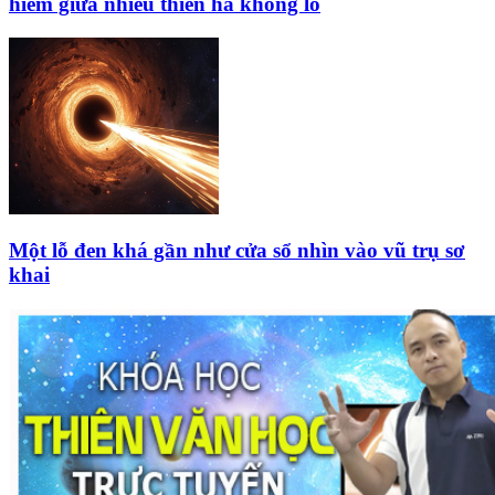
hiếm giữa nhiều thiên hà khổng lồ
Một lỗ đen khá gần như cửa sổ nhìn vào vũ trụ sơ
khai