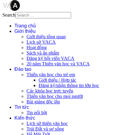
Search
Trang chủ
Giới thiệu
Giới thiệu tổng quan
Lịch sử VACA
Hoạt động
Sách và ấn phẩm
Đăng ký hội viên VACA
20 năm Thiên văn học và VACA
Đào tạo
Thiên văn học cho trẻ em
Giới thiệu / Hợp tác
Đăng ký/nhận thông tin lớp học
Các khóa học trực tuyến
Thiên văn học cho mọi người
Bài giảng độc lập
Tin tức
Tin nổi bật
Kiến thức
Lịch sử thiên văn học
Trái Đất và sự sống
Hệ Mặt Trời