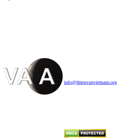
HỘI THIÊN
VĂN VÀ VŨ TRỤ
HỌC VIỆT NAM
Vietnam Astronomy and
Cosmology Association (VACA)
Văn phòng: 90b Khương Đình,
quận Thanh Xuân, Hà Nội
Điện thoại: 091.530.1116; Email:
info@thienvanvietnam.org
Mọi bài viết tại đây thuộc bản
quyền của VACA, vui lòng ghi rõ
tên tác giả và nguồn trích
dẫn
Thienvanvietnam.org
khi quý
vị tái sử dụng bất cứ nội dung nào
từ website này.