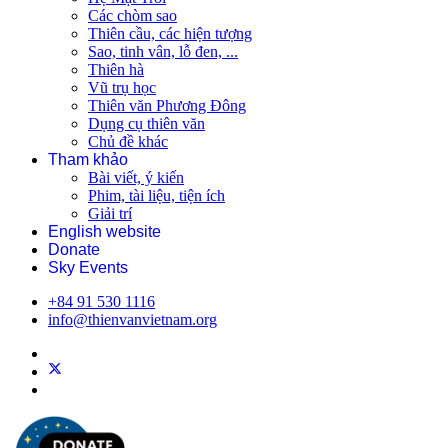
Các chòm sao
Thiên cầu, các hiện tượng
Sao, tinh vân, lỗ đen, ...
Thiên hà
Vũ trụ học
Thiên văn Phương Đông
Dụng cụ thiên văn
Chủ đề khác
Tham khảo
Bài viết, ý kiến
Phim, tài liệu, tiện ích
Giải trí
English website
Donate
Sky Events
+84 91 530 1116
info@thienvanvietnam.org