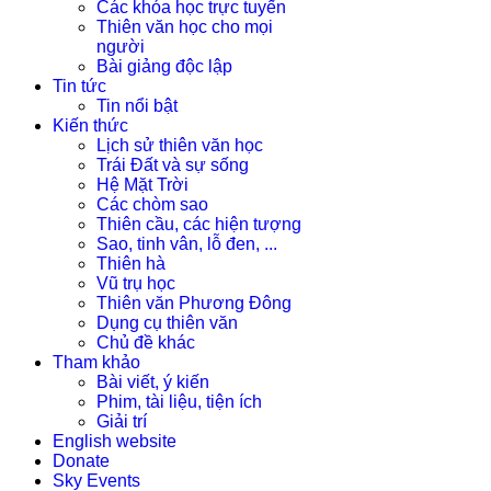
Các khóa học trực tuyến
Thiên văn học cho mọi
người
Bài giảng độc lập
Tin tức
Tin nổi bật
Kiến thức
Lịch sử thiên văn học
Trái Đất và sự sống
Hệ Mặt Trời
Các chòm sao
Thiên cầu, các hiện tượng
Sao, tinh vân, lỗ đen, ...
Thiên hà
Vũ trụ học
Thiên văn Phương Đông
Dụng cụ thiên văn
Chủ đề khác
Tham khảo
Bài viết, ý kiến
Phim, tài liệu, tiện ích
Giải trí
English website
Donate
Sky Events