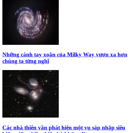
Những cánh tay xoắn của Milky Way vươn xa hơn
chúng ta từng nghĩ
Các nhà thiên văn phát hiện một vụ sáp nhập siêu