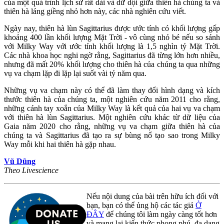
của một quá trình lịch sử rất dài và dữ dội giữa thiên hà chúng ta và
thiên hà láng giềng nhỏ hơn này, các nhà nghiên cứu viết.
Ngày nay, thiên hà lùn Sagittarius được ước tính có khối lượng gấp
khoảng 400 lần khối lượng Mặt Trời - vô cùng nhỏ bé nếu so sánh
với Milky Way với ước tính khối lượng là 1,5 nghìn tỷ Mặt Trời.
Các nhà khoa học nghi ngờ rằng, Sagittarius đã từng lớn hơn nhiều,
nhưng đã mất 20% khối lượng cho thiên hà của chúng ta qua những
vụ va chạm lặp đi lặp lại suốt vài tỷ năm qua.
Những vụ va chạm này có thể đã làm thay đổi hình dạng và kích
thước thiên hà của chúng ta, một nghiên cứu năm 2011 cho rằng,
những cánh tay xoắn của Milky Way là kết quả của hai vụ va chạm
với thiên hà lùn Sagittarius. Một nghiên cứu khác từ dữ liệu của
Gaia năm 2020 cho rằng, những vụ va chạm giữa thiên hà của
chúng ta và Sagittarius đã tạo ra sự bùng nổ tạo sao trong Milky
Way mỗi khi hai thiên hà gặp nhau.
Vũ Dũng
Theo Livescience
Nếu nội dung của bài trên hữu ích đối với
bạn, bạn có thể ủng hộ các tác giả
Ở
ĐÂY
để chúng tôi làm ngày càng tốt hơn
và mang lại kiến thức phong phú, đa dạng