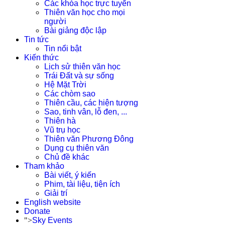
Các khóa học trực tuyến
Thiên văn học cho mọi
người
Bài giảng độc lập
Tin tức
Tin nổi bật
Kiến thức
Lịch sử thiên văn học
Trái Đất và sự sống
Hệ Mặt Trời
Các chòm sao
Thiên cầu, các hiện tượng
Sao, tinh vân, lỗ đen, ...
Thiên hà
Vũ trụ học
Thiên văn Phương Đông
Dụng cụ thiên văn
Chủ đề khác
Tham khảo
Bài viết, ý kiến
Phim, tài liệu, tiện ích
Giải trí
English website
Donate
">
Sky Events