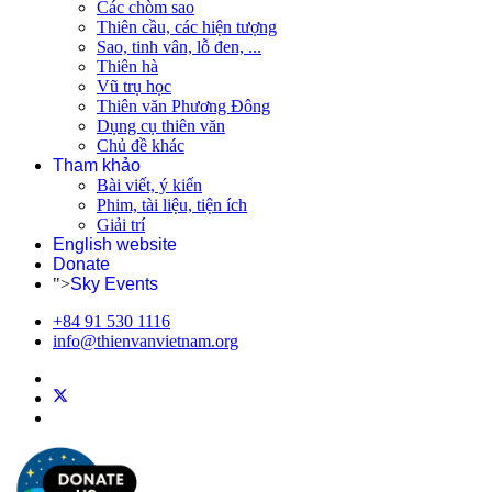
Hệ Mặt Trời
Các chòm sao
Thiên cầu, các hiện tượng
Sao, tinh vân, lỗ đen, ...
Thiên hà
Vũ trụ học
Thiên văn Phương Đông
Dụng cụ thiên văn
Chủ đề khác
Tham khảo
Bài viết, ý kiến
Phim, tài liệu, tiện ích
Giải trí
English website
Donate
">
Sky Events
+84 91 530 1116
info@thienvanvietnam.org