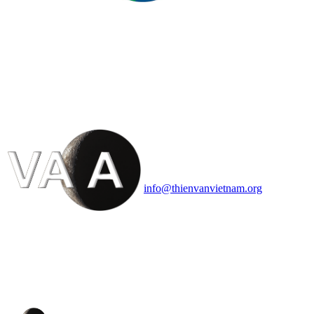
HỘI THIÊN
VĂN VÀ VŨ TRỤ
HỌC VIỆT NAM
Vietnam Astronomy and
Cosmology Association (VACA)
Văn phòng: 90b Khương Đình,
quận Thanh Xuân, Hà Nội
Điện thoại: 091.530.1116; Email:
info@thienvanvietnam.org
Mọi bài viết tại đây thuộc bản
quyền của VACA, vui lòng ghi rõ
tên tác giả và nguồn trích
dẫn
Thienvanvietnam.org
khi quý
vị tái sử dụng bất cứ nội dung nào
từ website này.