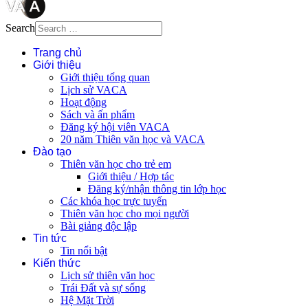
Search
Trang chủ
Giới thiệu
Giới thiệu tổng quan
Lịch sử VACA
Hoạt động
Sách và ấn phẩm
Đăng ký hội viên VACA
20 năm Thiên văn học và VACA
Đào tạo
Thiên văn học cho trẻ em
Giới thiệu / Hợp tác
Đăng ký/nhận thông tin lớp học
Các khóa học trực tuyến
Thiên văn học cho mọi người
Bài giảng độc lập
Tin tức
Tin nổi bật
Kiến thức
Lịch sử thiên văn học
Trái Đất và sự sống