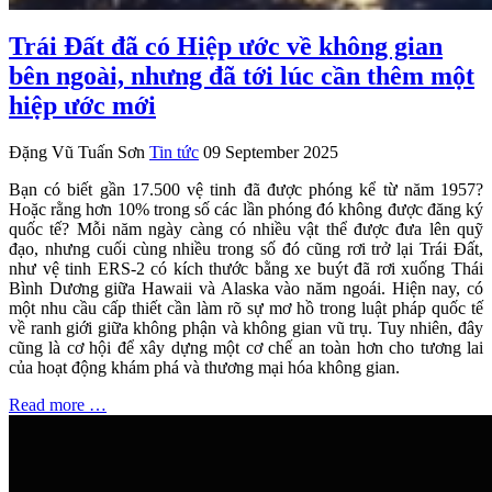
Trái Đất đã có Hiệp ước về không gian
bên ngoài, nhưng đã tới lúc cần thêm một
hiệp ước mới
Đặng Vũ Tuấn Sơn
Tin tức
09 September 2025
Bạn có biết gần 17.500 vệ tinh đã được phóng kể từ năm 1957?
Hoặc rằng hơn 10% trong số các lần phóng đó không được đăng ký
quốc tế? Mỗi năm ngày càng có nhiều vật thể được đưa lên quỹ
đạo, nhưng cuối cùng nhiều trong số đó cũng rơi trở lại Trái Đất,
như vệ tinh ERS-2 có kích thước bằng xe buýt đã rơi xuống Thái
Bình Dương giữa Hawaii và Alaska vào năm ngoái. Hiện nay, có
một nhu cầu cấp thiết cần làm rõ sự mơ hồ trong luật pháp quốc tế
về ranh giới giữa không phận và không gian vũ trụ. Tuy nhiên, đây
cũng là cơ hội để xây dựng một cơ chế an toàn hơn cho tương lai
của hoạt động khám phá và thương mại hóa không gian.
Read more …