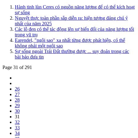
Hành tinh lùn Ceres có nguồn năng lượng để có thể kích hoạt
sự sống
Nguyệt thực toàn phần sắp diễn ra: hiện tượng đáng chú ý
nhất của năm 2025
Các lỗ đen có thể tác động lên sự biến đổi của năng lượng tối
trong vũ trụ
Earendel, "ngôi sao" xa nhất từng được phát hiện, có thể
không phải một ngôi sao
Sự sống ngoài Trái Đất thường được ... suy đoán trong các
bài báo đưa tin
Page 31 of 291
26
27
28
29
30
31
32
33
34