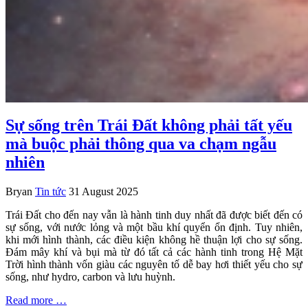
Sự sống trên Trái Đất không phải tất yếu
mà buộc phải thông qua va chạm ngẫu
nhiên
Bryan
Tin tức
31 August 2025
Trái Đất cho đến nay vẫn là hành tinh duy nhất đã được biết đến có
sự sống, với nước lỏng và một bầu khí quyển ổn định. Tuy nhiên,
khi mới hình thành, các điều kiện không hề thuận lợi cho sự sống.
Đám mây khí và bụi mà từ đó tất cả các hành tinh trong Hệ Mặt
Trời hình thành vốn giàu các nguyên tố dễ bay hơi thiết yếu cho sự
sống, như hydro, carbon và lưu huỳnh.
Read more …