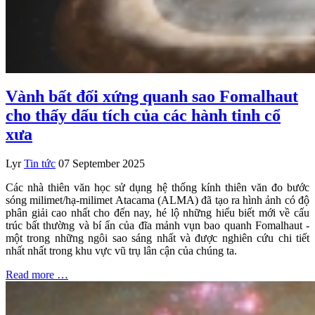
Vành bất đối xứng quanh sao Fomalhaut
cho thấy dấu tích của các hành tinh cổ
xưa
Lyr
Tin tức
07 September 2025
Các nhà thiên văn học sử dụng hệ thống kính thiên văn đo bước
sóng milimet/hạ-milimet Atacama (ALMA) đã tạo ra hình ảnh có độ
phân giải cao nhất cho đến nay, hé lộ những hiểu biết mới về cấu
trúc bất thường và bí ẩn của đĩa mảnh vụn bao quanh Fomalhaut -
một trong những ngôi sao sáng nhất và được nghiên cứu chi tiết
nhất nhất trong khu vực vũ trụ lân cận của chúng ta.
Read more …