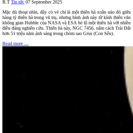
R.T
Tin tức
07 September 2025
Mặc dù thoạt nhìn, đây có vẻ chỉ là một thiên hà xoắn nào đó giữa
hàng tỷ thiên hà trong vũ trụ, nhưng hình ảnh này từ kính thiên văn
không gian Hubble của NASA và ESA hé lộ một thiên hà với nhiều
điều đáng nghiên cứu. Thiên hà này, NGC 7456, nằm cách Trái Đất
hơn 51 triệu năm ánh sáng trong chòm sao Grus (Con Sếu).
Read more …