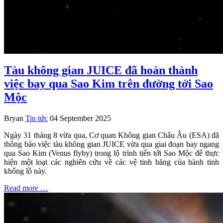
Tàu không gian JUICE đã hoàn thành
việc bay qua Sao Kim trên đường tới Sao
Mộc
Bryan
Tin tức
04 September 2025
Ngày 31 tháng 8 vừa qua, Cơ quan Không gian Châu Âu (ESA) đã
thông báo việc tàu không gian JUICE vừa qua giai đoạn bay ngang
qua Sao Kim (Venus flyby) trong lộ trình tiến tới Sao Mộc để thực
hiện một loạt các nghiên cứu về các vệ tinh băng của hành tinh
khổng lồ này.
Read more …