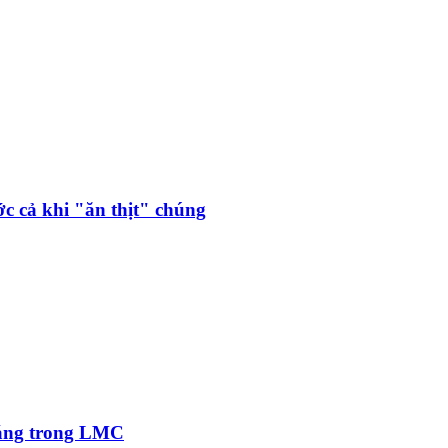
ớc cả khi "ăn thịt" chúng
sáng trong LMC