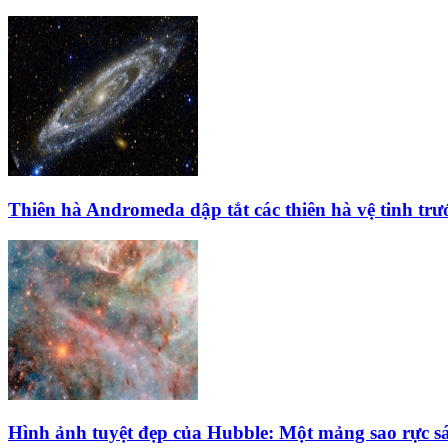
Thiên hà Andromeda dập tắt các thiên hà vệ tinh trư
Hình ảnh tuyệt đẹp của Hubble: Một mảng sao rực 