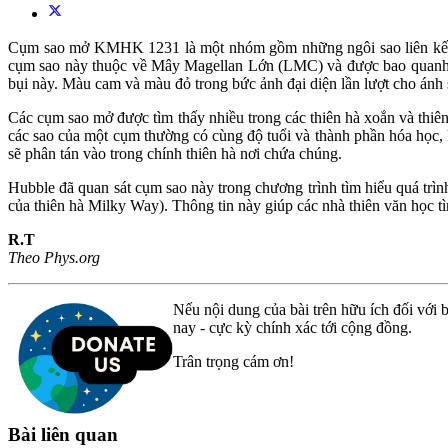
Cụm sao mở KMHK 1231 là một nhóm gồm những ngôi sao liên kết chặ
cụm sao này thuộc về Mây Magellan Lớn (LMC) và được bao quanh bởi
bụi này. Màu cam và màu đỏ trong bức ảnh đại diện lần lượt cho ánh 
Các cụm sao mở được tìm thấy nhiều trong các thiên hà xoắn và thiê
các sao của một cụm thường có cùng độ tuổi và thành phần hóa học, 
sẽ phân tán vào trong chính thiên hà nơi chứa chúng.
Hubble đã quan sát cụm sao này trong chương trình tìm hiểu quá trìn
của thiên hà Milky Way). Thông tin này giúp các nhà thiên văn học 
R.T
Theo Phys.org
Nếu nội dung của bài trên hữu ích đối với b
nay - cực kỳ chính xác tới cộng đồng.
Trân trọng cám ơn!
Bài liên quan