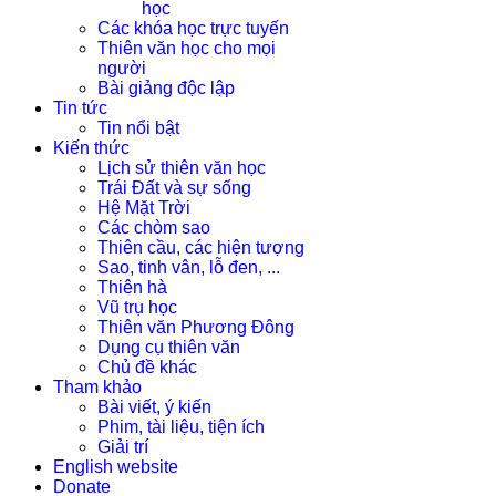
học
Các khóa học trực tuyến
Thiên văn học cho mọi
người
Bài giảng độc lập
Tin tức
Tin nổi bật
Kiến thức
Lịch sử thiên văn học
Trái Đất và sự sống
Hệ Mặt Trời
Các chòm sao
Thiên cầu, các hiện tượng
Sao, tinh vân, lỗ đen, ...
Thiên hà
Vũ trụ học
Thiên văn Phương Đông
Dụng cụ thiên văn
Chủ đề khác
Tham khảo
Bài viết, ý kiến
Phim, tài liệu, tiện ích
Giải trí
English website
Donate