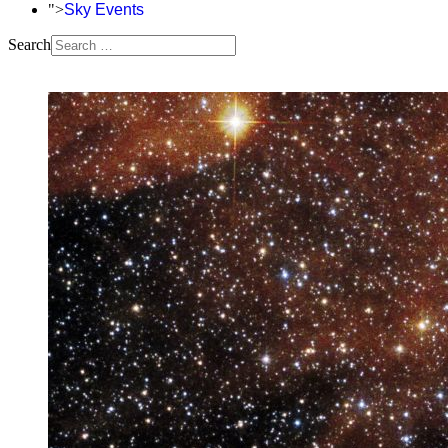
">
Sky Events
Search