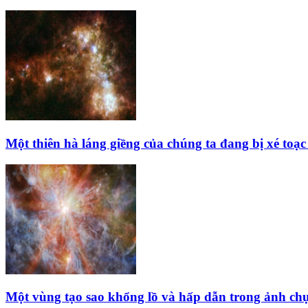
Một thiên hà láng giềng của chúng ta đang bị xé toạ
Một vùng tạo sao khổng lồ và hấp dẫn trong ảnh c