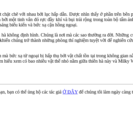
t chẽ với nhau bởi lục hấp dẫn. Được nhìn thấy ở phần trên bên ph
 một tinh vân đỏ rực đầy khí và bụi trải rộng trong toàn bộ tấm ảnh
sáng biểu kiến và bức xạ cận hồng ngoại.
n hà không định hình. Chúng là nơi mà các sao thường ra đời. Những 
khiến chúng trở thành những phòng thí nghiệm tuyệt vời để nghiên cứu 
h mà bức xạ tử ngoại bị hấp thụ bởi vật chất tồn tại trong không gian 
tìm hiểu xem có bao nhiêu vật thể nhỏ nằm giữa thiên hà này và Milky
ạn, bạn có thể ủng hộ các tác giả
Ở ĐÂY
để chúng tôi làm ngày càng t