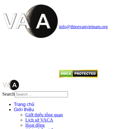
Vietnam Astronomy and
Cosmology Association (VACA)
Văn phòng: 90b Khương Đình,
quận Thanh Xuân, Hà Nội
Điện thoại: 091.530.1116; Email:
info@thienvanvietnam.org
Mọi bài viết tại đây thuộc bản
quyền của VACA, vui lòng ghi rõ
tên tác giả và nguồn trích
dẫn
Thienvanvietnam.org
khi quý
vị tái sử dụng bất cứ nội dung nào
từ website này.
Search
Trang chủ
Giới thiệu
Giới thiệu tổng quan
Lịch sử VACA
Hoạt động