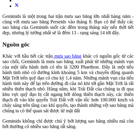
Geminids là một trong hai trận mưa sao băng lớn nhất hàng năm -
cùng với mưa sao băng Perseids vào tháng 8. Bạn có thể thấy các
sao băng của Geminids suốt các đêm trong tháng này nếu thời tiết
đẹp, nhưng lý tưởng nhất sẽ là đêm 13 - rạng sáng 14 tới đây.
Nguồn gốc
Khác với hầu hết các trận
mưa sao băng
khác có nguồn gốc từ các
sao chổi, Geminids là mưa sao băng xuất phát từ những mảnh vụn
của một tiểu hành tinh có tên là 3200 Phaethon. Đây là một tiểu
hành tinh nhỏ có đường kính khoảng 5 km và chuyển động quanh
Mặt Trời trên quỹ đạo có chu kỳ 1,4 năm. Những mảnh vụn của tiểu
hành tinh này để lại trên đường đi của nó khi tới gần Mặt Trời là rất
nhiều thiên thạch nhỏ. Hàng năm, khi Trái Đất của chúng ta đi qua
khu vực quỹ đạo bị cắt ngang bởi dòng thiên thạch này, các thiên
thạch đi vào khi quyển Trái Đất với vận tốc hơn 100.000 km/h và
cháy sáng trên tầng cao khí quyển, tạo thành những vệt sao băng mà
chúng ta có thể quan sát được từ mặt đất
Geminids không chỉ được chú ý bởi lượng sao băng nhiều mà còn
bởi thường có nhiều sao băng rất sáng.