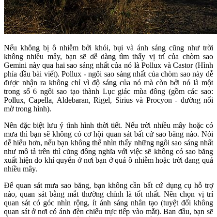
Nếu không bị ô nhiễm bởi khói, bụi và ánh sáng cũng như trời
không nhiều mây, bạn sẽ dễ dàng tìm thấy vị trí của chòm sao
Gemini này qua hai sao sáng nhất của nó là Pollux và Castor (Hình
phía đầu bài viết). Pollux - ngôi sao sáng nhất của chòm sao này dễ
được nhận ra không chỉ vì độ sáng của nó mà còn bởi nó là một
trong số 6 ngôi sao tạo thành Lục giác mùa đông (gồm các sao:
Pollux, Capella, Aldebaran, Rigel, Sirius và Procyon - đường nối
mờ trong hình).
Nên đặc biệt lưu ý tình hình thời tiết. Nếu trời nhiều mây hoặc có
mưa thì bạn sẽ không có cơ hội quan sát bất cứ sao băng nào. Nói
dễ hiểu hơn, nếu bạn không thể nhìn thấy những ngôi sao sáng nhất
như mô tả trên thì cũng đồng nghĩa với việc sẽ không có sao băng
xuất hiện do khí quyển ở nơi bạn ở quá ô nhiễm hoặc trời đang quá
nhiều mây.
Để quan sát mưa sao băng, bạn không cần bất cứ dụng cụ hỗ trợ
nào, quan sát bằng mắt thường chính là tốt nhất. Nên chọn vị trí
quan sát có góc nhìn rộng, ít ánh sáng nhân tạo (tuyệt đối không
quan sát ở nơi có ánh đèn chiếu trực tiếp vào mắt). Ban đầu, bạn sẽ