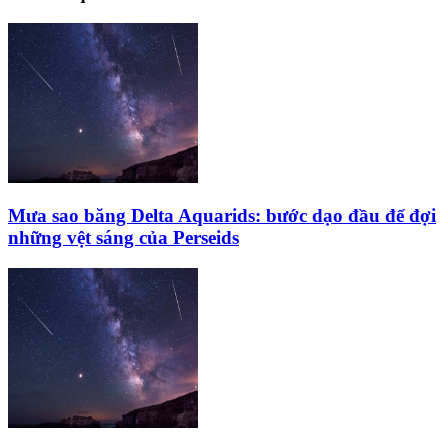
Mưa sao băng Delta Aquarids: bước dạo đầu để đợi
những vệt sáng của Perseids