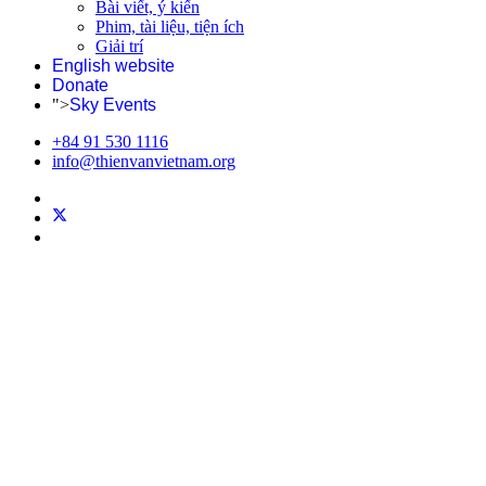
Bài viết, ý kiến
Phim, tài liệu, tiện ích
Giải trí
English website
Donate
">
Sky Events
+84 91 530 1116
info@thienvanvietnam.org