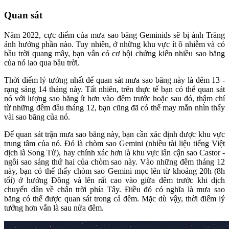
Quan sát
Năm 2022, cực điểm của mưa sao băng Geminids sẽ bị ánh Trăng
ảnh hưởng phần nào. Tuy nhiên, ở những khu vực ít ô nhiễm và có
bầu trời quang mây, bạn vẫn có cơ hội chứng kiến nhiều sao băng
của nó lao qua bầu trời.
Thời điểm lý tưởng nhất để quan sát mưa sao băng này là đêm 13 -
rạng sáng 14 tháng này. Tất nhiên, trên thực tế bạn có thể quan sát
nó với lượng sao băng ít hơn vào đêm trước hoặc sau đó, thậm chí
từ những đêm đầu tháng 12, bạn cũng đã có thể may mắn nhìn thấy
vài sao băng của nó.
Để quan sát trận mưa sao băng này, bạn cần xác định được khu vực
trung tâm của nó. Đó là chòm sao Gemini (nhiều tài liệu tiếng Việt
dịch là Song Tử), hay chính xác hơn là khu vực lân cận sao Castor -
ngôi sao sáng thứ hai của chòm sao này. Vào những đêm tháng 12
này, bạn có thể thấy chòm sao Gemini mọc lên từ khoảng 20h (8h
tối) ở hướng Đông và lên rất cao vào giữa đêm trước khi dịch
chuyển dần về chân trời phía Tây. Điều đó có nghĩa là mưa sao
băng có thể được quan sát trong cả đêm. Mặc dù vậy, thời điểm lý
tưởng hơn vẫn là sau nửa đêm.