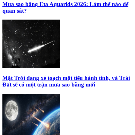
Mưa sao băng Eta Aquarids 2026: Làm thế nào để
quan sát?
Mặt Trời đang xé toạch một tiểu hành tinh, và Trái
Đất sẽ có một trận mưa sao băng mới