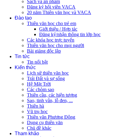
Sách và ấn phẩm
Đăng ký hội viên VACA
20 năm Thiên văn học và VACA
Đào tạo
Thiên văn học cho trẻ em
Giới thiệu / Hợp tác
Đăng ký/nhận thông tin lớp học
Các khóa học trực tuyến
Thiên văn học cho mọi người
Bài giảng độc lập
Tin tức
Tin nổi bật
Kiến thức
Lịch sử thiên văn học
Trái Đất và sự sống
Hệ Mặt Trời
Các chòm sao
Thiên cầu, các hiện tượng
Sao, tinh vân, lỗ đen, ...
Thiên hà
Vũ trụ học
Thiên văn Phương Đông
Dụng cụ thiên văn
Chủ đề khác
Tham khảo