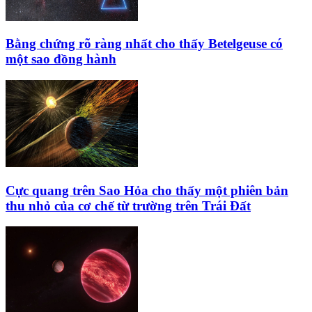
Bằng chứng rõ ràng nhất cho thấy Betelgeuse có
một sao đồng hành
Cực quang trên Sao Hỏa cho thấy một phiên bản
thu nhỏ của cơ chế từ trường trên Trái Đất