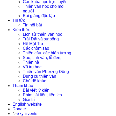
Các khóa học trực tuyến
Thiên văn học cho mọi
người
Bài giảng độc lập
Tin tức
Tin nổi bật
Kiến thức
Lịch sử thiên văn học
Trái Đất và sự sống
Hệ Mặt Trời
Các chòm sao
Thiên cầu, các hiện tượng
Sao, tinh vân, lỗ đen, ...
Thiên hà
Vũ trụ học
Thiên văn Phương Đông
Dụng cụ thiên văn
Chủ đề khác
Tham khảo
Bài viết, ý kiến
Phim, tài liệu, tiện ích
Giải trí
English website
Donate
">
Sky Events