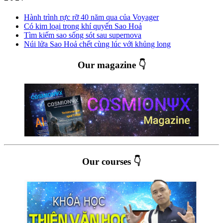
Hành trình rực rỡ 40 năm qua của Voyager
Có kim loại trong khí quyển Sao Hoả
Tìm kiếm sao sống sót sau supernova
Núi lửa Sao Hoả chết cùng lúc với khủng long
Our magazine 👇
Our courses 👇