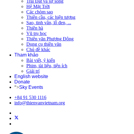
Trái Đất và sự sống
Hệ Mặt Trời
Các chòm sao
Thiên cầu, các hiện tượng
Sao, tinh vân, lỗ đen, ...
Thiên hà
Vũ trụ học
Thiên văn Phương Đông
Dụng cụ thiên văn
Chủ đề khác
Tham khảo
Bài viết, ý kiến
Phim, tài liệu, tiện ích
Giải trí
English website
Donate
">
Sky Events
+84 91 530 1116
info@thienvanvietnam.org