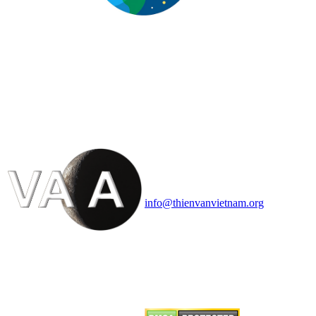
HỘI THIÊN
VĂN VÀ VŨ TRỤ
HỌC VIỆT NAM
Vietnam Astronomy and
Cosmology Association (VACA)
Văn phòng: 90b Khương Đình,
quận Thanh Xuân, Hà Nội
Điện thoại: 091.530.1116; Email:
info@thienvanvietnam.org
Mọi bài viết tại đây thuộc bản
quyền của VACA, vui lòng ghi rõ
tên tác giả và nguồn trích
dẫn
Thienvanvietnam.org
khi quý
vị tái sử dụng bất cứ nội dung nào
từ website này.