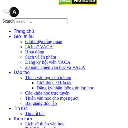
Search
Trang chủ
Giới thiệu
Giới thiệu tổng quan
Lịch sử VACA
Hoạt động
Sách và ấn phẩm
Đăng ký hội viên VACA
20 năm Thiên văn học và VACA
Đào tạo
Thiên văn học cho trẻ em
Giới thiệu / Hợp tác
Đăng ký/nhận thông tin lớp học
Các khóa học trực tuyến
Thiên văn học cho mọi người
Bài giảng độc lập
Tin tức
Tin nổi bật
Kiến thức
Lịch sử thiên văn học