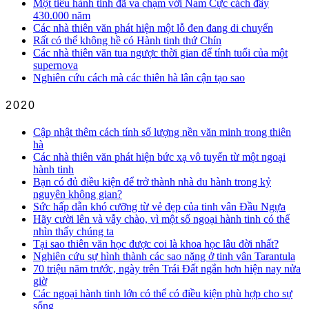
Một tiểu hành tinh đã va chạm với Nam Cực cách đây
430.000 năm
Các nhà thiên văn phát hiện một lỗ đen đang di chuyển
Rất có thể không hề có Hành tinh thứ Chín
Các nhà thiên văn tua ngược thời gian để tính tuổi của một
supernova
Nghiên cứu cách mà các thiên hà lân cận tạo sao
2020
Cập nhật thêm cách tính số lượng nền văn minh trong thiên
hà
Các nhà thiên văn phát hiện bức xạ vô tuyến từ một ngoại
hành tinh
Bạn có đủ điều kiện để trở thành nhà du hành trong kỷ
nguyên không gian?
Sức hấp dẫn khó cưỡng từ vẻ đẹp của tinh vân Đầu Ngựa
Hãy cười lên và vẫy chào, vì một số ngoại hành tinh có thể
nhìn thấy chúng ta
Tại sao thiên văn học được coi là khoa học lâu đời nhất?
Nghiên cứu sự hình thành các sao nặng ở tinh vân Tarantula
70 triệu năm trước, ngày trên Trái Đất ngắn hơn hiện nay nửa
giờ
Các ngoại hành tinh lớn có thể có điều kiện phù hợp cho sự
sống