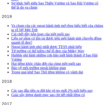
Sự khác biệt giữa Sao Thiên Vương và Sao Hải Vương có
thể là do va chạm
2019
Va chạm của các ngoại hành tinh mở rông hiểu biết của chúng
ta về Hệ Mặt Trời
Cái chết đầy hỗn loạn của một ngôi sao
Liệu sự sống có tồn tại được trên một hành tinh chuyển động
quanh lỗ đen?
Ngoại hành tinh nhỏ nhất được TESS phát hiện
Từ trường có thể kiềm chế lỗ đen của Milky Way
Hubble ghi hình những cơn bão mới hình thành ở Sao Hải
Vương
Hai tiếng khóc chào đời của cùng một ngôi sao
Bảo vệ môi trường ngoài không gian
Trong quá khứ Sao Thổ từng không có vành đai
2018
Các sao đầu tiên ra đời khi vũ trụ mới 2% tuổi hiện nay
Gaia xây dựng danh mục sao chi tiết nhất từng có
2017