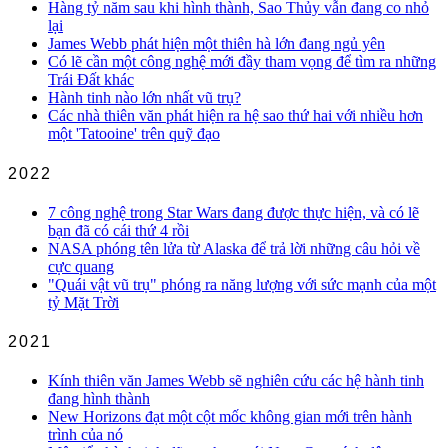
Hàng tỷ năm sau khi hình thành, Sao Thủy vẫn đang co nhỏ
lại
James Webb phát hiện một thiên hà lớn đang ngủ yên
Có lẽ cần một công nghệ mới đầy tham vọng để tìm ra những
Trái Đất khác
Hành tinh nào lớn nhất vũ trụ?
Các nhà thiên văn phát hiện ra hệ sao thứ hai với nhiều hơn
một 'Tatooine' trên quỹ đạo
2022
7 công nghệ trong Star Wars đang được thực hiện, và có lẽ
bạn đã có cái thứ 4 rồi
NASA phóng tên lửa từ Alaska để trả lời những câu hỏi về
cực quang
"Quái vật vũ trụ" phóng ra năng lượng với sức mạnh của một
tỷ Mặt Trời
2021
Kính thiên văn James Webb sẽ nghiên cứu các hệ hành tinh
đang hình thành
New Horizons đạt một cột mốc không gian mới trên hành
trình của nó