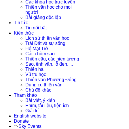
Các khóa học trực tuyến
Thiên văn học cho mọi
người
Bài giảng độc lập
Tin tức
Tin nổi bật
Kiến thức
Lịch sử thiên văn học
Trái Đất và sự sống
Hệ Mặt Trời
Các chòm sao
Thiên cầu, các hiện tượng
Sao, tinh vân, lỗ đen, ...
Thiên hà
Vũ trụ học
Thiên văn Phương Đông
Dụng cụ thiên văn
Chủ đề khác
Tham khảo
Bài viết, ý kiến
Phim, tài liệu, tiện ích
Giải trí
English website
Donate
">
Sky Events