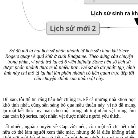
Sơ đồ mô tả hai lịch sử phân nhánh từ lịch sử chính khi Steve
Rogers quay về quá khứ ở cuối Endgame. Theo đúng câu chuyện
trong phim, vì phải trả lại cả 6 viên Infinity Stone nên số lịch sử
được phân nhánh thực tế là nhiều hơn. Để sơ đồ đỡ phức tạp, hình
ảnh này chỉ mô tả lại hai lần phân nhánh có liên quan trực tiếp tới
câu chuyện chính của nhân vật này.
Dù sao, tôi thì tin rằng hầu hết chúng ta, kể cả những nhà khoa học
khó tính nhất, cũng sẵn sàng bỏ qua mâu thuẫn này, vì nó đã mang
lại một kết thúc mỹ mãn cho một trong những nhân vật trung tâm
của toàn bộ series, một nhân vật được nhiều người yêu thích.
Tất nhiên, ngoài chuyện về Cap vừa nêu, còn một số chi tiết nhỏ
nữa có thể làm người xem thắc mắc, nhưng đó là điều không tránh
khỏi với một bộ phim có kết cấu nội dung phức tạp và quá nhiều