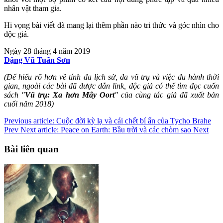
nhân vật tham gia.
Hi vọng bài viết đã mang lại thêm phần nào tri thức và góc nhìn cho
độc giả.
Ngày 28 tháng 4 năm 2019
Đặng Vũ Tuấn Sơn
(Để hiểu rõ hơn về tính đa lịch sử, đa vũ trụ và việc du hành thời
gian, ngoài các bài đã được dẫn link, độc giả có thể tìm đọc cuốn
sách "
Vũ trụ: Xa hơn Mây Oort
" của cùng tác giả đã xuất bản
cuối năm 2018)
Previous article: Cuộc đời kỳ lạ và cái chết bí ẩn của Tycho Brahe
Prev
Next article: Peace on Earth: Bầu trời và các chòm sao
Next
Bài liên quan