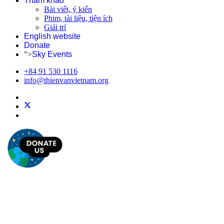
Tham khảo
Bài viết, ý kiến
Phim, tài liệu, tiện ích
Giải trí
English website
Donate
">
Sky Events
+84 91 530 1116
info@thienvanvietnam.org