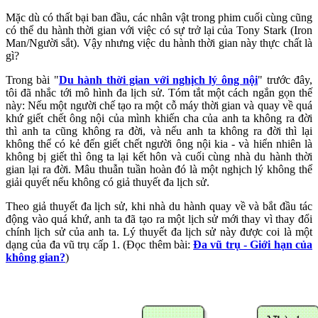
Mặc dù có thất bại ban đầu, các nhân vật trong phim cuối cùng cũng
có thể du hành thời gian với việc có sự trở lại của Tony Stark (Iron
Man/Người sắt). Vậy nhưng việc du hành thời gian này thực chất là
gì?
Trong bài "
Du hành thời gian với nghịch lý ông nội
" trước đây,
tôi đã nhắc tới mô hình đa lịch sử. Tóm tắt một cách ngắn gọn thế
này: Nếu một người chế tạo ra một cỗ máy thời gian và quay về quá
khứ giết chết ông nội của mình khiến cha của anh ta không ra đời
thì anh ta cũng không ra đời, và nếu anh ta không ra đời thì lại
không thể có kẻ đến giết chết người ông nội kia - và hiển nhiên là
không bị giết thì ông ta lại kết hôn và cuối cùng nhà du hành thời
gian lại ra đời. Mâu thuẫn tuần hoàn đó là một nghịch lý không thể
giải quyết nếu không có giả thuyết đa lịch sử.
Theo giả thuyết đa lịch sử, khi nhà du hành quay về và bắt đầu tác
động vào quá khứ, anh ta đã tạo ra một lịch sử mới thay vì thay đổi
chính lịch sử của anh ta. Lý thuyết đa lịch sử này được coi là một
dạng của đa vũ trụ cấp 1. (Đọc thêm bài:
Đa vũ trụ - Giới hạn của
không gian?
)