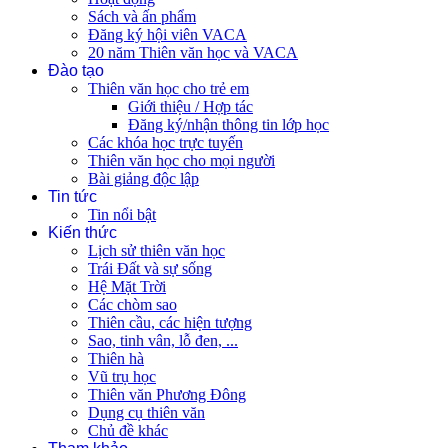
Sách và ấn phẩm
Đăng ký hội viên VACA
20 năm Thiên văn học và VACA
Đào tạo
Thiên văn học cho trẻ em
Giới thiệu / Hợp tác
Đăng ký/nhận thông tin lớp học
Các khóa học trực tuyến
Thiên văn học cho mọi người
Bài giảng độc lập
Tin tức
Tin nổi bật
Kiến thức
Lịch sử thiên văn học
Trái Đất và sự sống
Hệ Mặt Trời
Các chòm sao
Thiên cầu, các hiện tượng
Sao, tinh vân, lỗ đen, ...
Thiên hà
Vũ trụ học
Thiên văn Phương Đông
Dụng cụ thiên văn
Chủ đề khác