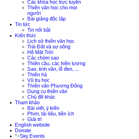
Các khóa học trực tuyến
Thiên văn học cho mọi
người
Bài giảng độc lập
Tin tức
Tin nổi bật
Kiến thức
Lịch sử thiên văn học
Trái Đất và sự sống
Hệ Mặt Trời
Các chòm sao
Thiên cầu, các hiện tượng
Sao, tinh vân, lỗ đen, ...
Thiên hà
Vũ trụ học
Thiên văn Phương Đông
Dụng cụ thiên văn
Chủ đề khác
Tham khảo
Bài viết, ý kiến
Phim, tài liệu, tiện ích
Giải trí
English website
Donate
">
Sky Events