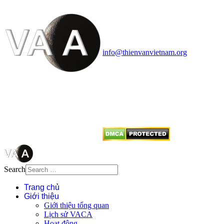
Vietnam Astronomy and
Cosmology Association (VACA)
Văn phòng: 90b Khương Đình,
quận Thanh Xuân, Hà Nội
Điện thoại: 091.530.1116; Email:
info@thienvanvietnam.org
Mọi bài viết tại đây thuộc bản
quyền của VACA, vui lòng ghi rõ
tên tác giả và nguồn trích
dẫn
Thienvanvietnam.org
khi quý
vị tái sử dụng bất cứ nội dung nào
từ website này.
Search
Trang chủ
Giới thiệu
Giới thiệu tổng quan
Lịch sử VACA
Hoạt động