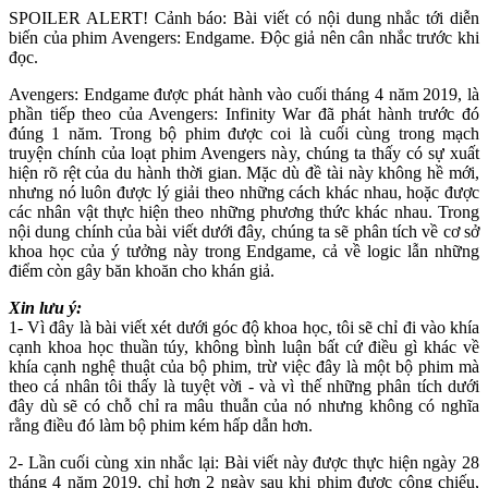
SPOILER ALERT! Cảnh báo: Bài viết có nội dung nhắc tới diễn
biến của phim Avengers: Endgame. Độc giả nên cân nhắc trước khi
đọc.
Avengers: Endgame được phát hành vào cuối tháng 4 năm 2019, là
phần tiếp theo của Avengers: Infinity War đã phát hành trước đó
đúng 1 năm. Trong bộ phim được coi là cuối cùng trong mạch
truyện chính của loạt phim Avengers này, chúng ta thấy có sự xuất
hiện rõ rệt của du hành thời gian. Mặc dù đề tài này không hề mới,
nhưng nó luôn được lý giải theo những cách khác nhau, hoặc được
các nhân vật thực hiện theo những phương thức khác nhau. Trong
nội dung chính của bài viết dưới đây, chúng ta sẽ phân tích về cơ sở
khoa học của ý tưởng này trong Endgame, cả về logic lẫn những
điểm còn gây băn khoăn cho khán giả.
Xin lưu ý:
1- Vì đây là bài viết xét dưới góc độ khoa học, tôi sẽ chỉ đi vào khía
cạnh khoa học thuần túy, không bình luận bất cứ điều gì khác về
khía cạnh nghệ thuật của bộ phim, trừ việc đây là một bộ phim mà
theo cá nhân tôi thấy là tuyệt vời - và vì thế những phân tích dưới
đây dù sẽ có chỗ chỉ ra mâu thuẫn của nó nhưng không có nghĩa
rằng điều đó làm bộ phim kém hấp dẫn hơn.
2- Lần cuối cùng xin nhắc lại: Bài viết này được thực hiện ngày 28
tháng 4 năm 2019, chỉ hơn 2 ngày sau khi phim được công chiếu,