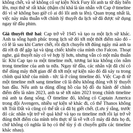
không chết, và sẽ không có sự kiện Nick Fury lôi anh ta từ đáy biển
lên, mọi thứ sẽ rất khác (thậm chí khá là tàn nhẫn với Cap ở timeline
đó vì sẽ không bao giờ có ai đó lôi anh ta lên). Quan trọng nhất là,
việc này mâu thuẫn với chính lý thuyết đa lịch sử đã được sử dụng
ngay từ đầu phim.
Giả thuyết thứ hai
: Cap trở về 1945 và tạo ra một lịch sử khác.
Anh ta sống hạnh phúc trong lịch sử đó tới một thời điểm nào đó -
có lẽ là sau khi Carter chết, rồi dịch chuyển tới đúng ngày mà anh ta
đã rời đi để gặp lại và tặng chiếc khiên của mình cho Falcon. Thoạt
nghe, giả thuyết này có vẻ hợp lý hơn, nhưng vẫn có một mâu thuẫn
là: Khi Cap tạo ra một timeline mới, tương lai kia không còn nằm
trong timeline của anh ta nữa. Ngay từ đầu, các nhân vật đã chỉ có
thể dùng máy thời gian để đi tới một sự kiện nào đó đã xảy ra trong
chính quá khứ của mình - tức là ở cùng timeline đó. Việc Cap đi từ
một timeline mới sang timeline cũ là điều không đúng với lý thuyết
ban đầu. Nếu anh ta dùng đồng hồ của bộ đồ du hành để chỉnh
điểm đến là năm 2023, anh ta sẽ tới năm 2023 trong chính timeline
mà anh ta đang sống. Ở timeline đó, không có Captain America
trong đội Avengers, nhiều sự kiện sẽ khác đi, có thể Thanos không
tới Trái Đất và cũng có thể tất cả đã bị giết chết. (Lưu ý rằng, trước
đó các nhân vật trở về quá khứ và tạo ra timeline mới rồi lại trở về
đúng thời điểm của mình trên thực tế là về với cỗ máy đã đưa họ đi,
chứ không có nghĩa là họ có thể tùy ý di chuyển giữa các timeline
khác nhau).