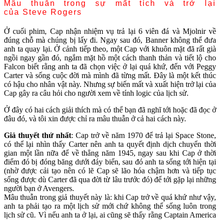
Mâu thuẫn trong sự mất tích và trở lại
của Steve Rogers
Ở cuối phim, Cap nhận nhiệm vụ trả lại 6 viên đá và Mjolnir về
đúng chỗ mà chúng bị lấy đi. Ngay sau đó, Banner không thể đưa
anh ta quay lại. Ở cảnh tiếp theo, một Cap với khuôn mặt đã rất già
ngồi ngay gần đó, ngắm mặt hồ một cách thanh thản và tiết lộ cho
Falcon biết rằng anh ta đã chọn việc ở lại quá khứ, đến với Peggy
Carter và sống cuộc đời mà mình đã từng mất. Đây là một kết thúc
có hậu cho nhân vật này. Nhưng sự biến mất và xuất hiện trở lại của
Cap gây ra câu hỏi cho người xem về tính logic của lịch sử.
Ở đây có hai cách giải thích mà có thể bạn đã nghĩ tới hoặc đã đọc ở
đâu đó, và tôi xin được chỉ ra mâu thuẫn ở cả hai cách này.
Giả thuyết thứ nhất
: Cap trở về năm 1970 để trả lại Space Stone,
có thể lại nhìn thấy Carter nên anh ta quyết định dịch chuyển thời
gian một lần nữa để về thẳng năm 1945, ngay sau khi Cap ở thời
điểm đó bị đóng băng dưới đáy biển, sau đó anh ta sống tới hiện tại
(nhờ được cải tạo nên có lẽ Cap sẽ lão hóa chậm hơn và tiếp tục
sống được dù Carter đã qua đời từ lâu trước đó) để tới gặp lại những
người bạn ở Avengers.
Mâu thuẫn trong giả thuyết này là: khi Cap trở về quá khứ như vậy,
anh ta phải tạo ra một lịch sử mới chứ không thể sống luôn trong
lịch sử cũ. Vì nếu anh ta ở lại, ai cũng sẽ thấy rằng Captain America