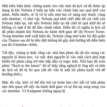
Một biểu hiện khác chứng minh cho việc tính đa lịch sử đã được áp
dụng là khi Nebula ở hiện tại bắn vào chính bản sao quá khứ của
mình. Hiển nhiên, sẽ là vô lý nếu như hai cô nàng này thuộc cùng
một timeline, vì như vậy Nebula quá khứ chết dẫn tới cái chết của
Nebula hiện tại, mà nếu Nebula hiện tại đã chết từ quá khứ thì sẽ
không có mặt ở đó để bắn chính mình. Điều đó có nghĩa là lịch sử
đã phân nhánh khi Nebula du hành thời gian để lấy Power Stone.
Trong timeline mới xuất hiện đó, Nebula cũng như toàn bộ đội quân
của Thanos sau đó bị tiêu diệt không hề gây ảnh hưởng tới diễn biến
sau đó ở timeline chính.
Tới đây, chúng ta thấy rằng các nhà làm phim đã rất tôn trọng các
nguyên lý khoa học, và việc đưa nguyên lý vào một cách phù hợp
khiến bộ phim càng trở nên hấp dẫn và logic hơn. Nếu bạn đã xem
phim "Back to the future" thì sẽ thấy rằng nghịch lý ông nội và tính
đa lịch sử đã bị bỏ qua (dù đó vẫn là một bộ phim tuyệt vời để
thưởng thức).
Mặc dù vậy, khó có thể đòi hỏi sự hoàn hảo cho bất cứ một phim
nào liên quan tới việc du hành thời gian và sự tồn tại song song của
các timeline. Và Endgame không ngoại lệ.