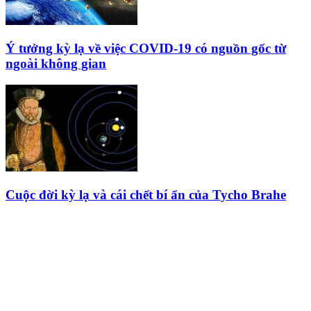
Ý tưởng kỳ lạ về việc COVID-19 có nguồn gốc từ
ngoài không gian
Cuộc đời kỳ lạ và cái chết bí ẩn của Tycho Brahe
HỘI THIÊN
VĂN VÀ VŨ TRỤ
HỌC VIỆT NAM