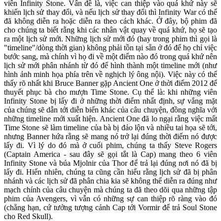
viên Infinity Stone. Vấn đề là, việc can thiệp vào quá khứ này sẽ
khiến lịch sử thay đổi, và nếu lịch sử thay đổi thì Infinity War có thể
đã không diễn ra hoặc diễn ra theo cách khác. Ở đây, bộ phim đã
cho chúng ta biết rằng khi các nhân vật quay về quá khứ, họ sẽ tạo
ra một lịch sử mới. Những lịch sử mới đó (hay trong phim thì gọi là
"timeline"/dòng thời gian) không phải tồn tại sẵn ở đó để họ chỉ việc
bước sang, mà chính vì họ đi về một điểm nào đó trong quá khứ nên
lịch sử mới phân nhánh từ đó để hình thành một timeline mới (như
hình ảnh minh họa phía trên về nghịch lý ông nội). Việc này có thể
thấy rõ nhất khi Bruce Banner gặp Ancient One ở thời điểm 2012 để
thuyết phục bà cho mượn Time Stone. Cụ thể là: khi những viên
Infinity Stone bị lấy đi ở những thời điểm nhất định, sự vắng mặt
của chúng sẽ dẫn tới diễn biến khác của câu chuyện, đồng nghĩa với
những timeline mới xuất hiện. Ancient One đã lo ngại rằng việc mất
Time Stone sẽ làm timeline của bà bị đảo lộn và nhiều tai họa sẽ tới,
nhưng Banner hứa rằng sẽ mang nó trở lại đúng thời điểm nó được
lấy đi. Vì lý do đó mà ở cuối phim, chúng ta thấy Steve Rogers
(Captain America - sau đây sẽ gọi tắt là Cap) mang theo 6 viên
Infinity Stone và búa Mjolnir của Thor để trả lại đúng nơi nó đã bị
lấy đi. Hiển nhiên, chúng ta cũng cần hiểu rằng lịch sử đã bị phân
nhánh và các lịch sử đã phân chia kia sẽ không thể diễn ra đúng như
mạch chính của câu chuyện mà chúng ta đã theo dõi qua những tập
phim của Avengers, vì vẫn có những sự can thiệp rõ ràng vào đó
(chẳng hạn, cứ tưởng tượng cảnh Cap tới Vormir để trả Soul Stone
cho Red Skull).