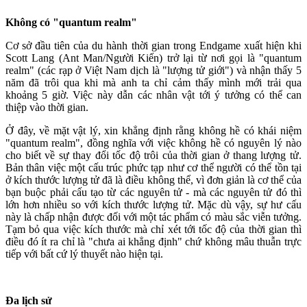
Không có "quantum realm"
Cơ sở đầu tiên của du hành thời gian trong Endgame xuất hiện khi
Scott Lang (Ant Man/Người Kiến) trở lại từ nơi gọi là "quantum
realm" (các rạp ở Việt Nam dịch là "lượng tử giới") và nhận thấy 5
năm đã trôi qua khi mà anh ta chỉ cảm thấy mình mới trải qua
khoảng 5 giờ. Việc này dẫn các nhân vật tới ý tưởng có thể can
thiệp vào thời gian.
Ở đây, về mặt vật lý, xin khẳng định rằng không hề có khái niệm
"quantum realm", đồng nghĩa với việc không hề có nguyên lý nào
cho biết về sự thay đổi tốc độ trôi của thời gian ở thang lượng tử.
Bản thân việc một cấu trúc phức tạp như cơ thể người có thể tồn tại
ở kích thước lượng tử đã là điều không thể, vì đơn giản là cơ thể của
bạn buộc phải cấu tạo từ các nguyên tử - mà các nguyên tử đó thì
lớn hơn nhiều so với kích thước lượng tử. Mặc dù vậy, sự hư cấu
này là chấp nhận được đối với một tác phẩm có màu sắc viễn tưởng.
Tạm bỏ qua việc kích thước mà chỉ xét tới tốc độ của thời gian thì
điều đó ít ra chỉ là "chưa ai khẳng định" chứ không mâu thuẫn trực
tiếp với bất cứ lý thuyết nào hiện tại.
Đa lịch sử