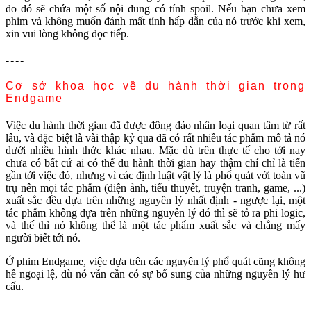
do đó sẽ chứa một số nội dung có tính spoil. Nếu bạn chưa xem
phim và không muốn đánh mất tính hấp dẫn của nó trước khi xem,
xin vui lòng không đọc tiếp.
----
Cơ sở khoa học về du hành thời gian trong
Endgame
Việc du hành thời gian đã được đông đảo nhân loại quan tâm từ rất
lâu, và đặc biệt là vài thập kỷ qua đã có rất nhiều tác phẩm mô tả nó
dưới nhiều hình thức khác nhau. Mặc dù trên thực tế cho tới nay
chưa có bất cứ ai có thể du hành thời gian hay thậm chí chỉ là tiến
gần tới việc đó, nhưng vì các định luật vật lý là phổ quát với toàn vũ
trụ nên mọi tác phẩm (điện ảnh, tiểu thuyết, truyện tranh, game, ...)
xuất sắc đều dựa trên những nguyên lý nhất định - ngược lại, một
tác phẩm không dựa trên những nguyên lý đó thì sẽ tỏ ra phi logic,
và thế thì nó không thể là một tác phẩm xuất sắc và chẳng mấy
người biết tới nó.
Ở phim Endgame, việc dựa trên các nguyên lý phổ quát cũng không
hề ngoại lệ, dù nó vẫn cần có sự bổ sung của những nguyên lý hư
cấu.