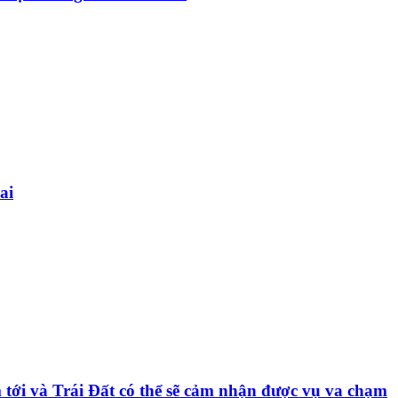
ai
 tới và Trái Đất có thể sẽ cảm nhận được vụ va chạm