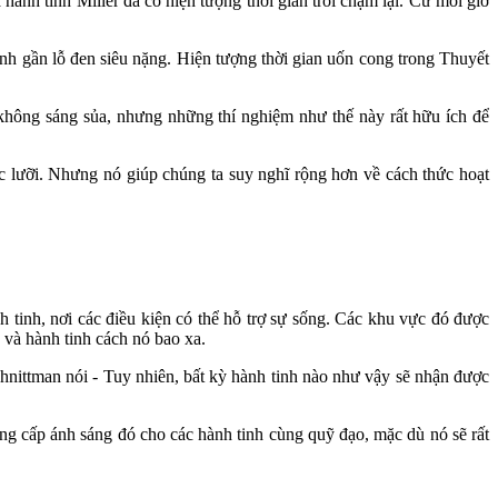
hành tinh Miller đã có hiện tượng thời gian trôi chậm lại. Cứ mỗi giờ
inh gần lỗ đen siêu nặng. Hiện tượng thời gian uốn cong trong Thuyết
 không sáng sủa, nhưng những thí nghiệm như thế này rất hữu ích để
c lưỡi. Nhưng nó giúp chúng ta suy nghĩ rộng hơn về cách thức hoạt
 tinh, nơi các điều kiện có thể hỗ trợ sự sống. Các khu vực đó được
 và hành tinh cách nó bao xa.
chnittman nói - Tuy nhiên, bất kỳ hành tinh nào như vậy sẽ nhận được
cung cấp ánh sáng đó cho các hành tinh cùng quỹ đạo, mặc dù nó sẽ rất