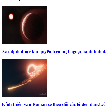
Xác định được khí quyển trên một ngoại hành tinh 
Kính thiên văn Roman sẽ theo dõi các lỗ đen đang xé 