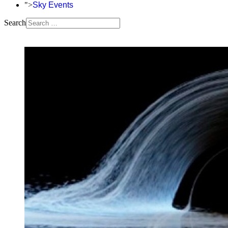
">
Sky Events
Search