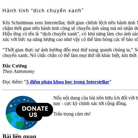
Hành tinh “dịch chuyển xanh”
Khi Schnittman xem Interstellar, thời gian chênh lệch trên hành ti
chậm thời gian trên hành tinh cũng sẽ chuyển ánh sáng mà nó nhận 
Hiệu ứng có tên là “dịch chuyển xanh”, có khả năng làm cho ánh sán
xúc với bức xạ năng lượng cao như vậy có thể làm hỏng các tế bào sốn
“Thời gian thực sự ảnh hưởng đến mọi thứ xung quanh chúng ta,” Schn
chuyển xanh. Nó chắc chắn có thể làm mọi thứ rất khác biệt, khi thời
Đắc Cường
Theo Astronomy
Đọc thêm: "
5 điểm phản khoa học trong Interstellar
"
Nếu nội dung của bài trên hữu ích đối với b
nay - cực kỳ chính xác tới cộng đồng.
Trân trọng cám ơn!
Bài liên quan