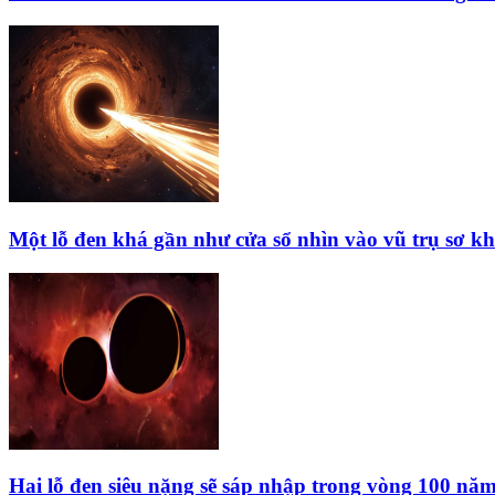
Một lỗ đen khá gần như cửa sổ nhìn vào vũ trụ sơ kh
Hai lỗ đen siêu nặng sẽ sáp nhập trong vòng 100 năm