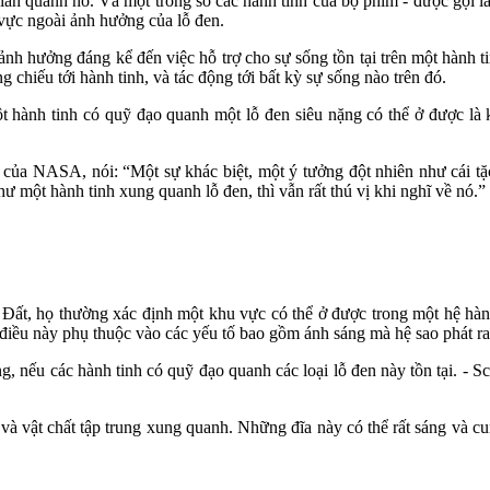
an quanh nó. Và một trong số các hành tinh của bộ phim - được gọi là 
u vực ngoài ảnh hưởng của lỗ đen.
 ảnh hưởng đáng kể đến việc hỗ trợ cho sự sống tồn tại trên một hành t
chiếu tới hành tinh, và tác động tới bất kỳ sự sống nào trên đó.
t hành tinh có quỹ đạo quanh một lỗ đen siêu nặng có thể ở được là
d của NASA, nói: “Một sự khác biệt, một ý tưởng đột nhiên như cái tặ
ư một hành tinh xung quanh lỗ đen, thì vẫn rất thú vị khi nghĩ về nó.”
 Đất, họ thường xác định một khu vực có thể ở được trong một hệ hành
, điều này phụ thuộc vào các yếu tố bao gồm ánh sáng mà hệ sao phát ra
, nếu các hành tinh có quỹ đạo quanh các loại lỗ đen này tồn tại. - S
g và vật chất tập trung xung quanh. Những đĩa này có thể rất sáng và 