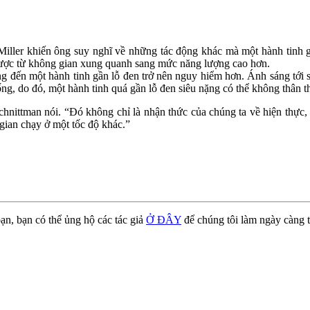
nh Miller khiến ông suy nghĩ về những tác động khác mà một hành tinh 
được từ không gian xung quanh sang mức năng lượng cao hơn.
g đến một hành tinh gần lỗ đen trở nên nguy hiểm hơn. Ánh sáng tới s
g, do đó, một hành tinh quá gần lỗ đen siêu nặng có thể không thân th
ittman nói. “Đó không chỉ là nhận thức của chúng ta về hiện thực, nế
 gian chạy ở một tốc độ khác.”
ạn, bạn có thể ủng hộ các tác giả
Ở ĐÂY
để chúng tôi làm ngày càng t