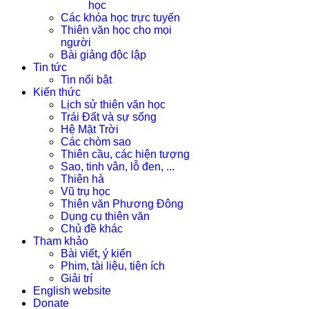
học
Các khóa học trực tuyến
Thiên văn học cho mọi
người
Bài giảng độc lập
Tin tức
Tin nổi bật
Kiến thức
Lịch sử thiên văn học
Trái Đất và sự sống
Hệ Mặt Trời
Các chòm sao
Thiên cầu, các hiện tượng
Sao, tinh vân, lỗ đen, ...
Thiên hà
Vũ trụ học
Thiên văn Phương Đông
Dụng cụ thiên văn
Chủ đề khác
Tham khảo
Bài viết, ý kiến
Phim, tài liệu, tiện ích
Giải trí
English website
Donate