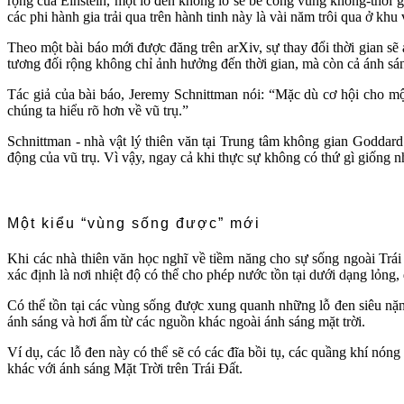
rộng của Einstein, một lỗ đen khổng lồ sẽ bẻ cong vùng không-thời gi
các phi hành gia trải qua trên hành tinh này là vài năm trôi qua ở kh
Theo một bài báo mới được đăng trên arXiv, sự thay đổi thời gian sẽ
tương đối rộng không chỉ ảnh hưởng đến thời gian, mà còn cả ánh sáng 
Tác giả của bài báo, Jeremy Schnittman nói: “Mặc dù cơ hội cho mộ
chúng ta hiểu rõ hơn về vũ trụ.”
Schnittman - nhà vật lý thiên văn tại Trung tâm không gian Goddar
động của vũ trụ. Vì vậy, ngay cả khi thực sự không có thứ gì giống nh
Một kiểu “vùng sống được” mới
Khi các nhà thiên văn học nghĩ về tiềm năng cho sự sống ngoài Trái
xác định là nơi nhiệt độ có thể cho phép nước tồn tại dưới dạng lỏng
Có thể tồn tại các vùng sống được xung quanh những lỗ đen siêu nặng
ánh sáng và hơi ấm từ các nguồn khác ngoài ánh sáng mặt trời.
Ví dụ, các lỗ đen này có thể sẽ có các đĩa bồi tụ, các quầng khí nón
khác với ánh sáng Mặt Trời trên Trái Đất.