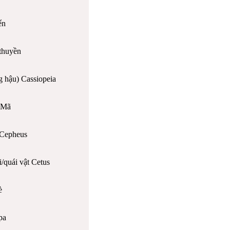
ển
thuyền
g hậu) Cassiopeia
 Mã
 Cepheus
/quái vật Cetus
è
pa