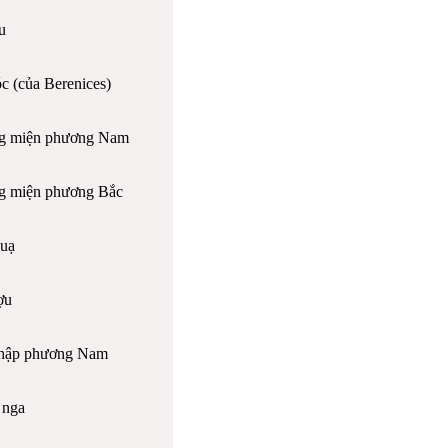
u
c (của Berenices)
g miện phương Nam
 miện phương Bắc
uạ
ợu
hập phương Nam
 nga