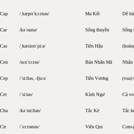
Cap
/ˌkæprᵻˈkɔːrnəs/
Ma Kết
Dê bi
Car
/kəˈraɪnə/
Sống thuyền
Sống 
Cas
/ˌkæsioʊˈpiːə/
Tiên Hậu
(hoàn
Cen
/sɛnˈtɔːrəs/
Bán Nhân Mã
Nhân
Cep
/ˈsiːfiəs, -fjuːs/
Tiên Vương
(vua)
Cet
/ˈsiːtəs/
Kình Ngư
Cá voi
Cha
/kəˈmiːliən/
Tắc Kè
Tắc k
Cir
/ˈsɜːrsᵻnəs/
Viên Qui
Com-