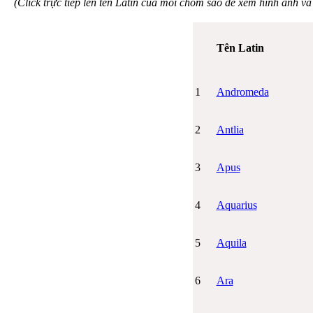
(Click trực tiếp lên tên Latin của mỗi chòm sao để xem hình ảnh và
Tên Latin
1
Andromeda
2
Antlia
3
Apus
4
Aquarius
5
Aquila
6
Ara