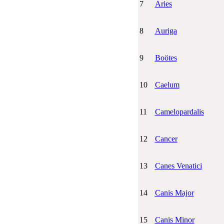
7
Aries
8
Auriga
9
Boötes
10
Caelum
11
Camelopardalis
12
Cancer
13
Canes Venatici
14
Canis Major
15
Canis Minor