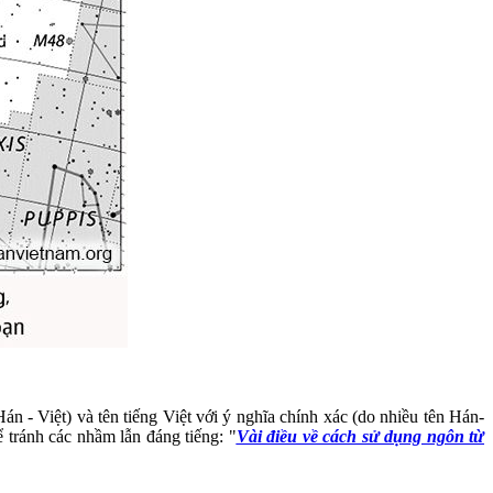
n - Việt) và tên tiếng Việt với ý nghĩa chính xác (do nhiều tên Hán-
 tránh các nhầm lẫn đáng tiếng: "
Vài điều về cách sử dụng ngôn từ