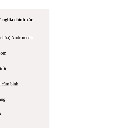
 nghĩa chính xác
 chúa) Andromeda
bơm
trời
 cầm bình
ang
ế