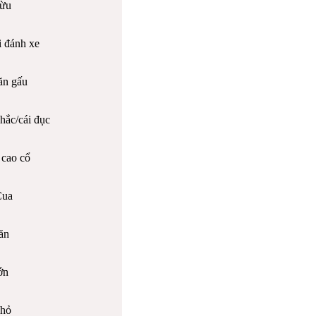
ừu
 đánh xe
ăn gấu
hắc/cái đục
cao cổ
Cua
ăn
ớn
hỏ