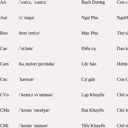
Ari
/ˈɛəriːz, ˈɛərɪiːz/
Bạch Dương
Con c
Aur
/ɔːˈraɪɡə/
Ngự Phu
Người
Boo
/boʊˈoʊtiːz/
Mục Phu
Thợ s
Cae
/ˈsiːləm/
Điêu cụ
Dao k
Cam
/kəˌmɛloʊˈpɑːrdəlᵻs/
Lộc báo
Hươu 
Cnc
ˈkænsər/
Cự giải
Con 
CVn
/ˈkeɪniːz vᵻˈnætᵻsaɪ/
Lạp Khuyển
Chó s
CMa
/ˈkeɪnᵻs ˈmeɪdʒər/
Đại Khuyển
Chó l
CMi
/ˈkeɪnᵻs ˈmaɪnər/
Tiểu Khuyển
Chó n