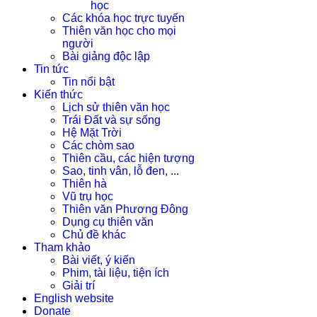
học
Các khóa học trực tuyến
Thiên văn học cho mọi
người
Bài giảng độc lập
Tin tức
Tin nổi bật
Kiến thức
Lịch sử thiên văn học
Trái Đất và sự sống
Hệ Mặt Trời
Các chòm sao
Thiên cầu, các hiện tượng
Sao, tinh vân, lỗ đen, ...
Thiên hà
Vũ trụ học
Thiên văn Phương Đông
Dụng cụ thiên văn
Chủ đề khác
Tham khảo
Bài viết, ý kiến
Phim, tài liệu, tiện ích
Giải trí
English website
Donate