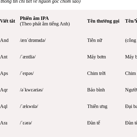
 thông tin chi tiết về nguồn gốc chòm sao)
Phiên âm IPA
Viết tắt
Tên thường gọi
Tên/Ý
(Theo phát âm tiếng Anh)
And
/ænˈdrɒmᵻdə/
Tiên nữ
(công
Ant
/ˈæntliə/
Máy bơm
Máy 
Aps
/ˈeɪpəs/
Chim trời
Chim 
Aqr
/əˈkwɛəriəs/
Bảo bình
Người
Aql
/ˈækwᵻlə/
Thiên ưng
Đại b
Ara
/ˈɛərə/
Đàn tế
Đàn t