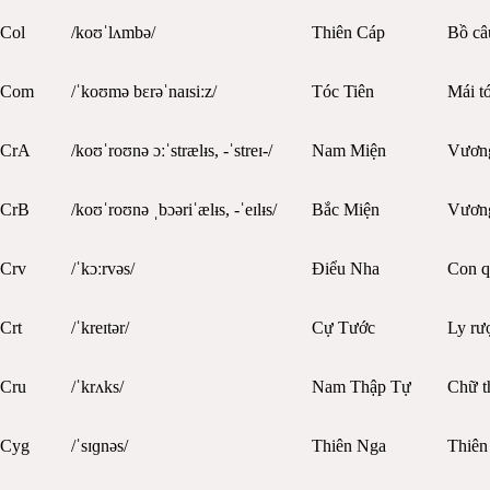
Col
/koʊˈlʌmbə/
Thiên Cáp
Bồ câ
Com
/ˈkoʊmə bɛrəˈnaɪsiːz/
Tóc Tiên
Mái tó
CrA
/koʊˈroʊnə ɔːˈstrælᵻs, -ˈstreɪ-/
Nam Miện
Vươn
CrB
/koʊˈroʊnə ˌbɔəriˈælᵻs, -ˈeɪlᵻs/
Bắc Miện
Vương
Crv
/ˈkɔːrvəs/
Điểu Nha
Con q
Crt
/ˈkreɪtər/
Cự Tước
Ly rư
Cru
/ˈkrʌks/
Nam Thập Tự
Chữ t
Cyg
/ˈsɪɡnəs/
Thiên Nga
Thiên