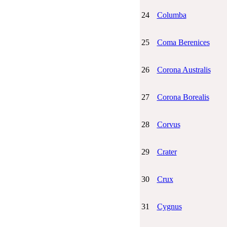
24
Columba
25
Coma Berenices
26
Corona Australis
27
Corona Borealis
28
Corvus
29
Crater
30
Crux
31
Cygnus