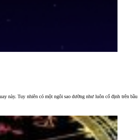
quay này. Tuy nhiên có một ngôi sao dường như luôn cố định trên bầu