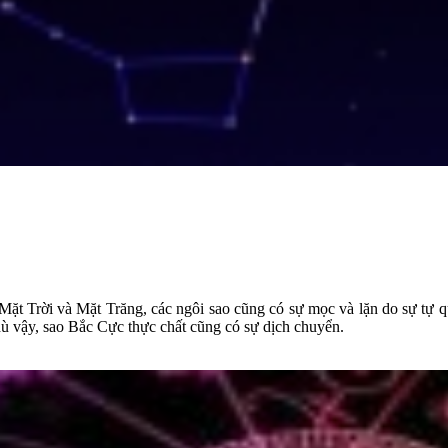
Mặt Trời và Mặt Trăng, các ngôi sao cũng có sự mọc và lặn do sự tự 
 dù vậy, sao Bắc Cực thực chất cũng có sự dịch chuyển.