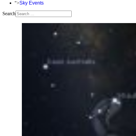
">
Sky Events
Search