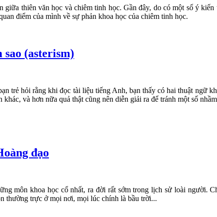
ản giữa thiên văn học và chiêm tinh học. Gần đây, do có một số ý kiến 
vệ quan điểm của mình về sự phản khoa học của chiêm tinh học.
 sao (asterism)
n trẻ hỏi rằng khi đọc tài liệu tiếng Anh, bạn thấy có hai thuật ngữ khó
 khác, và hơn nữa quả thật cũng nên diễn giải ra để tránh một số nhầm
Hoàng đạo
ng môn khoa học cổ nhất, ra đời rất sớm trong lịch sử loài người. Ch
 thường trực ở mọi nơi, mọi lúc chính là bầu trời...