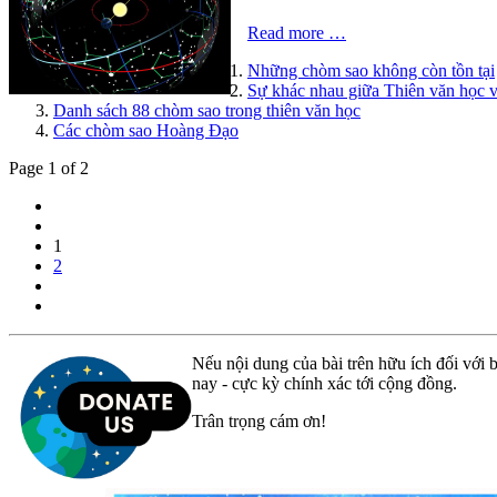
Read more …
Những chòm sao không còn tồn tại
Sự khác nhau giữa Thiên văn học v
Danh sách 88 chòm sao trong thiên văn học
Các chòm sao Hoàng Đạo
Page 1 of 2
1
2
Nếu nội dung của bài trên hữu ích đối với b
nay - cực kỳ chính xác tới cộng đồng.
Trân trọng cám ơn!