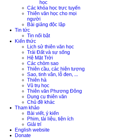
học
Các khóa học trực tuyến
Thiên văn học cho mọi
người
Bài giảng độc lập
Tin tức
Tin nổi bật
Kiến thức
Lịch sử thiên văn học
Trái Đất và sự sống
Hệ Mặt Trời
Các chòm sao
Thiên cầu, các hiện tượng
Sao, tinh vân, lỗ đen, ...
Thiên hà
Vũ trụ học
Thiên văn Phương Đông
Dụng cụ thiên văn
Chủ đề khác
Tham khảo
Bài viết, ý kiến
Phim, tài liệu, tiện ích
Giải trí
English website
Donate