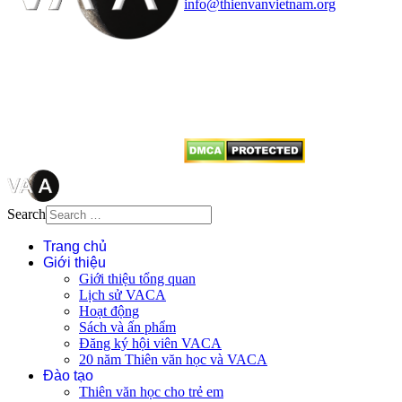
info@thienvanvietnam.org
Mọi bài viết tại đây thuộc bản
quyền của VACA, vui lòng ghi rõ
tên tác giả và nguồn trích
dẫn
Thienvanvietnam.org
khi quý
vị tái sử dụng bất cứ nội dung nào
từ website này.
Search
Trang chủ
Giới thiệu
Giới thiệu tổng quan
Lịch sử VACA
Hoạt động
Sách và ấn phẩm
Đăng ký hội viên VACA
20 năm Thiên văn học và VACA
Đào tạo
Thiên văn học cho trẻ em