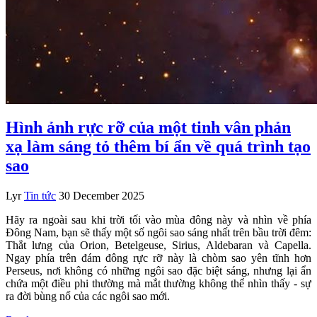
Hình ảnh rực rỡ của một tinh vân phản
xạ làm sáng tỏ thêm bí ẩn về quá trình tạo
sao
Lyr
Tin tức
30 December 2025
Hãy ra ngoài sau khi trời tối vào mùa đông này và nhìn về phía
Đông Nam, bạn sẽ thấy một số ngôi sao sáng nhất trên bầu trời đêm:
Thắt lưng của Orion, Betelgeuse, Sirius, Aldebaran và Capella.
Ngay phía trên đám đông rực rỡ này là chòm sao yên tĩnh hơn
Perseus, nơi không có những ngôi sao đặc biệt sáng, nhưng lại ẩn
chứa một điều phi thường mà mắt thường không thể nhìn thấy - sự
ra đời bùng nổ của các ngôi sao mới.