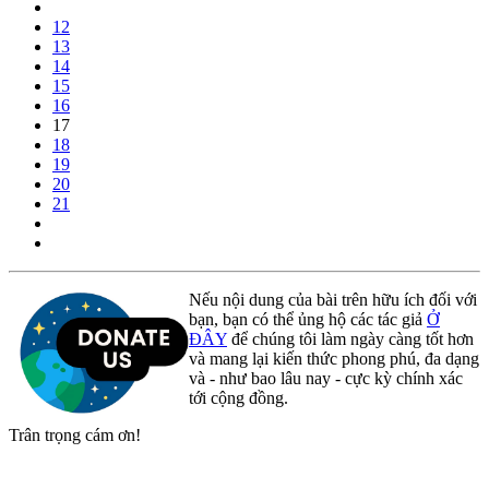
12
13
14
15
16
17
18
19
20
21
Nếu nội dung của bài trên hữu ích đối với
bạn, bạn có thể ủng hộ các tác giả
Ở
ĐÂY
để chúng tôi làm ngày càng tốt hơn
và mang lại kiến thức phong phú, đa dạng
và - như bao lâu nay - cực kỳ chính xác
tới cộng đồng.
Trân trọng cám ơn!