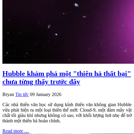
Hubble khám phá một "thiên hà thất bại"
chưa từng thấy trước đây
Bryan
Tin tức
09 January 2026
Các nhà thiên văn học sử dụng kính thiên văn không gian Hubble
vừa phát hiện ra một loại thiên thể mới: Cloud-9, một đám mây vật
chất tối giàu khí nhưng không có sao, với khối lượng hơi nhẹ để trở
thành một thiên hà hoàn chỉnh.
Read more …