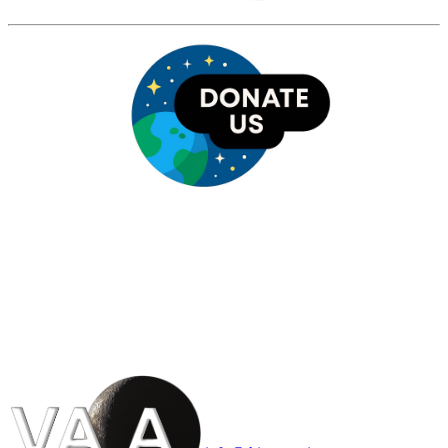
HỘI THIÊN
VĂN VÀ VŨ TRỤ
HỌC VIỆT NAM
Vietnam Astronomy and
Cosmology Association (VACA)
Văn phòng: 90b Khương Đình,
quận Thanh Xuân, Hà Nội
Điện thoại: 091.530.1116; Email: