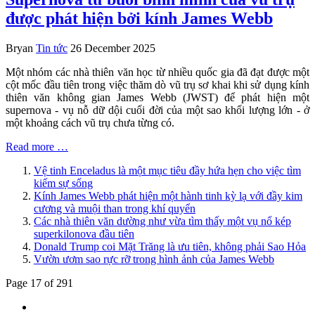
được phát hiện bởi kính James Webb
Bryan
Tin tức
26 December 2025
Một nhóm các nhà thiên văn học từ nhiều quốc gia đã đạt được một
cột mốc đầu tiên trong việc thăm dò vũ trụ sơ khai khi sử dụng kính
thiên văn không gian James Webb (JWST) để phát hiện một
supernova - vụ nỗ dữ dội cuối đời của một sao khối lượng lớn - ở
một khoảng cách vũ trụ chưa từng có.
Read more …
Vệ tinh Enceladus là một mục tiêu đầy hứa hẹn cho việc tìm
kiếm sự sống
Kính James Webb phát hiện một hành tinh kỳ lạ với đầy kim
cương và muội than trong khí quyển
Các nhà thiên văn dường như vừa tìm thấy một vụ nổ kép
superkilonova đầu tiên
Donald Trump coi Mặt Trăng là ưu tiên, không phải Sao Hỏa
Vườn ươm sao rực rỡ trong hình ảnh của James Webb
Page 17 of 291