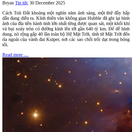
Bryan
Tin tức
30 December 2025
Cách Trái Đất khoảng một nghìn năm ánh sáng, một thứ đầy hấp
dẫn đang diễn ra. Kính thiên văn không gian Hubble đã ghi lại hình
ảnh của đĩa tiền hành tinh lớn nhất từng được quan sát, một khối khí
và bụi xoáy tròn có đường kính lên tới gần 640 tỷ km. Để dễ hình
dung, nó rộng gấp 40 lần toàn bộ Hệ Mặt Trời, tính từ Mặt Trời đến
rìa ngoài của vành đai Kuiper, nơi các sao chổi trôi dạt trong bóng
tối.
Read more …