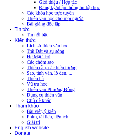
Giới thiệu / Hợp tác
Đăng ký/nhận thông tin lớp học
Các khóa học trực tuyến
Thiên văn học cho mọi người
Bài giảng độc lập
Tin tức
Tin nổi bật
Kiến thức
Lịch sử thiên văn học
Trái Đất và sự sống
Hệ Mặt Trời
Các chòm sao
Thiên cầu, các hiện tượng
Sao, tinh vân, lỗ đen, ...
Thiên hà
Vũ trụ học
Thiên văn Phương Đông
Dụng cụ thiên văn
Chủ đề khác
Tham khảo
Bài viết, ý kiến
Phim, tài liệu, tiện ích
Giải trí
English website
Donate