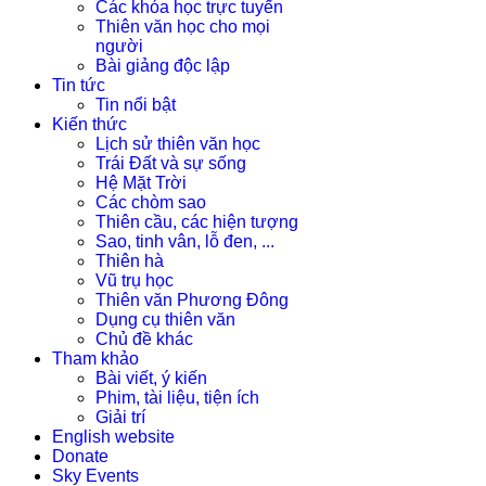
Các khóa học trực tuyến
Thiên văn học cho mọi
người
Bài giảng độc lập
Tin tức
Tin nổi bật
Kiến thức
Lịch sử thiên văn học
Trái Đất và sự sống
Hệ Mặt Trời
Các chòm sao
Thiên cầu, các hiện tượng
Sao, tinh vân, lỗ đen, ...
Thiên hà
Vũ trụ học
Thiên văn Phương Đông
Dụng cụ thiên văn
Chủ đề khác
Tham khảo
Bài viết, ý kiến
Phim, tài liệu, tiện ích
Giải trí
English website
Donate
Sky Events