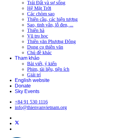
Trái Đất và sự sống
Hệ Mặt Trời
Các chòm sao
Thiên cầu, các hiện tượng
Sao, tinh vân, lỗ đen, ...
Thiên hà
Vũ trụ học
Thiên văn Phương Đông
Dụng cụ thiên văn
Chủ đề khác
Tham khảo
Bài viết, ý kiến
Phim, tài liệu, tiện ích
Giải trí
English website
Donate
Sky Events
+84 91 530 1116
info@thienvanvietnam.org