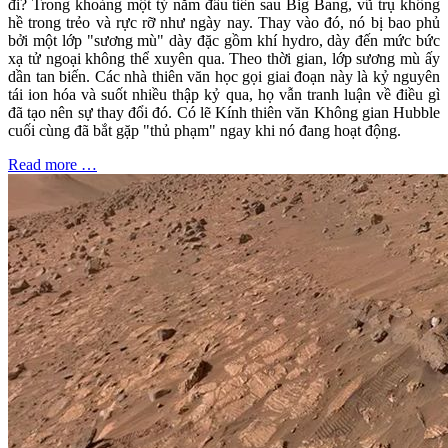
đi? Trong khoảng một tỷ năm đầu tiên sau Big Bang, vũ trụ không
hề trong trẻo và rực rỡ như ngày nay. Thay vào đó, nó bị bao phủ
bởi một lớp "sương mù" dày đặc gồm khí hydro, dày đến mức bức
xạ tử ngoại không thể xuyên qua. Theo thời gian, lớp sương mù ấy
dần tan biến. Các nhà thiên văn học gọi giai đoạn này là kỷ nguyên
tái ion hóa và suốt nhiều thập kỷ qua, họ vẫn tranh luận về điều gì
đã tạo nên sự thay đổi đó. Có lẽ Kính thiên văn Không gian Hubble
cuối cùng đã bắt gặp "thủ phạm" ngay khi nó đang hoạt động.
Read more …