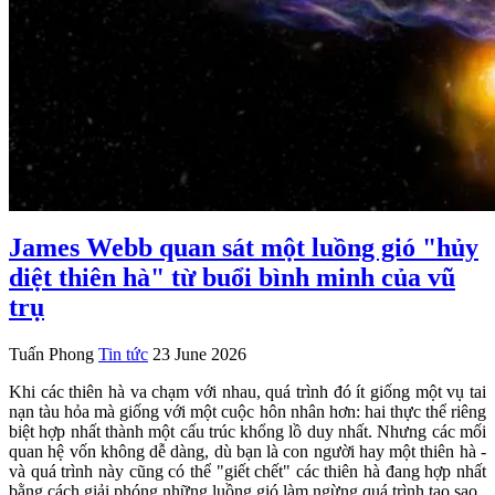
James Webb quan sát một luồng gió "hủy
diệt thiên hà" từ buổi bình minh của vũ
trụ
Tuấn Phong
Tin tức
23 June 2026
Khi các thiên hà va chạm với nhau, quá trình đó ít giống một vụ tai
nạn tàu hỏa mà giống với một cuộc hôn nhân hơn: hai thực thể riêng
biệt hợp nhất thành một cấu trúc khổng lồ duy nhất. Nhưng các mối
quan hệ vốn không dễ dàng, dù bạn là con người hay một thiên hà -
và quá trình này cũng có thể "giết chết" các thiên hà đang hợp nhất
bằng cách giải phóng những luồng gió làm ngừng quá trình tạo sao.