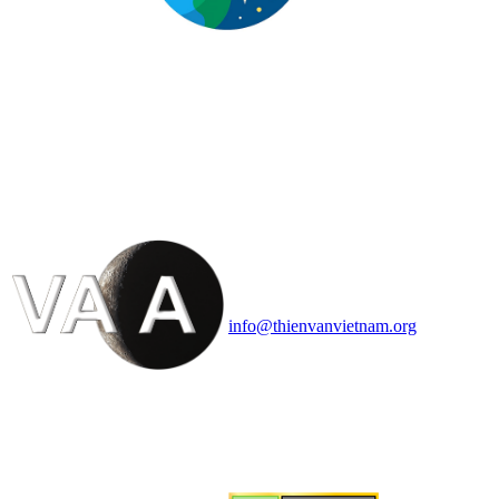
HỘI THIÊN
VĂN VÀ VŨ TRỤ
HỌC VIỆT NAM
Vietnam Astronomy and
Cosmology Association (VACA)
Văn phòng: 90b Khương Đình,
quận Thanh Xuân, Hà Nội
Điện thoại: 091.530.1116; Email:
info@thienvanvietnam.org
Mọi bài viết tại đây thuộc bản
quyền của VACA, vui lòng ghi rõ
tên tác giả và nguồn trích
dẫn
Thienvanvietnam.org
khi quý
vị tái sử dụng bất cứ nội dung nào
từ website này.