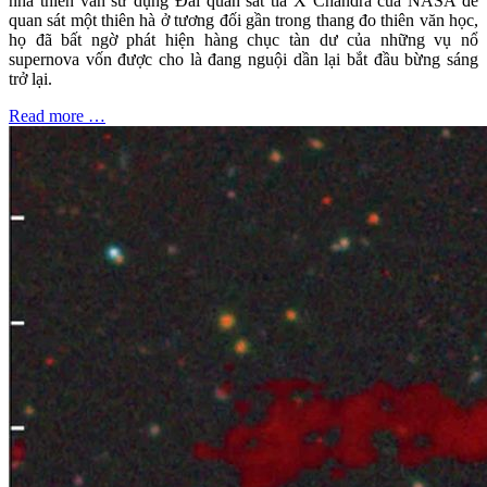
nhà thiên văn sử dụng Đài quan sát tia X Chandra của NASA để
quan sát một thiên hà ở tương đối gần trong thang đo thiên văn học,
họ đã bất ngờ phát hiện hàng chục tàn dư của những vụ nổ
supernova vốn được cho là đang nguội dần lại bắt đầu bừng sáng
trở lại.
Read more …