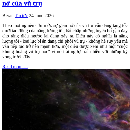
nở của vũ trụ
Bryan
Tin tức
24 June 2026
Theo một nghiên cứu mới, sự giãn nở của vũ trụ vẫn đang tăng tốc
dưới tác động của năng lượng tối, bất chấp những tuyên bố gần đây
cho rằng điều ngược lại đang xảy ra. Điều này có nghĩa là năng
lượng tối - loại lực bí ẩn đang chi phối vũ trụ - không hề suy yếu mà
vẫn tiếp tục trở nên mạnh hơn, một điều được xem như một "cuộc
khủng hoảng vũ trụ học" vì nó trái ngược rất nhiều với những kỳ
vọng trước đây.
Read more …