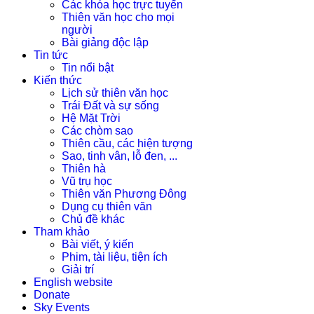
Các khóa học trực tuyến
Thiên văn học cho mọi
người
Bài giảng độc lập
Tin tức
Tin nổi bật
Kiến thức
Lịch sử thiên văn học
Trái Đất và sự sống
Hệ Mặt Trời
Các chòm sao
Thiên cầu, các hiện tượng
Sao, tinh vân, lỗ đen, ...
Thiên hà
Vũ trụ học
Thiên văn Phương Đông
Dụng cụ thiên văn
Chủ đề khác
Tham khảo
Bài viết, ý kiến
Phim, tài liệu, tiện ích
Giải trí
English website
Donate
Sky Events