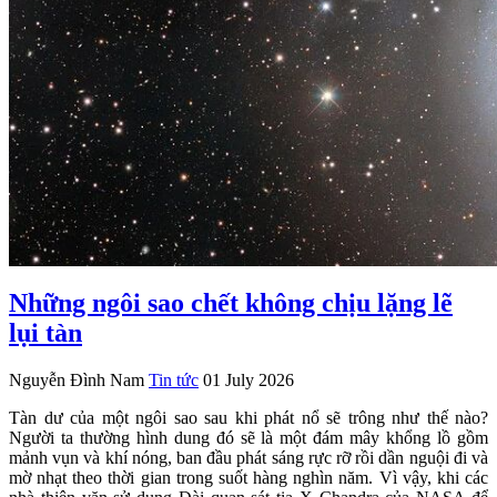
Những ngôi sao chết không chịu lặng lẽ
lụi tàn
Nguyễn Đình Nam
Tin tức
01 July 2026
Tàn dư của một ngôi sao sau khi phát nổ sẽ trông như thế nào?
Người ta thường hình dung đó sẽ là một đám mây khổng lồ gồm
mảnh vụn và khí nóng, ban đầu phát sáng rực rỡ rồi dần nguội đi và
mờ nhạt theo thời gian trong suốt hàng nghìn năm. Vì vậy, khi các