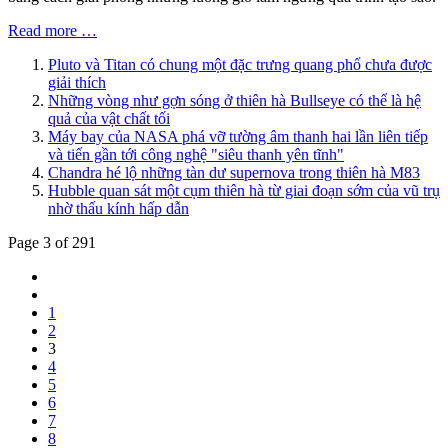
Read more …
Pluto và Titan có chung một đặc trưng quang phổ chưa được
giải thích
Những vòng như gợn sóng ở thiên hà Bullseye có thể là hệ
quả của vật chất tối
Máy bay của NASA phá vỡ tường âm thanh hai lần liên tiếp
và tiến gần tới công nghệ "siêu thanh yên tĩnh"
Chandra hé lộ những tàn dư supernova trong thiên hà M83
Hubble quan sát một cụm thiên hà từ giai đoạn sớm của vũ trụ
nhờ thấu kính hấp dẫn
Page 3 of 291
1
2
3
4
5
6
7
8