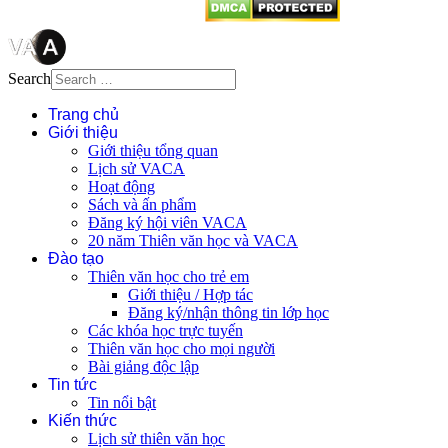
Search
Trang chủ
Giới thiệu
Giới thiệu tổng quan
Lịch sử VACA
Hoạt động
Sách và ấn phẩm
Đăng ký hội viên VACA
20 năm Thiên văn học và VACA
Đào tạo
Thiên văn học cho trẻ em
Giới thiệu / Hợp tác
Đăng ký/nhận thông tin lớp học
Các khóa học trực tuyến
Thiên văn học cho mọi người
Bài giảng độc lập
Tin tức
Tin nổi bật
Kiến thức
Lịch sử thiên văn học