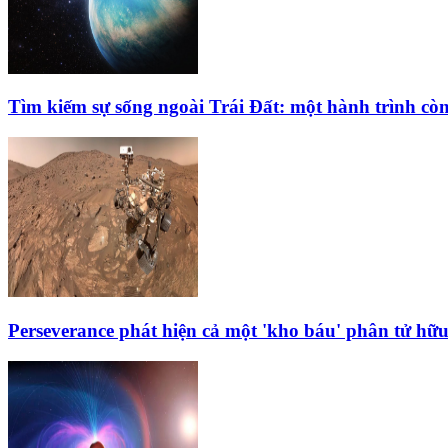
Tìm kiếm sự sống ngoài Trái Đất: một hành trình còn
Perseverance phát hiện cả một 'kho báu' phân tử hữ