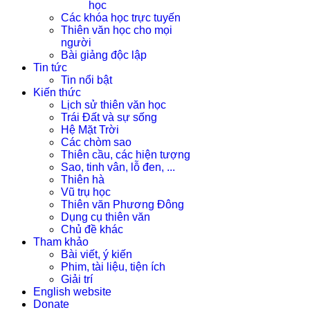
học
Các khóa học trực tuyến
Thiên văn học cho mọi
người
Bài giảng độc lập
Tin tức
Tin nổi bật
Kiến thức
Lịch sử thiên văn học
Trái Đất và sự sống
Hệ Mặt Trời
Các chòm sao
Thiên cầu, các hiện tượng
Sao, tinh vân, lỗ đen, ...
Thiên hà
Vũ trụ học
Thiên văn Phương Đông
Dụng cụ thiên văn
Chủ đề khác
Tham khảo
Bài viết, ý kiến
Phim, tài liệu, tiện ích
Giải trí
English website
Donate