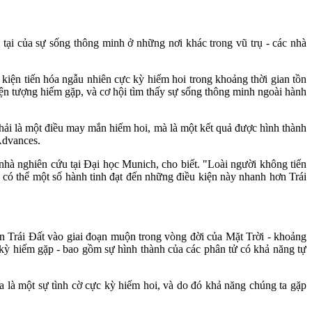
tại của sự sống thông minh ở những nơi khác trong vũ trụ - các nhà
 kiện tiến hóa ngẫu nhiên cực kỳ hiếm hoi trong khoảng thời gian tồn
hiện tượng hiếm gặp, và cơ hội tìm thấy sự sống thông minh ngoài hành
phải là một điều may mắn hiếm hoi, mà là một kết quả được hình thành
Advances.
 nhà nghiên cứu tại Đại học Munich, cho biết. "Loài người không tiến
 và có thể một số hành tinh đạt đến những điều kiện này nhanh hơn Trái
ên Trái Đất vào giai đoạn muộn trong vòng đời của Mặt Trời - khoảng
c kỳ hiếm gặp - bao gồm sự hình thành của các phân tử có khả năng tự
a là một sự tình cờ cực kỳ hiếm hoi, và do đó khả năng chúng ta gặp