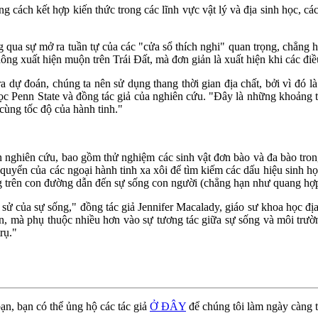
g cách kết hợp kiến thức trong các lĩnh vực vật lý và địa sinh học, c
ng qua sự mở ra tuần tự của các "cửa sổ thích nghi" quan trọng, chẳng
ng xuất hiện muộn trên Trái Đất, mà đơn giản là xuất hiện khi các điều
a dự đoán, chúng ta nên sử dụng thang thời gian địa chất, bởi vì đó là
 học Penn State và đồng tác giả của nghiên cứu. "Đây là những khoảng 
 cùng tốc độ của hành tinh."
án nghiên cứu, bao gồm thử nghiệm các sinh vật đơn bào và đa bào tron
quyển của các ngoại hành tinh xa xôi để tìm kiếm các dấu hiệu sinh h
g trên con đường dẫn đến sự sống con người (chẳng hạn như quang hợp 
 sử của sự sống," đồng tác giả Jennifer Macalady, giáo sư khoa học địa
hơn, mà phụ thuộc nhiều hơn vào sự tương tác giữa sự sống và môi trư
rụ."
ạn, bạn có thể ủng hộ các tác giả
Ở ĐÂY
để chúng tôi làm ngày càng t