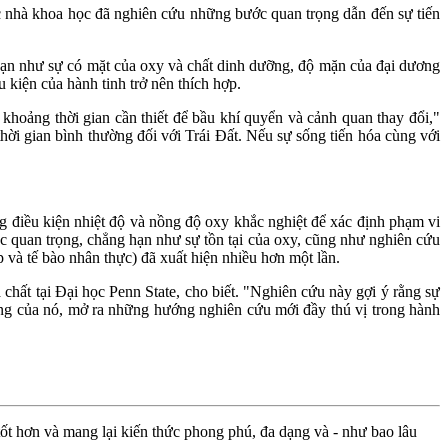
ác nhà khoa học đã nghiên cứu những bước quan trọng dẫn đến sự tiến
 hạn như sự có mặt của oxy và chất dinh dưỡng, độ mặn của đại dương
 kiện của hành tinh trở nên thích hợp.
 khoảng thời gian cần thiết để bầu khí quyển và cảnh quan thay đổi,"
thời gian bình thường đối với Trái Đất. Nếu sự sống tiến hóa cùng với
g điều kiện nhiệt độ và nồng độ oxy khắc nghiệt để xác định phạm vi
ọc quan trọng, chẳng hạn như sự tồn tại của oxy, cũng như nghiên cứu
và tế bào nhân thực) đã xuất hiện nhiều hơn một lần.
 chất tại Đại học Penn State, cho biết. "Nghiên cứu này gợi ý rằng sự
ờng của nó, mở ra những hướng nghiên cứu mới đầy thú vị trong hành
ốt hơn và mang lại kiến thức phong phú, đa dạng và - như bao lâu