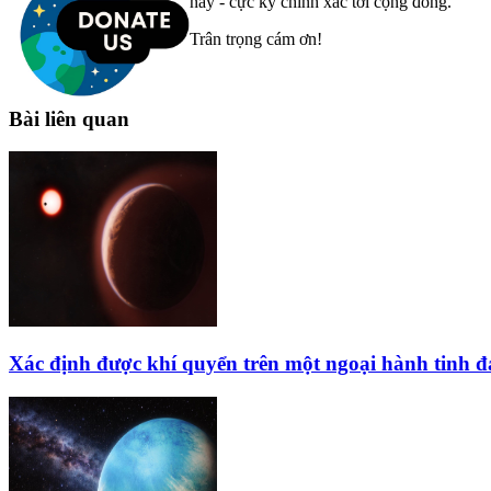
nay - cực kỳ chính xác tới cộng đồng.
Trân trọng cám ơn!
Bài liên quan
Xác định được khí quyển trên một ngoại hành tinh 