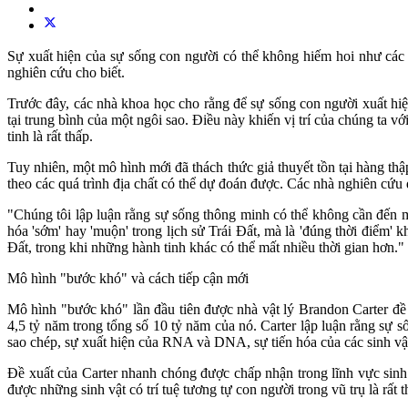
Sự xuất hiện của sự sống con người có thể không hiếm hoi như các 
nghiên cứu cho biết.
Trước đây, các nhà khoa học cho rằng để sự sống con người xuất hiện
tại trung bình của một ngôi sao. Điều này khiến vị trí của chúng ta 
tinh là rất thấp.
Tuy nhiên, một mô hình mới đã thách thức giả thuyết tồn tại hàng th
theo các quá trình địa chất có thể dự đoán được. Các nhà nghiên cứu
"Chúng tôi lập luận rằng sự sống thông minh có thể không cần đến mộ
hóa 'sớm' hay 'muộn' trong lịch sử Trái Đất, mà là 'đúng thời điểm' k
Đất, trong khi những hành tinh khác có thể mất nhiều thời gian hơn."
Mô hình "bước khó" và cách tiếp cận mới
Mô hình "bước khó" lần đầu tiên được nhà vật lý Brandon Carter đề 
4,5 tỷ năm trong tổng số 10 tỷ năm của nó. Carter lập luận rằng sự 
sao chép, sự xuất hiện của RNA và DNA, sự tiến hóa của các sinh vật
Đề xuất của Carter nhanh chóng được chấp nhận trong lĩnh vực sinh 
được những sinh vật có trí tuệ tương tự con người trong vũ trụ là rất t