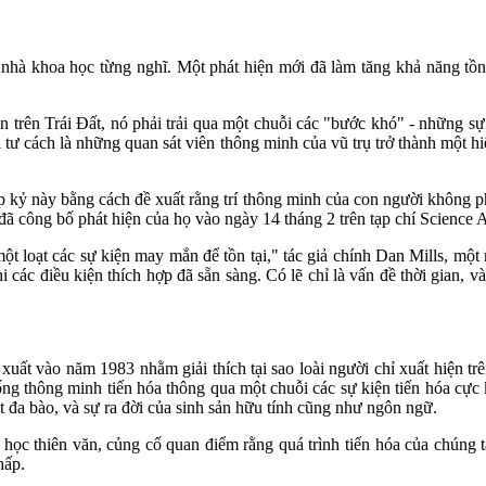
nhà khoa học từng nghĩ. Một phát hiện mới đã làm tăng khả năng tồn 
 trên Trái Đất, nó phải trải qua một chuỗi các "bước khó" - những sự
với tư cách là những quan sát viên thông minh của vũ trụ trở thành một 
ập kỷ này bằng cách đề xuất rằng trí thông minh của con người không 
 đã công bố phát hiện của họ vào ngày 14 tháng 2 trên tạp chí Science 
t loạt các sự kiện may mắn để tồn tại," tác giả chính Dan Mills, một
hi các điều kiện thích hợp đã sẵn sàng. Có lẽ chỉ là vấn đề thời gian,
xuất vào năm 1983 nhằm giải thích tại sao loài người chỉ xuất hiện tr
sống thông minh tiến hóa thông qua một chuỗi các sự kiện tiến hóa cự
 đa bào, và sự ra đời của sinh sản hữu tính cũng như ngôn ngữ.
học thiên văn, củng cố quan điểm rằng quá trình tiến hóa của chúng t
hấp.