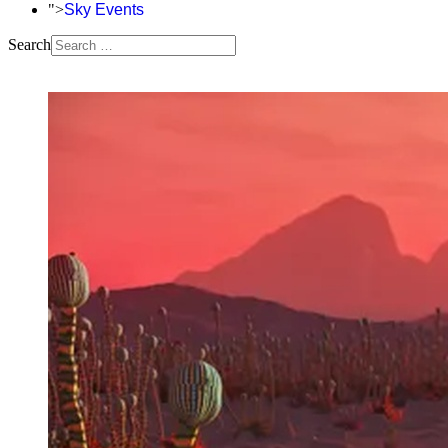
">
Sky Events
Search