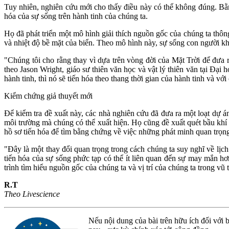
Tuy nhiên, nghiên cứu mới cho thấy điều này có thể không đúng. Bằn
hóa của sự sống trên hành tinh của chúng ta.
Họ đã phát triển một mô hình giải thích nguồn gốc của chúng ta thô
và nhiệt độ bề mặt của biển. Theo mô hình này, sự sống con người khô
"Chúng tôi cho rằng thay vì dựa trên vòng đời của Mặt Trời để đưa r
theo Jason Wright, giáo sư thiên văn học và vật lý thiên văn tại Đại
hành tinh, thì nó sẽ tiến hóa theo thang thời gian của hành tinh và với
Kiểm chứng giả thuyết mới
Để kiểm tra đề xuất này, các nhà nghiên cứu đã đưa ra một loạt dự 
môi trường mà chúng có thể xuất hiện. Họ cũng đề xuất quét bầu khí 
hồ sơ tiến hóa để tìm bằng chứng về việc những phát minh quan trọn
"Đây là một thay đổi quan trọng trong cách chúng ta suy nghĩ về lịch
tiến hóa của sự sống phức tạp có thể ít liên quan đến sự may mắn 
trình tìm hiểu nguồn gốc của chúng ta và vị trí của chúng ta trong vũ t
R.T
Theo Livescience
Nếu nội dung của bài trên hữu ích đối với b