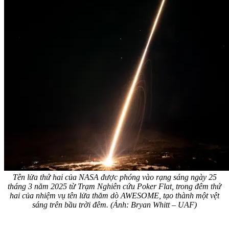
Tên lửa thứ hai của NASA được phóng vào rạng sáng ngày 25
tháng 3 năm 2025 từ Trạm Nghiên cứu Poker Flat, trong đêm thứ
hai của nhiệm vụ tên lửa thăm dò AWESOME, tạo thành một vệt
sáng trên bầu trời đêm. (Ảnh: Bryan Whitt – UAF)