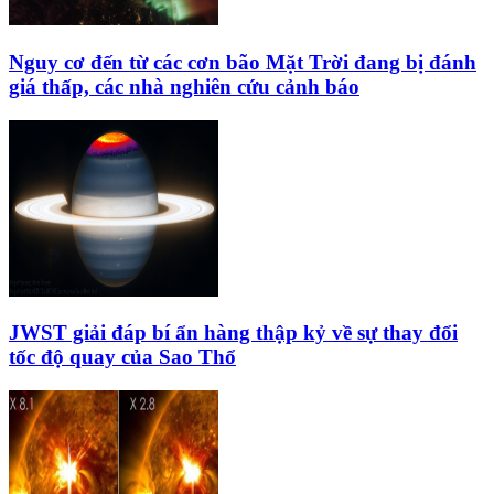
Nguy cơ đến từ các cơn bão Mặt Trời đang bị đánh
giá thấp, các nhà nghiên cứu cảnh báo
JWST giải đáp bí ẩn hàng thập kỷ về sự thay đổi
tốc độ quay của Sao Thổ