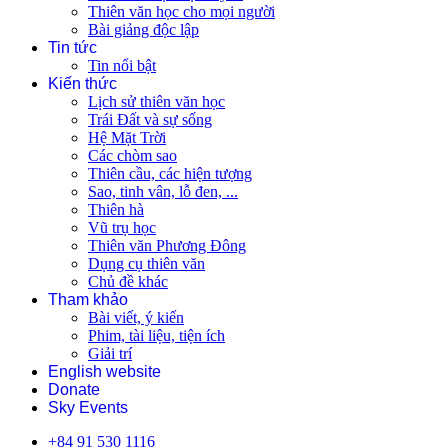
Thiên văn học cho mọi người
Bài giảng độc lập
Tin tức
Tin nổi bật
Kiến thức
Lịch sử thiên văn học
Trái Đất và sự sống
Hệ Mặt Trời
Các chòm sao
Thiên cầu, các hiện tượng
Sao, tinh vân, lỗ đen, ...
Thiên hà
Vũ trụ học
Thiên văn Phương Đông
Dụng cụ thiên văn
Chủ đề khác
Tham khảo
Bài viết, ý kiến
Phim, tài liệu, tiện ích
Giải trí
English website
Donate
Sky Events
+84 91 530 1116