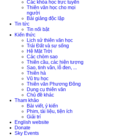
Các khóa học trực tuyến
Thiên văn học cho mọi
người
Bài giảng độc lập
Tin tức
Tin nổi bật
Kiến thức
Lịch sử thiên văn học
Trái Đất và sự sống
Hệ Mặt Trời
Các chòm sao
Thiên cầu, các hiện tượng
Sao, tinh vân, lỗ đen, ...
Thiên hà
Vũ trụ học
Thiên văn Phương Đông
Dụng cụ thiên văn
Chủ đề khác
Tham khảo
Bài viết, ý kiến
Phim, tài liệu, tiện ích
Giải trí
English website
Donate
Sky Events