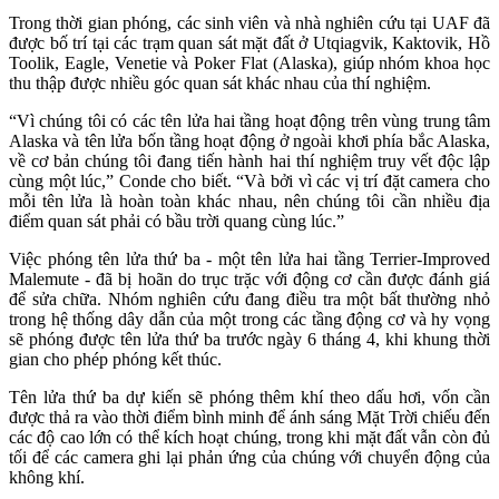
Trong thời gian phóng, các sinh viên và nhà nghiên cứu tại UAF đã
được bố trí tại các trạm quan sát mặt đất ở Utqiagvik, Kaktovik, Hồ
Toolik, Eagle, Venetie và Poker Flat (Alaska), giúp nhóm khoa học
thu thập được nhiều góc quan sát khác nhau của thí nghiệm.
“Vì chúng tôi có các tên lửa hai tầng hoạt động trên vùng trung tâm
Alaska và tên lửa bốn tầng hoạt động ở ngoài khơi phía bắc Alaska,
về cơ bản chúng tôi đang tiến hành hai thí nghiệm truy vết độc lập
cùng một lúc,” Conde cho biết. “Và bởi vì các vị trí đặt camera cho
mỗi tên lửa là hoàn toàn khác nhau, nên chúng tôi cần nhiều địa
điểm quan sát phải có bầu trời quang cùng lúc.”
Việc phóng tên lửa thứ ba - một tên lửa hai tầng Terrier-Improved
Malemute - đã bị hoãn do trục trặc với động cơ cần được đánh giá
để sửa chữa. Nhóm nghiên cứu đang điều tra một bất thường nhỏ
trong hệ thống dây dẫn của một trong các tầng động cơ và hy vọng
sẽ phóng được tên lửa thứ ba trước ngày 6 tháng 4, khi khung thời
gian cho phép phóng kết thúc.
Tên lửa thứ ba dự kiến sẽ phóng thêm khí theo dấu hơi, vốn cần
được thả ra vào thời điểm bình minh để ánh sáng Mặt Trời chiếu đến
các độ cao lớn có thể kích hoạt chúng, trong khi mặt đất vẫn còn đủ
tối để các camera ghi lại phản ứng của chúng với chuyển động của
không khí.