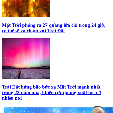
Mặt Trời phóng ra 27 quầng lửa chỉ trong 24 giờ,
có thể sẽ va chạm với Trái Đất
Trái Đất hứng bão bức xạ Mặt Trời mạnh nhất
trong 23 năm qua, khiến cực quang xuất hiện ở
nhiều nơi