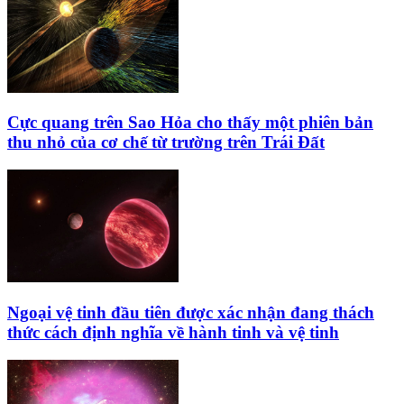
Cực quang trên Sao Hỏa cho thấy một phiên bản
thu nhỏ của cơ chế từ trường trên Trái Đất
Ngoại vệ tinh đầu tiên được xác nhận đang thách
thức cách định nghĩa về hành tinh và vệ tinh