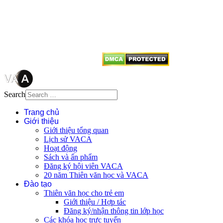
quyền của VACA, vui lòng ghi rõ
tên tác giả và nguồn trích
dẫn
Thienvanvietnam.org
khi quý
vị tái sử dụng bất cứ nội dung nào
từ website này.
Search
Trang chủ
Giới thiệu
Giới thiệu tổng quan
Lịch sử VACA
Hoạt động
Sách và ấn phẩm
Đăng ký hội viên VACA
20 năm Thiên văn học và VACA
Đào tạo
Thiên văn học cho trẻ em
Giới thiệu / Hợp tác
Đăng ký/nhận thông tin lớp học
Các khóa học trực tuyến