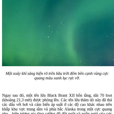
Một xoáy khí sáng hiện rõ trên bầu trời đêm bên cạnh vùng cực
quang màu xanh lục rực rỡ.
Ngay sau đó, một tên lửa Black Brant XII bốn tầng, dài 70 foot
(khoảng 21,3 mét) được phóng lên. Các tên lửa thăm dò này đã thả
các dấu vết hơi và cảm biến áp suất ở các độ cao khác nhau trên
khắp khu vực trung tâm và phía bắc Alaska trong một cực quang
phụ - hiện tượng gia tăng cường độ đột ngột và ngắn ngủi của cực