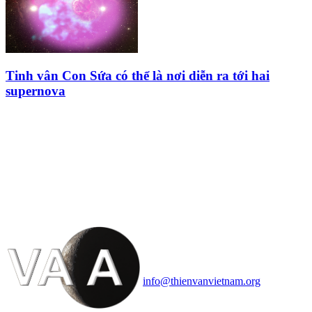
Tinh vân Con Sứa có thể là nơi diễn ra tới hai
supernova
HỘI THIÊN
VĂN VÀ VŨ TRỤ
HỌC VIỆT NAM
Vietnam Astronomy and
Cosmology Association (VACA)
Văn phòng: 90b Khương Đình,
quận Thanh Xuân, Hà Nội
Điện thoại: 091.530.1116; Email:
info@thienvanvietnam.org
Mọi bài viết tại đây thuộc bản