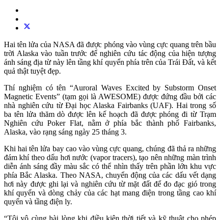
Hai tên lửa của NASA đã được phóng vào vùng cực quang trên bầu
trời Alaska vào tuần trước để nghiên cứu tác động của hiện tượng
ánh sáng địa từ này lên tầng khí quyển phía trên của Trái Đất, và kết
quả thật tuyệt đẹp.
Thí nghiệm có tên “Auroral Waves Excited by Substorm Onset
Magnetic Events” (tạm gọi là AWESOME) được đứng đầu bởi các
nhà nghiên cứu từ Đại học Alaska Fairbanks (UAF). Hai trong số
ba tên lửa thăm dò được lên kế hoạch đã được phóng đi từ Trạm
Nghiên cứu Poker Flat, nằm ở phía bắc thành phố Fairbanks,
Alaska, vào rạng sáng ngày 25 tháng 3.
Khi hai tên lửa bay cao vào vùng cực quang, chúng đã thả ra những
đám khí theo dấu hơi nước (vapor tracers), tạo nên những màn trình
diễn ánh sáng đầy màu sắc có thể nhìn thấy trên phần lớn khu vực
phía Bắc Alaska. Theo NASA, chuyển động của các dấu vết dạng
hơi này được ghi lại và nghiên cứu từ mặt đất để đo đạc gió trong
khí quyển và dòng chảy của các hạt mang điện trong tầng cao khí
quyển và tầng điện ly.
“Tôi vô cùng hài lòng khi điều kiện thời tiết và kỹ thuật cho phép