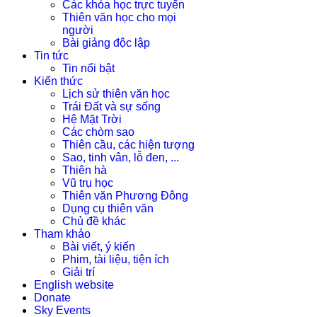
Các khóa học trực tuyến
Thiên văn học cho mọi
người
Bài giảng độc lập
Tin tức
Tin nổi bật
Kiến thức
Lịch sử thiên văn học
Trái Đất và sự sống
Hệ Mặt Trời
Các chòm sao
Thiên cầu, các hiện tượng
Sao, tinh vân, lỗ đen, ...
Thiên hà
Vũ trụ học
Thiên văn Phương Đông
Dụng cụ thiên văn
Chủ đề khác
Tham khảo
Bài viết, ý kiến
Phim, tài liệu, tiện ích
Giải trí
English website
Donate
Sky Events