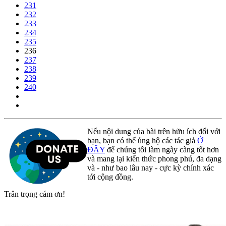
231
232
233
234
235
236
237
238
239
240
Nếu nội dung của bài trên hữu ích đối với
bạn, bạn có thể ủng hộ các tác giả
Ở
ĐÂY
để chúng tôi làm ngày càng tốt hơn
và mang lại kiến thức phong phú, đa dạng
và - như bao lâu nay - cực kỳ chính xác
tới cộng đồng.
Trân trọng cám ơn!