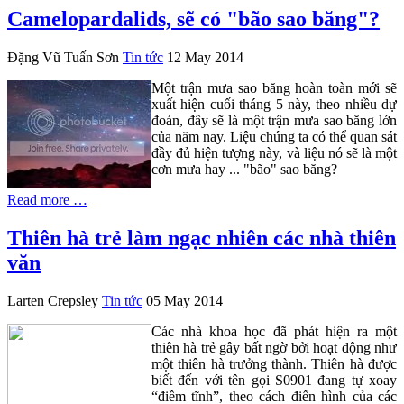
Camelopardalids, sẽ có "bão sao băng"?
Đặng Vũ Tuấn Sơn
Tin tức
12 May 2014
Một trận mưa sao băng hoàn toàn mới sẽ
xuất hiện cuối tháng 5 này, theo nhiều dự
đoán, đây sẽ là một trận mưa sao băng lớn
của năm nay. Liệu chúng ta có thể quan sát
đầy đủ hiện tượng này, và liệu nó sẽ là một
cơn mưa hay ... "bão" sao băng?
Read more …
Thiên hà trẻ làm ngạc nhiên các nhà thiên
văn
Larten Crepsley
Tin tức
05 May 2014
Các nhà khoa học đã phát hiện ra một
thiên hà trẻ gây bất ngờ bởi hoạt động như
một thiên hà trưởng thành. Thiên hà được
biết đến với tên gọi S0901 đang tự xoay
“điềm tĩnh”, theo cách điển hình của các