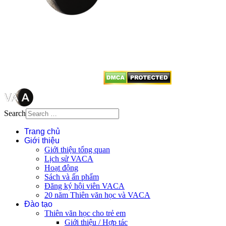
Mọi bài viết tại đây thuộc bản
quyền của VACA, vui lòng ghi rõ
tên tác giả và nguồn trích
dẫn
Thienvanvietnam.org
khi quý
vị tái sử dụng bất cứ nội dung nào
từ website này.
Search
Trang chủ
Giới thiệu
Giới thiệu tổng quan
Lịch sử VACA
Hoạt động
Sách và ấn phẩm
Đăng ký hội viên VACA
20 năm Thiên văn học và VACA
Đào tạo
Thiên văn học cho trẻ em
Giới thiệu / Hợp tác