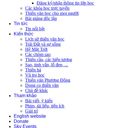
Đăng ký/nhận thông tin lớp học
Các khóa học trực tuyến
Thiên văn học cho mọi người
Bài giảng độc lập
Tin tức
Tin nổi bật
Kiến thức
Lịch sử thiên văn học
Trái Đất và sự sống
Hệ Mặt Trời
Các chòm sao
Thiên cầu, các hiện tượng
Sao, tinh vân, lỗ đen, ...
Thiên hà
Vũ trụ học
Thiên văn Phương Đông
Dụng cụ thiên văn
Chủ đề khác
Tham khảo
Bài viết, ý kiến
Phim, tài liệu, tiện ích
Giải trí
English website
Donate
Sky Events