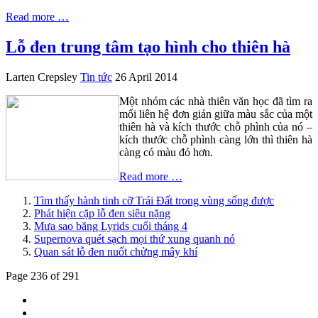
Read more …
Lỗ đen trung tâm tạo hình cho thiên hà
Larten Crepsley
Tin tức
26 April 2014
Một nhóm các nhà thiên văn học đã tìm ra
mối liên hệ đơn giản giữa màu sắc của một
thiên hà và kích thước chỗ phình của nó –
kích thước chỗ phình càng lớn thì thiên hà
càng có màu đỏ hơn.
Read more …
Tìm thấy hành tinh cỡ Trái Đất trong vùng sống được
Phát hiện cặp lỗ đen siêu nặng
Mưa sao băng Lyrids cuối tháng 4
Supernova quét sạch mọi thứ xung quanh nó
Quan sát lỗ đen nuốt chửng mây khí
Page 236 of 291