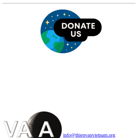
HỘI THIÊN
VĂN VÀ VŨ TRỤ
HỌC VIỆT NAM
Vietnam Astronomy and
Cosmology Association (VACA)
Văn phòng: 90b Khương Đình,
quận Thanh Xuân, Hà Nội
Điện thoại: 091.530.1116; Email:
info@thienvanvietnam.org