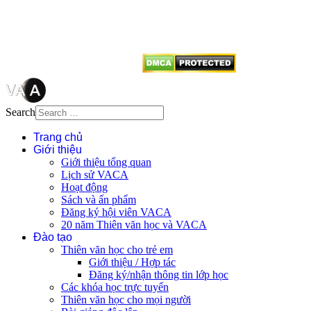
dẫn
Thienvanvietnam.org
khi quý
vị tái sử dụng bất cứ nội dung nào
từ website này.
Search
Trang chủ
Giới thiệu
Giới thiệu tổng quan
Lịch sử VACA
Hoạt động
Sách và ấn phẩm
Đăng ký hội viên VACA
20 năm Thiên văn học và VACA
Đào tạo
Thiên văn học cho trẻ em
Giới thiệu / Hợp tác
Đăng ký/nhận thông tin lớp học
Các khóa học trực tuyến
Thiên văn học cho mọi người