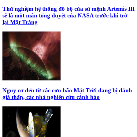
Thử nghiệm hệ thống đổ bộ của sứ mệnh Artemis III
sẽ là một màn tổng duyệt của NASA trước khi trở
lại Mặt Trăng
Nguy cơ đến từ các cơn bão Mặt Trời đang bị đánh
giá thấp, các nhà nghiên cứu cảnh báo