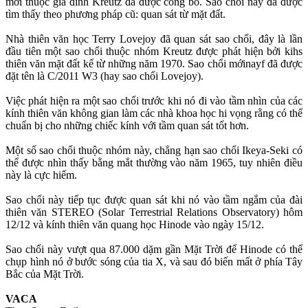
mới thuộc gia đình Kreutz đã được công bố. Sao chổi này đã được
tìm thấy theo phương pháp cũ: quan sát từ mặt đất.
Nhà thiên văn học Terry Lovejoy đã quan sát sao chổi, đây là lần
đầu tiên một sao chổi thuộc nhóm Kreutz được phát hiện bởi kihs
thiên văn mặt đất kể từ những năm 1970. Sao chổi mớinayf đã được
đặt tên là C/2011 W3 (hay sao chổi Lovejoy).
Việc phát hiện ra một sao chổi trước khi nó đi vào tầm nhìn của các
kính thiên văn không gian làm các nhà khoa học hi vọng rằng có thể
chuẩn bị cho những chiếc kính với tầm quan sát tốt hơn.
Một số sao chổi thuộc nhóm này, chẳng hạn sao chổi Ikeya-Seki có
thể được nhìn thấy bằng mắt thường vào năm 1965, tuy nhiên điều
này là cực hiếm.
Sao chổi này tiếp tục được quan sát khi nó vào tầm ngắm của đài
thiên văn STEREO (Solar Terrestrial Relations Observatory) hôm
12/12 và kính thiên văn quang học Hinode vào ngày 15/12.
Sao chổi này vượt qua 87.000 dặm gần Mặt Trời để Hinode có thể
chụp hình nó ở bước sóng của tia X, và sau đó biến mất ở phía Tây
Bắc của Mặt Trời.
VACA