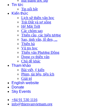
Bài giảng độc lập
Tin tức
Tin nổi bật
Kiến thức
Lịch sử thiên văn học
Trái Đất và sự sống
Hệ Mặt Trời
Các chòm sao
Thiên cầu, các hiện tượng
Sao, tinh vân, lỗ đen, ...
Thiên hà
Vũ trụ học
Thiên văn Phương Đông
Dụng cụ thiên văn
Chủ đề khác
Tham khảo
Bài viết, ý kiến
Phim, tài liệu, tiện ích
Giải trí
English website
Donate
Sky Events
+84 91 530 1116
info@thienvanvietnam.org