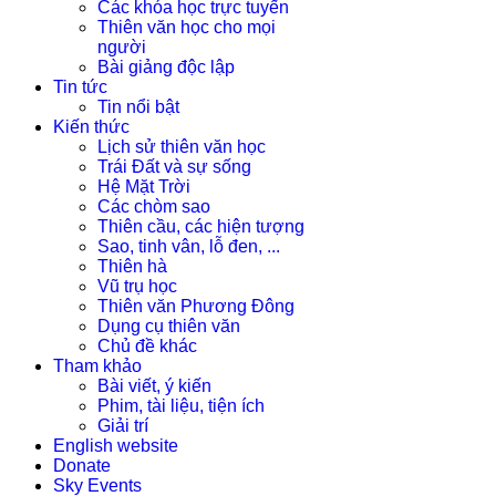
Các khóa học trực tuyến
Thiên văn học cho mọi
người
Bài giảng độc lập
Tin tức
Tin nổi bật
Kiến thức
Lịch sử thiên văn học
Trái Đất và sự sống
Hệ Mặt Trời
Các chòm sao
Thiên cầu, các hiện tượng
Sao, tinh vân, lỗ đen, ...
Thiên hà
Vũ trụ học
Thiên văn Phương Đông
Dụng cụ thiên văn
Chủ đề khác
Tham khảo
Bài viết, ý kiến
Phim, tài liệu, tiện ích
Giải trí
English website
Donate
Sky Events