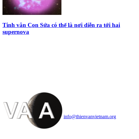
Tinh vân Con Sứa có thể là nơi diễn ra tới hai
supernova
HỘI THIÊN
VĂN VÀ VŨ TRỤ
HỌC VIỆT NAM
Vietnam Astronomy and
Cosmology Association (VACA)
Văn phòng: 90b Khương Đình,
quận Thanh Xuân, Hà Nội
Điện thoại: 091.530.1116; Email:
info@thienvanvietnam.org
Mọi bài viết tại đây thuộc bản
quyền của VACA, vui lòng ghi rõ
tên tác giả và nguồn trích