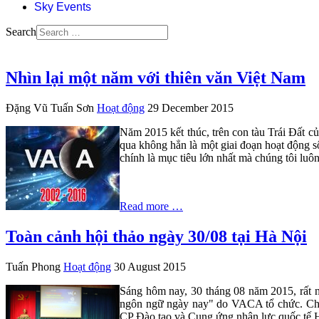
Sky Events
Search
Nhìn lại một năm với thiên văn Việt Nam
Đặng Vũ Tuấn Sơn
Hoạt động
29 December 2015
Năm 2015 kết thúc, trên con tàu Trái Đất c
qua không hẳn là một giai đoạn hoạt động s
chính là mục tiêu lớn nhất mà chúng tôi luô
Read more …
Toàn cảnh hội thảo ngày 30/08 tại Hà Nội
Tuấn Phong
Hoạt động
30 August 2015
Sáng hôm nay, 30 tháng 08 năm 2015, rất nhi
ngôn ngữ ngày nay" do VACA tổ chức. Chươn
CP Đào tạo và Cung ứng nhân lực quốc t