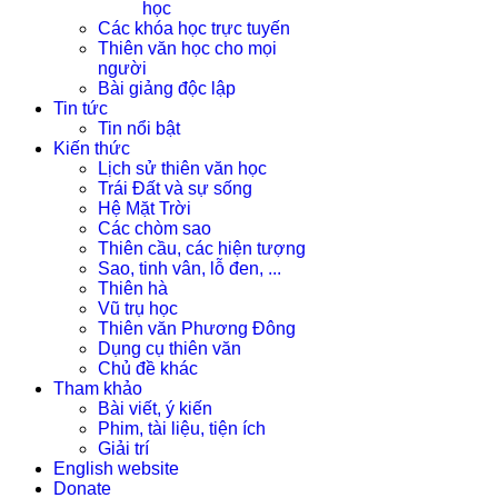
học
Các khóa học trực tuyến
Thiên văn học cho mọi
người
Bài giảng độc lập
Tin tức
Tin nổi bật
Kiến thức
Lịch sử thiên văn học
Trái Đất và sự sống
Hệ Mặt Trời
Các chòm sao
Thiên cầu, các hiện tượng
Sao, tinh vân, lỗ đen, ...
Thiên hà
Vũ trụ học
Thiên văn Phương Đông
Dụng cụ thiên văn
Chủ đề khác
Tham khảo
Bài viết, ý kiến
Phim, tài liệu, tiện ích
Giải trí
English website
Donate