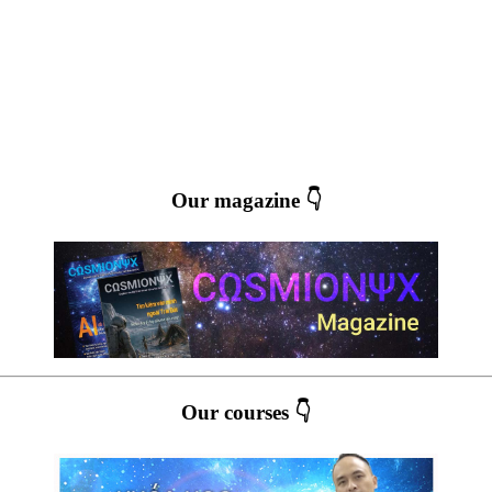
Our magazine 👇
Our courses 👇