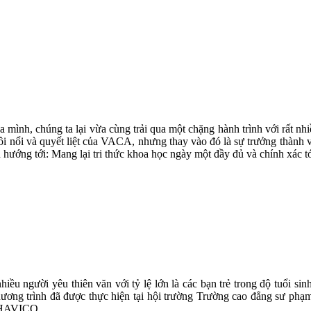
ủa mình, chúng ta lại vừa cùng trải qua một chặng hành trình với rất 
ôi nổi và quyết liệt của VACA, nhưng thay vào đó là sự trưởng thành
n hướng tới: Mang lại tri thức khoa học ngày một đầy đủ và chính xác t
ều người yêu thiên văn với tỷ lệ lớn là các bạn trẻ trong độ tuổi sin
g trình đã được thực hiện tại hội trường Trường cao đẳng sư phạm T
ế HAVICO.