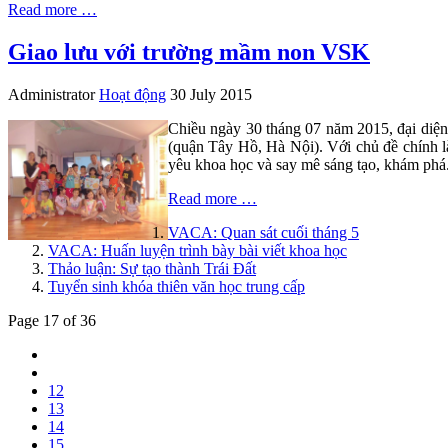
Read more …
Giao lưu với trường mầm non VSK
Administrator
Hoạt động
30 July 2015
Chiều ngày 30 tháng 07 năm 2015, đại diện
(quận Tây Hồ, Hà Nội). Với chủ đề chính là 
yêu khoa học và say mê sáng tạo, khám phá
Read more …
VACA: Quan sát cuối tháng 5
VACA: Huấn luyện trình bày bài viết khoa học
Thảo luận: Sự tạo thành Trái Đất
Tuyển sinh khóa thiên văn học trung cấp
Page 17 of 36
12
13
14
15