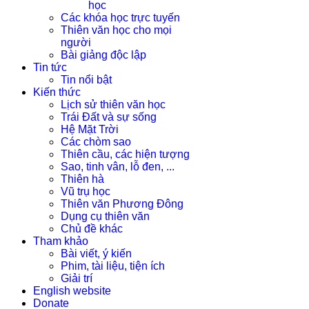
học
Các khóa học trực tuyến
Thiên văn học cho mọi
người
Bài giảng độc lập
Tin tức
Tin nổi bật
Kiến thức
Lịch sử thiên văn học
Trái Đất và sự sống
Hệ Mặt Trời
Các chòm sao
Thiên cầu, các hiện tượng
Sao, tinh vân, lỗ đen, ...
Thiên hà
Vũ trụ học
Thiên văn Phương Đông
Dụng cụ thiên văn
Chủ đề khác
Tham khảo
Bài viết, ý kiến
Phim, tài liệu, tiện ích
Giải trí
English website
Donate