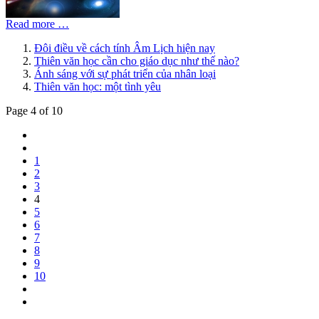
Read more …
Đôi điều về cách tính Âm Lịch hiện nay
Thiên văn học cần cho giáo dục như thế nào?
Ánh sáng với sự phát triển của nhân loại
Thiên văn học: một tình yêu
Page 4 of 10
1
2
3
4
5
6
7
8
9
10