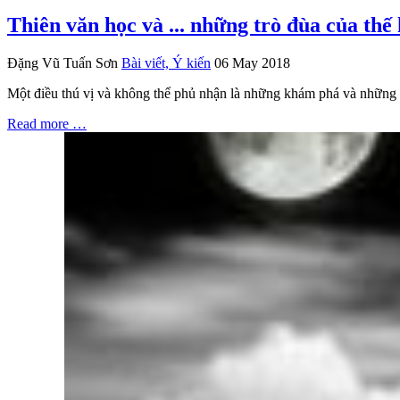
Thiên văn học và ... những trò đùa của thế
Đặng Vũ Tuấn Sơn
Bài viết, Ý kiến
06 May 2018
Một điều thú vị và không thể phủ nhận là những khám phá và những 
Read more …