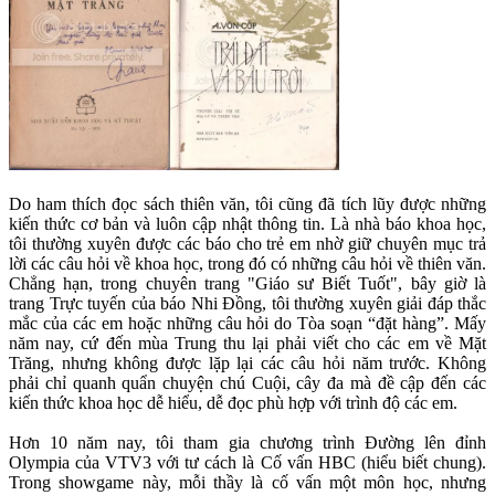
Do ham thích đọc sách thiên văn, tôi cũng đã tích lũy được những
kiến thức cơ bản và luôn cập nhật thông tin. Là nhà báo khoa học,
tôi thường xuyên được các báo cho trẻ em nhờ giữ chuyên mục trả
lời các câu hỏi về khoa học, trong đó có những câu hỏi về thiên văn.
Chẳng hạn, trong chuyên trang "Giáo sư Biết Tuốt", bây giờ là
trang Trực tuyến của báo Nhi Đồng, tôi thường xuyên giải đáp thắc
mắc của các em hoặc những câu hỏi do Tòa soạn “đặt hàng”. Mấy
năm nay, cứ đến mùa Trung thu lại phải viết cho các em về Mặt
Trăng, nhưng không được lặp lại các câu hỏi năm trước. Không
phải chỉ quanh quẩn chuyện chú Cuội, cây đa mà đề cập đến các
kiến thức khoa học dễ hiểu, dễ đọc phù hợp với trình độ các em.
Hơn 10 năm nay, tôi tham gia chương trình Đường lên đỉnh
Olympia của VTV3 với tư cách là Cố vấn HBC (hiểu biết chung).
Trong showgame này, mỗi thầy là cố vấn một môn học, nhưng