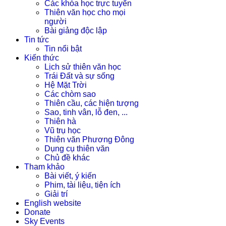
Các khóa học trực tuyến
Thiên văn học cho mọi
người
Bài giảng độc lập
Tin tức
Tin nổi bật
Kiến thức
Lịch sử thiên văn học
Trái Đất và sự sống
Hệ Mặt Trời
Các chòm sao
Thiên cầu, các hiện tượng
Sao, tinh vân, lỗ đen, ...
Thiên hà
Vũ trụ học
Thiên văn Phương Đông
Dụng cụ thiên văn
Chủ đề khác
Tham khảo
Bài viết, ý kiến
Phim, tài liệu, tiện ích
Giải trí
English website
Donate
Sky Events