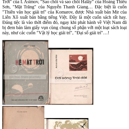
Trời" của I. Asimov, "Sao chổi và sao chổi Halây" của Hoàng Thiếu
Sơn, "Mặt Trăng" của Nguyễn Thanh Giang… Đặc biệt là cuốn
"Thiên văn học giải trí" của Komarov, được Nhà xuất bản Mir của
Liên Xô xuất bản bằng tiếng Việt. Đây là một cuốn sách rất hay.
Đáng tiệc là vào thời điểm đó, ngay khi phát hành về Việt Nam đã
bị đem bán làm giấy vụn cùng chung số phận với một loạt sách loại
này, như các cuốn "Vật lý học giải trí", "Đại số giải trí"…!