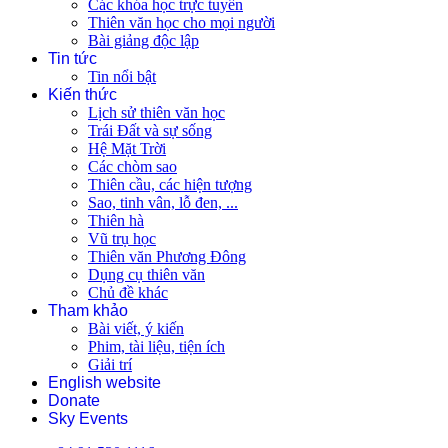
Các khóa học trực tuyến
Thiên văn học cho mọi người
Bài giảng độc lập
Tin tức
Tin nổi bật
Kiến thức
Lịch sử thiên văn học
Trái Đất và sự sống
Hệ Mặt Trời
Các chòm sao
Thiên cầu, các hiện tượng
Sao, tinh vân, lỗ đen, ...
Thiên hà
Vũ trụ học
Thiên văn Phương Đông
Dụng cụ thiên văn
Chủ đề khác
Tham khảo
Bài viết, ý kiến
Phim, tài liệu, tiện ích
Giải trí
English website
Donate
Sky Events