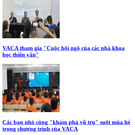
VACA tham gia "Cuộc hội ngộ của các nhà khoa
học thiên văn"
Các bạn nhỏ cùng "khám phá vũ trụ" suốt mùa hè
trong chương trình của VACA