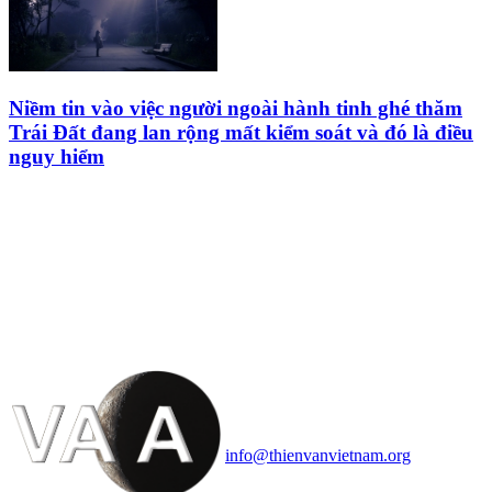
Niềm tin vào việc người ngoài hành tinh ghé thăm
Trái Đất đang lan rộng mất kiểm soát và đó là điều
nguy hiểm
HỘI THIÊN
VĂN VÀ VŨ TRỤ
HỌC VIỆT NAM
Vietnam Astronomy and
Cosmology Association (VACA)
Văn phòng: 90b Khương Đình,
quận Thanh Xuân, Hà Nội
Điện thoại: 091.530.1116; Email:
info@thienvanvietnam.org