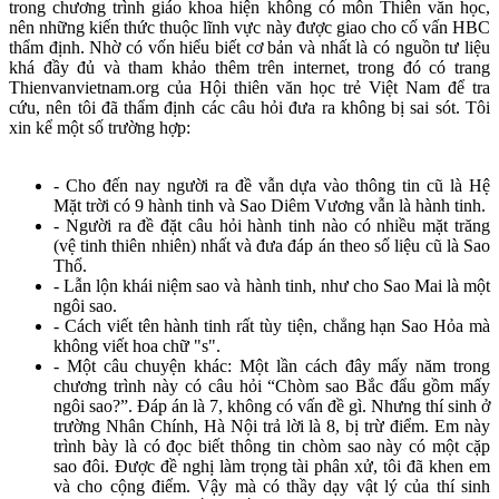
trong chương trình giáo khoa hiện không có môn Thiên văn học,
nên những kiến thức thuộc lĩnh vực này được giao cho cố vấn HBC
thẩm định. Nhờ có vốn hiểu biết cơ bản và nhất là có nguồn tư liệu
khá đầy đủ và tham khảo thêm trên internet, trong đó có trang
Thienvanvietnam.org của Hội thiên văn học trẻ Việt Nam để tra
cứu, nên tôi đã thẩm định các câu hỏi đưa ra không bị sai sót. Tôi
xin kể một số trường hợp:
- Cho đến nay người ra đề vẫn dựa vào thông tin cũ là Hệ
Mặt trời có 9 hành tinh và Sao Diêm Vương vẫn là hành tinh.
- Người ra đề đặt câu hỏi hành tinh nào có nhiều mặt trăng
(vệ tinh thiên nhiên) nhất và đưa đáp án theo số liệu cũ là Sao
Thổ.
- Lẫn lộn khái niệm sao và hành tinh, như cho Sao Mai là một
ngôi sao.
- Cách viết tên hành tinh rất tùy tiện, chẳng hạn Sao Hỏa mà
không viết hoa chữ "s".
- Một câu chuyện khác: Một lần cách đây mấy năm trong
chương trình này có câu hỏi “Chòm sao Bắc đẩu gồm mấy
ngôi sao?”. Đáp án là 7, không có vấn đề gì. Nhưng thí sinh ở
trường Nhân Chính, Hà Nội trả lời là 8, bị trừ điểm. Em này
trình bày là có đọc biết thông tin chòm sao này có một cặp
sao đôi. Được đề nghị làm trọng tài phân xử, tôi đã khen em
và cho cộng điểm. Vậy mà có thầy dạy vật lý của thí sinh