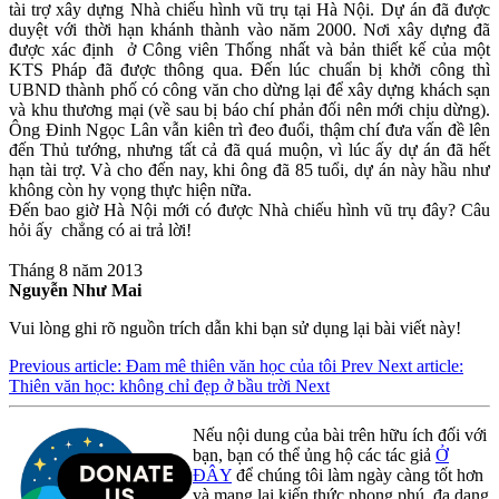
tài trợ xây dựng Nhà chiếu hình vũ trụ tại Hà Nội. Dự án đã được
duyệt với thời hạn khánh thành vào năm 2000. Nơi xây dựng đã
được xác định ở Công viên Thống nhất và bản thiết kế của một
KTS Pháp đã được thông qua. Đến lúc chuẩn bị khởi công thì
UBND thành phố có công văn cho dừng lại để xây dựng khách sạn
và khu thương mại (về sau bị báo chí phản đối nên mới chịu dừng).
Ông Đinh Ngọc Lân vẫn kiên trì đeo đuổi, thậm chí đưa vấn đề lên
đến Thủ tướng, nhưng tất cả đã quá muộn, vì lúc ấy dự án đã hết
hạn tài trợ. Và cho đến nay, khi ông đã 85 tuổi, dự án này hầu như
không còn hy vọng thực hiện nữa.
Đến bao giờ Hà Nội mới có được Nhà chiếu hình vũ trụ đây? Câu
hỏi ấy chẳng có ai trả lời!
Tháng 8 năm 2013
Nguyễn Như Mai
Vui lòng ghi rõ nguồn trích dẫn khi bạn sử dụng lại bài viết này!
Previous article: Đam mê thiên văn học của tôi
Prev
Next article:
Thiên văn học: không chỉ đẹp ở bầu trời
Next
Nếu nội dung của bài trên hữu ích đối với
bạn, bạn có thể ủng hộ các tác giả
Ở
ĐÂY
để chúng tôi làm ngày càng tốt hơn
và mang lại kiến thức phong phú, đa dạng