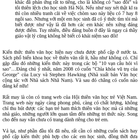
khác đã phản ứng rất to tiếng, cho là không có “sao đôi” và
tôi thiên lệch cho học sinh Hà Nội. Nếu như suy xét thật kĩ ra
thì còn nhiều tranh cãi về việc chòm sao này liệu có 7 hay 8
ngôi sao. Nhưng với một em học sinh đã có ý thức tìm tòi mà
biết được như vậy là đã hơn các em khác nên xứng đáng
được điểm. Tuy nhiên, điều đáng buồn ở đây là ngay cả thầy
giáo vật lý cũng không hề biết có khái niệm sao đôi!
Kiến thức thiên văn học hiện nay chưa được phổ cập ở nước ta.
Sách phổ biến khoa học về thiên văn rất ít, hầu như không có. Chỉ
gặp đâu đó những kiến thức này trong các bộ "10 vạn câu hỏi vì
sao"…Đáng chú ý nhất, năm 2008 có cuốn "Chìa khóa vũ trụ của
George" của Lucy và Stephen Hawking (Nhà xuất bản Văn học
cộng tác với Nhà sách Nhã Nam). Và sau đó chẳng có cuốn nào
đáng kể nữa!
Rất may là còn có trang web của Hội thiên văn học trẻ Việt Nam.
Trang web này ngày càng phong phú, càng có chất lượng, không
chỉ thu hút được các bạn trẻ ham thích thiên văn học mà cả những
nhà giáo, những người lớn quan tâm đến những tri thức này. Song
cho đến nay vẫn chưa có trang dành riêng cho trẻ em.
Vả lại, như phần đầu tôi đã nêu, rất cần có những cuốn sách hay
phổ cập kiến thức phù hợp cho các em học sinh, đồng thời đưa