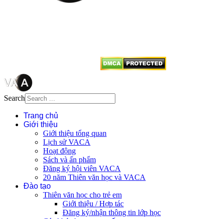
Mọi bài viết tại đây thuộc bản
quyền của VACA, vui lòng ghi rõ
tên tác giả và nguồn trích
dẫn
Thienvanvietnam.org
khi quý
vị tái sử dụng bất cứ nội dung nào
từ website này.
Search
Trang chủ
Giới thiệu
Giới thiệu tổng quan
Lịch sử VACA
Hoạt động
Sách và ấn phẩm
Đăng ký hội viên VACA
20 năm Thiên văn học và VACA
Đào tạo
Thiên văn học cho trẻ em
Giới thiệu / Hợp tác
Đăng ký/nhận thông tin lớp học