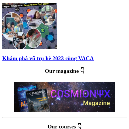
Khám phá vũ trụ hè 2023 cùng VACA
Our magazine 👇
Our courses 👇