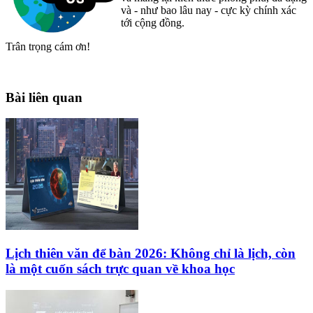
và - như bao lâu nay - cực kỳ chính xác
tới cộng đồng.
Trân trọng cám ơn!
Bài liên quan
Lịch thiên văn để bàn 2026: Không chỉ là lịch, còn
là một cuốn sách trực quan về khoa học