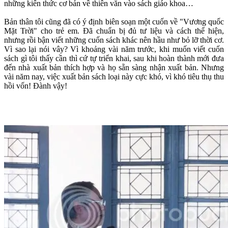
những kiến thức cơ bản về thiên văn vào sách giáo khoa…
Bản thân tôi cũng đã có ý định biên soạn một cuốn về "Vương quốc
Mặt Trời" cho trẻ em. Đã chuẩn bị đủ tư liệu và cách thể hiện,
nhưng rồi bận viết những cuốn sách khác nên hầu như bỏ lỡ thời cơ.
Vì sao lại nói vây? Vì khoảng vài năm trước, khi muốn viết cuốn
sách gì tôi thấy cần thì cứ tự triển khai, sau khi hoàn thành mới đưa
đến nhà xuất bản thích hợp và họ sẵn sàng nhận xuất bản. Nhưng
vài năm nay, việc xuất bản sách loại này cực khó, vì khó tiêu thụ thu
hồi vốn! Đành vậy!