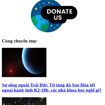
Cùng chuyên mục
Sự sống ngoài Trái Đất: Từ tảng đá Sao Hỏa tới
ngoại hành tinh K2‑18b, các nhà khoa học nghĩ gì?