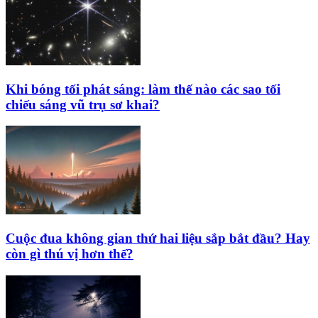
Khi bóng tối phát sáng: làm thế nào các sao tối
chiếu sáng vũ trụ sơ khai?
Cuộc đua không gian thứ hai liệu sắp bắt đầu? Hay
còn gì thú vị hơn thế?