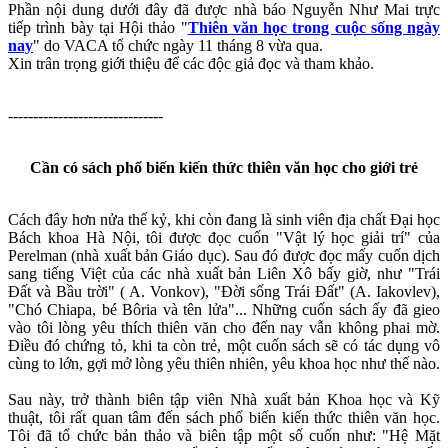
Phần nội dung dưới đây đã được nhà báo Nguyễn Như Mai trực
tiếp trình bày tại Hội thảo "
Thiên văn học trong cuộc sống ngày
nay
" do VACA tổ chức ngày 11 tháng 8 vừa qua.
Xin trân trọng giới thiệu để các độc giả đọc và tham khảo.
-------------------------------
Cần có sách phổ biến kiến thức thiên văn học cho giới trẻ
Cách đây hơn nửa thế kỷ, khi còn đang là sinh viên địa chất Đại học
Bách khoa Hà Nội, tôi được đọc cuốn "Vật lý học giải trí" của
Perelman (nhà xuất bản Giáo dục). Sau đó được đọc mấy cuốn dịch
sang tiếng Việt của các nhà xuất bản Liên Xô bấy giờ, như "Trái
Đất và Bầu trời" ( A. Vonkov), "Đời sống Trái Đất" (A. Iakovlev),
"Chó Chiapa, bé Bôria và tên lửa"... Những cuốn sách ấy đã gieo
vào tôi lòng yêu thích thiên văn cho đến nay vẫn không phai mờ.
Điều đó chứng tỏ, khi ta còn trẻ, một cuốn sách sẽ có tác dụng vô
cùng to lớn, gợi mở lòng yêu thiên nhiên, yêu khoa học như thế nào.
Sau này, trở thành biên tập viên Nhà xuất bản Khoa học và Kỹ
thuật, tôi rất quan tâm đến sách phổ biến kiến thức thiên văn học.
Tôi đã tổ chức bản thảo và biên tập một số cuốn như: "Hệ Mặt