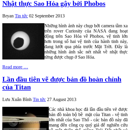
Nhật thực Sao Hỏa gây bởi Phobos
Bryan
Tin tức
02 September 2013
Những hình ảnh này chụp bởi camera tầm xa
trên rover Curiosity của NASA đang hoạt
động trên Sao Hỏa về Phobos, vệ tinh lớn
hơn trong số hai vệ tinh của hành tinh này,
đang lướt qua phía trước Mặt Trời. Đây là
những hình ảnh sắc nét nhất về nhật thực
từng được chụp ở Sao Hỏa.
Read more …
Lần đầu tiên vẽ được bản đồ hoàn chỉnh
của Titan
Lưu Xuân Bình
Tin tức
27 August 2013
Các nhà khoa học đã lần đầu tiên vẽ được
bản đồ toàn bộ bề mặt của Titan - vệ tinh
lớn nhất của Sao Thổ - các bản đồ này đã
mang đến công cụ quý giá để nghiên cứu