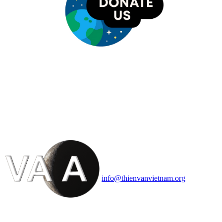
HỘI THIÊN
VĂN VÀ VŨ TRỤ
HỌC VIỆT NAM
Vietnam Astronomy and
Cosmology Association (VACA)
Văn phòng: 90b Khương Đình,
quận Thanh Xuân, Hà Nội
Điện thoại: 091.530.1116; Email:
info@thienvanvietnam.org
Mọi bài viết tại đây thuộc bản
quyền của VACA, vui lòng ghi rõ
tên tác giả và nguồn trích
dẫn
Thienvanvietnam.org
khi quý