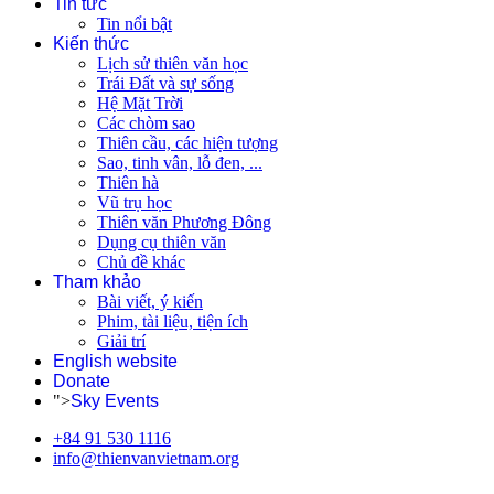
Tin tức
Tin nổi bật
Kiến thức
Lịch sử thiên văn học
Trái Đất và sự sống
Hệ Mặt Trời
Các chòm sao
Thiên cầu, các hiện tượng
Sao, tinh vân, lỗ đen, ...
Thiên hà
Vũ trụ học
Thiên văn Phương Đông
Dụng cụ thiên văn
Chủ đề khác
Tham khảo
Bài viết, ý kiến
Phim, tài liệu, tiện ích
Giải trí
English website
Donate
">
Sky Events
+84 91 530 1116
info@thienvanvietnam.org