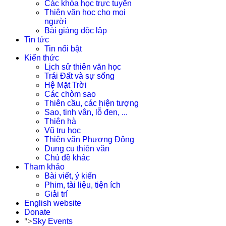
Các khóa học trực tuyến
Thiên văn học cho mọi
người
Bài giảng độc lập
Tin tức
Tin nổi bật
Kiến thức
Lịch sử thiên văn học
Trái Đất và sự sống
Hệ Mặt Trời
Các chòm sao
Thiên cầu, các hiện tượng
Sao, tinh vân, lỗ đen, ...
Thiên hà
Vũ trụ học
Thiên văn Phương Đông
Dụng cụ thiên văn
Chủ đề khác
Tham khảo
Bài viết, ý kiến
Phim, tài liệu, tiện ích
Giải trí
English website
Donate
">
Sky Events