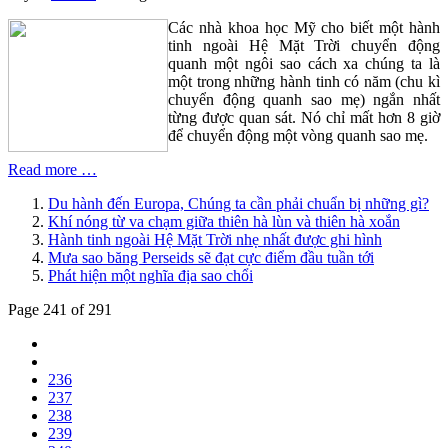
Các nhà khoa học Mỹ cho biết một hành
tinh ngoài Hệ Mặt Trời chuyển động
quanh một ngôi sao cách xa chúng ta là
một trong những hành tinh có năm (chu kì
chuyển động quanh sao mẹ) ngắn nhất
từng được quan sát. Nó chỉ mất hơn 8 giờ
để chuyển động một vòng quanh sao mẹ.
Read more …
Du hành đến Europa, Chúng ta cần phải chuẩn bị những gì?
Khí nóng từ va chạm giữa thiên hà lùn và thiên hà xoắn
Hành tinh ngoài Hệ Mặt Trời nhẹ nhất được ghi hình
Mưa sao băng Perseids sẽ đạt cực điểm đầu tuần tới
Phát hiện một nghĩa địa sao chổi
Page 241 of 291
236
237
238
239