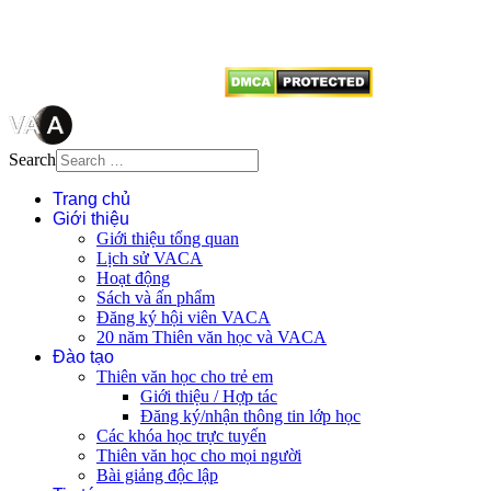
vị tái sử dụng bất cứ nội dung nào
từ website này.
Search
Trang chủ
Giới thiệu
Giới thiệu tổng quan
Lịch sử VACA
Hoạt động
Sách và ấn phẩm
Đăng ký hội viên VACA
20 năm Thiên văn học và VACA
Đào tạo
Thiên văn học cho trẻ em
Giới thiệu / Hợp tác
Đăng ký/nhận thông tin lớp học
Các khóa học trực tuyến
Thiên văn học cho mọi người
Bài giảng độc lập