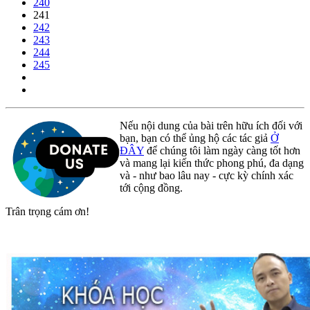
240
241
242
243
244
245
Nếu nội dung của bài trên hữu ích đối với
bạn, bạn có thể ủng hộ các tác giả
Ở
ĐÂY
để chúng tôi làm ngày càng tốt hơn
và mang lại kiến thức phong phú, đa dạng
và - như bao lâu nay - cực kỳ chính xác
tới cộng đồng.
Trân trọng cám ơn!