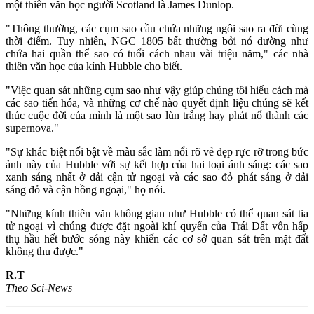
một thiên văn học người Scotland là James Dunlop.
"Thông thường, các cụm sao cầu chứa những ngôi sao ra đời cùng
thời điểm. Tuy nhiên, NGC 1805 bất thường bởi nó dường như
chứa hai quần thể sao có tuổi cách nhau vài triệu năm," các nhà
thiên văn học của kính Hubble cho biết.
"Việc quan sát những cụm sao như vậy giúp chúng tôi hiểu cách mà
các sao tiến hóa, và những cơ chế nào quyết định liệu chúng sẽ kết
thúc cuộc đời của mình là một sao lùn trắng hay phát nổ thành các
supernova."
"Sự khác biệt nổi bật về màu sắc làm nổi rõ vẻ đẹp rực rỡ trong bức
ảnh này của Hubble với sự kết hợp của hai loại ánh sáng: các sao
xanh sáng nhất ở dải cận tử ngoại và các sao đỏ phát sáng ở dải
sáng đỏ và cận hồng ngoại," họ nói.
"Những kính thiên văn không gian như Hubble có thể quan sát tia
tử ngoại vì chúng được đặt ngoài khí quyển của Trái Đất vốn hấp
thụ hầu hết bước sóng này khiến các cơ sở quan sát trên mặt đất
không thu được."
R.T
Theo Sci-News