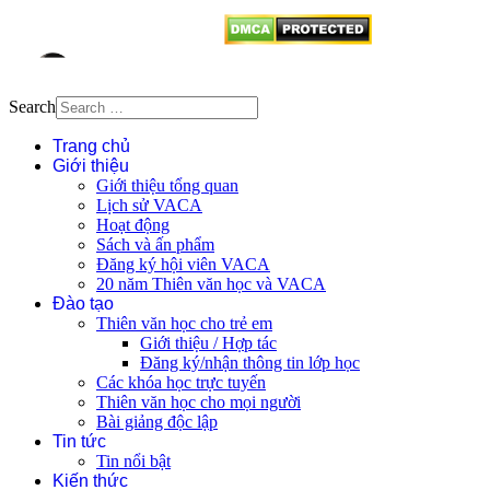
Search
Trang chủ
Giới thiệu
Giới thiệu tổng quan
Lịch sử VACA
Hoạt động
Sách và ấn phẩm
Đăng ký hội viên VACA
20 năm Thiên văn học và VACA
Đào tạo
Thiên văn học cho trẻ em
Giới thiệu / Hợp tác
Đăng ký/nhận thông tin lớp học
Các khóa học trực tuyến
Thiên văn học cho mọi người
Bài giảng độc lập
Tin tức
Tin nổi bật
Kiến thức