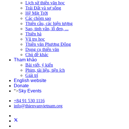
Lịch sử thiên văn học
Trái Đất và sự sống
Hệ Mặt Trời
Các chòm sao
Thiên cầu, các hiện tượng
Sao, tinh vân, lỗ đen, ...
Thiên hà
Vũ trụ học
Thiên văn Phương Đông
Dụng cụ thiên văn
Chủ đề khác
Tham khảo
Bài viết, ý kiến
Phim, tài liệu, tiện ích
Giải trí
English website
Donate
">
Sky Events
+84 91 530 1116
info@thienvanvietnam.org