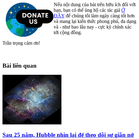
Nếu nội dung của bài trên hữu ích đối với
bạn, bạn có thể ủng hộ các tác giả
Ở
ĐÂY
để chúng tôi làm ngày càng tốt hơn
và mang lại kiến thức phong phú, đa dạng
và - như bao lâu nay - cực kỳ chính xác
tới cộng đồng.
Trân trọng cám ơn!
Bài liên quan
Sau 25 năm, Hubble nhìn lại để theo dõi sự giãn nở