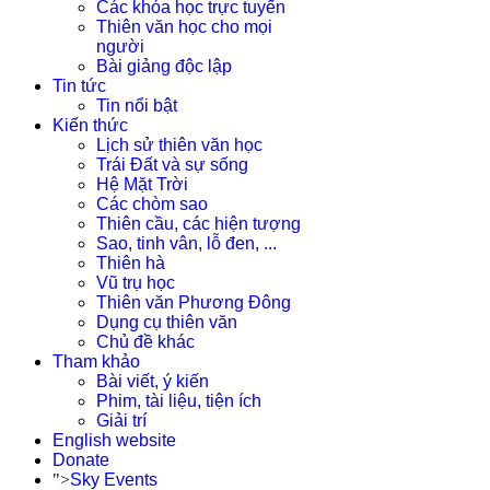
Các khóa học trực tuyến
Thiên văn học cho mọi
người
Bài giảng độc lập
Tin tức
Tin nổi bật
Kiến thức
Lịch sử thiên văn học
Trái Đất và sự sống
Hệ Mặt Trời
Các chòm sao
Thiên cầu, các hiện tượng
Sao, tinh vân, lỗ đen, ...
Thiên hà
Vũ trụ học
Thiên văn Phương Đông
Dụng cụ thiên văn
Chủ đề khác
Tham khảo
Bài viết, ý kiến
Phim, tài liệu, tiện ích
Giải trí
English website
Donate
">
Sky Events