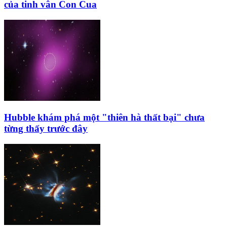
của tinh vân Con Cua
Hubble khám phá một "thiên hà thất bại" chưa
từng thấy trước đây