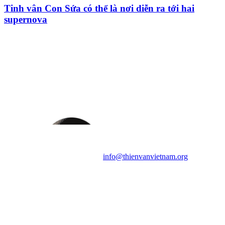
Tinh vân Con Sứa có thể là nơi diễn ra tới hai
supernova
HỘI THIÊN
VĂN VÀ VŨ TRỤ
HỌC VIỆT NAM
Vietnam Astronomy and
Cosmology Association (VACA)
Văn phòng: 90b Khương Đình,
quận Thanh Xuân, Hà Nội
Điện thoại: 091.530.1116; Email:
info@thienvanvietnam.org
Mọi bài viết tại đây thuộc bản
quyền của VACA, vui lòng ghi rõ
tên tác giả và nguồn trích
dẫn
Thienvanvietnam.org
khi quý
vị tái sử dụng bất cứ nội dung nào
từ website này.