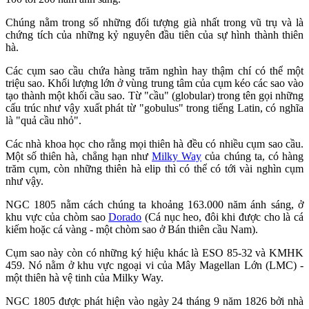
Chúng nằm trong số những đối tượng già nhất trong vũ trụ và là
chứng tích của những kỷ nguyên đầu tiên của sự hình thành thiên
hà.
Các cụm sao cầu chứa hàng trăm nghìn hay thậm chí có thể một
triệu sao. Khối lượng lớn ở vùng trung tâm của cụm kéo các sao vào
tạo thành một khối cầu sao. Từ "cầu" (globular) trong tên gọi những
cấu trúc như vậy xuất phát từ "gobulus" trong tiếng Latin, có nghĩa
là "quả cầu nhỏ".
Các nhà khoa học cho rằng mọi thiên hà đều có nhiều cụm sao cầu.
Một số thiên hà, chẳng hạn như
Milky Way
của chúng ta, có hàng
trăm cụm, còn những thiên hà elip thì có thể có tới vài nghìn cụm
như vậy.
NGC 1805 nằm cách chúng ta khoảng 163.000 năm ánh sáng, ở
khu vực của chòm sao
Dorado
(Cá nục heo, đôi khi được cho là cá
kiếm hoặc cá vàng - một chòm sao ở Bán thiên cầu Nam).
Cụm sao này còn có những ký hiệu khác là ESO 85-32 và KMHK
459. Nó nằm ở khu vực ngoại vi của Mây Magellan Lớn (LMC) -
một thiên hà vệ tinh của Milky Way.
NGC 1805 được phát hiện vào ngày 24 tháng 9 năm 1826 bởi nhà