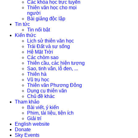
Các khóa học trực tuyến
Thiên văn học cho mọi
người
Bài giảng độc lập
Tin tức
Tin nổi bật
Kiến thức
Lịch sử thiên văn học
Trái Đất và sự sống
Hệ Mặt Trời
Các chòm sao
Thiên cầu, các hiện tượng
Sao, tinh vân, lỗ đen, ...
Thiên hà
Vũ trụ học
Thiên văn Phương Đông
Dụng cụ thiên văn
Chủ đề khác
Tham khảo
Bài viết, ý kiến
Phim, tài liệu, tiện ích
Giải trí
English website
Donate
Sky Events