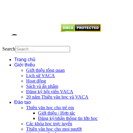
tên tác giả và nguồn trích
dẫn
Thienvanvietnam.org
khi quý
vị tái sử dụng bất cứ nội dung nào
từ website này.
Search
Trang chủ
Giới thiệu
Giới thiệu tổng quan
Lịch sử VACA
Hoạt động
Sách và ấn phẩm
Đăng ký hội viên VACA
20 năm Thiên văn học và VACA
Đào tạo
Thiên văn học cho trẻ em
Giới thiệu / Hợp tác
Đăng ký/nhận thông tin lớp học
Các khóa học trực tuyến
Thiên văn học cho mọi người