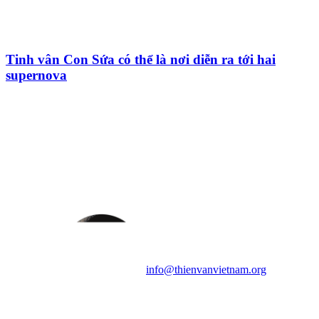
Tinh vân Con Sứa có thể là nơi diễn ra tới hai
supernova
HỘI THIÊN
VĂN VÀ VŨ TRỤ
HỌC VIỆT NAM
Vietnam Astronomy and
Cosmology Association (VACA)
Văn phòng: 90b Khương Đình,
quận Thanh Xuân, Hà Nội
Điện thoại: 091.530.1116; Email:
info@thienvanvietnam.org
Mọi bài viết tại đây thuộc bản
quyền của VACA, vui lòng ghi rõ