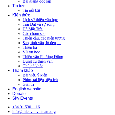
Bài giảng độc lập
Tin tức
Tin nổi bật
Kiến thức
Lịch sử thiên văn học
Trái Đất và sự sống
Hệ Mặt Trời
Các chòm sao
Thiên cầu, các hiện tượng
Sao, tinh vân, lỗ đen, ...
Thiên hà
Vũ trụ học
Thiên văn Phương Đông
Dụng cụ thiên văn
Chủ đề khác
Tham khảo
Bài viết, ý kiến
Phim, tài liệu, tiện ích
Giải trí
English website
Donate
Sky Events
+84 91 530 1116
info@thienvanvietnam.org