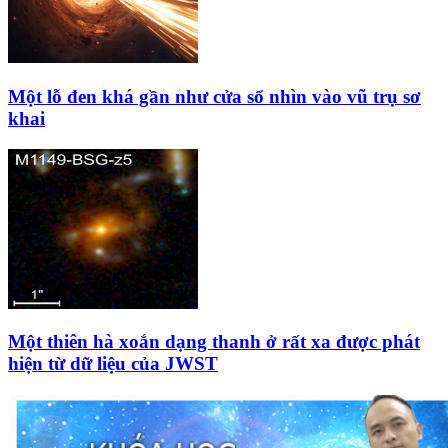
Một lỗ đen khá gần như cửa sổ nhìn vào vũ trụ sơ
khai
Một thiên hà xoắn dạng thanh ở rất xa được phát
hiện từ dữ liệu của JWST