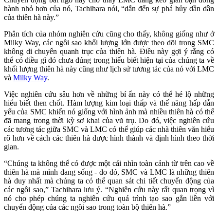
hành nhỏ hơn của nó, Tachihara nói, “dẫn đến sự phá hủy dần dần
của thiên hà này.”
Phân tích của nhóm nghiên cứu cũng cho thấy, không giống như ở
Milky Way, các ngôi sao khối lượng lớn được theo dõi trong SMC
không di chuyển quanh trục của thiên hà. Điều này gợi ý rằng có
thể có điều gì đó chưa đúng trong hiểu biết hiện tại của chúng ta về
khối lượng thiên hà này cũng như lịch sử tương tác của nó với LMC
và
Milky Way
.
Việc nghiên cứu sâu hơn về những bí ẩn này có thể hé lộ những
hiểu biết then chốt. Hàm lượng kim loại thấp và thế năng hấp dẫn
yếu của SMC khiến nó giống với hình ảnh mà nhiều thiên hà có thể
đã mang trong thời kỳ sơ khai của vũ trụ. Do đó, việc nghiên cứu
các tương tác giữa SMC và LMC có thể giúp các nhà thiên văn hiểu
rõ hơn về cách các thiên hà được hình thành và định hình theo thời
gian.
“Chúng ta không thể có được một cái nhìn toàn cảnh từ trên cao về
thiên hà mà mình đang sống - do đó, SMC và LMC là những thiên
hà duy nhất mà chúng ta có thể quan sát chi tiết chuyển động của
các ngôi sao,” Tachihara lưu ý. “Nghiên cứu này rất quan trọng vì
nó cho phép chúng ta nghiên cứu quá trình tạo sao gắn liền với
chuyển động của các ngôi sao trong toàn bộ thiên hà.”