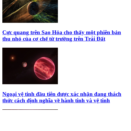
Cực quang trên Sao Hỏa cho thấy một phiên bản
thu nhỏ của cơ chế từ trường trên Trái Đất
Ngoại vệ tinh đầu tiên được xác nhận đang thách
thức cách định nghĩa về hành tinh và vệ tinh