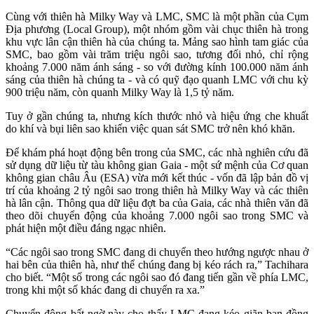
Cùng với thiên hà Milky Way và LMC, SMC là một phần của Cụm
Địa phương (Local Group), một nhóm gồm vài chục thiên hà trong
khu vực lân cận thiên hà của chúng ta. Mảng sao hình tam giác của
SMC, bao gồm vài trăm triệu ngôi sao, tương đối nhỏ, chỉ rộng
khoảng 7.000 năm ánh sáng - so với đường kính 100.000 năm ánh
sáng của thiên hà chúng ta - và có quỹ đạo quanh LMC với chu kỳ
900 triệu năm, còn quanh Milky Way là 1,5 tỷ năm.
Tuy ở gần chúng ta, nhưng kích thước nhỏ và hiệu ứng che khuất
do khí và bụi liên sao khiến việc quan sát SMC trở nên khó khăn.
Để khám phá hoạt động bên trong của SMC, các nhà nghiên cứu đã
sử dụng dữ liệu từ tàu không gian Gaia - một sứ mệnh của Cơ quan
không gian châu Âu (ESA) vừa mới kết thúc - vốn đã lập bản đồ vị
trí của khoảng 2 tỷ ngôi sao trong thiên hà Milky Way và các thiên
hà lân cận. Thông qua dữ liệu đợt ba của Gaia, các nhà thiên văn đã
theo dõi chuyển động của khoảng 7.000 ngôi sao trong SMC và
phát hiện một điều đáng ngạc nhiên.
“Các ngôi sao trong SMC đang di chuyển theo hướng ngược nhau ở
hai bên của thiên hà, như thể chúng đang bị kéo rách ra,” Tachihara
cho biết. “Một số trong các ngôi sao đó đang tiến gần về phía LMC,
trong khi một số khác đang di chuyển ra xa.”
Chuyển động bất ngờ này cho thấy LMC đang kéo giãn bạn đồng