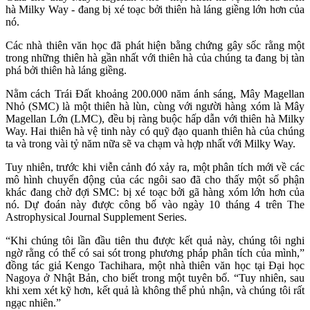
hà Milky Way - đang bị xé toạc bởi thiên hà láng giềng lớn hơn của
nó.
Các nhà thiên văn học đã phát hiện bằng chứng gây sốc rằng một
trong những thiên hà gần nhất với thiên hà của chúng ta đang bị tàn
phá bởi thiên hà láng giềng.
Nằm cách Trái Đất khoảng 200.000 năm ánh sáng, Mây Magellan
Nhỏ (SMC) là một thiên hà lùn, cùng với người hàng xóm là Mây
Magellan Lớn (LMC), đều bị ràng buộc hấp dẫn với thiên hà Milky
Way. Hai thiên hà vệ tinh này có quỹ đạo quanh thiên hà của chúng
ta và trong vài tỷ năm nữa sẽ va chạm và hợp nhất với Milky Way.
Tuy nhiên, trước khi viễn cảnh đó xảy ra, một phân tích mới về các
mô hình chuyển động của các ngôi sao đã cho thấy một số phận
khác đang chờ đợi SMC: bị xé toạc bởi gã hàng xóm lớn hơn của
nó. Dự đoán này được công bố vào ngày 10 tháng 4 trên The
Astrophysical Journal Supplement Series.
“Khi chúng tôi lần đầu tiên thu được kết quả này, chúng tôi nghi
ngờ rằng có thể có sai sót trong phương pháp phân tích của mình,”
đồng tác giả Kengo Tachihara, một nhà thiên văn học tại Đại học
Nagoya ở Nhật Bản, cho biết trong một tuyên bố. “Tuy nhiên, sau
khi xem xét kỹ hơn, kết quả là không thể phủ nhận, và chúng tôi rất
ngạc nhiên.”