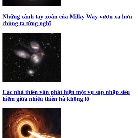
Những cánh tay xoắn của Milky Way vươn xa hơn
chúng ta từng nghĩ
Các nhà thiên văn phát hiện một vụ sáp nhập siêu
hiếm giữa nhiều thiên hà khổng lồ