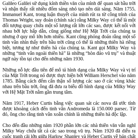
Galileo Galilei sử dụng kính thiên văn của mình để quan sát bầu trời
và nhận thấy rất nhiều đốm sáng nhỏ tạo nên dải sáng. Năm 1755,
Immanuel Kant, trong luận thuyết của mình rút ra từ công trình của
Thomas Wright, suy đoán (chính xác) rằng Milky Way có thể là một
đối tượng quay chứa một số lượng rất lớn các sao, được kết nối với
nhau bởi lực hấp dẫn, cũng giống như Hệ Mặt Trời của chúng ta
nhưng ở quy mô lớn hơn nhiều. Kant cũng phỏng đoán rằng một số
tinh vân nhìn thấy trên bầu trời cũng có thể là những thiên hà riêng
biệt, tương tự như thiên hà của chúng ta. Kant gọi Milky Way và
những “tinh vân ngoài thiên hà” là những “hòn đảo vũ trụ” và thuật
ngữ này tồn tại cho đến những năm 1930.
Những nỗ lực đầu tiên để mô tả hình dạng của Milky Way và vị trí
của Mặt Trời trong nó được thực hiện bởi William Herschel vào năm
1785. Bằng cách đếm cẩn thận số lượng các sao ở các vùng khác
nhau trên bầu trời, ông đã đưa ra biểu đồ hình dạng của Milky Way
với Hệ Mặt Trời nằm gần trung tâm.
Năm 1917, Heber Curtis bằng việc quan sát các nova đã ước tính
được khoảng cách đến tinh vân Andromeda là 150.000 parsec. Từ
đó, ông cho rằng tinh vân xoắn chính là những thiên hà độc lập.
Cho đến đầu những năm 1920 phần lớn các nhà thiên văn vẫn nghĩ
Milky Way chứa tất cả các sao trong vũ trụ. Năm 1920 đã diễn ra
cuộc tranh cãi lớn giữa Harlow Shapley và Heber Curtis về bản chất