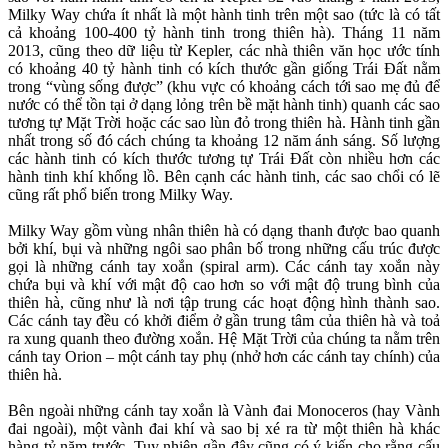
Milky Way chứa ít nhất là một hành tinh trên một sao (tức là có tất
cả khoảng 100-400 tỷ hành tinh trong thiên hà). Tháng 11 năm
2013, cũng theo dữ liệu từ Kepler, các nhà thiên văn học ước tính
có khoảng 40 tỷ hành tinh có kích thước gần giống Trái Đất nằm
trong “vùng sống được” (khu vực có khoảng cách tới sao mẹ đủ để
nước có thể tồn tại ở dạng lỏng trên bề mặt hành tinh) quanh các sao
tương tự Mặt Trời hoặc các sao lùn đỏ trong thiên hà. Hành tinh gần
nhất trong số đó cách chúng ta khoảng 12 năm ánh sáng. Số lượng
các hành tinh có kích thước tương tự Trái Đất còn nhiều hơn các
hành tinh khí khổng lồ. Bên cạnh các hành tinh, các sao chổi có lẽ
cũng rất phổ biến trong Milky Way.
Milky Way gồm vùng nhân thiên hà có dạng thanh được bao quanh
bởi khí, bụi và những ngôi sao phân bố trong những cấu trúc được
gọi là những cánh tay xoắn (spiral arm). Các cánh tay xoắn này
chứa bụi và khí với mật độ cao hơn so với mật độ trung bình của
thiên hà, cũng như là nơi tập trung các hoạt động hình thành sao.
Các cánh tay đều có khởi điểm ở gần trung tâm của thiên hà và toả
ra xung quanh theo đường xoắn. Hệ Mặt Trời của chúng ta nằm trên
cánh tay Orion – một cánh tay phụ (nhở hơn các cánh tay chính) của
thiên hà.
Bên ngoài những cánh tay xoắn là Vành đai Monoceros (hay Vành
đai ngoài), một vành đai khí và sao bị xé ra từ một thiên hà khác
hàng tỷ năm trước. Tuy nhiên gần đây cũng có ý kiến cho rằng cấu