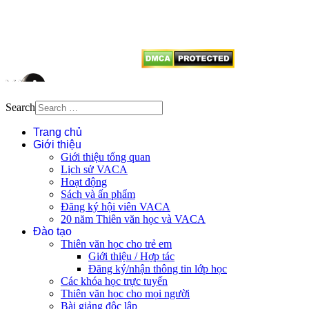
dẫn
Thienvanvietnam.org
khi quý
vị tái sử dụng bất cứ nội dung nào
từ website này.
Search
Trang chủ
Giới thiệu
Giới thiệu tổng quan
Lịch sử VACA
Hoạt động
Sách và ấn phẩm
Đăng ký hội viên VACA
20 năm Thiên văn học và VACA
Đào tạo
Thiên văn học cho trẻ em
Giới thiệu / Hợp tác
Đăng ký/nhận thông tin lớp học
Các khóa học trực tuyến
Thiên văn học cho mọi người
Bài giảng độc lập