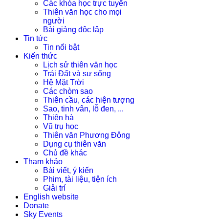
Các khóa học trực tuyến
Thiên văn học cho mọi
người
Bài giảng độc lập
Tin tức
Tin nổi bật
Kiến thức
Lịch sử thiên văn học
Trái Đất và sự sống
Hệ Mặt Trời
Các chòm sao
Thiên cầu, các hiện tượng
Sao, tinh vân, lỗ đen, ...
Thiên hà
Vũ trụ học
Thiên văn Phương Đông
Dụng cụ thiên văn
Chủ đề khác
Tham khảo
Bài viết, ý kiến
Phim, tài liệu, tiện ích
Giải trí
English website
Donate
Sky Events