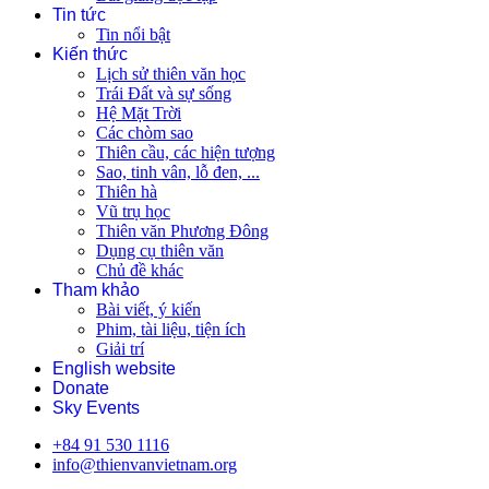
Tin tức
Tin nổi bật
Kiến thức
Lịch sử thiên văn học
Trái Đất và sự sống
Hệ Mặt Trời
Các chòm sao
Thiên cầu, các hiện tượng
Sao, tinh vân, lỗ đen, ...
Thiên hà
Vũ trụ học
Thiên văn Phương Đông
Dụng cụ thiên văn
Chủ đề khác
Tham khảo
Bài viết, ý kiến
Phim, tài liệu, tiện ích
Giải trí
English website
Donate
Sky Events
+84 91 530 1116
info@thienvanvietnam.org