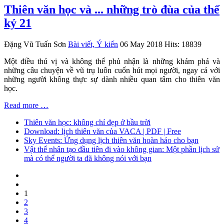
Thiên văn học và ... những trò đùa của thế
kỷ 21
Đặng Vũ Tuấn Sơn
Bài viết, Ý kiến
06 May 2018
Hits: 18839
Một điều thú vị và không thể phủ nhận là những khám phá và
những câu chuyện về vũ trụ luôn cuốn hút mọi người, ngay cả với
những người không thực sự dành nhiều quan tâm cho thiên văn
học.
Read more …
Thiên văn học: không chỉ đẹp ở bầu trời
Download: lịch thiên văn của VACA | PDF | Free
Sky Events: Ứng dụng lịch thiên văn hoàn hảo cho bạn
Vật thể nhân tạo đầu tiên đi vào không gian: Một phần lịch sử
mà có thể người ta đã không nói với bạn
1
2
3
4