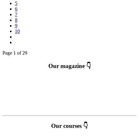
5
6
7
8
9
10
Page 1 of 29
Our magazine 👇
Our courses 👇