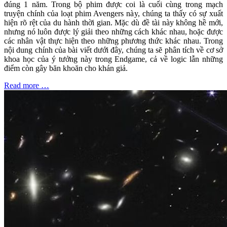
đúng 1 năm. Trong bộ phim được coi là cuối cùng trong mạch
truyện chính của loạt phim Avengers này, chúng ta thấy có sự xuất
hiện rõ rệt của du hành thời gian. Mặc dù đề tài này không hề mới,
nhưng nó luôn được lý giải theo những cách khác nhau, hoặc được
các nhân vật thực hiện theo những phương thức khác nhau. Trong
nội dung chính của bài viết dưới đây, chúng ta sẽ phân tích về cơ sở
khoa học của ý tưởng này trong Endgame, cả về logic lẫn những
điểm còn gây băn khoăn cho khán giả.
Read more …