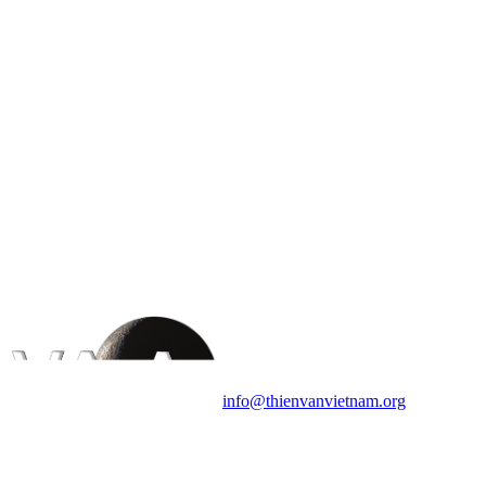
HỘI THIÊN
VĂN VÀ VŨ TRỤ
HỌC VIỆT NAM
Vietnam Astronomy and
Cosmology Association (VACA)
Văn phòng: 90b Khương Đình,
quận Thanh Xuân, Hà Nội
Điện thoại: 091.530.1116; Email:
info@thienvanvietnam.org
Mọi bài viết tại đây thuộc bản
quyền của VACA, vui lòng ghi rõ
tên tác giả và nguồn trích