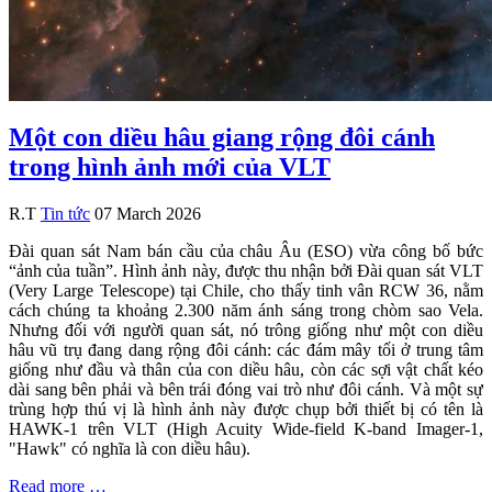
Một con diều hâu giang rộng đôi cánh
trong hình ảnh mới của VLT
R.T
Tin tức
07 March 2026
Đài quan sát Nam bán cầu của châu Âu (ESO) vừa công bố bức
“ảnh của tuần”. Hình ảnh này, được thu nhận bởi Đài quan sát VLT
(Very Large Telescope) tại Chile, cho thấy tinh vân RCW 36, nằm
cách chúng ta khoảng 2.300 năm ánh sáng trong chòm sao Vela.
Nhưng đối với người quan sát, nó trông giống như một con diều
hâu vũ trụ đang dang rộng đôi cánh: các đám mây tối ở trung tâm
giống như đầu và thân của con diều hâu, còn các sợi vật chất kéo
dài sang bên phải và bên trái đóng vai trò như đôi cánh. Và một sự
trùng hợp thú vị là hình ảnh này được chụp bởi thiết bị có tên là
HAWK-1 trên VLT (High Acuity Wide-field K-band Imager-1,
"Hawk" có nghĩa là con diều hâu).
Read more …