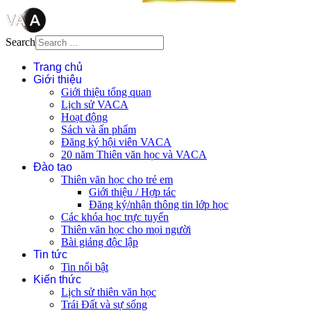
Search
Trang chủ
Giới thiệu
Giới thiệu tổng quan
Lịch sử VACA
Hoạt động
Sách và ấn phẩm
Đăng ký hội viên VACA
20 năm Thiên văn học và VACA
Đào tạo
Thiên văn học cho trẻ em
Giới thiệu / Hợp tác
Đăng ký/nhận thông tin lớp học
Các khóa học trực tuyến
Thiên văn học cho mọi người
Bài giảng độc lập
Tin tức
Tin nổi bật
Kiến thức
Lịch sử thiên văn học
Trái Đất và sự sống