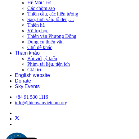
Hệ Mặt Trời
Các chòm sao
Thiên cầu, các hiện tượng
Sao, tinh vân, lỗ đen, ...
Thiên hà
Vũ trụ học
Thiên văn Phương Đông
Dụng cụ thiên văn
Chủ đề khác
Tham khảo
Bài viết, ý kiến
Phim, tài liệu, tiện ích
Giải trí
English website
Donate
Sky Events
+84 91 530 1116
info@thienvanvietnam.org