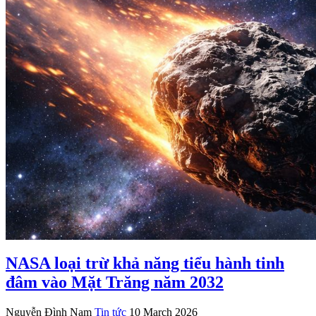
NASA loại trừ khả năng tiểu hành tinh
đâm vào Mặt Trăng năm 2032
Nguyễn Đình Nam
Tin tức
10 March 2026