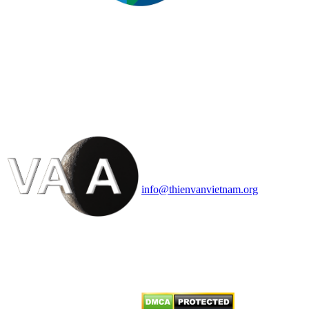
HỘI THIÊN
VĂN VÀ VŨ TRỤ
HỌC VIỆT NAM
Vietnam Astronomy and
Cosmology Association (VACA)
Văn phòng: 90b Khương Đình,
quận Thanh Xuân, Hà Nội
Điện thoại: 091.530.1116; Email:
info@thienvanvietnam.org
Mọi bài viết tại đây thuộc bản
quyền của VACA, vui lòng ghi rõ
tên tác giả và nguồn trích
dẫn
Thienvanvietnam.org
khi quý
vị tái sử dụng bất cứ nội dung nào
từ website này.