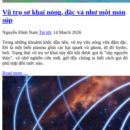
Vũ trụ sơ khai nóng, đặc và như một món
súp
Nguyễn Đình Nam
Tin tức
14 March 2026
Trong những khoảnh khắc đầu tiên, vũ trụ vừa nóng vừa đậm đặc.
Đó là một biển plasma gồm các hạt quark và gluon, từ đó hydro,
heli. Trạng thái vũ trụ sơ khai này đôi khi được gọi là "súp nguyên
thủy", và nhờ nghiên cứu mới, giờ đây chúng ta biết cách gọi đó
phù hợp đến mức nào.
Read more …