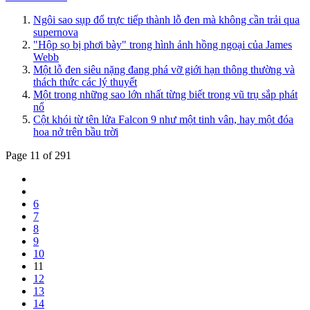
Ngôi sao sụp đổ trực tiếp thành lỗ đen mà không cần trải qua
supernova
"Hộp sọ bị phơi bày" trong hình ảnh hồng ngoại của James
Webb
Một lỗ đen siêu nặng đang phá vỡ giới hạn thông thường và
thách thức các lý thuyết
Một trong những sao lớn nhất từng biết trong vũ trụ sắp phát
nổ
Cột khói từ tên lửa Falcon 9 như một tinh vân, hay một đóa
hoa nở trên bầu trời
Page 11 of 291
6
7
8
9
10
11
12
13
14