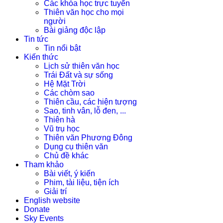
Các khóa học trực tuyến
Thiên văn học cho mọi
người
Bài giảng độc lập
Tin tức
Tin nổi bật
Kiến thức
Lịch sử thiên văn học
Trái Đất và sự sống
Hệ Mặt Trời
Các chòm sao
Thiên cầu, các hiện tượng
Sao, tinh vân, lỗ đen, ...
Thiên hà
Vũ trụ học
Thiên văn Phương Đông
Dụng cụ thiên văn
Chủ đề khác
Tham khảo
Bài viết, ý kiến
Phim, tài liệu, tiện ích
Giải trí
English website
Donate
Sky Events