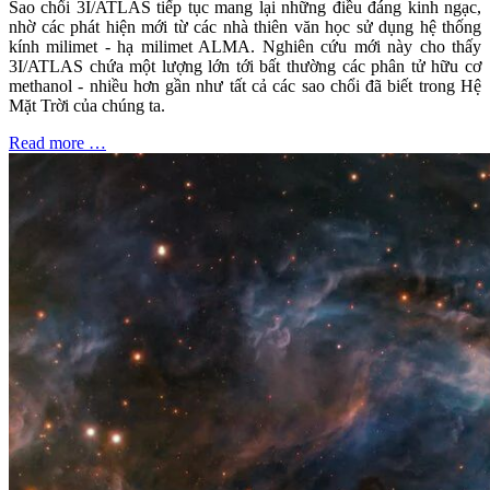
Sao chổi 3I/ATLAS tiếp tục mang lại những điều đáng kinh ngạc,
nhờ các phát hiện mới từ các nhà thiên văn học sử dụng hệ thống
kính milimet - hạ milimet ALMA. Nghiên cứu mới này cho thấy
3I/ATLAS chứa một lượng lớn tới bất thường các phân tử hữu cơ
methanol - nhiều hơn gần như tất cả các sao chổi đã biết trong Hệ
Mặt Trời của chúng ta.
Read more …