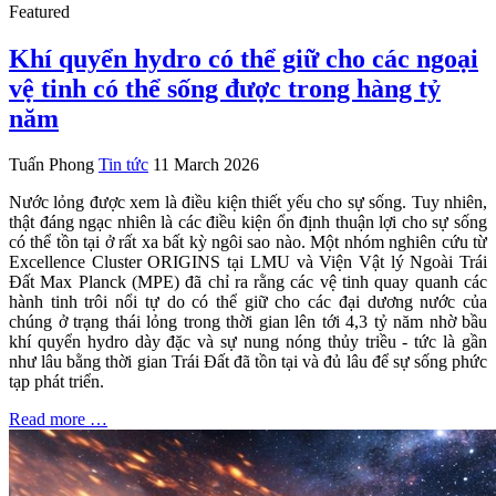
Featured
Khí quyển hydro có thể giữ cho các ngoại
vệ tinh có thể sống được trong hàng tỷ
năm
Tuấn Phong
Tin tức
11 March 2026
Nước lỏng được xem là điều kiện thiết yếu cho sự sống. Tuy nhiên,
thật đáng ngạc nhiên là các điều kiện ổn định thuận lợi cho sự sống
có thể tồn tại ở rất xa bất kỳ ngôi sao nào. Một nhóm nghiên cứu từ
Excellence Cluster ORIGINS tại LMU và Viện Vật lý Ngoài Trái
Đất Max Planck (MPE) đã chỉ ra rằng các vệ tinh quay quanh các
hành tinh trôi nổi tự do có thể giữ cho các đại dương nước của
chúng ở trạng thái lỏng trong thời gian lên tới 4,3 tỷ năm nhờ bầu
khí quyển hydro dày đặc và sự nung nóng thủy triều - tức là gần
như lâu bằng thời gian Trái Đất đã tồn tại và đủ lâu để sự sống phức
tạp phát triển.
Read more …