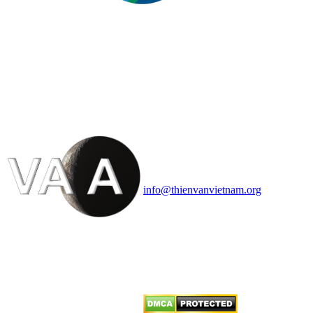
HỘI THIÊN
VĂN VÀ VŨ TRỤ
HỌC VIỆT NAM
Vietnam Astronomy and
Cosmology Association (VACA)
Văn phòng: 90b Khương Đình,
quận Thanh Xuân, Hà Nội
Điện thoại: 091.530.1116; Email:
info@thienvanvietnam.org
Mọi bài viết tại đây thuộc bản
quyền của VACA, vui lòng ghi rõ
tên tác giả và nguồn trích
dẫn
Thienvanvietnam.org
khi quý
vị tái sử dụng bất cứ nội dung nào
từ website này.