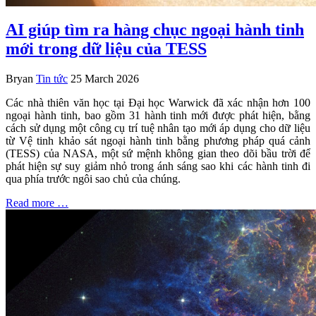
AI giúp tìm ra hàng chục ngoại hành tinh
mới trong dữ liệu của TESS
Bryan
Tin tức
25 March 2026
Các nhà thiên văn học tại Đại học Warwick đã xác nhận hơn 100
ngoại hành tinh, bao gồm 31 hành tinh mới được phát hiện, bằng
cách sử dụng một công cụ trí tuệ nhân tạo mới áp dụng cho dữ liệu
từ Vệ tinh khảo sát ngoại hành tinh bằng phương pháp quá cảnh
(TESS) của NASA, một sứ mệnh không gian theo dõi bầu trời để
phát hiện sự suy giảm nhỏ trong ánh sáng sao khi các hành tinh đi
qua phía trước ngôi sao chủ của chúng.
Read more …