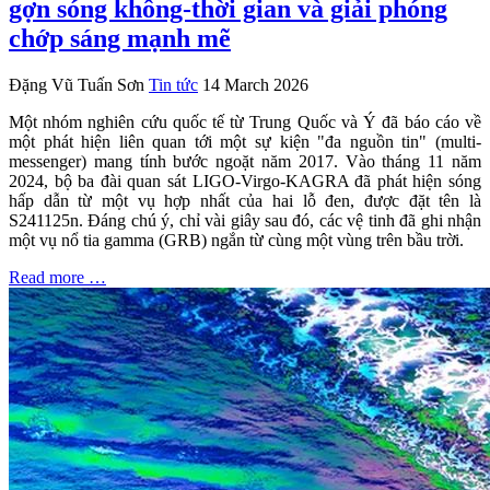
gợn sóng không-thời gian và giải phóng
chớp sáng mạnh mẽ
Đặng Vũ Tuấn Sơn
Tin tức
14 March 2026
Một nhóm nghiên cứu quốc tế từ Trung Quốc và Ý đã báo cáo về
một phát hiện liên quan tới một sự kiện "đa nguồn tin" (multi-
messenger) mang tính bước ngoặt năm 2017. Vào tháng 11 năm
2024, bộ ba đài quan sát LIGO-Virgo-KAGRA đã phát hiện sóng
hấp dẫn từ một vụ hợp nhất của hai lỗ đen, được đặt tên là
S241125n. Đáng chú ý, chỉ vài giây sau đó, các vệ tinh đã ghi nhận
một vụ nổ tia gamma (GRB) ngắn từ cùng một vùng trên bầu trời.
Read more …