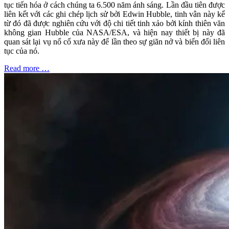
tục tiến hóa ở cách chúng ta 6.500 năm ánh sáng. Lần đầu tiên được
liên kết với các ghi chép lịch sử bởi Edwin Hubble, tinh vân này kể
từ đó đã được nghiên cứu với độ chi tiết tinh xảo bởi kính thiên văn
không gian Hubble của NASA/ESA, và hiện nay thiết bị này đã
quan sát lại vụ nổ cổ xưa này để lần theo sự giãn nở và biến đổi liên
tục của nó.
Read more …