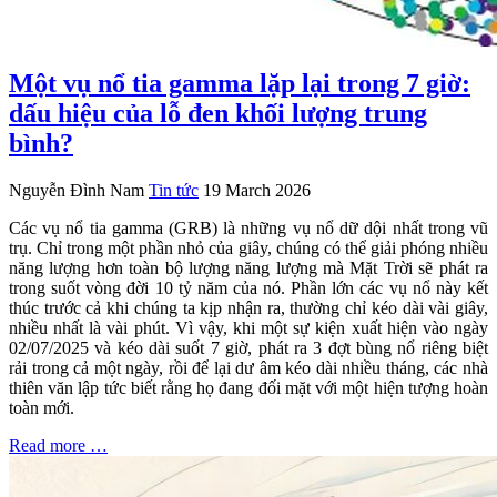
Một vụ nổ tia gamma lặp lại trong 7 giờ:
dấu hiệu của lỗ đen khối lượng trung
bình?
Nguyễn Đình Nam
Tin tức
19 March 2026
Các vụ nổ tia gamma (GRB) là những vụ nổ dữ dội nhất trong vũ
trụ. Chỉ trong một phần nhỏ của giây, chúng có thể giải phóng nhiều
năng lượng hơn toàn bộ lượng năng lượng mà Mặt Trời sẽ phát ra
trong suốt vòng đời 10 tỷ năm của nó. Phần lớn các vụ nổ này kết
thúc trước cả khi chúng ta kịp nhận ra, thường chỉ kéo dài vài giây,
nhiều nhất là vài phút. Vì vậy, khi một sự kiện xuất hiện vào ngày
02/07/2025 và kéo dài suốt 7 giờ, phát ra 3 đợt bùng nổ riêng biệt
rải trong cả một ngày, rồi để lại dư âm kéo dài nhiều tháng, các nhà
thiên văn lập tức biết rằng họ đang đối mặt với một hiện tượng hoàn
toàn mới.
Read more …