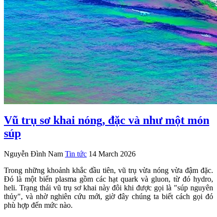
Vũ trụ sơ khai nóng, đặc và như một món
súp
Nguyễn Đình Nam
Tin tức
14 March 2026
Trong những khoảnh khắc đầu tiên, vũ trụ vừa nóng vừa đậm đặc.
Đó là một biển plasma gồm các hạt quark và gluon, từ đó hydro,
heli. Trạng thái vũ trụ sơ khai này đôi khi được gọi là "súp nguyên
thủy", và nhờ nghiên cứu mới, giờ đây chúng ta biết cách gọi đó
phù hợp đến mức nào.