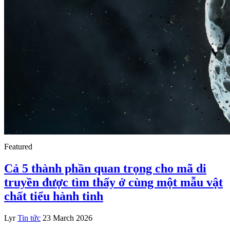
Featured
Cả 5 thành phần quan trọng cho mã di
truyền được tìm thấy ở cùng một mẫu vật
chất tiểu hành tinh
Lyr
Tin tức
23 March 2026