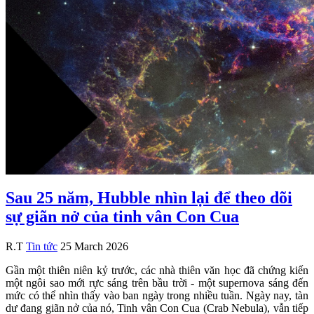
Sau 25 năm, Hubble nhìn lại để theo dõi
sự giãn nở của tinh vân Con Cua
R.T
Tin tức
25 March 2026
Gần một thiên niên kỷ trước, các nhà thiên văn học đã chứng kiến
một ngôi sao mới rực sáng trên bầu trời - một supernova sáng đến
mức có thể nhìn thấy vào ban ngày trong nhiều tuần. Ngày nay, tàn
dư đang giãn nở của nó, Tinh vân Con Cua (Crab Nebula), vẫn tiếp