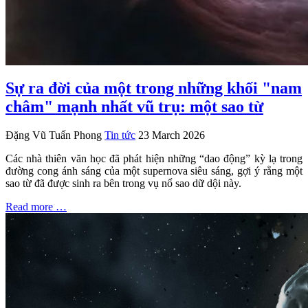
Sự ra đời của một trong những khối "nam
châm" mạnh nhất vũ trụ: một sao từ
Đặng Vũ Tuấn Phong
Tin tức
23 March 2026
Các nhà thiên văn học đã phát hiện những “dao động” kỳ lạ trong
đường cong ánh sáng của một supernova siêu sáng, gợi ý rằng một
sao từ đã được sinh ra bên trong vụ nổ sao dữ dội này.
Read more …