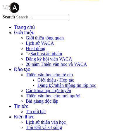
Search
Trang chủ
Giới thiệu
Giới thiệu tổng quan
Lịch sử VACA
Hoạt động
">
Sách và ấn phẩm
Đăng ký hội viên VACA
20 năm Thiên văn học và VACA
Đào tạo
Thiên văn học cho trẻ em
Giới thiệu / Hợp tác
Đăng ký/nhận thông tin lớp học
Các khóa học trực tuyến
Thiên văn học cho mọi người
Bài giảng độc lập
Tin tức
Tin nổi bật
Kiến thức
Lịch sử thiên văn học
Trái Đất và sự sống