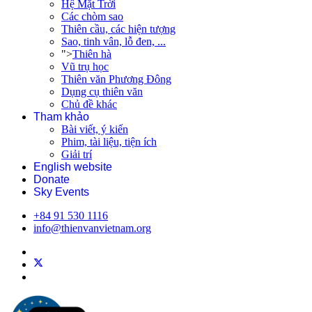
Hệ Mặt Trời
Các chòm sao
Thiên cầu, các hiện tượng
Sao, tinh vân, lỗ đen, ...
">
Thiên hà
Vũ trụ học
Thiên văn Phương Đông
Dụng cụ thiên văn
Chủ đề khác
Tham khảo
Bài viết, ý kiến
Phim, tài liệu, tiện ích
Giải trí
English website
Donate
Sky Events
+84 91 530 1116
info@thienvanvietnam.org