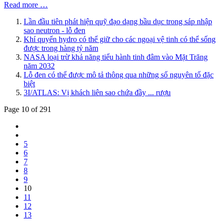
Read more …
Lần đầu tiên phát hiện quỹ đạo dạng bầu dục trong sáp nhập
sao neutron - lỗ đen
Khí quyển hydro có thể giữ cho các ngoại vệ tinh có thể sống
được trong hàng tỷ năm
NASA loại trừ khả năng tiểu hành tinh đâm vào Mặt Trăng
năm 2032
Lỗ đen có thể được mô tả thông qua những số nguyên tố đặc
biệt
3I/ATLAS: Vị khách liên sao chứa đầy ... rượu
Page 10 of 291
5
6
7
8
9
10
11
12
13