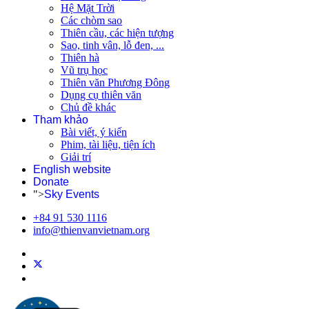
Hệ Mặt Trời
Các chòm sao
Thiên cầu, các hiện tượng
Sao, tinh vân, lỗ đen, ...
Thiên hà
Vũ trụ học
Thiên văn Phương Đông
Dụng cụ thiên văn
Chủ đề khác
Tham khảo
Bài viết, ý kiến
Phim, tài liệu, tiện ích
Giải trí
English website
Donate
">
Sky Events
+84 91 530 1116
info@thienvanvietnam.org