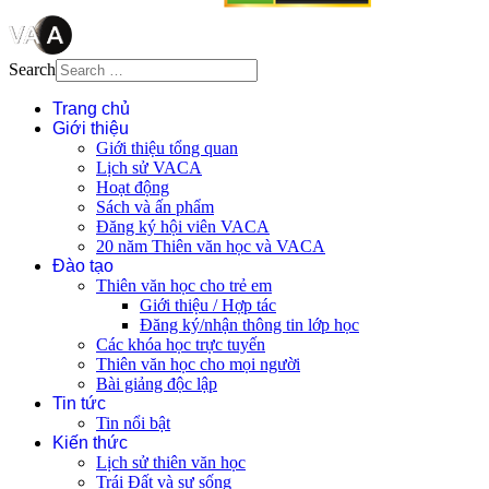
Search
Trang chủ
Giới thiệu
Giới thiệu tổng quan
Lịch sử VACA
Hoạt động
Sách và ấn phẩm
Đăng ký hội viên VACA
20 năm Thiên văn học và VACA
Đào tạo
Thiên văn học cho trẻ em
Giới thiệu / Hợp tác
Đăng ký/nhận thông tin lớp học
Các khóa học trực tuyến
Thiên văn học cho mọi người
Bài giảng độc lập
Tin tức
Tin nổi bật
Kiến thức
Lịch sử thiên văn học
Trái Đất và sự sống