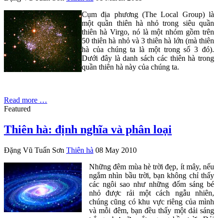
Cụm địa phương (The Local Group) là
một quần thiên hà nhỏ trong siêu quần
thiên hà Virgo, nó là một nhóm gồm trên
50 thiên hà nhỏ và 3 thiên hà lớn (mà thiên
hà của chúng ta là một trong số 3 đó).
Dưới đây là danh sách các thiên hà trong
quần thiên hà này của chúng ta.
Read more …
Featured
Thiên hà: định nghĩa và phân loại
Đặng Vũ Tuấn Sơn
Thiên hà
08 May 2010
Những đêm mùa hè trời đẹp, ít mây, nếu
ngắm nhìn bầu trời, bạn không chỉ thấy
các ngôi sao như những đốm sáng bé
nhỏ được rải một cách ngẫu nhiên,
chúng cũng có khu vực riêng của mình
và mỗi đêm, bạn đều thấy một dải sáng