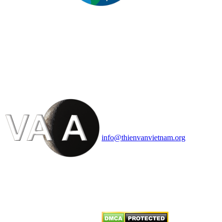
HỘI THIÊN
VĂN VÀ VŨ TRỤ
HỌC VIỆT NAM
Vietnam Astronomy and
Cosmology Association (VACA)
Văn phòng: 90b Khương Đình,
quận Thanh Xuân, Hà Nội
Điện thoại: 091.530.1116; Email:
info@thienvanvietnam.org
Mọi bài viết tại đây thuộc bản
quyền của VACA, vui lòng ghi rõ
tên tác giả và nguồn trích
dẫn
Thienvanvietnam.org
khi quý
vị tái sử dụng bất cứ nội dung nào
từ website này.