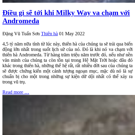
Điều gì sẽ tới khi Milky Way va chạm với
Andromeda
Đặng Vũ Tuấn Sơn
Thiên hà
01 May 2022
4,5 tỷ năm nữa tính từ lúc này, thiên hà của chúng ta sẽ trải qua biến
động lớn nhất trong suốt lịch sử của nó. Đó là khi nó va chạm với
thiên hà Andromeda. Từ hàng trăm triệu năm trước đó, nếu như nền
văn minh của chúng ta còn tồn tại trong Hệ Mặt Trời hoặc đâu đó
khác trong thiên hà, những thế hệ rất, rất nhiều đời sau của chúng ta
sẽ được chứng kiến một cảnh tượng ngoạn mục, mặc dù nó là sự
chuẩn bị cho một trong những sự kiện dữ dội nhất có thể xảy ra
trong vũ trụ.
Read more …