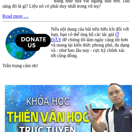
trắng như sữa vắt ngang bầu trời. Dải
sáng đó là gì? Liệu nó có phải duy nhất trong vũ trụ?
Read more …
Nếu nội dung của bài trên hữu ích đối với
bạn, bạn có thể ủng hộ các tác giả
Ở
ĐÂY
để chúng tôi làm ngày càng tốt hơn
và mang lại kiến thức phong phú, đa dạng
và - như bao lâu nay - cực kỳ chính xác
tới cộng đồng.
Trân trọng cám ơn!