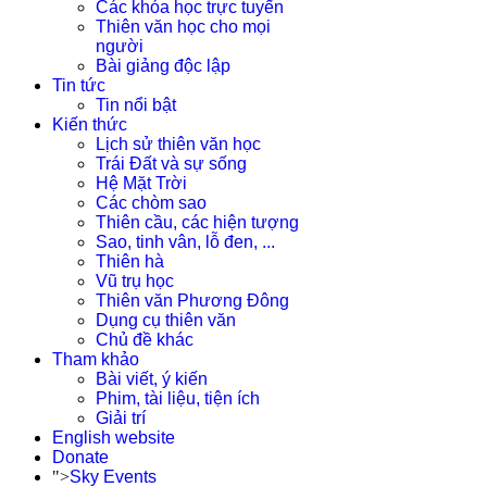
Các khóa học trực tuyến
Thiên văn học cho mọi
người
Bài giảng độc lập
Tin tức
Tin nổi bật
Kiến thức
Lịch sử thiên văn học
Trái Đất và sự sống
Hệ Mặt Trời
Các chòm sao
Thiên cầu, các hiện tượng
Sao, tinh vân, lỗ đen, ...
Thiên hà
Vũ trụ học
Thiên văn Phương Đông
Dụng cụ thiên văn
Chủ đề khác
Tham khảo
Bài viết, ý kiến
Phim, tài liệu, tiện ích
Giải trí
English website
Donate
">
Sky Events