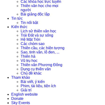
Các khóa học trực tuyến
Thiên văn học cho mọi
người
Bài giảng độc lập
Tin tức
Tin nổi bật
Kiến thức
Lịch sử thiên văn học
Trái Đất và sự sống
Hệ Mặt Trời
Các chòm sao
Thiên cầu, các hiện tượng
Sao, tinh vân, lỗ đen, ...
Thiên hà
Vũ trụ học
Thiên văn Phương Đông
Dụng cụ thiên văn
Chủ đề khác
Tham khảo
Bài viết, ý kiến
Phim, tài liệu, tiện ích
Giải trí
English website
Donate
Sky Events