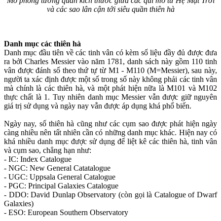
Mô phỏng tương quan kích thước giữa các qui mô từ Hệ Mặt Trời
và các sao lân cận tới siêu quần thiên hà
Danh mục các thiên hà
Danh mục đầu tiên về các tinh vân có kèm số liệu đầy đủ được đưa
ra bởi Charles Messier vào năm 1781, danh sách này gồm 110 tinh
vân được đánh số theo thứ tự từ M1 - M110 (M=Messier), sau này,
người ta xác định được một số trong số này không phải các tinh vân
mà chính là các thiên hà, và một phát hiện nữa là M101 và M102
thực chất là 1. Tuy nhiên danh mục Messier vẫn được giữ nguyên
giá trị sử dụng và ngày nay vẫn được áp dụng khá phổ biến.
Ngày nay, số thiên hà cũng như các cụm sao được phát hiện ngày
càng nhiều nên tất nhiên cần có những danh mục khác. Hiện nay có
khá nhiều danh mục được sử dụng để liệt kê các thiên hà, tinh vân
và cụm sao, chẳng hạn như:
- IC: Index Catalogue
- NGC: New General Catatalogue
- UGC: Uppsala General Catalogue
- PGC: Principal Galaxies Catalogue
- DDO: David Dunlap Observatory (còn gọi là Catalogue of Dwarf
Galaxies)
- ESO: European Southern Observatory