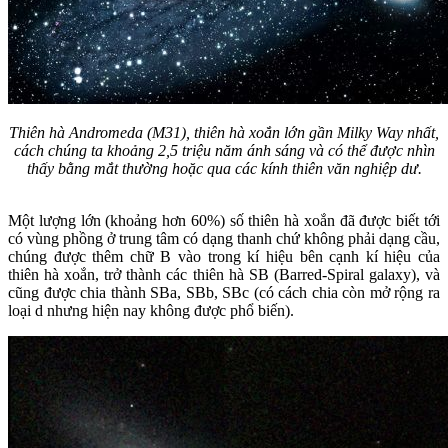
Thiên hà Andromeda (M31), thiên hà xoắn lớn gần Milky Way nhất,
cách chúng ta khoảng 2,5 triệu năm ánh sáng và có thể được nhìn
thấy bằng mắt thường hoặc qua các kính thiên văn nghiệp dư.
Một lượng lớn (khoảng hơn 60%) số thiên hà xoắn đã được biết tới
có vùng phồng ở trung tâm có dạng thanh chứ không phải dạng cầu,
chúng được thêm chữ B vào trong kí hiệu bên cạnh kí hiệu của
thiên hà xoắn, trở thành các thiên hà SB (Barred-Spiral galaxy), và
cũng được chia thành SBa, SBb, SBc (có cách chia còn mở rộng ra
loại d nhưng hiện nay không được phổ biến).