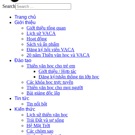
Search
Trang chủ
Giới thiệu
Giới thiệu tổng quan
Lịch sử VACA
Hoạt động
Sách và ấn phẩm
Đăng ký hội viên VACA
20 năm Thiên văn học và VACA
Đào tạo
Thiên văn học cho trẻ em
Giới thiệu / Hợp tác
Đăng ký/nhận thông tin lớp học
Các khóa học trực tuyến
Thiên văn học cho mọi người
Bài giảng độc lập
Tin tức
Tin nổi bật
Kiến thức
Lịch sử thiên văn học
Trái Đất và sự sống
Hệ Mặt Trời
Các chòm sao