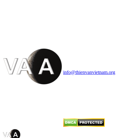
HỘI THIÊN
VĂN VÀ VŨ TRỤ
HỌC VIỆT NAM
Vietnam Astronomy and
Cosmology Association (VACA)
Văn phòng: 90b Khương Đình,
quận Thanh Xuân, Hà Nội
Điện thoại: 091.530.1116; Email:
info@thienvanvietnam.org
Mọi bài viết tại đây thuộc bản
quyền của VACA, vui lòng ghi rõ
tên tác giả và nguồn trích
dẫn
Thienvanvietnam.org
khi quý
vị tái sử dụng bất cứ nội dung nào
từ website này.