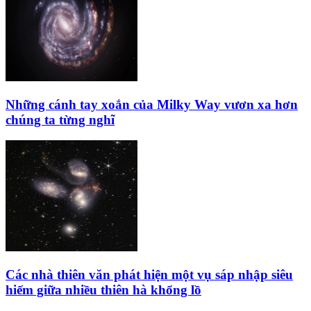
Những cánh tay xoắn của Milky Way vươn xa hơn
chúng ta từng nghĩ
Các nhà thiên văn phát hiện một vụ sáp nhập siêu
hiếm giữa nhiều thiên hà khổng lồ