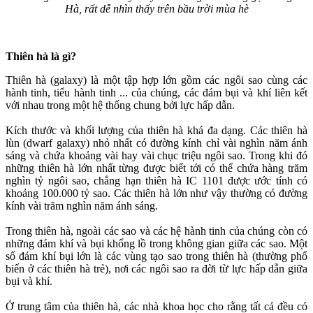
Hà, rất dễ nhìn thấy trên bầu trời mùa hè
Thiên hà là gì?
Thiên hà (galaxy) là một tập hợp lớn gồm các ngôi sao cùng các
hành tinh, tiểu hành tinh ... của chúng, các đám bụi và khí liên kết
với nhau trong một hệ thống chung bởi lực hấp dẫn.
Kích thước và khối lượng của thiên hà khá đa dạng. Các thiên hà
lùn (dwarf galaxy) nhỏ nhất có đường kính chỉ vài nghìn năm ánh
sáng và chứa khoảng vài hay vài chục triệu ngôi sao. Trong khi đó
những thiên hà lớn nhất từng được biết tới có thể chứa hàng trăm
nghìn tỷ ngôi sao, chẳng hạn thiên hà IC 1101 được ước tính có
khoảng 100.000 tỷ sao. Các thiên hà lớn như vậy thường có đường
kính vài trăm nghìn năm ánh sáng.
Trong thiên hà, ngoài các sao và các hệ hành tinh của chúng còn có
những đám khí và bụi khổng lồ trong không gian giữa các sao. Một
số đám khí bụi lớn là các vùng tạo sao trong thiên hà (thường phổ
biến ở các thiên hà trẻ), nơi các ngôi sao ra đời từ lực hấp dẫn giữa
bụi và khí.
Ở trung tâm của thiên hà, các nhà khoa học cho rằng tất cả đều có