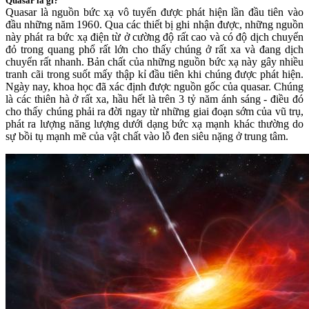
Quasar là gì?
Quasar là nguồn bức xạ vô tuyến được phát hiện lần đầu tiên vào
đầu những năm 1960. Qua các thiết bị ghi nhận được, những nguồn
này phát ra bức xạ điện từ ở cường độ rất cao và có độ dịch chuyển
đỏ trong quang phổ rất lớn cho thấy chúng ở rất xa và đang dịch
chuyển rất nhanh. Bản chất của những nguồn bức xạ này gây nhiều
tranh cãi trong suốt mấy thập kỉ đầu tiên khi chúng được phát hiện.
Ngày nay, khoa học đã xác định được nguồn gốc của quasar. Chúng
là các thiên hà ở rất xa, hầu hết là trên 3 tỷ năm ánh sáng - điều đó
cho thấy chúng phải ra đời ngay từ những giai đoạn sớm của vũ trụ,
phát ra lượng năng lượng dưới dạng bức xạ mạnh khác thường do
sự bồi tụ mạnh mẽ của vật chất vào lỗ đen siêu nặng ở trung tâm.