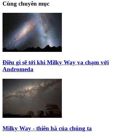
Cùng chuyên mục
Điều gì sẽ tới khi Milky Way va chạm với
Andromeda
Milky Way - thiên hà của chúng ta