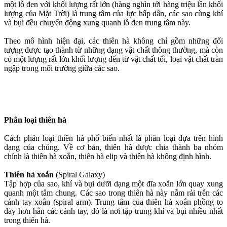
một lỗ đen với khối lượng rất lớn (hàng nghìn tới hàng triệu lần khối
lượng của Mặt Trời) là trung tâm của lực hấp dẫn, các sao cùng khí
và bụi đều chuyển động xung quanh lỗ đen trung tâm này.
Theo mô hình hiện đại, các thiên hà không chỉ gồm những đối
tượng được tạo thành từ những dạng vật chất thông thường, mà còn
có một lượng rất lớn khối lượng đến từ vật chất tối, loại vật chất tràn
ngập trong môi trường giữa các sao.
Phân loại thiên hà
Cách phân loại thiên hà phổ biến nhất là phân loại dựa trên hình
dạng của chúng. Về cơ bản, thiên hà được chia thành ba nhóm
chính là thiên hà xoắn, thiên hà elip và thiên hà không định hình.
Thiên hà xoắn
(Spiral Galaxy)
Tập hợp của sao, khí và bụi dưỡi dạng một đĩa xoắn lớn quay xung
quanh một tâm chung. Các sao trong thiên hà này nằm rải trên các
cánh tay xoắn (spiral arm). Trung tâm của thiên hà xoắn phồng to
dày hơn hẳn các cánh tay, đó là nơi tập trung khí và bụi nhiều nhất
trong thiên hà.