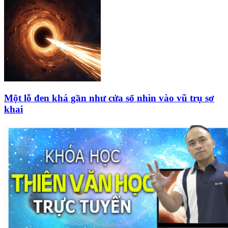
Một lỗ đen khá gần như cửa sổ nhìn vào vũ trụ sơ
khai