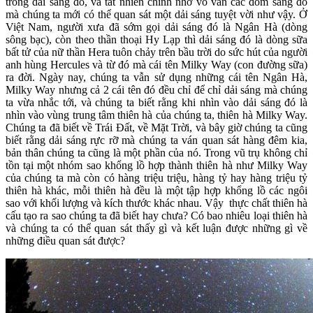
trong dải sáng đó, và tất nhiên chính nhờ vô vàn các đốm sáng đó
mà chúng ta mới có thể quan sát một dải sáng tuyệt vời như vậy. Ở
Việt Nam, người xưa đã sớm gọi dải sáng đó là Ngân Hà (dòng
sông bạc), còn theo thần thoại Hy Lạp thì dải sáng đó là dòng sữa
bất tử của nữ thần Hera tuôn chảy trên bầu trời do sức hút của người
anh hùng Hercules và từ đó mà cái tên Milky Way (con đường sữa)
ra đời. Ngày nay, chúng ta vẫn sử dụng những cái tên Ngân Hà,
Milky Way nhưng cả 2 cái tên đó đều chỉ để chỉ dải sáng mà chúng
ta vừa nhắc tới, và chúng ta biết rằng khi nhìn vào dải sáng đó là
nhìn vào vùng trung tâm thiên hà của chúng ta, thiên hà Milky Way.
Chúng ta đã biết về Trái Đất, về Mặt Trời, và bây giờ chúng ta cũng
biết rằng dải sáng rực rỡ mà chúng ta ván quan sát hàng đêm kia,
bản thân chúng ta cũng là một phần của nó. Trong vũ trụ không chỉ
tồn tại một nhóm sao khổng lồ hợp thành thiên hà như Milky Way
của chúng ta mà còn có hàng triệu triệu, hàng tỷ hay hàng triệu tỷ
thiên hà khác, mỗi thiên hà đều là một tập hợp khổng lồ các ngôi
sao với khối lượng và kích thước khác nhau. Vậy thực chất thiên hà
cấu tạo ra sao chúng ta đã biết hay chưa? Có bao nhiêu loại thiên hà
và chúng ta có thể quan sát thấy gì và kết luận được những gì về
những điều quan sát được?