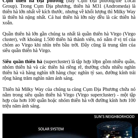
Cụm thiên hà Địa phương
(hay Cụm Địa phương/the Local
Group). Trong Cụm Địa phương, thiên hà M31 (Andromeda) là
thiên hà lớn nhất về kích thước, nhưng về khối lượng thì Milky Way
là thiên hà nặng nhất. Cả hai thiên hà lớn này đều là các thiên hà
xoắn.
Quần thiên hà lớn gần chúng ta nhất là quần thiên hà Virgo (Virgo
cluster), với khoảng 1.500 thiên hà thành viên, nó nằm ở vị trí của
chòm ao Virgo khi nhìn trên bầu trời. Đây cũng là trung tâm của
siêu quần thiên hà Virgo.
Siêu quần thiên hà
(supercluster) là tập hợp lớpn gồm nhiều quần,
nhóm thiên hà và các thiên hà riêng rẽ, thường chứa nhiều nghìn
thiên hà và hàng nghìn tới hàng chục nghìn tỷ sao, đường kính trải
rộng hàng trăm nghìn năm ánh sáng.
Thiên hà Milky Way của chúng ta cùng Cụm Địa Phương chứa nó
nằm trong siêu quần thiên hà Virgo (Virgo supercluster) - một tập
hợp của hơn 100 quần hoặc nhóm thiên hà với đường kính hơn 100
triệu năm ánh sáng.