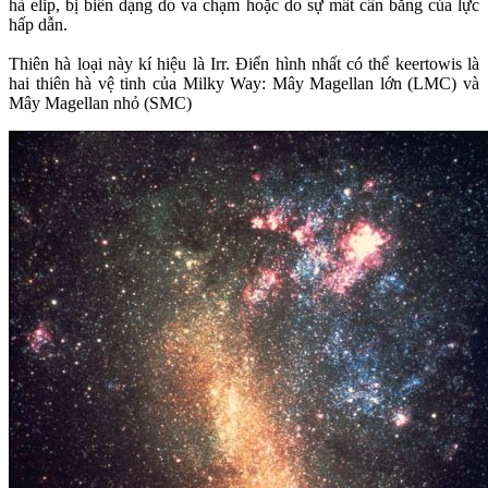
hà elip, bị biến dạng do va chạm hoặc do sự mất cân bằng của lực
hấp dẫn.
Thiên hà loại này kí hiệu là Irr. Điển hình nhất có thể keertowis là
hai thiên hà vệ tinh của Milky Way: Mây Magellan lớn (LMC) và
Mây Magellan nhỏ (SMC)