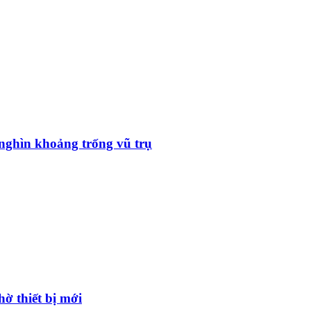
nghìn khoảng trống vũ trụ
ờ thiết bị mới