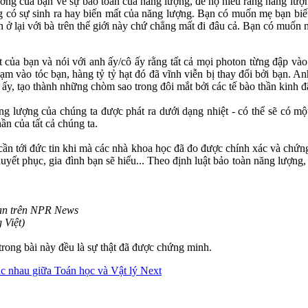
ương của bạn về sự bảo toàn của năng lượng, để họ hiểu rằng năng lư
ông có sự sinh ra hay biến mất của năng lượng. Bạn có muốn mẹ bạn bi
n ở lại với bà trên thế giới này chứ chẳng mất đi đâu cả. Bạn có muốn
t của bạn và nói với anh ấy/cô ấy rằng tất cả mọi photon từng đập vào
chạm vào tóc bạn, hàng tỷ tỷ hạt đó đã vĩnh viễn bị thay đổi bởi bạn. An
ô ấy, tạo thành những chòm sao trong đôi mắt bởi các tế bào thần kinh 
ng lượng của chúng ta được phát ra dưới dạng nhiệt - có thể sẽ có một
n của tất cả chúng ta.
 cần tới đức tin khi mà các nhà khoa học đã đo được chính xác và chứn
yết phục, gia đình bạn sẽ hiểu... Theo định luật bảo toàn năng lượng, b
man trên NPR News
 Việt)
u trong bài này đều là sự thật đã được chứng minh.
hác nhau giữa Toán học và Vật lý
Next