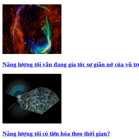
Năng lượng tối vẫn đang gia tốc sự giãn nở của vũ tr
Năng lượng tối có tiến hóa theo thời gian?