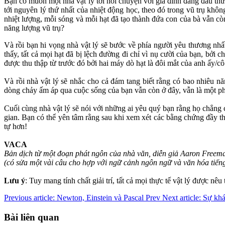
Bạn có muốn một nhà vật lý tới nói chuyện với gia đình đang đau th
tới nguyên lý thứ nhất của nhiệt động học, theo đó trong vũ trụ kh
nhiệt lượng, mỗi sóng và mỗi hạt đã tạo thành đứa con của bà vẫn cò
năng lượng vũ trụ?
Và rồi bạn hi vọng nhà vật lý sẽ bước về phía người yêu thương nhấ
thấy, tất cả mọi hạt đã bị lệch đường đi chỉ vì nụ cười của bạn, bởi 
được thu thập từ trước đó bởi hai máy dò hạt là đôi mắt của anh ấy/c
Và rồi nhà vật lý sẽ nhắc cho cả đám tang biết rằng có bao nhiêu nă
dòng chảy ấm áp qua cuộc sống của bạn vẫn còn ở đây, vẫn là một phầ
Cuối cùng nhà vật lý sẽ nói với những ai yêu quý bạn rằng họ chẳng
gian. Bạn có thể yên tâm rằng sau khi xem xét các bằng chứng đầy thu
tự hơn!
VACA
Bản dịch từ một đoạn phát ngôn của nhà văn, diễn giả Aaron Free
(có sửa một vài câu cho hợp với ngữ cảnh ngôn ngữ và văn hóa tiếng
Lưu ý
: Tuy mang tính chất giải trí, tất cả mọi thực tế vật lý được nê
Previous article: Newton, Einstein và Pascal
Prev
Next article: Sự k
Bài liên quan