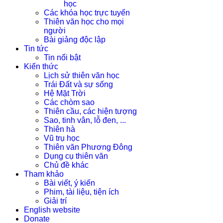
học
Các khóa học trực tuyến
Thiên văn học cho mọi
người
Bài giảng độc lập
Tin tức
Tin nổi bật
Kiến thức
Lịch sử thiên văn học
Trái Đất và sự sống
Hệ Mặt Trời
Các chòm sao
Thiên cầu, các hiện tượng
Sao, tinh vân, lỗ đen, ...
Thiên hà
Vũ trụ học
Thiên văn Phương Đông
Dụng cụ thiên văn
Chủ đề khác
Tham khảo
Bài viết, ý kiến
Phim, tài liệu, tiện ích
Giải trí
English website
Donate