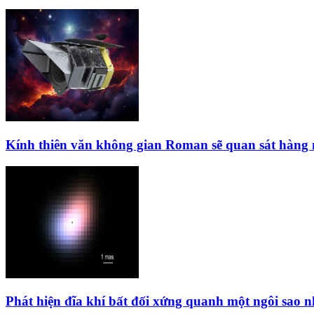
Kính thiên văn không gian Roman sẽ quan sát hàng 
Phát hiện đĩa khí bất đối xứng quanh một ngôi sao nh