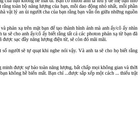
ợng của bạn không hề mất đi. Bạn có muốn anh ta lưu ý để mẹ bạn nhớ
ết rằng toàn bộ năng lượng của bạn, mỗi dao động nhỏ nhất, mỗi phần
 nhà vật lý an ủi người cha của bạn rằng bạn vẫn ổn giữa những nguồn
 và phản xạ trên mặt bạn để tạo thành hình ảnh mà anh ấy/cô ấy nhìn
h ta sẽ cho anh ấy/cô ấy biết rằng tất cả các photon phản xạ từ bạn đã
đã được sạc đầy năng lượng điện từ, sẽ còn đó mãi mãi.
 số người sẽ tự quạt khi nghe nói vậy. Và anh ta sẽ cho họ biết rằng
g minh được sự bảo toàn năng lượng, bất chấp mọi không gian và thời
ạn không hề biến mất. Bạn chỉ ...được sắp xếp một cách ... thiếu trật