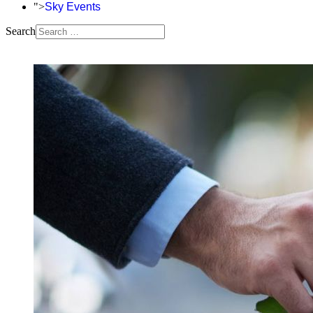
">
Sky Events
Search