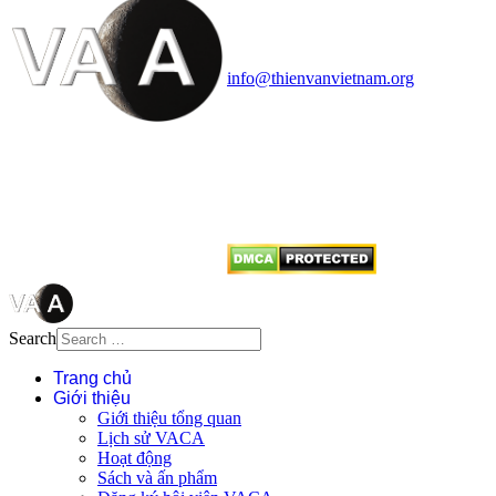
Văn phòng: 90b Khương Đình,
quận Thanh Xuân, Hà Nội
Điện thoại: 091.530.1116; Email:
info@thienvanvietnam.org
Mọi bài viết tại đây thuộc bản
quyền của VACA, vui lòng ghi rõ
tên tác giả và nguồn trích
dẫn
Thienvanvietnam.org
khi quý
vị tái sử dụng bất cứ nội dung nào
từ website này.
Search
Trang chủ
Giới thiệu
Giới thiệu tổng quan
Lịch sử VACA
Hoạt động
Sách và ấn phẩm