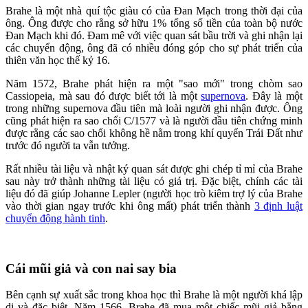
Brahe là một nhà quí tộc giàu có của Đan Mạch trong thời đại của
ông. Ông được cho rằng sở hữu 1% tổng số tiền của toàn bộ nước
Đan Mạch khi đó. Đam mê với việc quan sát bầu trời và ghi nhận lại
các chuyển động, ông đã có nhiều đóng góp cho sự phát triển của
thiên văn học thế kỷ 16.
Năm 1572, Brahe phát hiện ra một "sao mới" trong chòm sao
Cassiopeia, mà sau đó được biết tới là một
supernova
. Đây là một
trong những supernova đầu tiên mà loài người ghi nhận được. Ông
cũng phát hiện ra sao chổi C/1577 và là người đầu tiên chứng minh
được rằng các sao chổi không hề nằm trong khí quyển Trái Đất như
trước đó người ta vẫn tưởng.
Rất nhiều tài liệu và nhật ký quan sát được ghi chép tỉ mỉ của Brahe
sau này trở thành những tài liệu có giá trị. Đặc biệt, chính các tài
liệu đó đã giúp Johanne Lepler (người học trò kiêm trợ lý của Brahe
vào thời gian ngay trước khi ông mất) phát triển thành
3 định luật
chuyển động hành tinh
.
Cái mũi giả và con nai say bia
Bên cạnh sự xuất sắc trong khoa học thì Brahe là một người khá lập
dị và đặc biệt. Năm 1566, Brahe đã mua một chiếc mũi giả bằng