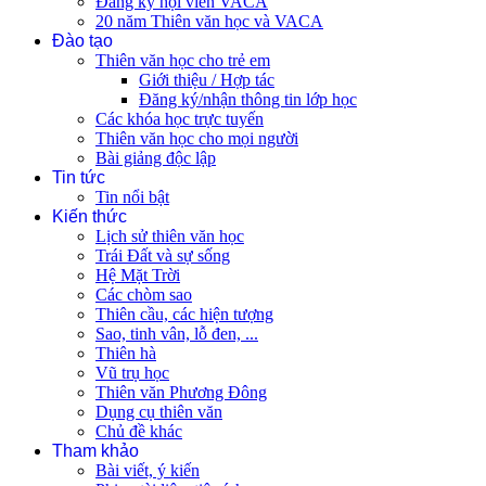
Đăng ký hội viên VACA
20 năm Thiên văn học và VACA
Đào tạo
Thiên văn học cho trẻ em
Giới thiệu / Hợp tác
Đăng ký/nhận thông tin lớp học
Các khóa học trực tuyến
Thiên văn học cho mọi người
Bài giảng độc lập
Tin tức
Tin nổi bật
Kiến thức
Lịch sử thiên văn học
Trái Đất và sự sống
Hệ Mặt Trời
Các chòm sao
Thiên cầu, các hiện tượng
Sao, tinh vân, lỗ đen, ...
Thiên hà
Vũ trụ học
Thiên văn Phương Đông
Dụng cụ thiên văn
Chủ đề khác
Tham khảo
Bài viết, ý kiến