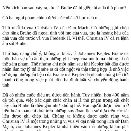
Nếu kịch bản sau xảy ra, tức là Brahe đã bị giết, thì ai là thủ phạm?
Có hai nghi phạm chính được các nhà sử học nêu ra.
Thứ nhất là vua Christian IV của Đan Mạch. Có những ghi chép
cho rằng Brahe đã ngoại tình với mẹ của vua, tức là hoàng hậu của
nhà vua đời trước và vua Frederik II. Vì thế, Christian IV đã ra lệnh
ám sát Brahe.
Thứ hai, đáng chú ý, không ai khác, là Johannes Kepler. Brahe đã
luôn bảo vệ rất cẩn thận những ghi chép của mình mà không ai có
thể xâm phạm. Thế nhưng chỉ một năm sau khi Kepler bắt đầu được
nhận làm trợ lý thì Brahe ra đi đột ngột và thật trùng hợp là nhờ việc
sử dụng những tài liệu của Brahe mà Kepler đã nhanh chóng tiến tới
thành công trong việc phát triển ba định luật về chuyển động hành
tinh.
Đã có nhiều cuộc điều tra được tiến hành. Tuy nhiên, hơn 400 năm
đã trôi qua, việc xác định chắc chắn ai là thủ phạm trong cái chết
này của Brahe là điều gần như không thể. Hai người được nêu ra ở
trên hoàn toàn chỉ dựa trên những suy đoán lịch sử dựa trên các tài
liệu được ghi chép lại. Chúng ta không được quên rằng vua
Christian IV là một trong những vị vua vĩ đại nhất trong lịch sử Đan
Mạch, còn Johannes Kepler là nhà thiên văn mà những khám phá