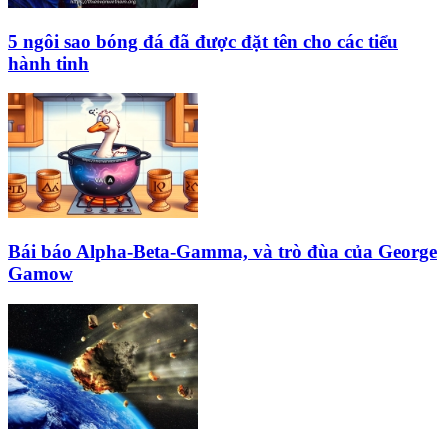
5 ngôi sao bóng đá đã được đặt tên cho các tiểu
hành tinh
Bái báo Alpha-Beta-Gamma, và trò đùa của George
Gamow