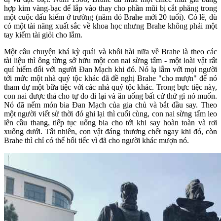
hợp kim vàng-bạc để lắp vào thay cho phần mũi bị cắt phăng trong
một cuộc đấu kiếm ở trường (năm đó Brahe mới 20 tuổi). Có lẽ, dù
có một tài năng xuất sắc về khoa học nhưng Brahe không phải một
tay kiếm tài giỏi cho lắm.
Một câu chuyện khá kỳ quái và khôi hài nữa về Brahe là theo các
tài liệu thì ông từng sở hữu một con nai sừng tấm - một loài vật rất
quí hiếm đối với người Đan Mạch khi đó. Nó lạ lẫm với mọi người
tới mức một nhà quý tộc khác đã đề nghị Brahe "cho mượn" để nó
tham dự một bữa tiệc với các nhà quý tộc khác. Trong bực tiệc này,
con nai được thả cho tự do đi lại và ăn uống bất cứ thứ gì nó muốn.
Nó đã nếm món bia Đan Mạch của gia chủ và bắt đầu say. Theo
một người viết sử thời đó ghi lại thì cuối cùng, con nai sừng tấm leo
lên cầu thang, tiếp tục uống bia cho tới khi say hoàn toàn và rơi
xuống dưới. Tất nhiên, con vật đáng thương chết ngay khi đó, còn
Brahe thì chỉ có thể hối tiếc vì đã cho người khác mượn nó.