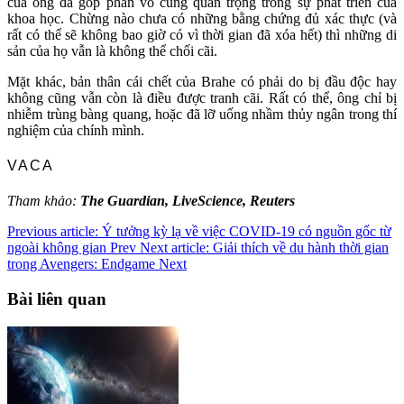
của ông đã góp phần vô cùng quan trọng trong sự phát triển của
khoa học. Chừng nào chưa có những bằng chứng đủ xác thực (và
rất có thể sẽ không bao giờ có vì thời gian đã xóa hết) thì những di
sản của họ vẫn là không thể chối cãi.
Mặt khác, bản thân cái chết của Brahe có phải do bị đầu độc hay
không cũng vẫn còn là điều được tranh cãi. Rất có thể, ông chỉ bị
nhiễm trùng bàng quang, hoặc đã lỡ uống nhầm thủy ngân trong thí
nghiệm của chính mình.
VACA
Tham khảo:
The Guardian, LiveScience, Reuters
Previous article: Ý tưởng kỳ lạ về việc COVID-19 có nguồn gốc từ
ngoài không gian
Prev
Next article: Giải thích về du hành thời gian
trong Avengers: Endgame
Next
Bài liên quan