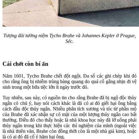
Tượng đài tưởng niệm Tycho Brahe và Johannes Kepler ở Prague,
Séc.
Cái chết còn bí ẩn
Năm 1601, Tycho Brahe chết đột ngột. Đa số các ghi chép khi đó
cho rằng ông bị nhiễm trùng bàng quang do quá cố gắng nhịn đi vệ
sinh trong một bữa tiệc lớn ít ngày trước đó.
Tuy nhiên, sau này, có nguồn tin cho rằng Brahe đã bị ngộ độc thủy
ngân có chủ ý, hay nói cách khác là đã có ai đó giết hại ông bằng
cách đầu độc thủy ngân. Nhiều phân tích xương và tóc từ phần mộ
của Brahe đã xác nhận sự có mặt của một lượng thủy ngân cao bất
thường. Điều đó cho thấy hoặc là nhà khoa học này đã lỡ uống phải
thủy ngân trong khi thực hiện các thí nghiệm của mình (ngoài việc
là nhà thiên văn, Brahe còn đồng thời còn là một nhà giả kim), hoặc
là có ai đó đã cố ý hãm hại ông.