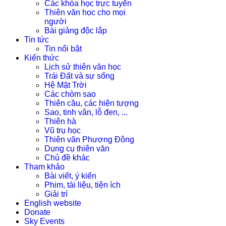
Các khóa học trực tuyến
Thiên văn học cho mọi
người
Bài giảng độc lập
Tin tức
Tin nổi bật
Kiến thức
Lịch sử thiên văn học
Trái Đất và sự sống
Hệ Mặt Trời
Các chòm sao
Thiên cầu, các hiện tượng
Sao, tinh vân, lỗ đen, ...
Thiên hà
Vũ trụ học
Thiên văn Phương Đông
Dụng cụ thiên văn
Chủ đề khác
Tham khảo
Bài viết, ý kiến
Phim, tài liệu, tiện ích
Giải trí
English website
Donate
Sky Events