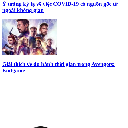
Ý tưởng kỳ lạ về việc COVID-19 có nguồn gốc từ
ngoài không gian
Giải thích về du hành thời gian trong Avengers:
Endgame
HỘI THIÊN
VĂN VÀ VŨ TRỤ
HỌC VIỆT NAM
Vietnam Astronomy and
Cosmology Association (VACA)