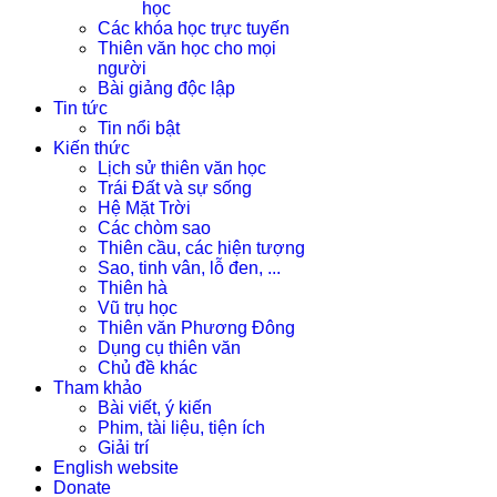
học
Các khóa học trực tuyến
Thiên văn học cho mọi
người
Bài giảng độc lập
Tin tức
Tin nổi bật
Kiến thức
Lịch sử thiên văn học
Trái Đất và sự sống
Hệ Mặt Trời
Các chòm sao
Thiên cầu, các hiện tượng
Sao, tinh vân, lỗ đen, ...
Thiên hà
Vũ trụ học
Thiên văn Phương Đông
Dụng cụ thiên văn
Chủ đề khác
Tham khảo
Bài viết, ý kiến
Phim, tài liệu, tiện ích
Giải trí
English website
Donate