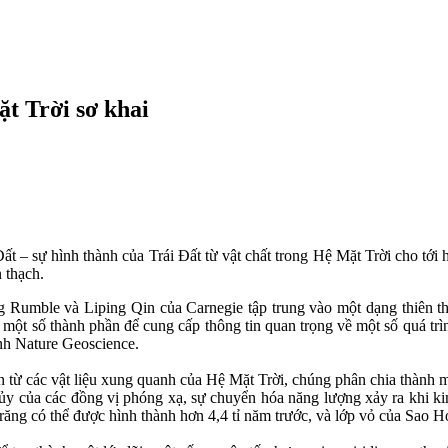
ặt Trời sơ khai
ất – sự hình thành của Trái Đất từ vật chất trong Hệ Mặt Trời cho tới 
n thạch.
umble và Liping Qin của Carnegie tập trung vào một dạng thiên thạ
 một số thành phần để cung cấp thông tin quan trọng về một số quá trì
nh Nature Geoscience.
ển từ các vật liệu xung quanh của Hệ Mặt Trời, chúng phân chia thành mộ
hủy của các đồng vị phóng xạ, sự chuyển hóa năng lượng xảy ra khi kim 
Trăng có thể được hình thành hơn 4,4 tỉ năm trước, và lớp vỏ của Sao H