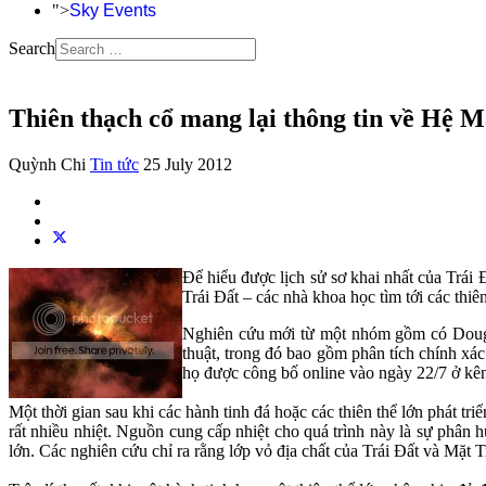
">
Sky Events
Search
Thiên thạch cổ mang lại thông tin về Hệ M
Quỳnh Chi
Tin tức
25 July 2012
Để hiểu được lịch sử sơ khai nhất của Trái Đ
Trái Đất – các nhà khoa học tìm tới các thiê
Nghiên cứu mới từ một nhóm gồm có Doug R
thuật, trong đó bao gồm phân tích chính xác
họ được công bố online vào ngày 22/7 ở kê
Một thời gian sau khi các hành tinh đá hoặc các thiên thể lớn phát tri
rất nhiều nhiệt. Nguồn cung cấp nhiệt cho quá trình này là sự phân 
lớn. Các nghiên cứu chỉ ra rằng lớp vỏ địa chất của Trái Đất và Mặt 