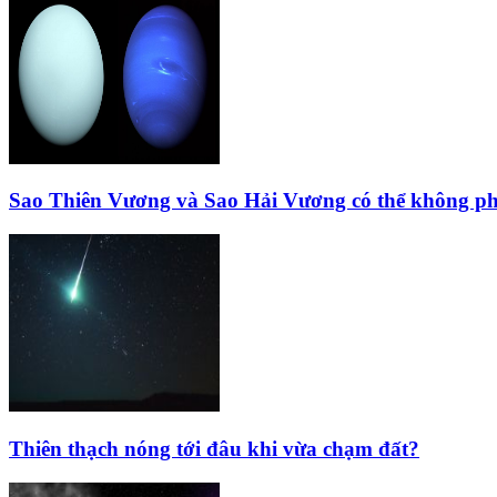
Sao Thiên Vương và Sao Hải Vương có thể không ph
Thiên thạch nóng tới đâu khi vừa chạm đất?