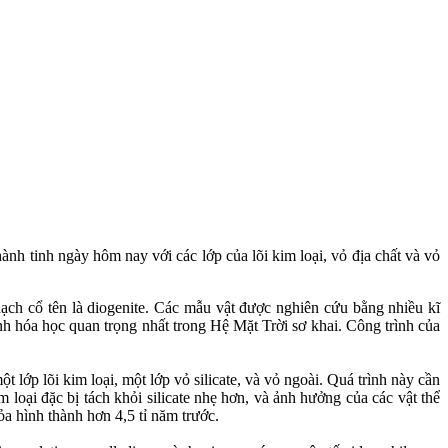
hành tinh ngày hôm nay với các lớp của lõi kim loại, vỏ địa chất và vỏ
ch cổ tên là diogenite. Các mẫu vật được nghiên cứu bằng nhiều kĩ
nh hóa học quan trọng nhất trong Hệ Mặt Trời sơ khai. Công trình của
t lớp lõi kim loại, một lớp vỏ silicate, và vỏ ngoài. Quá trình này cần
loại đặc bị tách khỏi silicate nhẹ hơn, và ảnh hưởng của các vật thể
ỏa hình thành hơn 4,5 tỉ năm trước.