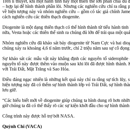
Trên lí thuyết, khi một hành tinh hay một thiên thể lớn phân chia đủ
– hợp lại để hình thành phần lõi. Nhưng các nghiên cứu chỉ ra rằng
về hiện tượng này và nhóm nghiên cứu – gồm có tác giả chính Jame
cách nghiên cứu các thiên thạch diogenite.
Diogenite là một dạng thiên thạch có thể hình thành từ tiểu hành tin
nữa, Vesta hoặc các thiên thể sinh ra chúng đủ lớn để trải qua một q
Nhóm nghiên cứu đã khảo sát bảy diogenite từ Nam Cực và hai diogen
chúng xảy ra khoảng 4,6 tỉ năm trước, chỉ 2 triệu năm sau sự cô đọng
Sự khảo sát các mẫu vật này khẳng định các nguyên tố siderophile c
nguyên tố này được thêm vào muộn sau khi lõi đã được hình thành. K
với Trái Đất, Mặt Trăng và Sao Hỏa.
Điều đáng ngạc nhiên là những kết quả này chỉ ra rằng sự tích lũy, s
hiện tượng này đã có thểm sự hình thành lớp vỏ Trái Đất, sự hình th
lưu giữ.
“Các hiểu biết mới về diogenite giúp chúng ta hình dung rõ hơn nhữn
giờ chúng ta đã có thể thấy rõ các sự kiện khởi đầu cho sự hình thành 
Công trình này được hỗ trợ bởi NASA.
Quỳnh Chi (VACA)