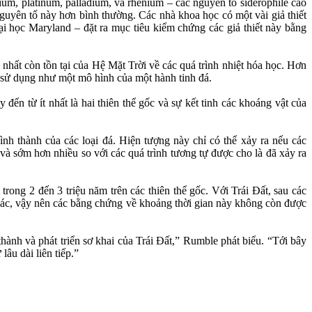
nium, platinum, palladium, và rhenium – các nguyên tố siderophile cao
guyên tố này hơn bình thường. Các nhà khoa học có một vài giả thiết
 học Maryland – đặt ra mục tiêu kiểm chứng các giả thiết này bằng
 nhất còn tồn tại của Hệ Mặt Trời về các quá trình nhiệt hóa học. Hơn
ợc sử dụng như một mô hình của một hành tinh đá.
n từ ít nhất là hai thiên thể gốc và sự kết tinh các khoáng vật của
ình thành của các loại đá. Hiện tượng này chỉ có thể xảy ra nếu các
à sớm hơn nhiều so với các quá trình tương tự được cho là đã xảy ra
trong 2 đến 3 triệu năm trên các thiên thể gốc. Với Trái Đất, sau các
 khác, vậy nên các bằng chứng về khoảng thời gian này không còn được
hành và phát triển sơ khai của Trái Đất,” Rumble phát biểu. “Tới bây
lâu dài liên tiếp.”