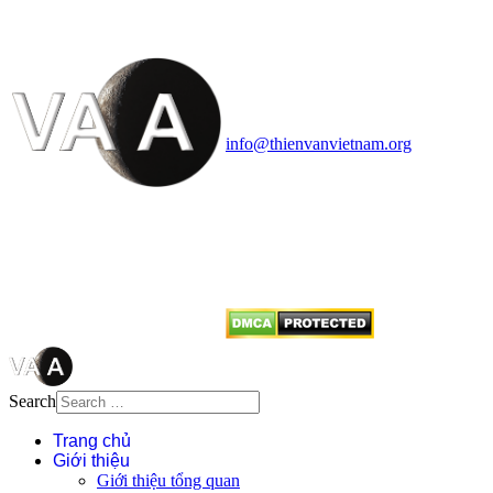
Vietnam Astronomy and
Cosmology Association (VACA)
Văn phòng: 90b Khương Đình,
quận Thanh Xuân, Hà Nội
Điện thoại: 091.530.1116; Email:
info@thienvanvietnam.org
Mọi bài viết tại đây thuộc bản
quyền của VACA, vui lòng ghi rõ
tên tác giả và nguồn trích
dẫn
Thienvanvietnam.org
khi quý
vị tái sử dụng bất cứ nội dung nào
từ website này.
Search
Trang chủ
Giới thiệu
Giới thiệu tổng quan