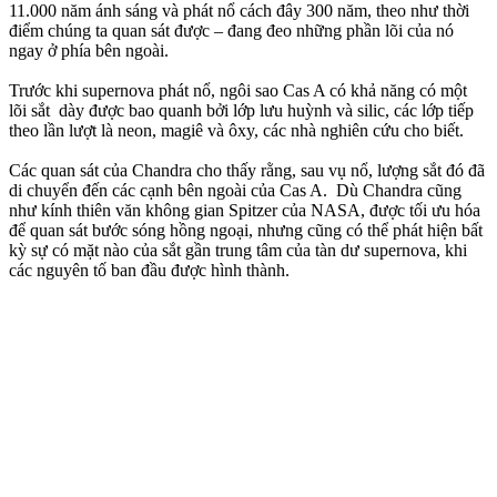
11.000 năm ánh sáng và phát nổ cách đây 300 năm, theo như thời
điểm chúng ta quan sát được – đang đeo những phần lõi của nó
ngay ở phía bên ngoài.
Trước khi supernova phát nổ, ngôi sao Cas A có khả năng có một
lõi sắt dày được bao quanh bởi lớp lưu huỳnh và silic, các lớp tiếp
theo lần lượt là neon, magiê và ôxy, các nhà nghiên cứu cho biết.
Các quan sát của Chandra cho thấy rằng, sau vụ nổ, lượng sắt đó đã
di chuyển đến các cạnh bên ngoài của Cas A. Dù Chandra cũng
như kính thiên văn không gian Spitzer của NASA, được tối ưu hóa
để quan sát bước sóng hồng ngoại, nhưng cũng có thể phát hiện bất
kỳ sự có mặt nào của sắt gần trung tâm của tàn dư supernova, khi
các nguyên tố ban đầu được hình thành.