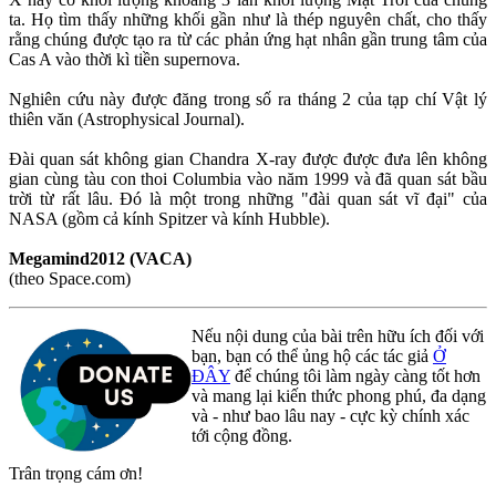
ta. Họ tìm thấy những khối gần như là thép nguyên chất, cho thấy
rằng chúng được tạo ra từ các phản ứng hạt nhân gần trung tâm của
Cas A vào thời kì tiền supernova.
Nghiên cứu này được đăng trong số ra tháng 2 của tạp chí Vật lý
thiên văn (Astrophysical Journal).
Đài quan sát không gian Chandra X-ray được được đưa lên không
gian cùng tàu con thoi Columbia vào năm 1999 và đã quan sát bầu
trời từ rất lâu. Đó là một trong những "đài quan sát vĩ đại" của
NASA (gồm cả kính Spitzer và kính Hubble).
Megamind2012 (VACA)
(theo Space.com)
Nếu nội dung của bài trên hữu ích đối với
bạn, bạn có thể ủng hộ các tác giả
Ở
ĐÂY
để chúng tôi làm ngày càng tốt hơn
và mang lại kiến thức phong phú, đa dạng
và - như bao lâu nay - cực kỳ chính xác
tới cộng đồng.
Trân trọng cám ơn!