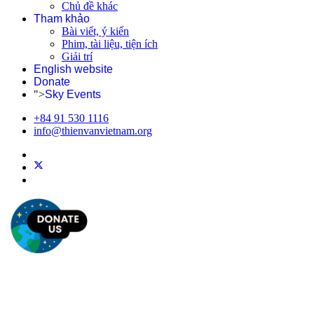
Chủ đề khác
Tham khảo
Bài viết, ý kiến
Phim, tài liệu, tiện ích
Giải trí
English website
Donate
">
Sky Events
+84 91 530 1116
info@thienvanvietnam.org