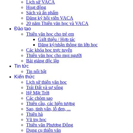
Lịch sử VACA
Hoạt động
Sách và ấn phẩm
Đăng ký hội viên VACA
20 năm Thiên văn học và VACA
Đào tạo
Thiên văn học cho trẻ em
Giới thiệu / Hợp tác
Đăng ký/nhận thông tin lớp học
Các khóa học trực tuyến
Thiên văn học cho mọi người
Bài giảng độc lập
Tin tức
Tin nổi bật
Kiến thức
Lịch sử thiên văn học
Trái Đất và sự sống
Hệ Mặt Trời
Các chòm sao
Thiên cầu, các hiện tượng
Sao, tinh vân, lỗ đen, ...
Thiên hà
Vũ trụ học
Thiên văn Phương Đông
Dụng cụ thiên văn