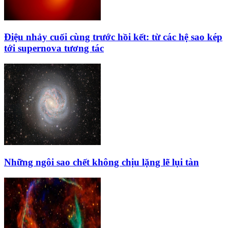
Điệu nhảy cuối cùng trước hồi kết: từ các hệ sao kép
tới supernova tương tác
Những ngôi sao chết không chịu lặng lẽ lụi tàn