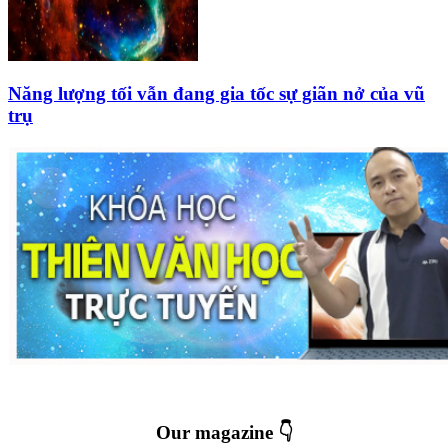
Năng lượng tối vẫn đang gia tốc sự giãn nở của vũ
trụ
Our magazine 👇