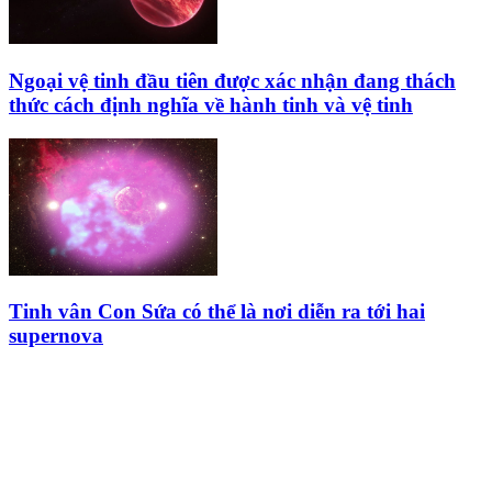
Ngoại vệ tinh đầu tiên được xác nhận đang thách
thức cách định nghĩa về hành tinh và vệ tinh
Tinh vân Con Sứa có thể là nơi diễn ra tới hai
supernova
HỘI THIÊN
VĂN VÀ VŨ TRỤ
HỌC VIỆT NAM