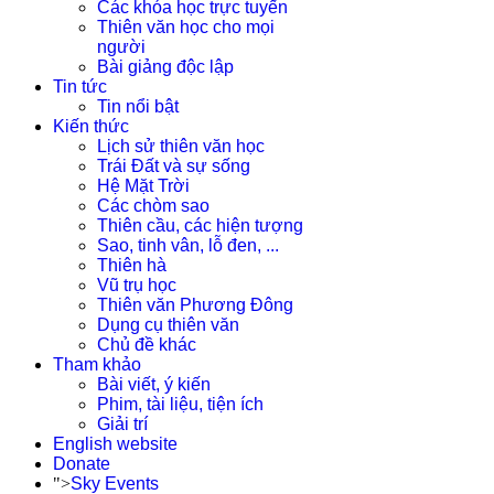
Các khóa học trực tuyến
Thiên văn học cho mọi
người
Bài giảng độc lập
Tin tức
Tin nổi bật
Kiến thức
Lịch sử thiên văn học
Trái Đất và sự sống
Hệ Mặt Trời
Các chòm sao
Thiên cầu, các hiện tượng
Sao, tinh vân, lỗ đen, ...
Thiên hà
Vũ trụ học
Thiên văn Phương Đông
Dụng cụ thiên văn
Chủ đề khác
Tham khảo
Bài viết, ý kiến
Phim, tài liệu, tiện ích
Giải trí
English website
Donate
">
Sky Events