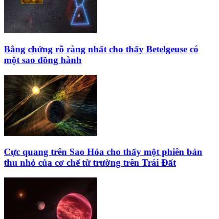
Bằng chứng rõ ràng nhất cho thấy Betelgeuse có
một sao đồng hành
Cực quang trên Sao Hỏa cho thấy một phiên bản
thu nhỏ của cơ chế từ trường trên Trái Đất