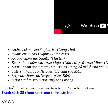
Archer: chòm sao Sagittarius (Cung Thủ)
Swan: chòm sao Cygnus (Thiên Nga)
Arrow: chòm sao Sagitta (Mũi tên)
Bears: hai chòm sao Ursa Major (Gấu Lớn) và Ursa Minor (
Eagle: chòm sao Aquila (Đại Bàng) - cũng có thể là tinh vân M
Sisters: nhóm sao Pleiades (tức cụm sao M45)
Serpent: chòm sao Serpens (Con Rắn)
Orion: chòm sao Orion (thợ săn Orion)
Tìm hiểu thêm về các chòm sao trên bầu trời qua bài viết sau:
Danh sách 88 chòm sao trong thiên văn học
VACA