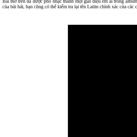
Bài thơ trên đã được phổ nhạc thành một giai điệu êm ái trong alb
của bài hát, bạn cũng có thể kiểm tra lại tên Latiin chính xác của cá