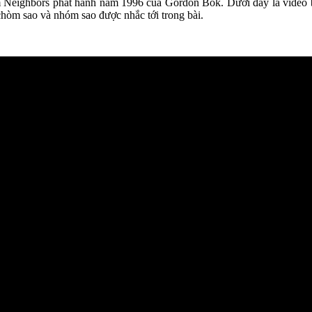
um Neighbors phát hành năm 1996 của Gordon Bok. Dưới đây là video 
c chòm sao và nhóm sao được nhắc tới trong bài.