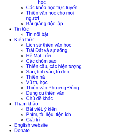
học
Các khóa học trực tuyến
Thiên văn học cho mọi
người
Bài giảng độc lập
Tin tức
Tin nổi bật
Kiến thức
Lịch sử thiên văn học
Trái Đất và sự sống
Hệ Mặt Trời
Các chòm sao
Thiên cầu, các hiện tượng
Sao, tinh vân, lỗ đen, ...
Thiên hà
Vũ trụ học
Thiên văn Phương Đông
Dụng cụ thiên văn
Chủ đề khác
Tham khảo
Bài viết, ý kiến
Phim, tài liệu, tiện ích
Giải trí
English website
Donate