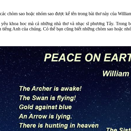
 các chòm sao hoặc nhóm sao được kể tên trong bài thơ này của Willia
êu khoa hoc mà cả những nhà thơ và nhạc sĩ phương Tây. Trong bài 
ên tiếng Anh của chúng. Có thể bạn cũng biết những chòm sao hoặc nh