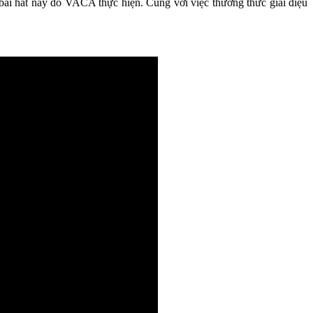
bài hát này do VACA thực hiện. Cùng với việc thưởng thức giai điệu