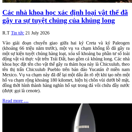
Các nhà khoa học xác định loại vật thể đã
gây ra sự tuyệt chủng của khủng long
R.T
Tin tức
21 July 2026
Vào giải đoạn chuyển giao giữa hai kỷ Creta và kỷ Paleogen
(khoảng 66 triệu năm trước), một vụ va chạm khổng lồ đã gây ra
một sự kiện tuyệt chủng hàng loạt, xóa sổ khoảng ba phần tư số loài
động vật và thực vật trên Trái Đất, bao gồm cả khủng long. Các nhà
khoa học đặt tên cho vật thể gây ra thảm họa này là Chicxulub, theo
tên thị trấn Chicxulub Pueblo trên bán đảo Yucatán ở miền nam
Mexico. Vụ va chạm này đã để lại một dấu ấn rõ rệt khi tạo nên một
hố va chạm rộng khoảng 180 kilomet, hiện bị chôn vùi dưới bề mặt,
đồng thời hình thành hàng nghìn hố sụt trong đá vôi chứa đầy nước
(được gọi là cenote).
Read more …