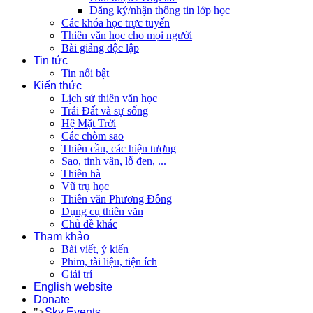
Đăng ký/nhận thông tin lớp học
Các khóa học trực tuyến
Thiên văn học cho mọi người
Bài giảng độc lập
Tin tức
Tin nổi bật
Kiến thức
Lịch sử thiên văn học
Trái Đất và sự sống
Hệ Mặt Trời
Các chòm sao
Thiên cầu, các hiện tượng
Sao, tinh vân, lỗ đen, ...
Thiên hà
Vũ trụ học
Thiên văn Phương Đông
Dụng cụ thiên văn
Chủ đề khác
Tham khảo
Bài viết, ý kiến
Phim, tài liệu, tiện ích
Giải trí
English website
Donate
">
Sky Events