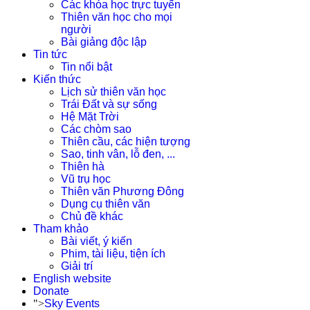
Các khóa học trực tuyến
Thiên văn học cho mọi
người
Bài giảng độc lập
Tin tức
Tin nổi bật
Kiến thức
Lịch sử thiên văn học
Trái Đất và sự sống
Hệ Mặt Trời
Các chòm sao
Thiên cầu, các hiện tượng
Sao, tinh vân, lỗ đen, ...
Thiên hà
Vũ trụ học
Thiên văn Phương Đông
Dụng cụ thiên văn
Chủ đề khác
Tham khảo
Bài viết, ý kiến
Phim, tài liệu, tiện ích
Giải trí
English website
Donate
">
Sky Events