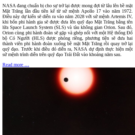
NASA đang chuẩn bị cho sự trở lại được mong đợi từ lâu lên bề mặt
Mặt Trăng lần đầu tiên kể từ sứ mệnh Apollo 17 vào năm 1972.
Điều này dự kiến sẽ diễn ra vào năm 2028 với sứ mệnh Artemis IV,
khi bốn phi hành gia sẽ được đưa lên quỹ đạo Mặt Trăng bằng tên
lửa Space Launch System (SLS) và tàu không gian Orion. Sau đó,
Orion cùng phi hành đoàn sẽ gặp và ghép nối với một Hệ thống Đổ
bộ Có Người (HLS) được phóng riêng, phương tiện sẽ đưa hai
thành viên phi hành đoàn xuống bề mặt Mặt Trăng rồi quay trở lại
quỹ đạo. Trước khi điều đó diễn ra, NASA dự định thực hiện một
sứ mệnh trình diễn trên quỹ đạo Trái Đất vào khoảng năm sau.
Read more …