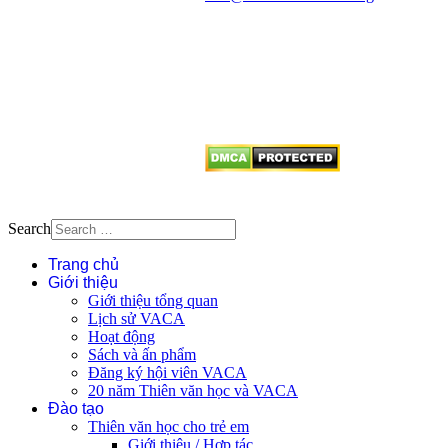
Mọi bài viết tại đây thuộc bản
quyền của VACA, vui lòng ghi rõ
tên tác giả và nguồn trích
dẫn
Thienvanvietnam.org
khi quý
vị tái sử dụng bất cứ nội dung nào
từ website này.
Search
Trang chủ
Giới thiệu
Giới thiệu tổng quan
Lịch sử VACA
Hoạt động
Sách và ấn phẩm
Đăng ký hội viên VACA
20 năm Thiên văn học và VACA
Đào tạo
Thiên văn học cho trẻ em
Giới thiệu / Hợp tác