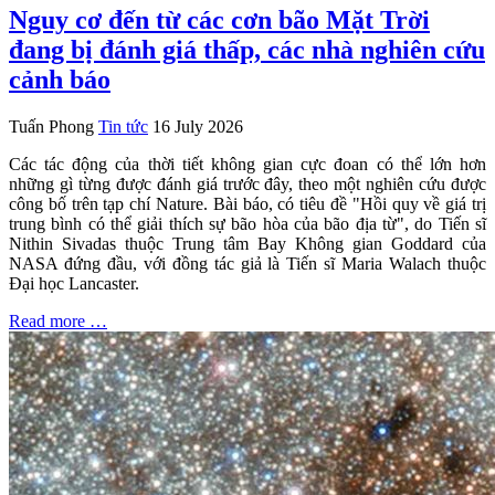
Nguy cơ đến từ các cơn bão Mặt Trời
đang bị đánh giá thấp, các nhà nghiên cứu
cảnh báo
Tuấn Phong
Tin tức
16 July 2026
Các tác động của thời tiết không gian cực đoan có thể lớn hơn
những gì từng được đánh giá trước đây, theo một nghiên cứu được
công bố trên tạp chí Nature. Bài báo, có tiêu đề "Hồi quy về giá trị
trung bình có thể giải thích sự bão hòa của bão địa từ", do Tiến sĩ
Nithin Sivadas thuộc Trung tâm Bay Không gian Goddard của
NASA đứng đầu, với đồng tác giả là Tiến sĩ Maria Walach thuộc
Đại học Lancaster.
Read more …