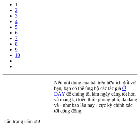
1
2
3
4
5
6
7
8
9
10
Nếu nội dung của bài trên hữu ích đối với
bạn, bạn có thể ủng hộ các tác giả
Ở
ĐÂY
để chúng tôi làm ngày càng tốt hơn
và mang lại kiến thức phong phú, đa dạng
và - như bao lâu nay - cực kỳ chính xác
tới cộng đồng.
Trân trọng cám ơn!