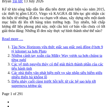
Bryan
Tin tức
13 July 2026
Kể từ khi sóng hấp dẫn lần đầu tiên được phát hiện vào năm 2015,
các thiết bị gồm LIGO, Virgo và KAGRA đã liên tục ghi nhận các
tín hiệu từ những lỗ đen va chạm với nhau, xây dựng nên một danh
mục hiện đã lên tới hàng trăm trường hợp. Tuy nhiên, bất chấp
lượng dữ liệu phong phú này, một câu hỏi cơ bản vẫn chưa có lời
giải thỏa đáng: Những lỗ đen này thực sự hình thành như thế nào?
Read more …
Tàu New Horizons vừa thức giấc sau giấc ngủ đông ở hơn 9
tỷ kilomet xa hơn Pluto
Những cánh tay xoắn của Milky Way vươn xa hơn chúng ta
từng nghĩ
Các vệ tinh nguyên thủy có thể giải thích thành phần của các
tiểu hành tinh
Các nhà thiên văn phát hiện một vụ sáp nhập siêu hiếm giữa
nhiều thiên hà khổng lồ
Điệu nhảy cuối cùng trước hồi kết: từ các hệ sao kép tới
supernova tương tác
Page 1 of 291