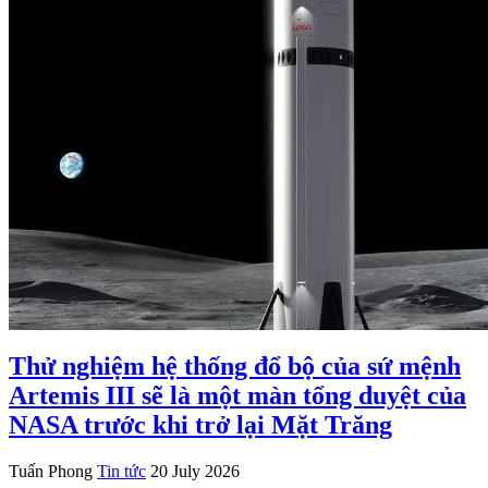
Thử nghiệm hệ thống đổ bộ của sứ mệnh
Artemis III sẽ là một màn tổng duyệt của
NASA trước khi trở lại Mặt Trăng
Tuấn Phong
Tin tức
20 July 2026