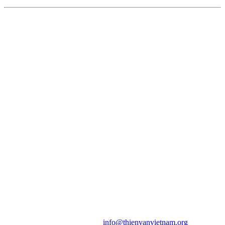
HỘI THIÊN
VĂN VÀ VŨ TRỤ
HỌC VIỆT NAM
Vietnam Astronomy and
Cosmology Association (VACA)
Văn phòng: 90b Khương Đình,
quận Thanh Xuân, Hà Nội
Điện thoại: 091.530.1116; Email:
info@thienvanvietnam.org