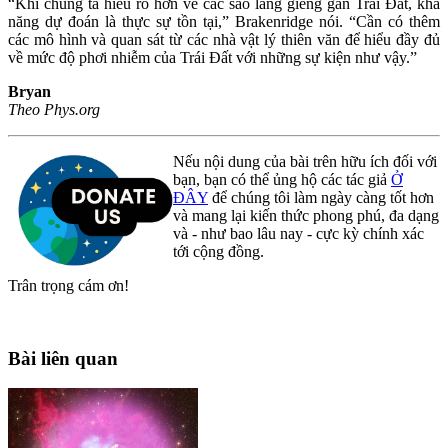
“Khi chúng ta hiểu rõ hơn về các sao láng giềng gần Trái Đất, khả
năng dự đoán là thực sự tồn tại,” Brakenridge nói. “Cần có thêm
các mô hình và quan sát từ các nhà vật lý thiên văn để hiểu đầy đủ
về mức độ phơi nhiễm của Trái Đất với những sự kiện như vậy.”
Bryan
Theo Phys.org
Nếu nội dung của bài trên hữu ích đối với
bạn, bạn có thể ủng hộ các tác giả
Ở
ĐÂY
để chúng tôi làm ngày càng tốt hơn
và mang lại kiến thức phong phú, đa dạng
và - như bao lâu nay - cực kỳ chính xác
tới cộng đồng.
Trân trọng cám ơn!
Bài liên quan