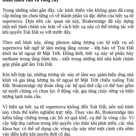
Trong những năm gần đây, các kính thiên văn không gian đã cung
cấp thông tin chưa từng có về thành phần và đặc điểm của bức xạ từ
supernova. Dựa trên các quan sát này, Brakenridge đã xây dựng
một mô hình chính xác hơn về cách bức xạ này có thể tương tác với
khí quyển Trái Đất so với trước đây.
Theo mô hình này, dòng photon năng lượng cao từ một vụ nổ
supernova bất ngờ sẽ làm mỏng tầng ozone - lớp bảo vệ Trái Đất
khỏi tia tử ngoại từ Mặt Trời. Đồng thời, bức xạ này sẽ phân hủy
methane trong tầng bình lưu - một trong những khí nhà kính chính
góp phần giữ ấm Trái Đất.
Khi kết hợp lại, những tương tác này sẽ làm suy giảm hiệu ứng nhà
kính và gia tăng lượng tia tử ngoại từ Mặt Trời chiếu xuống Trái
Đất. Brakenridge dự đoán rằng các hệ quả thứ cấp có thể bao gồm
sự tuyệt chủng có chọn lọc ở động vật, gia tăng cháy rừng và hiện
tượng lạnh toàn cầu.
Vì hiện tại bức xạ từ supernova không đến Trái Đất, nên mô hình
này chưa thể kiểm nghiệm trực tiếp. Thay vào đó, Brakenridge tìm
kiếm bằng chứng trong các hồ sơ quá khứ, cụ thể là vòng cây. Vì
cây hấp thụ carbon trong khí quyển vào thân khi phát triển, các nhà
khoa học có thể sử dụng các vòng cây này như một cánh cửa nhìn
vào điều kiện khí quyển thời cổ đại.