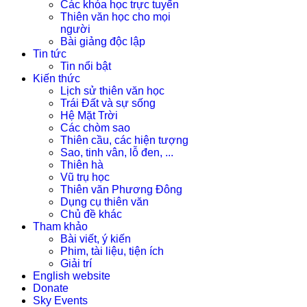
Các khóa học trực tuyến
Thiên văn học cho mọi
người
Bài giảng độc lập
Tin tức
Tin nổi bật
Kiến thức
Lịch sử thiên văn học
Trái Đất và sự sống
Hệ Mặt Trời
Các chòm sao
Thiên cầu, các hiện tượng
Sao, tinh vân, lỗ đen, ...
Thiên hà
Vũ trụ học
Thiên văn Phương Đông
Dụng cụ thiên văn
Chủ đề khác
Tham khảo
Bài viết, ý kiến
Phim, tài liệu, tiện ích
Giải trí
English website
Donate
Sky Events