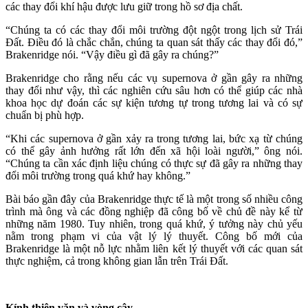
các thay đổi khí hậu được lưu giữ trong hồ sơ địa chất.
“Chúng ta có các thay đổi môi trường đột ngột trong lịch sử Trái
Đất. Điều đó là chắc chắn, chúng ta quan sát thấy các thay đổi đó,”
Brakenridge nói. “Vậy điều gì đã gây ra chúng?”
Brakenridge cho rằng nếu các vụ supernova ở gần gây ra những
thay đổi như vậy, thì các nghiên cứu sâu hơn có thể giúp các nhà
khoa học dự đoán các sự kiện tương tự trong tương lai và có sự
chuẩn bị phù hợp.
“Khi các supernova ở gần xảy ra trong tương lai, bức xạ từ chúng
có thể gây ảnh hưởng rất lớn đến xã hội loài người,” ông nói.
“Chúng ta cần xác định liệu chúng có thực sự đã gây ra những thay
đổi môi trường trong quá khứ hay không.”
Bài báo gần đây của Brakenridge thực tế là một trong số nhiều công
trình mà ông và các đồng nghiệp đã công bố về chủ đề này kể từ
những năm 1980. Tuy nhiên, trong quá khứ, ý tưởng này chủ yếu
nằm trong phạm vi của vật lý lý thuyết. Công bố mới của
Brakenridge là một nỗ lực nhằm liên kết lý thuyết với các quan sát
thực nghiệm, cả trong không gian lẫn trên Trái Đất.
Kính thiên văn và vòng cây