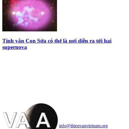
Tinh vân Con Sứa có thể là nơi diễn ra tới hai
supernova
HỘI THIÊN
VĂN VÀ VŨ TRỤ
HỌC VIỆT NAM
Vietnam Astronomy and
Cosmology Association (VACA)
Văn phòng: 90b Khương Đình,
quận Thanh Xuân, Hà Nội
Điện thoại: 091.530.1116; Email:
info@thienvanvietnam.org