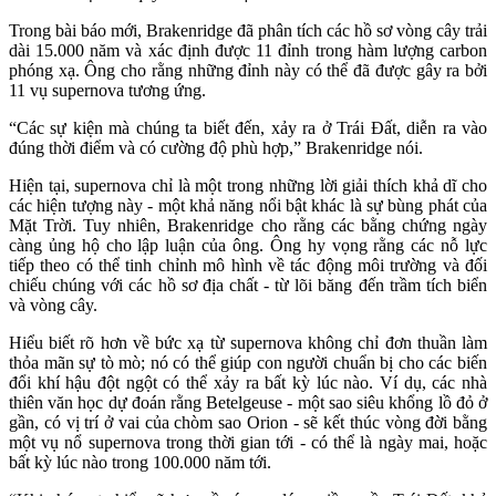
Trong bài báo mới, Brakenridge đã phân tích các hồ sơ vòng cây trải
dài 15.000 năm và xác định được 11 đỉnh trong hàm lượng carbon
phóng xạ. Ông cho rằng những đỉnh này có thể đã được gây ra bởi
11 vụ supernova tương ứng.
“Các sự kiện mà chúng ta biết đến, xảy ra ở Trái Đất, diễn ra vào
đúng thời điểm và có cường độ phù hợp,” Brakenridge nói.
Hiện tại, supernova chỉ là một trong những lời giải thích khả dĩ cho
các hiện tượng này - một khả năng nổi bật khác là sự bùng phát của
Mặt Trời. Tuy nhiên, Brakenridge cho rằng các bằng chứng ngày
càng ủng hộ cho lập luận của ông. Ông hy vọng rằng các nỗ lực
tiếp theo có thể tinh chỉnh mô hình về tác động môi trường và đối
chiếu chúng với các hồ sơ địa chất - từ lõi băng đến trầm tích biển
và vòng cây.
Hiểu biết rõ hơn về bức xạ từ supernova không chỉ đơn thuần làm
thỏa mãn sự tò mò; nó có thể giúp con người chuẩn bị cho các biến
đổi khí hậu đột ngột có thể xảy ra bất kỳ lúc nào. Ví dụ, các nhà
thiên văn học dự đoán rằng Betelgeuse - một sao siêu khổng lồ đỏ ở
gần, có vị trí ở vai của chòm sao Orion - sẽ kết thúc vòng đời bằng
một vụ nổ supernova trong thời gian tới - có thể là ngày mai, hoặc
bất kỳ lúc nào trong 100.000 năm tới.