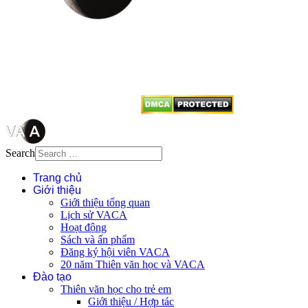
Mọi bài viết tại đây thuộc bản
quyền của VACA, vui lòng ghi rõ
tên tác giả và nguồn trích
dẫn
Thienvanvietnam.org
khi quý
vị tái sử dụng bất cứ nội dung nào
từ website này.
Search
Trang chủ
Giới thiệu
Giới thiệu tổng quan
Lịch sử VACA
Hoạt động
Sách và ấn phẩm
Đăng ký hội viên VACA
20 năm Thiên văn học và VACA
Đào tạo
Thiên văn học cho trẻ em
Giới thiệu / Hợp tác