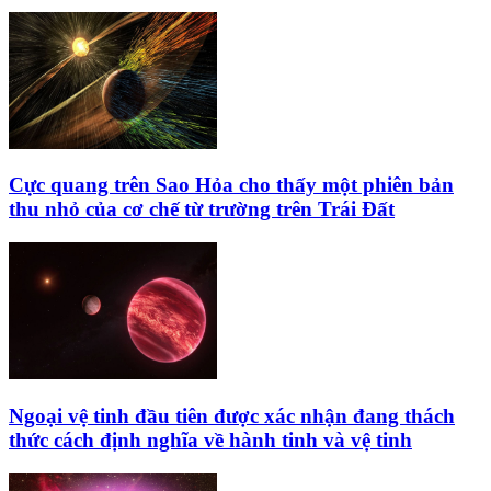
Cực quang trên Sao Hỏa cho thấy một phiên bản
thu nhỏ của cơ chế từ trường trên Trái Đất
Ngoại vệ tinh đầu tiên được xác nhận đang thách
thức cách định nghĩa về hành tinh và vệ tinh