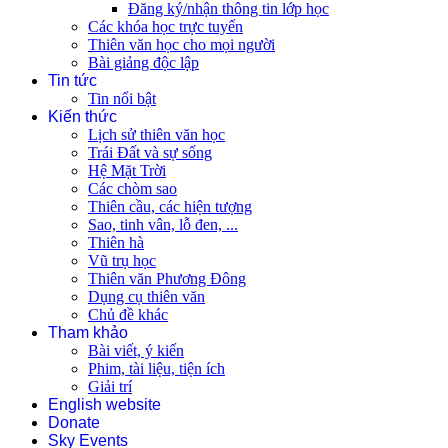
Đăng ký/nhận thông tin lớp học
Các khóa học trực tuyến
Thiên văn học cho mọi người
Bài giảng độc lập
Tin tức
Tin nổi bật
Kiến thức
Lịch sử thiên văn học
Trái Đất và sự sống
Hệ Mặt Trời
Các chòm sao
Thiên cầu, các hiện tượng
Sao, tinh vân, lỗ đen, ...
Thiên hà
Vũ trụ học
Thiên văn Phương Đông
Dụng cụ thiên văn
Chủ đề khác
Tham khảo
Bài viết, ý kiến
Phim, tài liệu, tiện ích
Giải trí
English website
Donate
Sky Events