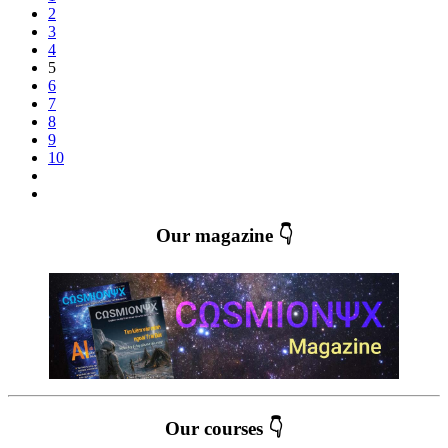
2
3
4
5
6
7
8
9
10
Our magazine 👇
Our courses 👇