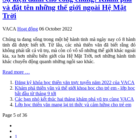
và đặt tên những thế giới ngoài Hệ Mặt
Trời
VACA
Hoạt động
06 October 2022
Chúng ta đang sống trong một hệ hành tinh mà ngày nay có 8 hành
tinh đã được biết tới. Từ lâu, các nhà thiên văn đã biết rằng đó
không phải tất cả vũ trụ, mà còn có vô số những thế giới khác ngoài
kia, xa hơn nhiều biên giới của Hệ Mặt Trời, nơi những hành tinh
khác chuyển động quanh những ngôi sao khác.
Read more …
Đăng ký khóa học thiên văn trực tuyến năm 2022 của VACA
Khám phá thiên văn và thế giới khoa học cho trẻ em - lớp học
bắt đầu từ tháng 9 tới
Các bạn nhỏ kết thúc hai tháng khám phá vũ trụ cùng VACA
Lớp học thiên văn mang lại tri thức và cảm hứng cho trẻ em
Page 5 of 36
1