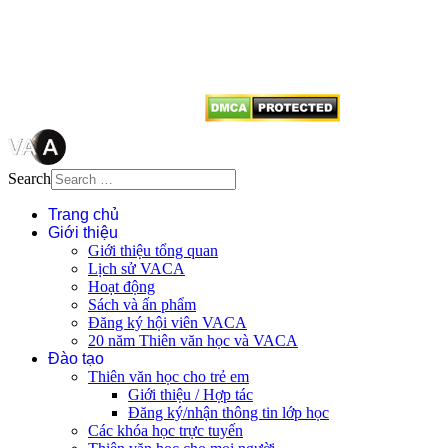
tên tác giả và nguồn trích
dẫn
Thienvanvietnam.org
khi quý
vị tái sử dụng bất cứ nội dung nào
từ website này.
Search
Trang chủ
Giới thiệu
Giới thiệu tổng quan
Lịch sử VACA
Hoạt động
Sách và ấn phẩm
Đăng ký hội viên VACA
20 năm Thiên văn học và VACA
Đào tạo
Thiên văn học cho trẻ em
Giới thiệu / Hợp tác
Đăng ký/nhận thông tin lớp học
Các khóa học trực tuyến