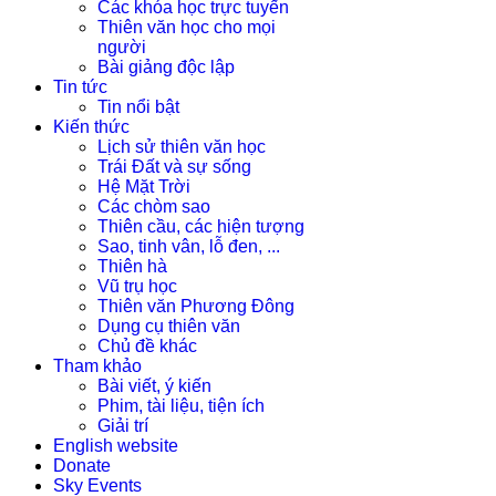
Các khóa học trực tuyến
Thiên văn học cho mọi
người
Bài giảng độc lập
Tin tức
Tin nổi bật
Kiến thức
Lịch sử thiên văn học
Trái Đất và sự sống
Hệ Mặt Trời
Các chòm sao
Thiên cầu, các hiện tượng
Sao, tinh vân, lỗ đen, ...
Thiên hà
Vũ trụ học
Thiên văn Phương Đông
Dụng cụ thiên văn
Chủ đề khác
Tham khảo
Bài viết, ý kiến
Phim, tài liệu, tiện ích
Giải trí
English website
Donate
Sky Events