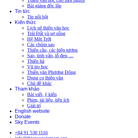
Thiên văn học cho mọi người
Bài giảng độc lập
Tin tức
Tin nổi bật
Kiến thức
Lịch sử thiên văn học
Trái Đất và sự sống
Hệ Mặt Trời
Các chòm sao
Thiên cầu, các hiện tượng
Sao, tinh vân, lỗ đen, ...
Thiên hà
Vũ trụ học
Thiên văn Phương Đông
Dụng cụ thiên văn
Chủ đề khác
Tham khảo
Bài viết, ý kiến
Phim, tài liệu, tiện ích
Giải trí
English website
Donate
Sky Events
+84 91 530 1116