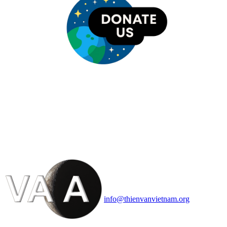
HỘI THIÊN
VĂN VÀ VŨ TRỤ
HỌC VIỆT NAM
Vietnam Astronomy and
Cosmology Association (VACA)
Văn phòng: 90b Khương Đình,
quận Thanh Xuân, Hà Nội
Điện thoại: 091.530.1116; Email:
info@thienvanvietnam.org
Mọi bài viết tại đây thuộc bản
quyền của VACA, vui lòng ghi rõ