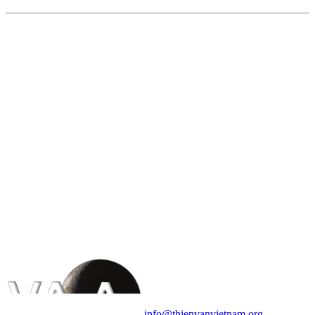
HỘI THIÊN
VĂN VÀ VŨ TRỤ
HỌC VIỆT NAM
Vietnam Astronomy and
Cosmology Association (VACA)
Văn phòng: 90b Khương Đình,
quận Thanh Xuân, Hà Nội
Điện thoại: 091.530.1116; Email:
info@thienvanvietnam.org