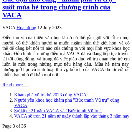
suốt mùa hè trong chương trình của
VACA
VACA
Hoạt động
12 July 2023
Điều thú vị của thiên văn học là nó có thể gần gũi với tất cả mọi
người, có thể khiến người ta muốn ngắm nhìn thế giới hơn, và có
thể dễ dàng kết nối trí não của chúng ta với mọi lĩnh vực khoa học
khác. Đó chính là những điều mà VACA đã và đang tiếp tục truyền
tải tới cộng đồng, và trong đó việc giáo dục vũ trụ quan cho trẻ em
luôn là một trong những mục tiêu hàng đầu. Mùa hè năm nay,
những giờ học và sinh hoạt thú vị, bổ ích của VACA đã tới với rất
nhiều bạn nhỏ ở khắp mọi nơi.
Read more …
Khám phá vũ trụ hè 2023 cùng VACA
Người yêu khoa học khám phá "Bức tranh Vũ trụ" cùng
VACA
Sự kiện: 21 năm VACA và "Bức tranh Vũ trụ"
VACA sẽ tròn 21 năm từ ngày thành lập vào tháng 3 năm nay
Page 3 of 36