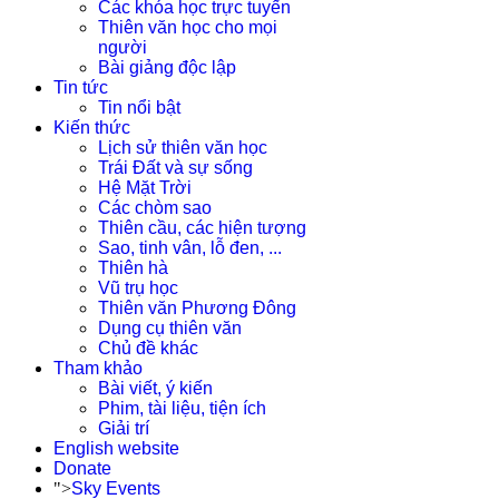
Các khóa học trực tuyến
Thiên văn học cho mọi
người
Bài giảng độc lập
Tin tức
Tin nổi bật
Kiến thức
Lịch sử thiên văn học
Trái Đất và sự sống
Hệ Mặt Trời
Các chòm sao
Thiên cầu, các hiện tượng
Sao, tinh vân, lỗ đen, ...
Thiên hà
Vũ trụ học
Thiên văn Phương Đông
Dụng cụ thiên văn
Chủ đề khác
Tham khảo
Bài viết, ý kiến
Phim, tài liệu, tiện ích
Giải trí
English website
Donate
">
Sky Events