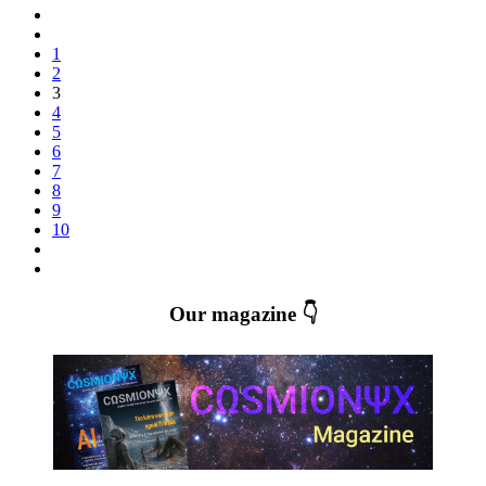
1
2
3
4
5
6
7
8
9
10
Our magazine 👇