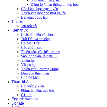
Giới thiệu / Hợp tác
Đăng ký/nhận thông tin lớp học
Các khóa học trực tuyến
Thiên văn học cho mọi người
Bài giảng độc lập
Tin tức
Tin nổi bật
Kiến thức
Lịch sử thiên văn học
Trái Đất và sự sống
Hệ Mặt Trời
Các chòm sao
Thiên cầu, các hiện tượng
Sao, tinh vân, lỗ đen, ...
Thiên hà
Vũ trụ học
Thiên văn Phương Đông
Dụng cụ thiên văn
Chủ đề khác
Tham khảo
Bài viết, ý kiến
Phim, tài liệu, tiện ích
Giải trí
English website
Donate