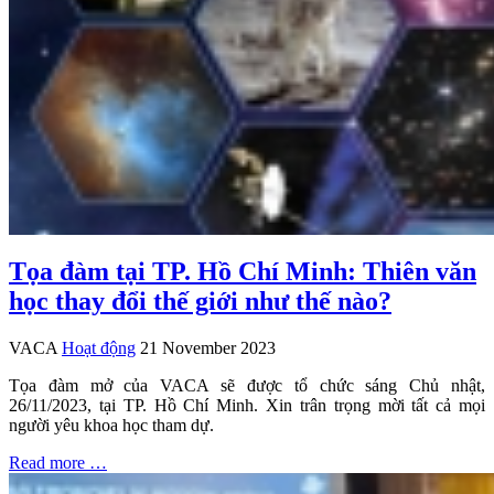
Tọa đàm tại TP. Hồ Chí Minh: Thiên văn
học thay đổi thế giới như thế nào?
VACA
Hoạt động
21 November 2023
Tọa đàm mở của VACA sẽ được tổ chức sáng Chủ nhật,
26/11/2023, tại TP. Hồ Chí Minh. Xin trân trọng mời tất cả mọi
người yêu khoa học tham dự.
Read more …