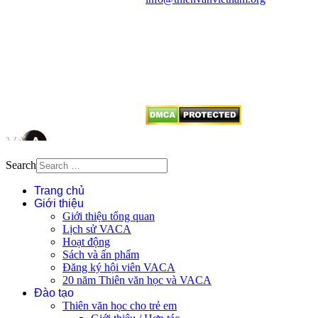
Mọi bài viết tại đây thuộc bản
quyền của VACA, vui lòng ghi rõ
tên tác giả và nguồn trích
dẫn
Thienvanvietnam.org
khi quý
vị tái sử dụng bất cứ nội dung nào
từ website này.
Search
Trang chủ
Giới thiệu
Giới thiệu tổng quan
Lịch sử VACA
Hoạt động
Sách và ấn phẩm
Đăng ký hội viên VACA
20 năm Thiên văn học và VACA
Đào tạo
Thiên văn học cho trẻ em