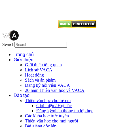
dẫn
Thienvanvietnam.org
khi quý
vị tái sử dụng bất cứ nội dung nào
từ website này.
Search
Trang chủ
Giới thiệu
Giới thiệu tổng quan
Lịch sử VACA
Hoạt động
Sách và ấn phẩm
Đăng ký hội viên VACA
20 năm Thiên văn học và VACA
Đào tạo
Thiên văn học cho trẻ em
Giới thiệu / Hợp tác
Đăng ký/nhận thông tin lớp học
Các khóa học trực tuyến
Thiên văn học cho mọi người
Bài giảng độc lập