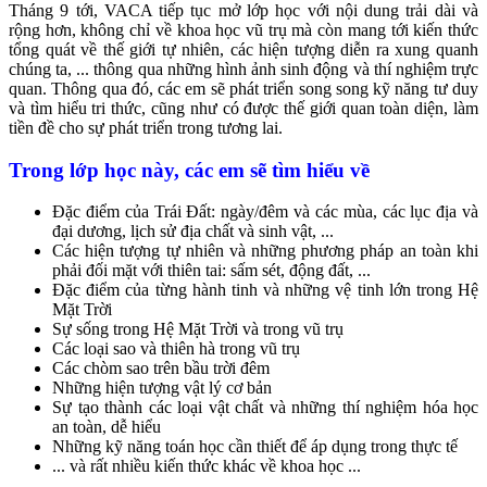
Tháng 9 tới, VACA tiếp tục mở lớp học với nội dung trải dài và
rộng hơn, không chỉ về khoa học vũ trụ mà còn mang tới kiến thức
tổng quát về thế giới tự nhiên, các hiện tượng diễn ra xung quanh
chúng ta, ... thông qua những hình ảnh sinh động và thí nghiệm trực
quan. Thông qua đó, các em sẽ phát triển song song kỹ năng tư duy
và tìm hiểu tri thức, cũng như có được thế giới quan toàn diện, làm
tiền đề cho sự phát triển trong tương lai.
Trong lớp học này, các em sẽ tìm hiểu về
Đặc điểm của Trái Đất: ngày/đêm và các mùa, các lục địa và
đại dương, lịch sử địa chất và sinh vật, ...
Các hiện tượng tự nhiên và những phương pháp an toàn khi
phải đối mặt với thiên tai: sấm sét, động đất, ...
Đặc điểm của từng hành tinh và những vệ tinh lớn trong Hệ
Mặt Trời
Sự sống trong Hệ Mặt Trời và trong vũ trụ
Các loại sao và thiên hà trong vũ trụ
Các chòm sao trên bầu trời đêm
Những hiện tượng vật lý cơ bản
Sự tạo thành các loại vật chất và những thí nghiệm hóa học
an toàn, dễ hiểu
Những kỹ năng toán học cần thiết để áp dụng trong thực tế
... và rất nhiều kiến thức khác về khoa học ...