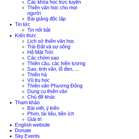
Các khóa học trực tuyến
Thiên văn học cho mọi
người
Bài giảng độc lập
Tin tức
Tin nổi bật
Kiến thức
Lịch sử thiên văn học
Trái Đất và sự sống
Hệ Mặt Trời
Các chòm sao
Thiên cầu, các hiện tượng
Sao, tinh vân, lỗ đen, ...
Thiên hà
Vũ trụ học
Thiên văn Phương Đông
Dụng cụ thiên văn
Chủ đề khác
Tham khảo
Bài viết, ý kiến
Phim, tài liệu, tiện ích
Giải trí
English website
Donate
Sky Events