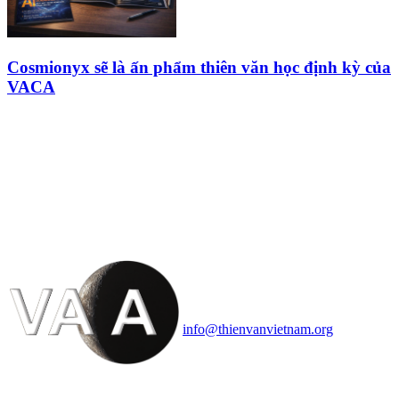
Cosmionyx sẽ là ấn phẩm thiên văn học định kỳ của
VACA
HỘI THIÊN
VĂN VÀ VŨ TRỤ
HỌC VIỆT NAM
Vietnam Astronomy and
Cosmology Association (VACA)
Văn phòng: 90b Khương Đình,
quận Thanh Xuân, Hà Nội
Điện thoại: 091.530.1116; Email:
info@thienvanvietnam.org
Mọi bài viết tại đây thuộc bản
quyền của VACA, vui lòng ghi rõ
tên tác giả và nguồn trích