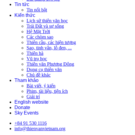
Tin tức
Tin nổi bật
Kiến thức
Lịch sử thiên văn học
Trái Đất và sự sống
Hệ Mặt Trời
Các chòm sao
Thiên cầu, các hiện tượng
Sao, tinh vân, lỗ đen, ...
Thiên hà
Vũ trụ học
Thiên văn Phương Đông
Dụng cụ thiên văn
Chủ đề khác
Tham khảo
Bài viết, ý kiến
Phim, tài liệu, tiện ích
Giải trí
English website
Donate
Sky Events
+84 91 530 1116
info@thienvanvietnam.org