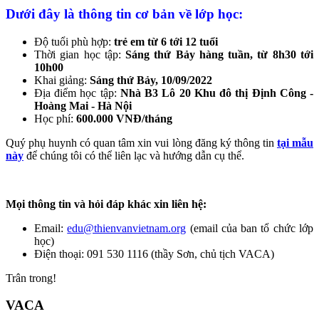
Dưới đây là thông tin cơ bản về lớp học:
Độ tuổi phù hợp:
trẻ em từ 6 tới 12 tuổi
Thời gian học tập:
Sáng thứ Bảy hàng tuần, từ 8h30 tới
10h00
Khai giảng:
Sáng thứ Bảy, 10/09/2022
Địa điểm học tập:
Nhà B3 Lô 20 Khu đô thị Định Công -
Hoàng Mai - Hà Nội
Học phí:
600.000 VNĐ/tháng
Quý phụ huynh có quan tâm xin vui lòng đăng ký thông tin
tại mẫu
này
để chúng tôi có thể liên lạc và hướng dẫn cụ thể.
Mọi thông tin và hỏi đáp khác xin liên hệ:
Email:
edu@thienvanvietnam.org
(email của ban tổ chức lớp
học)
Điện thoại: 091 530 1116 (thầy Sơn, chủ tịch VACA)
Trân trong!
VACA