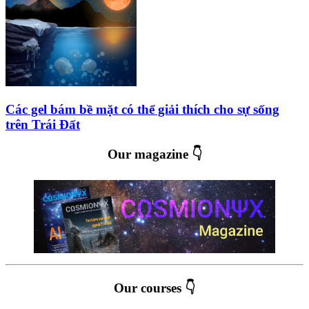
Các gel bám bề mặt có thể giải thích cho sự sống
trên Trái Đất
Our magazine 👇
Our courses 👇