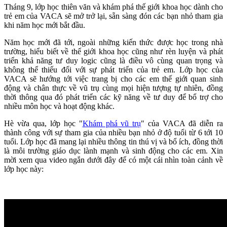
Tháng 9, lớp học thiên văn và khám phá thế giới khoa học dành cho
trẻ em của VACA sẽ mở trở lại, sẵn sàng đón các bạn nhỏ tham gia
khi năm học mới bắt đầu.
Năm học mới đã tới, ngoài những kiến thức được học trong nhà
trường, hiểu biết về thế giới khoa học cũng như rèn luyện và phát
triển khả năng tư duy logic cũng là điều vô cùng quan trọng và
không thể thiếu đối với sự phát triển của trẻ em. Lớp học của
VACA sẽ hướng tới việc trang bị cho các em thế giới quan sinh
động và chân thực về vũ trụ cùng mọi hiện tượng tự nhiên, đồng
thời thông qua đó phát triển các kỹ năng về tư duy để bổ trợ cho
nhiều môn học và hoạt động khác.
Hè vừa qua, lớp học "
Khám phá vũ trụ
" của VACA đã diễn ra
thành công với sự tham gia của nhiều bạn nhỏ ở độ tuổi từ 6 tới 10
tuổi. Lớp học đã mang lại nhiều thông tin thú vị và bổ ích, đồng thời
là môi trường giáo dục lành mạnh và sinh động cho các em. Xin
mời xem qua video ngắn dưới đây để có một cái nhìn toàn cảnh về
lớp học này: