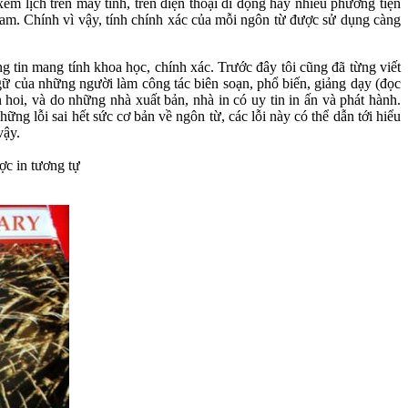
em lịch trên máy tính, trên điện thoại di động hay nhiều phương tiện
Nam. Chính vì vậy, tính chính xác của mỗi ngôn từ được sử dụng càng
ng tin mang tính khoa học, chính xác. Trước đây tôi cũng đã từng viết
gữ của những người làm công tác biên soạn, phổ biến, giảng dạy (đọc
 hoi, và do những nhà xuất bản, nhà in có uy tin in ấn và phát hành.
 lỗi sai hết sức cơ bản về ngôn từ, các lỗi này có thể dẫn tới hiểu
vậy.
ợc in tương tự