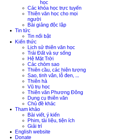
học
Các khóa học trực tuyến
Thiên văn học cho mọi
người
Bài giảng độc lập
Tin tức
Tin nổi bật
Kiến thức
Lịch sử thiên văn học
Trái Đất và sự sống
Hệ Mặt Trời
Các chòm sao
Thiên cầu, các hiện tượng
Sao, tinh vân, lỗ đen, ...
Thiên hà
Vũ trụ học
Thiên văn Phương Đông
Dụng cụ thiên văn
Chủ đề khác
Tham khảo
Bài viết, ý kiến
Phim, tài liệu, tiện ích
Giải trí
English website
Donate