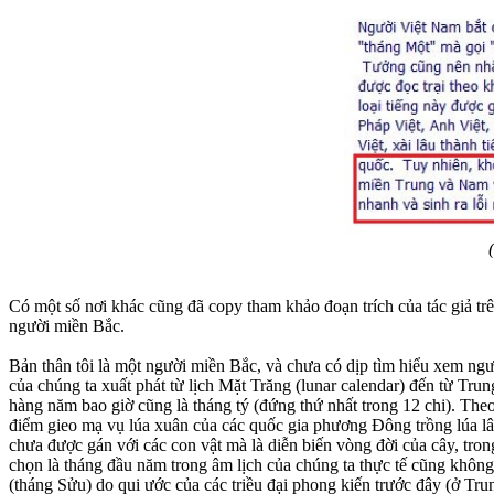
Có một số nơi khác cũng đã copy tham khảo đoạn trích của tác giả trê
người miền Bắc.
Bản thân tôi là một người miền Bắc, và chưa có dịp tìm hiểu xem n
của chúng ta xuất phát từ lịch Mặt Trăng (lunar calendar) đến từ Trun
hàng năm bao giờ cũng là tháng tý (đứng thứ nhất trong 12 chi). Theo
điểm gieo mạ vụ lúa xuân của các quốc gia phương Đông trồng lúa lâu
chưa được gán với các con vật mà là diễn biến vòng đời của cây, tro
chọn là tháng đầu năm trong âm lịch của chúng ta thực tế cũng khôn
(tháng Sửu) do qui ước của các triều đại phong kiến trước đây (ở Tr