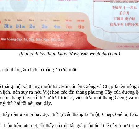
(hình ảnh lấy tham khảo từ website webtretho.com)
, còn tháng âm lịch là tháng "mười một".
háng một và tháng mười hai. Hai cái tên Giêng và Chạp là tên riêng của
âm lịch, nên suy ra nếu Việt hóa các tên tháng phương Tây của dương lịc
tên các tháng theo số thứ tự từ 1 tới 12, việc đưa một tháng Giêng v
ý thứ hai tôi nêu sau đây.
thấy dân gian ta hay đọc thứ tự các tháng là "một, Chạp, Giêng, hai..
 luận trên internet, tôi thấy có một tác giả phân tích thế này (như tron