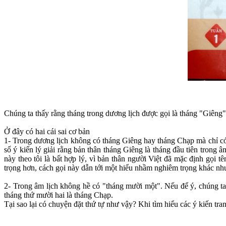
Chúng ta thấy rằng tháng trong dương lịch được gọi là tháng "Giêng"
Ở đây có hai cái sai cơ bản
1- Trong dương lịch không có tháng Giêng hay tháng Chạp mà chỉ có t
số ý kiến lý giải rằng bản thân tháng Giêng là tháng đầu tiên trong 
này theo tôi là bất hợp lý, vì bản thân người Việt đã mặc định gọi 
trọng hơn, cách gọi này dẫn tới một hiểu nhầm nghiêm trọng khác như 
2- Trong âm lịch không hề có "tháng mười một". Nếu để ý, chúng ta 
tháng thứ mười hai là tháng Chạp.
Tại sao lại có chuyện đặt thứ tự như vậy? Khi tìm hiểu các ý kiến tranh