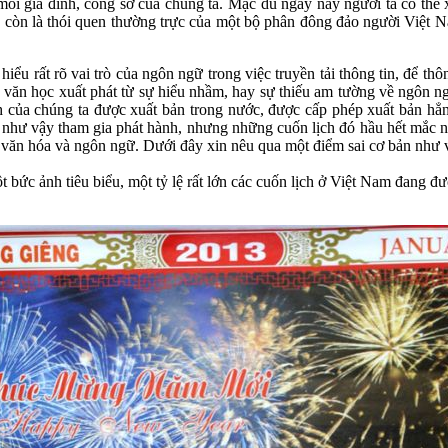
mỗi gia đình, công sở của chúng ta. Mặc dù ngày nay người ta có thể x
vẫn còn là thói quen thường trực của một bộ phân đông đảo người Việt 
u rất rõ vai trò của ngôn ngữ trong việc truyền tải thông tin, để thô
n văn học xuất phát từ sự hiểu nhầm, hay sự thiếu am tường về ngôn n
ch của chúng ta được xuất bản trong nước, được cấp phép xuất bản hẳn
hư vậy tham gia phát hành, nhưng những cuốn lịch đó hầu hết mắc những
 văn hóa và ngôn ngữ. Dưới đây xin nêu qua một điểm sai cơ bản như 
 bức ảnh tiêu biểu, một tỷ lệ rất lớn các cuốn lịch ở Việt Nam đang đư