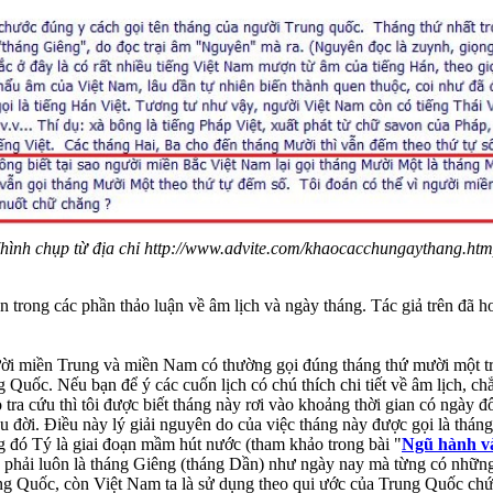
(hình chụp từ địa chỉ http://www.advite.com/khaocacchungaythang.htm
n trong các phần thảo luận về âm lịch và ngày tháng. Tác giả trên đã ho
gười miền Trung và miền Nam có thường gọi đúng tháng thứ mười một t
g Quốc. Nếu bạn để ý các cuốn lịch có chú thích chi tiết về âm lịch, ch
 tra cứu thì tôi được biết tháng này rơi vào khoảng thời gian có ngày
 đời. Điều này lý giải nguyên do của việc tháng này được gọi là thán
ng đó Tý là giai đoạn mầm hút nước (tham khảo trong bài "
Ngũ hành v
g phải luôn là tháng Giêng (tháng Dần) như ngày nay mà từng có những
ung Quốc, còn Việt Nam ta là sử dụng theo qui ước của Trung Quốc chứ 