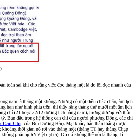
)
àn toàn sai khi cho rằng việc đọc tháng một là do lối đọc nhanh của
rong năm là tháng một không. Nhưng có một điều chắc chắn, âm lịch
ẳng hạn như hình phía trên, thì thấy rằng tháng thứ mười một âm lịch
 đông chí (21 hoặc 22/12 dương lịch hàng năm), tương đương với thời
g tý. Ban đầu trong hệ thống can chi của người phương Đông, các chi
à Can Chi
" của Bùi Dương Hải). Mặt khác, bản thân tháng được
 khoảng thời gian nó rơi vào tháng một (tháng Tí) hay tháng Chạp
không phải người Việt đặt ra). Do đó không thể nói là tháng Tí