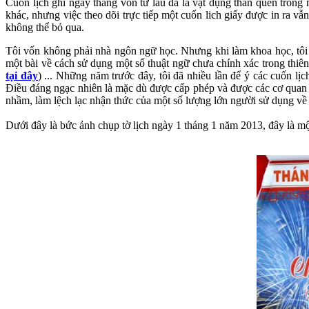
Cuốn lịch ghi ngày tháng vốn từ lâu đã là vật dụng thân quen trong 
khác, nhưng việc theo dõi trực tiếp một cuốn lich giấy được in ra 
không thể bỏ qua.
Tôi vốn không phải nhà ngôn ngữ học. Nhưng khi làm khoa học, tôi hiể
một bài về cách sử dụng một số thuật ngữ chưa chính xác trong thiê
tại đây
) ... Những năm trước đây, tôi đã nhiều lần để ý các cuốn lị
Điều đáng ngạc nhiên là mặc dù được cấp phép và được các cơ quan n
nhầm, làm lệch lạc nhận thức của một số lượng lớn người sử dụng về
Dưới đây là bức ảnh chụp tờ lịch ngày 1 tháng 1 năm 2013, đây là một